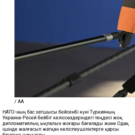
/ AA
НАТО-ның бас хатшысы бейсенбі күні Түркияның
Украина-Ресей бейбіт келіссөздеріндегі теңдесі жоқ
дипломатиялық ықпалын жоғары бағалады және Одақ
ішінде жалғасып жатқан келіспеушіліктерге қарсы
бірлікке шақырды.