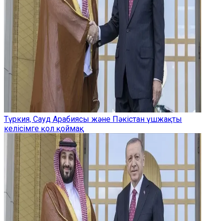
Түркия, Сауд Арабиясы және Пәкістан үшжақты
келісімге қол қоймақ