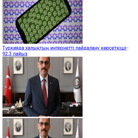
Түркияда халықтың интернетті пайдалану көрсеткіші ̶
92,3 пайыз