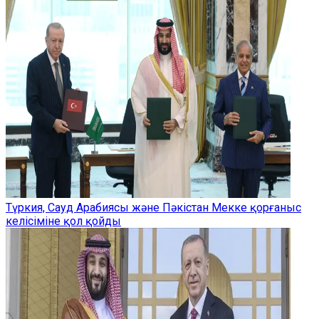
Түркия, Сауд Арабиясы және Пәкістан Мекке қорғаныс
келісіміне қол қойды