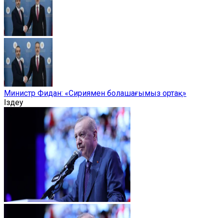
Министр Фидан: «Сириямен болашағымыз ортақ»
Іздеу