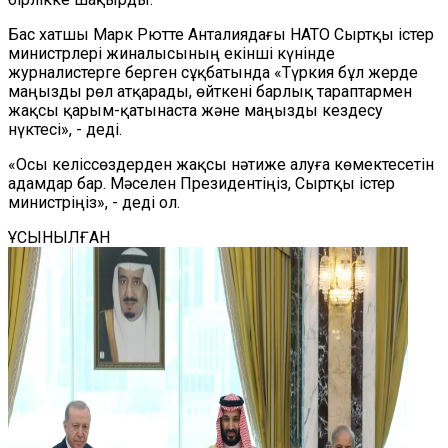
Бас хатшы Марк Рютте Анталиядағы НАТО Сыртқы істер
министрлері жиналысының екінші күнінде
журналистерге берген сұқбатында «Түркия бұл жерде
маңызды рөл атқарады, өйткені барлық тараптармен
жақсы қарым-қатынаста және маңызды кездесу
нүктесі», - деді.
«Осы келіссөздерден жақсы нәтиже алуға көмектесетін
адамдар бар. Мәселен Президентіңіз, Сыртқы істер
министріңіз», - деді ол.
ҰСЫНЫЛҒАН