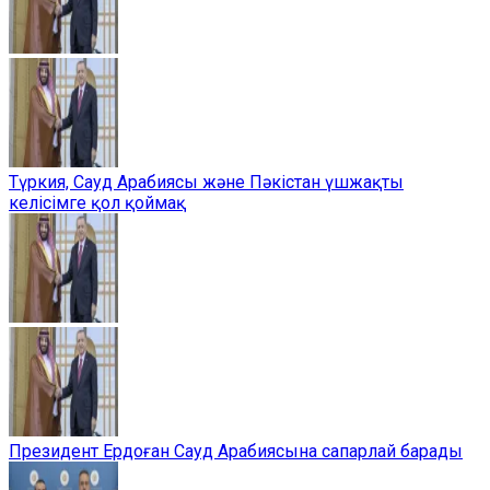
Түркия, Сауд Арабиясы және Пәкістан үшжақты
келісімге қол қоймақ
Президент Ердоған Сауд Арабиясына сапарлай барады