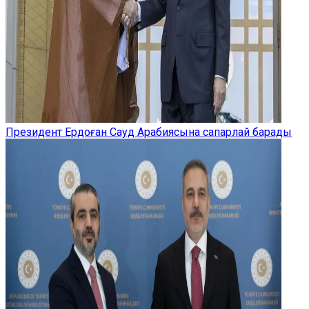
Президент Ердоған Сауд Арабиясына сапарлай барады