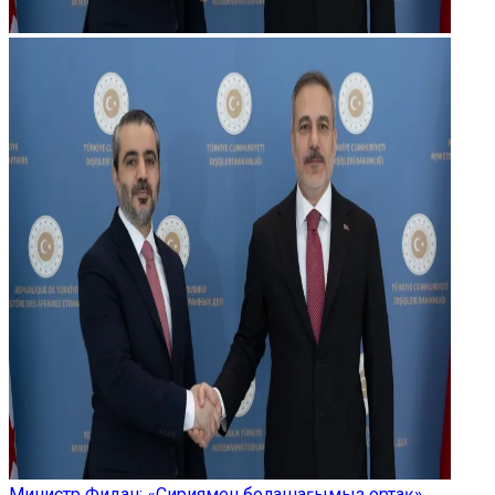
Министр Фидан: «Сириямен болашағымыз ортақ»