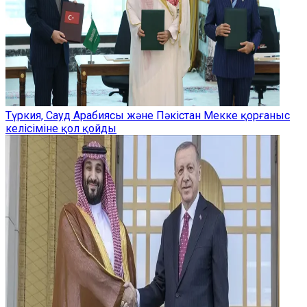
Түркия, Сауд Арабиясы және Пәкістан Мекке қорғаныс
келісіміне қол қойды