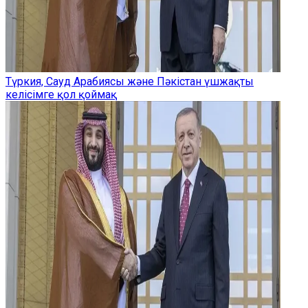
Түркия, Сауд Арабиясы және Пәкістан үшжақты
келісімге қол қоймақ