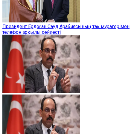
Президент Ердоған Сауд Арабиясының тақ мұрагерімен
телефон арқылы сөйлесті