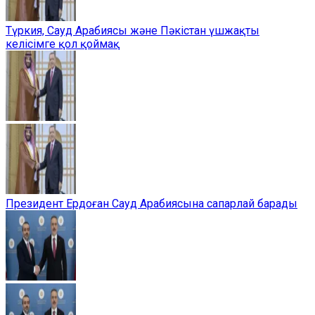
Түркия, Сауд Арабиясы және Пәкістан үшжақты
келісімге қол қоймақ
Президент Ердоған Сауд Арабиясына сапарлай барады