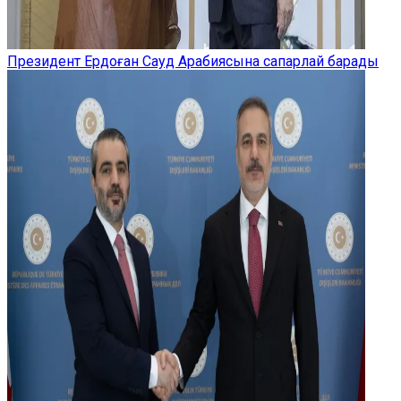
Президент Ердоған Сауд Арабиясына сапарлай барады