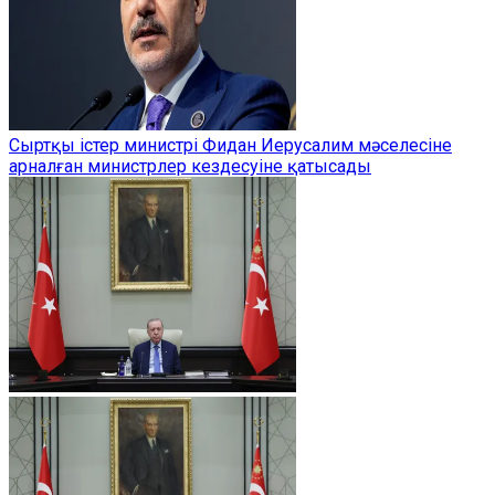
Сыртқы істер министрі Фидан Иерусалим мәселесіне
арналған министрлер кездесуіне қатысады