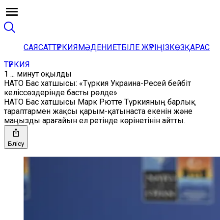
САЯСАТ
ТҮРКИЯ
МӘДЕНИЕТ
БІЛЕ ЖҮРІҢІЗ
КӨЗҚАРАС
ТҮРКИЯ
1 ... минут оқылды
НАТО Бас хатшысы: «Түркия Украина-Ресей бейбіт
келіссөздерінде басты рөлде»
НАТО Бас хатшысы Марк Рютте Түркияның барлық
тараптармен жақсы қарым-қатынаста екенін және
маңызды арағайын ел ретінде көрінетінін айтты.
Бөлісу