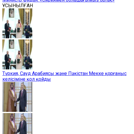
ҰСЫНЫЛҒАН
Түркия, Сауд Арабиясы және Пәкістан Мекке қорғаныс
келісіміне қол қойды