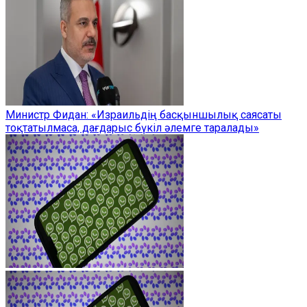
Министр Фидан: «Израильдің басқыншылық саясаты
тоқтатылмаса, дағдарыс бүкіл әлемге таралады»