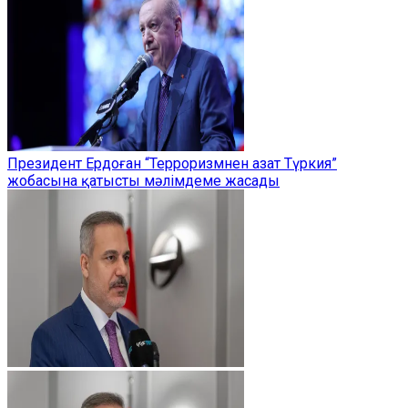
Президент Ердоған “Терроризмнен азат Түркия”
жобасына қатысты мәлімдеме жасады