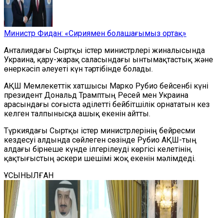
Министр Фидан: «Сириямен болашағымыз ортақ»
Анталиядағы Сыртқы істер министрлері жиналысында
Украина, қару-жарақ саласындағы ынтымақтастық және
өнеркәсіп әлеуеті күн тәртібінде болады.
АҚШ Мемлекеттік хатшысы Марко Рубио бейсенбі күні
президент Дональд Трамптың Ресей мен Украина
арасындағы соғыста әділетті бейбітшілік орнататын кез
келген талпынысқа ашық екенін айтты.
Түркиядағы Сыртқы істер министрлерінің бейресми
кездесуі алдында сөйлеген сөзінде Рубио АҚШ-тың
алдағы бірнеше күнде ілгерілеуді көргісі келетінін,
қақтығыстың әскери шешімі жоқ екенін мәлімдеді.
ҰСЫНЫЛҒАН