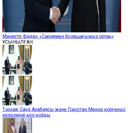
Министр Фидан: «Сириямен болашағымыз ортақ»
ҰСЫНЫЛҒАН
Түркия, Сауд Арабиясы және Пәкістан Мекке қорғаныс
келісіміне қол қойды