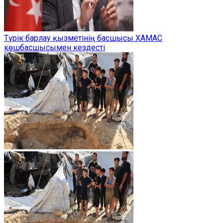
Түрік барлау қызметінің басшысы ХАМАС
көшбасшысымен кездесті