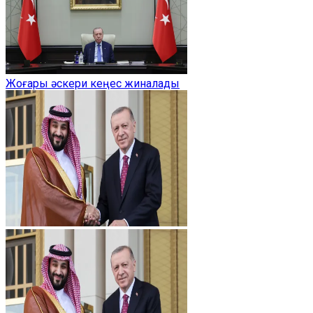
Жоғары әскери кеңес жиналады