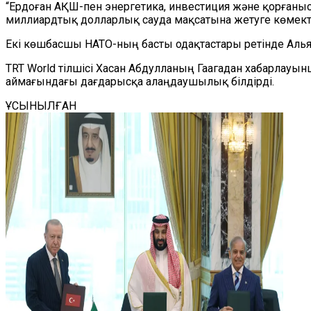
“Ердоған АҚШ-пен энергетика, инвестиция және қорғаны
миллиардтық долларлық сауда мақсатына жетуге көмектесе
Екі көшбасшы НАТО-ның басты одақтастары ретінде Алья
TRT World тілшісі Хасан Абдулланың Гаагадан хабарлауын
аймағындағы дағдарысқа алаңдаушылық білдірді.
ҰСЫНЫЛҒАН