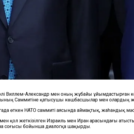
олі Виллем-Александр мен оның жұбайы ұйымдастырған к
арының Саммитіне қатысушы көшбасшылар мен олардың жұб
Гаагада өткен НАТО саммиті аясында аймақтық, жаһандық 
н қол жеткізілген Израиль мен Иран арасындағы атысты то
ина соғысы бойынша диалогқа шақырды.