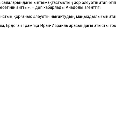
с салаларындағы ынтымақтастықтың зор әлеуетін атап өті
тінін айтты», – деп хабарлады Анадолы агенттігі.
нстың қорғаныс әлеуетін нығайтудың маңыздылығын атап 
ша, Ердоған Трампқа Иран-Израиль арасындағы атысты тоқт