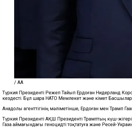
/ AA
Түркия Президенті Режеп Тайып Ердоған Нидерланд Кор
кездесті. Бұл шара НАТО Мемлекет және Үкімет Басшыл
Анадолы агенттігінің мәліметінше, Ердоған мен Трамп 
Түркия Президенті АҚШ Президенті Трамптың күш-жігеріме
Газа аймағындағы геноцидті тоқтатуға және Ресей-Укра