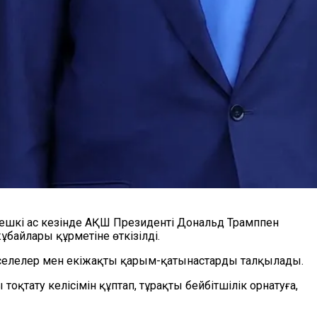
ешкі ас кезінде АҚШ Президенті Дональд Трамппен
айлары құрметіне өткізілді.
мәселелер мен екіжақты қарым-қатынастарды талқылады.
қтату келісімін құптап, тұрақты бейбітшілік орнатуға,