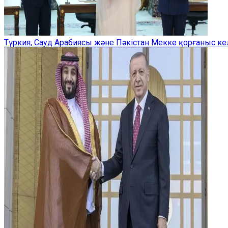
Түркия, Сауд Арабиясы және Пәкістан Мекке қорғаныс ке