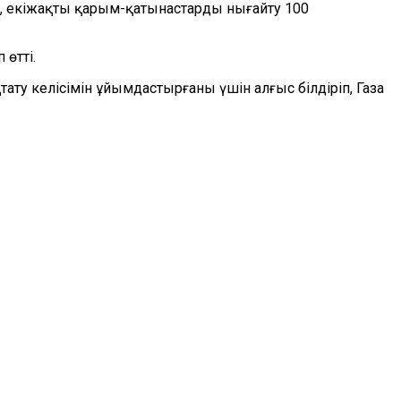
п, екіжақты қарым-қатынастарды нығайту 100
өтті.
ату келісімін ұйымдастырғаны үшін алғыс білдіріп, Газа