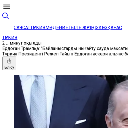
САЯСАТ
ТҮРКИЯ
МӘДЕНИЕТ
БІЛЕ ЖҮРІҢІЗ
КӨЗҚАРАС
ТҮРКИЯ
2 ... минут оқылды
Ердоған Трампқа: "Байланыстарды нығайту сауда мақсаты
Түркия Президенті Режеп Тайып Ердоған әскери альянс 
Бөлісу