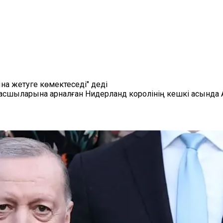
на жетуге көмектеседі" деді
басшыларына арналған Нидерланд королінің кешкі асында 