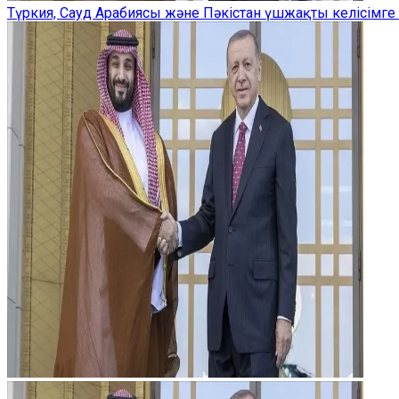
Түркия, Сауд Арабиясы және Пәкістан үшжақты келісімге