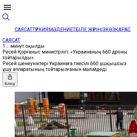
САЯСАТ
ТҮРКИЯ
МӘДЕНИЕТ
БІЛЕ ЖҮРІҢІЗ
КӨЗҚАРАС
САЯСАТ
1 ... минут оқылды
Ресей Қорғаныс министрлігі: «Украинаның 660 дроны
тойтарылды»
Ресей шенеуніктері Украинаға тиесілі 660 ұшқышсыз
ұшу аппаратының тойтарылғанын мәлімдеді.
Бөлісу