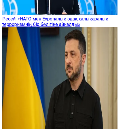
Ресей: «НАТО мен Еуропалық одақ халықаралық
терроризмнің бір бөлігіне айналды»