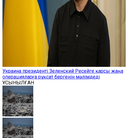
Украина президенті Зеленский Ресейге қарсы жаңа
операцияларға рұқсат бергенін мәлімдеді
ҰСЫНЫЛҒАН