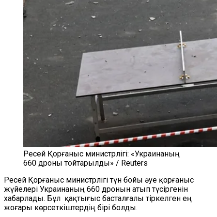
Ресей Қорғаныс министрлігі: «Украинаның
660 дроны тойтарылды» / Reuters
Ресей Қорғаныс министрлігі түн бойы әуе қорғаныс
жүйелері Украинаның 660 дронын атып түсіргенін
хабарлады. Бұл
қақтығыс басталғалы тіркелген ең
жоғары көрсеткіштердің бірі болды.