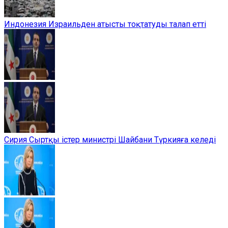
Индонезия Израильден атысты тоқтатуды талап етті
Сирия Сыртқы істер министрі Шайбани Түркияға келеді