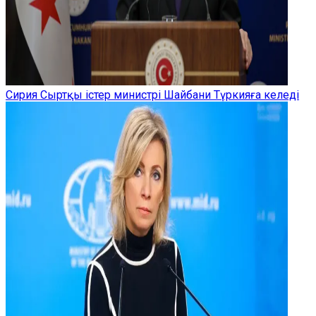
Сирия Сыртқы істер министрі Шайбани Түркияға келеді