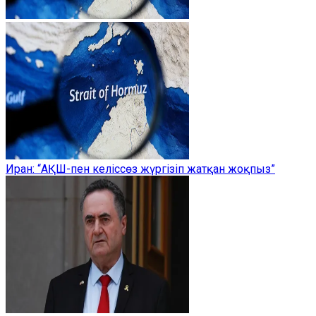
Иран: “АҚШ-пен келіссөз жүргізіп жатқан жоқпыз”