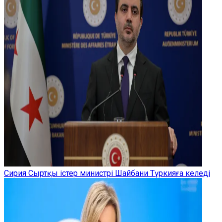
Сирия Сыртқы істер министрі Шайбани Түркияға келеді