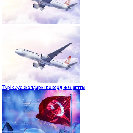
Түрік әуе жолдары рекорд жаңартты