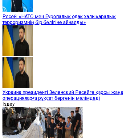
Ресей: «НАТО мен Еуропалық одақ халықаралық
терроризмнің бір бөлігіне айналды»
Украина президенті Зеленский Ресейге қарсы жаңа
операцияларға рұқсат бергенін мәлімдеді
Іздеу