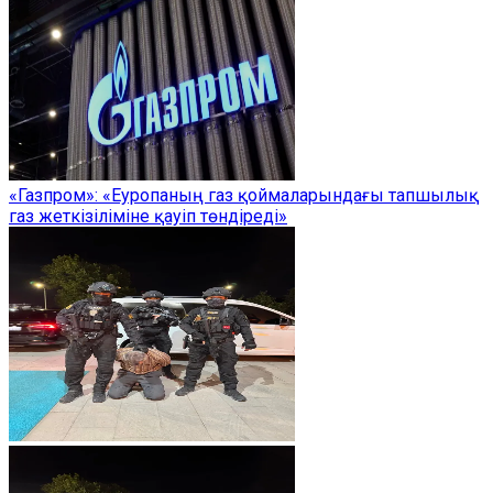
«Газпром»: «Еуропаның газ қоймаларындағы тапшылық
газ жеткізіліміне қауіп төндіреді»