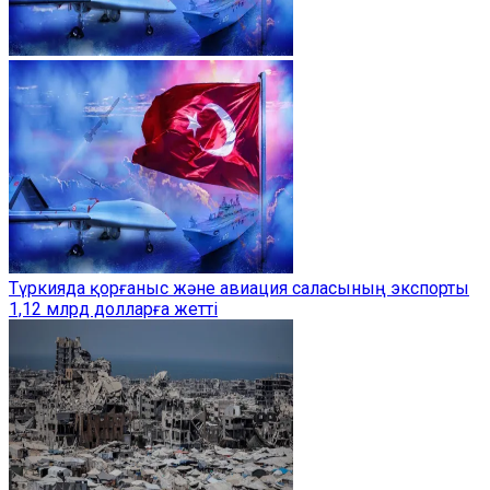
Түркияда қорғаныс және авиация саласының экспорты
1,12 млрд долларға жетті