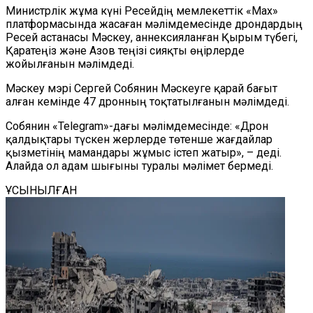
Министрлік жұма күні Ресейдің мемлекеттік
«
Max
»
платформасында жасаған мәлімдемесінде дрондардың
Ресей астанасы Мәскеу, аннексияланған Қырым түбегі,
Қаратеңіз және Азов теңізі сияқты өңір
лер
де
жойылғанын
мәлімдеді
.
Мәскеу мэрі Сергей Собянин
Мәскеуге
қарай бағыт
алған кемінде 47 дронның тоқтатылғанын мәлімдеді.
Собянин
«
Telegram
»
-дағы мәлімдемесінде: «
Дрон
қалдықтары
түскен жерлерде төтенше жағдайлар
қызметінің мамандары жұмыс істеп жатыр», – деді.
Алайда ол адам шығыны туралы мәлімет бермеді.
ҰСЫНЫЛҒАН