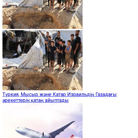
Түркия, Мысыр және Катар Израильдің Газадағы
әрекеттерін қатаң айыптады