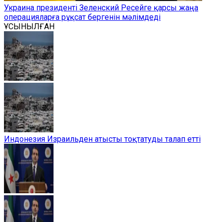
Украина президенті Зеленский Ресейге қарсы жаңа
операцияларға рұқсат бергенін мәлімдеді
ҰСЫНЫЛҒАН
Индонезия Израильден атысты тоқтатуды талап етті