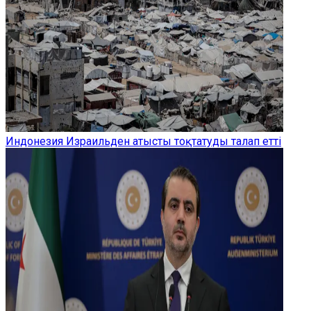
Индонезия Израильден атысты тоқтатуды талап етті