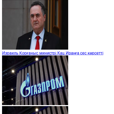
Израиль Қорғаныс министрі Кац Иранға сес көрсетті