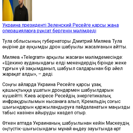
Украина президенті Зеленский Ресейге қарсы жаңа
операцияларға рұқсат бергенін мәлімдеді
Тула облысының губернаторы Дмитрий Миляев Тула
өңіріне де ауқымды дрон шабуылы жасалғанын айтты.
Миляев
«
Telegram
»
арқылы жасаған мәлімдемесінде:
«Щекино ауданындағы елді мекендердің бірінде жеке
тұрғын үй зақымданып, шабуыл салдарынан бір әйел
жарақат алды», – деді.
Соңғы айларда Украина Ресейге қарсы ұзақ
қашықтыққа ұшатын дрондармен шабуылдарын
күшейтті. Киев әсіресе Ресейдің энергетикалық
инфрақұрылымын нысанаға алып, Кремльдің соғыс
шығындарын қаржыландыруға пайдаланатын маңызды
табыс көзінен айыруды көздеп отыр.
Өткен аптада Украинаның шабуылынан кейін Мәскеудің
оңтүстік-шығысындағы мұнай өңдеу зауытында өрт