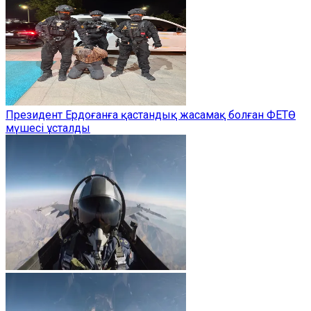
Президент Ердоғанға қастандық жасамақ болған ФЕТӨ
мүшесі ұсталды