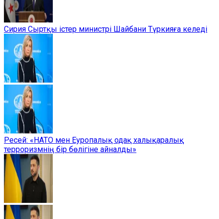
Сирия Сыртқы істер министрі Шайбани Түркияға келеді
Ресей: «НАТО мен Еуропалық одақ халықаралық
терроризмнің бір бөлігіне айналды»