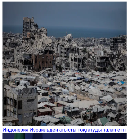
Индонезия Израильден атысты тоқтатуды талап етті