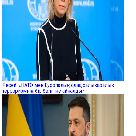
Ресей: «НАТО мен Еуропалық одақ халықаралық
терроризмнің бір бөлігіне айналды»