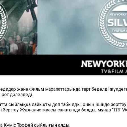
еледидар және Фильм марапаттарында төрт беделді жүлдег
 рет дәлелдеді.
натта сыйлыққа лайықты деп табылды, оның ішінде зертте
Зерттеу Журналистикасы санатында болды, мұнда “TRT Worl
да Күміс Трофей сыйлығын алды.