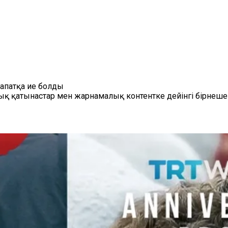
рапатқа ие болды
лық қатынастар мен жарнамалық контентке дейінгі бірнеше