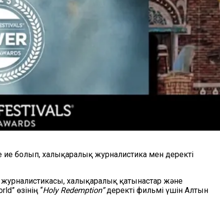
е ие болып, халықаралық журналистика мен деректі
у журналистикасы, халықаралық қатынастар және
d” өзінің “
Holy Redemption”
деректі фильмі үшін Алтын