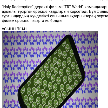
"Holy Redemption” деректі фильмі “TRT World” команда
арқылы түсірген ерекше кадрларын көрсетеді. Бұл филь
тұрғындардың күнделікті қиыншылықтарын терең зерттеп
фильм ерекше назарға ие болды.
ҰСЫНЫЛҒАН