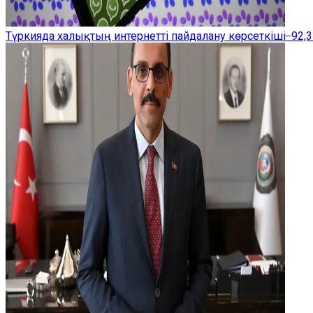
Түркияда халықтың интернетті пайдалану көрсеткіші ̶ 92,