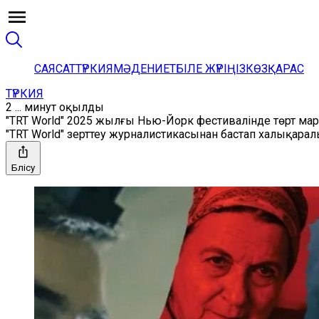
САЯСАТ
ТҮРКИЯ
МӘДЕНИЕТ
БІЛЕ ЖҮРІҢІЗ
КӨЗҚАРАС
ТҮРКИЯ
2 ... минут оқылды
"TRT World" 2025 жылғы Нью-Йорк фестивалінде төрт ма
"TRT World" зерттеу журналистикасынан бастап халықара
Бөлісу