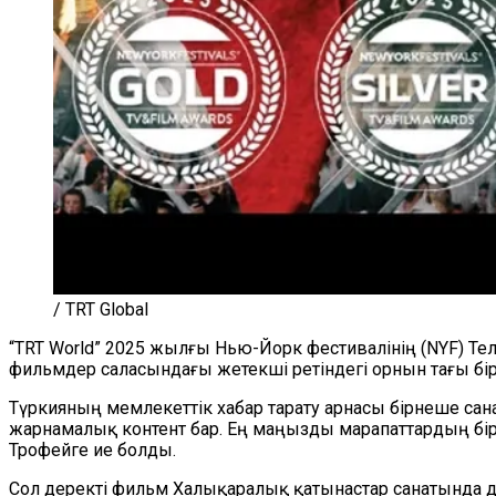
/ TRT Global
“TRT World” 2025 жылғы Нью-Йорк фестивалінің (NYF) Т
фильмдер саласындағы жетекші ретіндегі орнын тағы бір
Түркияның мемлекеттік хабар тарату арнасы бірнеше са
жарнамалық контент бар. Ең маңызды марапаттардың бірі 
Трофейге ие болды.
Сол деректі фильм Халықаралық қатынастар санатында 