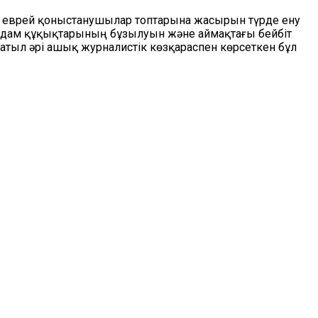
ды еврей қоныстанушылар топтарына жасырын түрде ену
 адам құқықтарының бұзылуын және аймақтағы бейбіт
атыл әрі ашық журналистік көзқараспен көрсеткен бұл