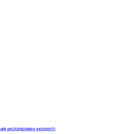
я өкілдерімен кездесті