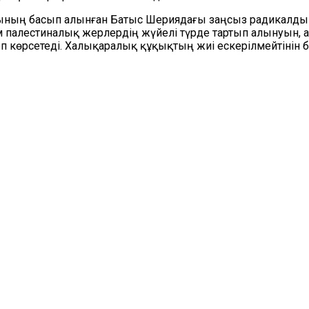
ларының басып алынған Батыс Шериядағы заңсыз радикал
м палестиналық жерлердің жүйелі түрде тартып алынуын,
 көрсетеді. Халықаралық құқықтың жиі ескерілмейтінін б