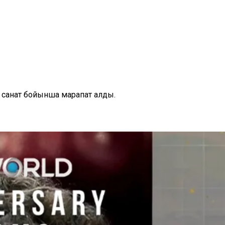
 санат бойынша марапат алды.