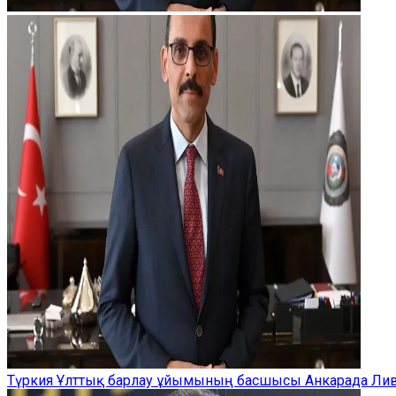
Түркия Ұлттық барлау ұйымының басшысы Анкарада Ливи