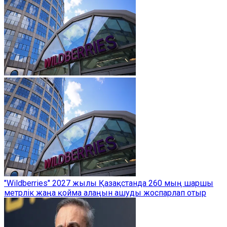
"Wildberries" 2027 жылы Қазақстанда 260 мың шаршы
метрлік жаңа қойма алаңын ашуды жоспарлап отыр