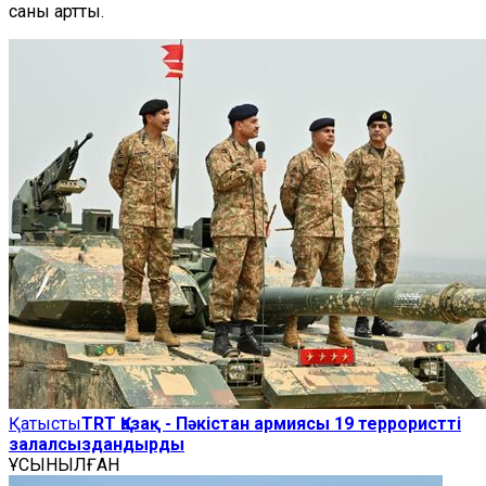
саны артты.
Қатысты
TRT Қазақ - Пәкістан армиясы 19 террористті
залалсыздандырды
ҰСЫНЫЛҒАН