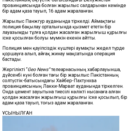
провинциясында болған жарылыс салдарынан кемінде
бір адам қаза тауып, 16 адам жараланған.
Жарылыс Панжгур ауданында тіркелді. Аймақтағы
полиция бақылау орталығында қызмет ететін бір
лауазымды тұлға қолдан жасалған жарылғыш құрылғы
іске қосылған болуы мүмкін екенін айтты.
Полиция мен қауіпсіздік күштері аумақты жедел түрде
қоршауға алып, айғақ жинау мақсатында операция
бастады.
Жергілікті “
Geo News”
телеарнасының хабарлауынша,
дүйсенбі күні болған тағы бір жарылыс Пәкістанның
солтүстік-батысындағы Хайбер-Пахтунхва
провинциясының Лакки-Марват ауданында тіркелген.
Онда цемент зауытына тиесілі көлікті нысанаға алған
қолдан жасалған жарылғыш құрылғы іске қосылып, бір
адам қаза тауып, тоғыз адам жараланған.
ҰСЫНЫЛҒАН