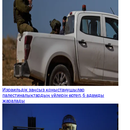
Израильдік заңсыз қоныстанушылар
палестиналықтардың үйлерін өртеп, 6 адамды
жаралады