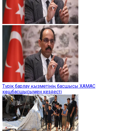
Түрік барлау қызметінің басшысы ХАМАС
көшбасшысымен кездесті