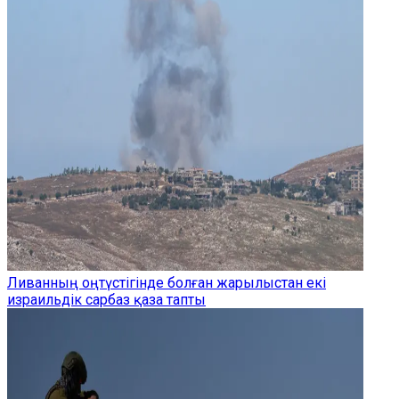
Ливанның оңтүстігінде болған жарылыстан екі
израильдік сарбаз қаза тапты