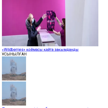
«Wildberries» қоймасы қайта зақымданды
ҰСЫНЫЛҒАН