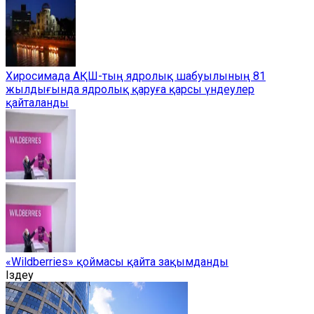
Хиросимада АҚШ-тың ядролық шабуылының 81
жылдығында ядролық қаруға қарсы үндеулер
қайталанды
«Wildberries» қоймасы қайта зақымданды
Іздеу