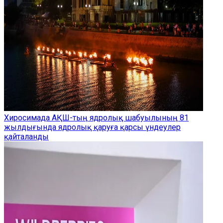
Хиросимада АҚШ-тың ядролық шабуылының 81
жылдығында ядролық қаруға қарсы үндеулер
қайталанды