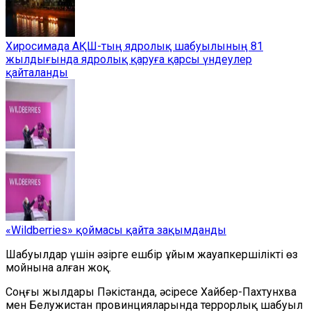
Хиросимада АҚШ-тың ядролық шабуылының 81
жылдығында ядролық қаруға қарсы үндеулер
қайталанды
«Wildberries» қоймасы қайта зақымданды
Шабуылдар үшін әзірге ешбір ұйым жауапкершілікті өз
мойнына алған жоқ.
Соңғы жылдары Пәкістанда, әсіресе Хайбер-Пахтунхва
мен Белужистан провинцияларында террорлық шабуыл