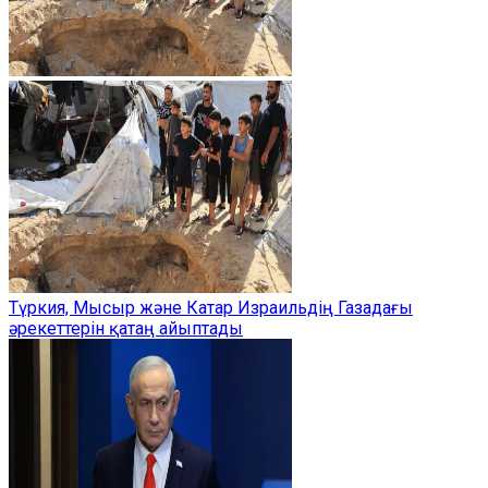
Түркия, Мысыр және Катар Израильдің Газадағы
әрекеттерін қатаң айыптады