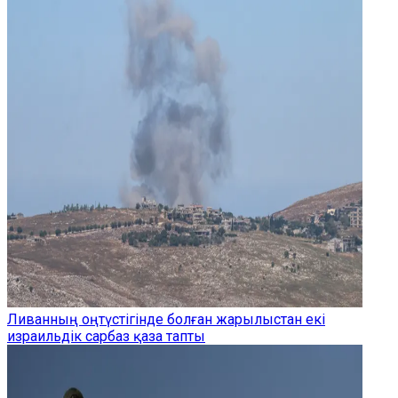
Ливанның оңтүстігінде болған жарылыстан екі
израильдік сарбаз қаза тапты