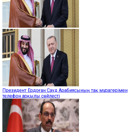
Президент Ердоған Сауд Арабиясының тақ мұрагерімен
телефон арқылы сөйлесті