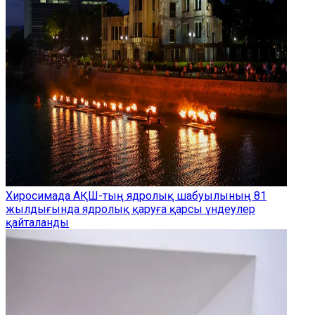
Хиросимада АҚШ-тың ядролық шабуылының 81
жылдығында ядролық қаруға қарсы үндеулер
қайталанды