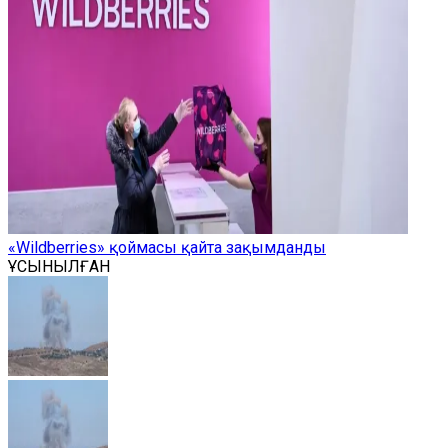
«Wildberries» қоймасы қайта зақымданды
ҰСЫНЫЛҒАН