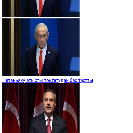
Нетаньяху атысты тоқтатудан бас тартты