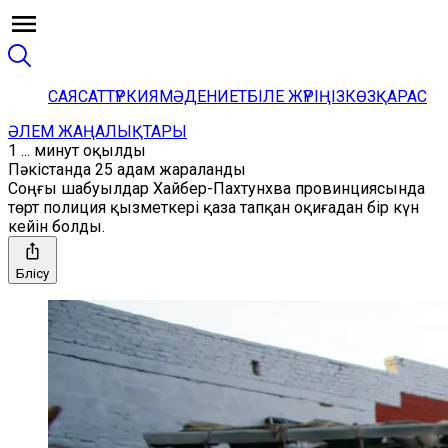
САЯСАТ
ТҮРКИЯ
МӘДЕНИЕТ
БІЛЕ ЖҮРІҢІЗ
КӨЗҚАРАС
ӘЛЕМ ЖАҢАЛЫҚТАРЫ
1 ... минут оқылды
Пәкістанда 25 адам жараланды
Соңғы шабуылдар Хайбер-Пахтунхва провинциясында
төрт полиция қызметкері қаза тапқан оқиғадан бір күн
кейін болды.
Бөлісу