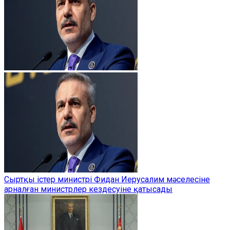
Сыртқы істер министрі Фидан Иерусалим мәселесіне
арналған министрлер кездесуіне қатысады