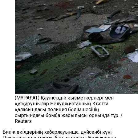
(МҰРАҒАТ) Қауіпсіздік қызметкерлері мен
құтқарушылар Белуджистанның Кветта
қаласындағы полиция бөлімшесінің
сыртындағы бомба жарылысы орнында тұр. /
Reuters
Билік өкілдерінің хабарлауынша, дүйсенбі күні
Пәкістанның оңтүстік-батысындағы Белужистан