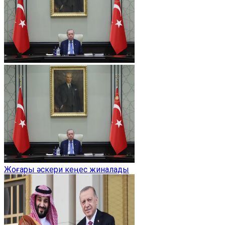
Жоғары әскери кеңес жиналады