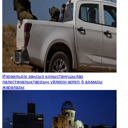
Израильдік заңсыз қоныстанушылар
палестиналықтардың үйлерін өртеп, 6 адамды
жаралады