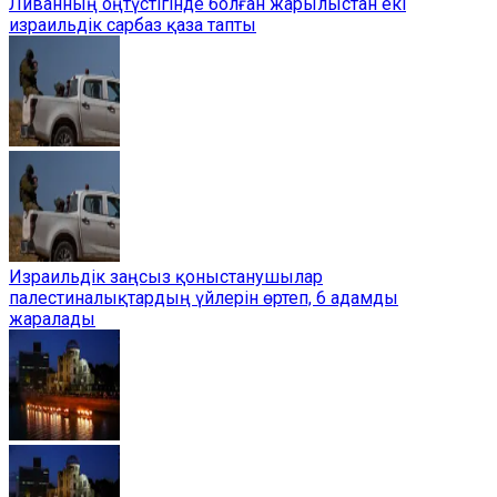
Ливанның оңтүстігінде болған жарылыстан екі
израильдік сарбаз қаза тапты
Израильдік заңсыз қоныстанушылар
палестиналықтардың үйлерін өртеп, 6 адамды
жаралады