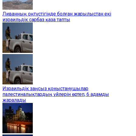
Ливанның оңтүстігінде болған жарылыстан екі
израильдік сарбаз қаза тапты
Израильдік заңсыз қоныстанушылар
палестиналықтардың үйлерін өртеп, 6 адамды
жаралады