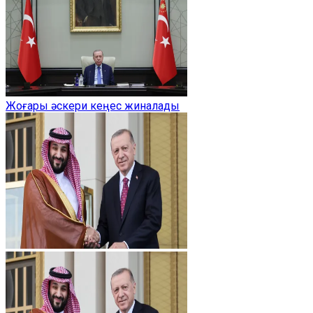
Жоғары әскери кеңес жиналады