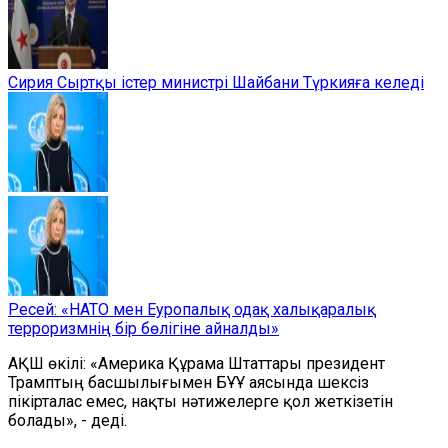
Сирия Сыртқы істер министрі Шайбани Түркияға келеді
Ресей: «НАТО мен Еуропалық одақ халықаралық
терроризмнің бір бөлігіне айналды»
АҚШ өкілі: «Америка Құрама Штаттары президент
Трамптың басшылығымен БҰҰ аясында шексіз
пікірталас емес, нақты нәтижелерге қол жеткізетін
болады», - деді.