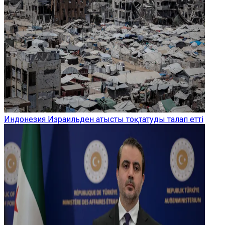
Индонезия Израильден атысты тоқтатуды талап етті