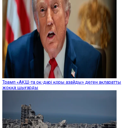
Трамп «АҚШ-та оқ-дәрі қоры азайды» деген ақпаратты
жоққа шығарды