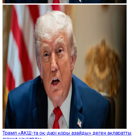
Трамп «АҚШ-та оқ-дәрі қоры азайды» деген ақпаратты
жоққа шығарды