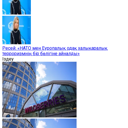
Ресей: «НАТО мен Еуропалық одақ халықаралық
терроризмнің бір бөлігіне айналды»
Іздеу