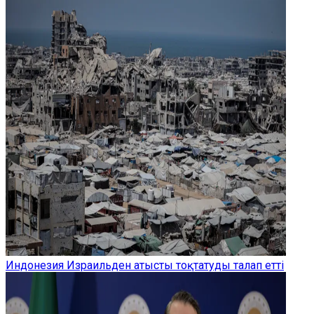
Индонезия Израильден атысты тоқтатуды талап етті