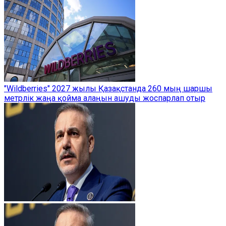
"Wildberries" 2027 жылы Қазақстанда 260 мың шаршы
метрлік жаңа қойма алаңын ашуды жоспарлап отыр