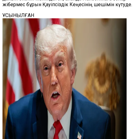
жібермес бұрын Қауіпсіздік Кеңесінің шешімін күтуде.
ҰСЫНЫЛҒАН