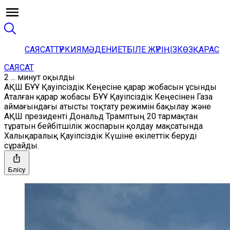
САЯСАТ
ТҮРКИЯ
МӘДЕНИЕТ
БІЛЕ ЖҮРІҢІЗ
КӨЗҚАРАС
САЯСАТ
2 ... минут оқылды
АҚШ БҰҰ Қауіпсіздік Кеңесіне қарар жобасын ұсынды
Аталған қарар жобасы БҰҰ Қауіпсіздік Кеңесінен Газа
аймағындағы атысты тоқтату режимін бақылау және
АҚШ президенті Дональд Трамптың 20 тармақтан
тұратын бейбітшілік жоспарын қолдау мақсатында
Халықаралық Қауіпсіздік Күшіне өкілеттік беруді
сұрайды.
Бөлісу