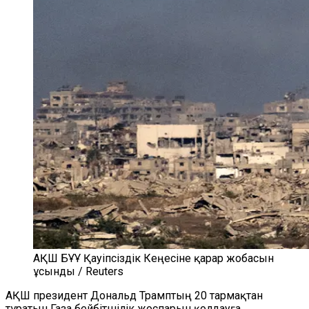
АҚШ БҰҰ Қауіпсіздік Кеңесіне қарар жобасын
ұсынды / Reuters
АҚШ президент Дональд Трамптың 20 тармақтан
тұратын Газа бейбітшілік жоспарын қолдауға