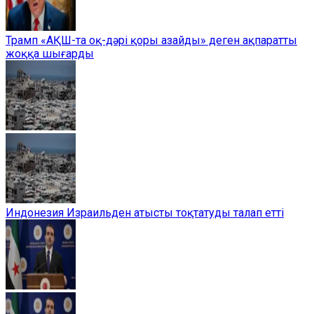
Трамп «АҚШ-та оқ-дәрі қоры азайды» деген ақпаратты
жоққа шығарды
Индонезия Израильден атысты тоқтатуды талап етті