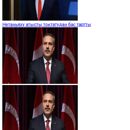
Нетаньяху атысты тоқтатудан бас тартты