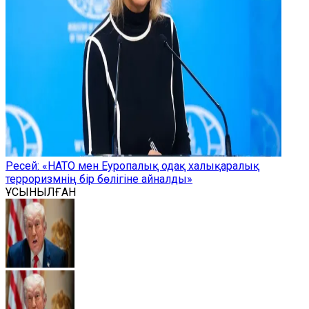
Ресей: «НАТО мен Еуропалық одақ халықаралық
терроризмнің бір бөлігіне айналды»
ҰСЫНЫЛҒАН