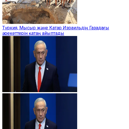
Түркия, Мысыр және Катар Израильдің Газадағы
әрекеттерін қатаң айыптады