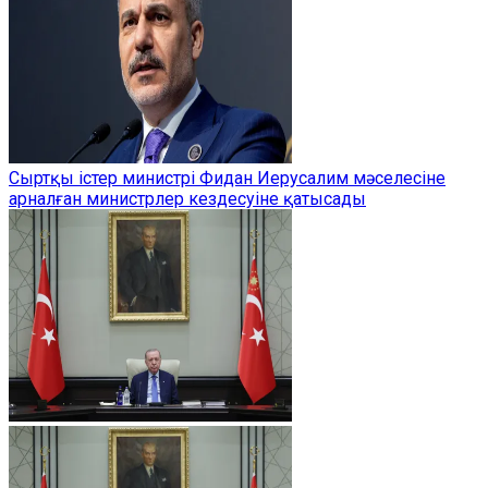
Сыртқы істер министрі Фидан Иерусалим мәселесіне
арналған министрлер кездесуіне қатысады