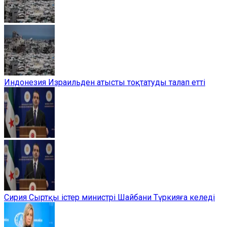
Индонезия Израильден атысты тоқтатуды талап етті
Сирия Сыртқы істер министрі Шайбани Түркияға келеді