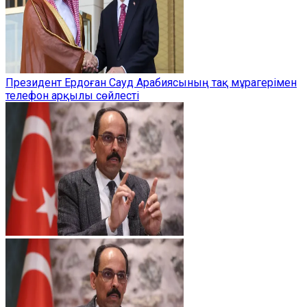
Президент Ердоған Сауд Арабиясының тақ мұрагерімен
телефон арқылы сөйлесті