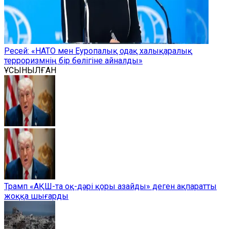
Ресей: «НАТО мен Еуропалық одақ халықаралық
терроризмнің бір бөлігіне айналды»
ҰСЫНЫЛҒАН
Трамп «АҚШ-та оқ-дәрі қоры азайды» деген ақпаратты
жоққа шығарды