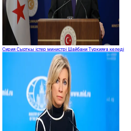
Сирия Сыртқы істер министрі Шайбани Түркияға келеді