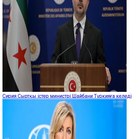
Сирия Сыртқы істер министрі Шайбани Түркияға келеді