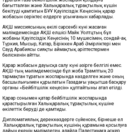
бағытталған және Халықаралық тұрақтылық күшін
бекітуді қамтитын БҰҰ Қауіпсіздік Кеңесінің қарар
жобасын серіктес елдерге ұсынғанын хабарлады.
АҚШ миссиясының өкілі сәрсенбі күні жасаған
мәлімдемесінде АҚШ елшісі Майк Уолтцтың бұл
жобаны Қауіпсіздік Кеңесінің 10 мүшесімен, сондай-ақ
Түркия, Мысыр, Катар, Біріккен Араб Әмірліктері мен
Сауд Арабиясы сияқты аймақтық әріптестермен
бөліскенін айтты.
Қарар жобасын дауысқа салу күні әзірге белгілі емес.
АҚШ-тың мәлімдемесінде бұл жоба Трамптың 20
тармақтан тұратын жоспарында көзделген және оның
басшылығымен құрылатын Газадағы уақытша басқару
органы «Бейбітшілік кеңесін» құптайтыны атап өтілді.
Қарар сонымен қатар бейбітшілік жоспарында
қарастырылған Халықаралық тұрақтылық күшіне
өкілеттік беруді де қамтиды.
Дипломатиялық дереккөздерге сүйенсек, бірнеше ел
Халықаралық тұрақтылық күшінің құрамына қосылуға
дайын екенін мәлімдеген, алайда Палестинаға әскер