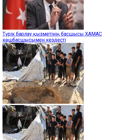
Түрік барлау қызметінің басшысы ХАМАС
көшбасшысымен кездесті