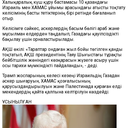
Халықаралық күш құру бастамасы 10 қазандағы
Израиль мен ХАМАС ұйымы арасындағы атысты тоқтату
келісімінің басты тетіктерінің бірі ретінде бағаланып
отыр.
Келісімге сәйкес, әскерлердің басым бөлігі араб және
мұсылман елдерден таңдалып, Газадағы қауіпсіздікті
бақылау үшін орналастырылады.
АҚШ өкілі: «Тараптар ондаған жыл бойы төгілген қанды
тоқтатып, АҚШ президентінің Таяу Шығыстағы тұрақты
бейбітшілік жөніндегі көзқарасын жүзеге асыру үшін
осы тарихи мүмкіндікті пайдаланды», - деді.
Трамп жоспарының келесі кезеңі Израильдің Газадан
әскер шығаруын, ХАМАС қозғалысының
қарусыздандырылуын және Палестинада қираған елді
мекендердің қайта қалпына келтірілуін көздейді.
ҰСЫНЫЛҒАН