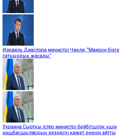
Израиль Диаспора министрі Чикли: “Макрон бізге
сатқындық жасады”
Украина Сыртқы істер министрі бейбітшілік үшін
көшбасшылардың кездесуі қажет екенін айтты