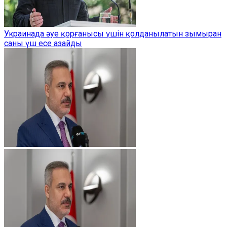
Украинада әуе қорғанысы үшін қолданылатын зымыран
саны үш есе азайды