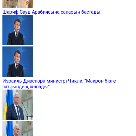
Шариф Сауд Арабиясына сапарын бастады
Израиль Диаспора министрі Чикли: “Макрон бізге
сатқындық жасады”