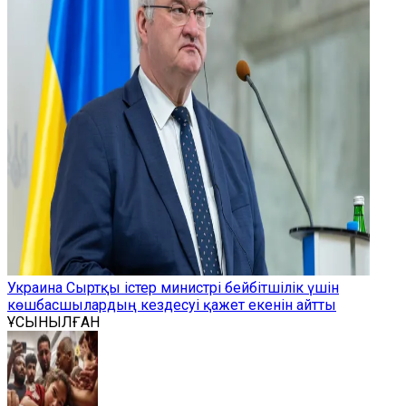
Украина Сыртқы істер министрі бейбітшілік үшін
көшбасшылардың кездесуі қажет екенін айтты
ҰСЫНЫЛҒАН