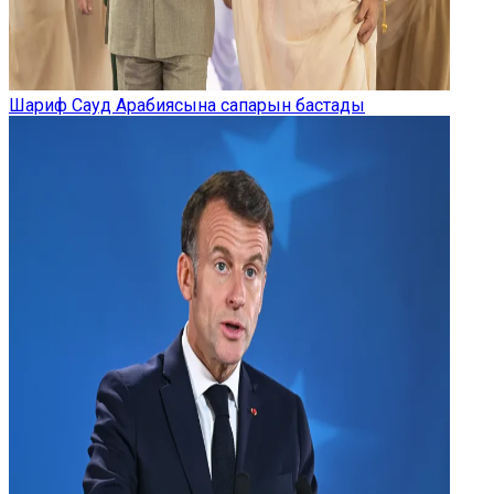
Шариф Сауд Арабиясына сапарын бастады