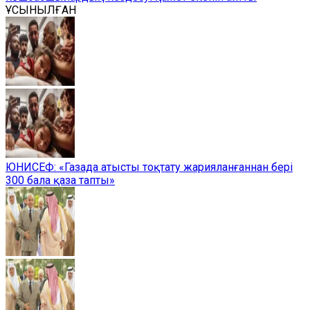
ҰСЫНЫЛҒАН
ЮНИСЕФ: «Газада атысты тоқтату жарияланғаннан бері
300 бала қаза тапты»