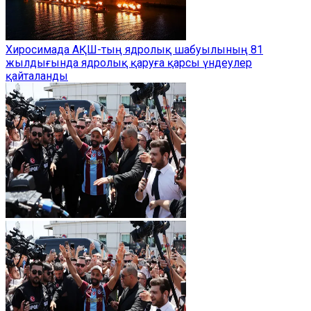
Хиросимада АҚШ-тың ядролық шабуылының 81
жылдығында ядролық қаруға қарсы үндеулер
қайталанды