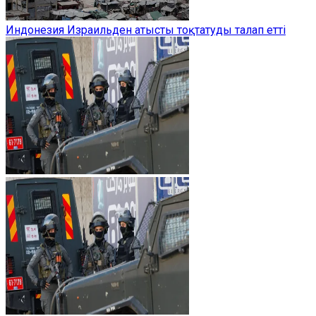
Индонезия Израильден атысты тоқтатуды талап етті