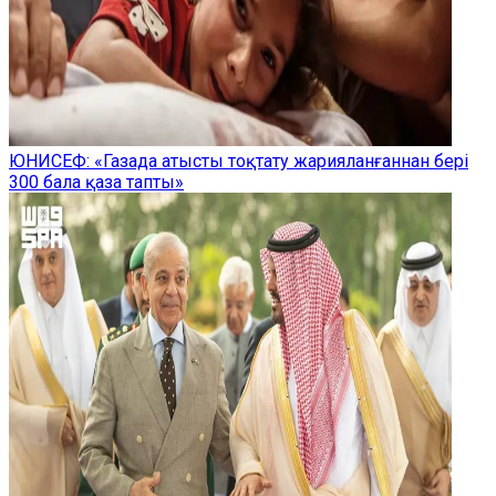
ЮНИСЕФ: «Газада атысты тоқтату жарияланғаннан бері
300 бала қаза тапты»