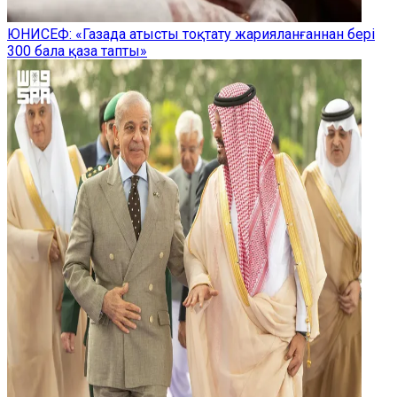
ЮНИСЕФ: «Газада атысты тоқтату жарияланғаннан бері
300 бала қаза тапты»