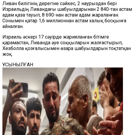
Ливан билігінің дерегіне сәйкес, 2 наурыздан бері
Израильдің Ливандағы шабуылдарынан 2 840-тан астам
адам қаза тауып, 8 690-нан астам адам жараланған.
Сонымен қатар
1,6 миллионнан астам
халық босқынға
айналған.
Израиль әскері 17 сәуірде жариялан
ған
бітімге
қарамастан, Ливанда әуе соққыларын жалғастырып,
Хезболла қозғалысымен өзара шабуылдарын тоқтатқан
жоқ.
ҰСЫНЫЛҒАН