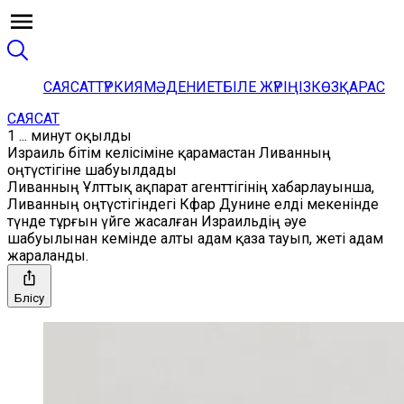
САЯСАТ
ТҮРКИЯ
МӘДЕНИЕТ
БІЛЕ ЖҮРІҢІЗ
КӨЗҚАРАС
САЯСАТ
1 ... минут оқылды
Израиль бітім келісіміне қарамастан Ливанның
оңтүстігіне шабуылдады
Ливанның Ұлттық ақпарат агенттігінің хабарлауынша,
Ливанның оңтүстігіндегі Кфар Дунине елді мекенінде
түнде тұрғын үйге жасалған Израильдің әуе
шабуылынан кемінде алты адам қаза тауып, жеті адам
жараланды.
Бөлісу