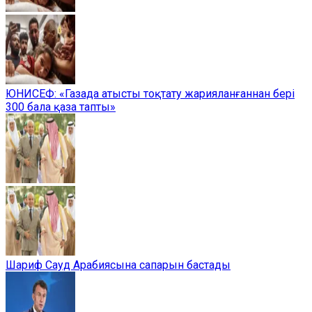
ЮНИСЕФ: «Газада атысты тоқтату жарияланғаннан бері
300 бала қаза тапты»
Шариф Сауд Арабиясына сапарын бастады