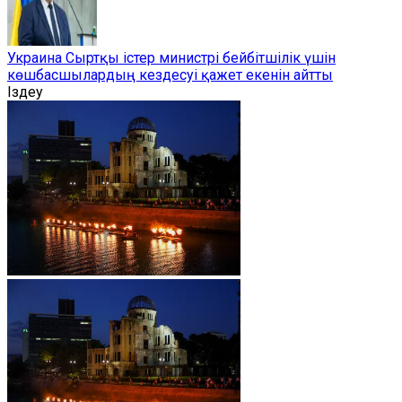
Украина Сыртқы істер министрі бейбітшілік үшін
көшбасшылардың кездесуі қажет екенін айтты
Іздеу