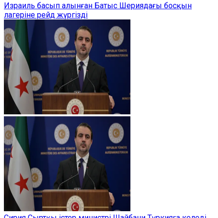
Израиль басып алынған Батыс Шериядағы босқын
лагеріне рейд жүргізді
Сирия Сыртқы істер министрі Шайбани Түркияға келеді