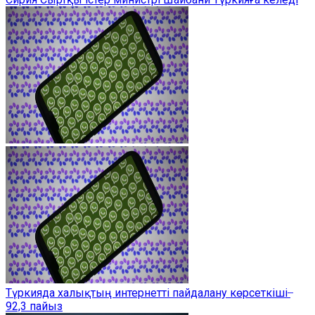
Түркияда халықтың интернетті пайдалану көрсеткіші ̶
92,3 пайыз