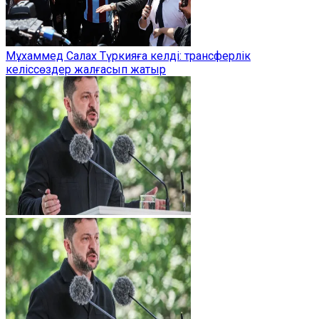
Мұхаммед Салах Түркияға келді: трансферлік
келіссөздер жалғасып жатыр