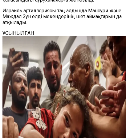
Израиль артиллериясы таң алдында Мансури және
Маждал Зун елді мекендерінің шет аймақтарын да
атқылады.
ҰСЫНЫЛҒАН