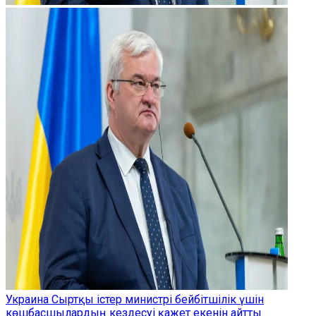
Украина Сыртқы істер министрі бейбітшілік үшін
көшбасшылардың кездесуі қажет екенін айтты