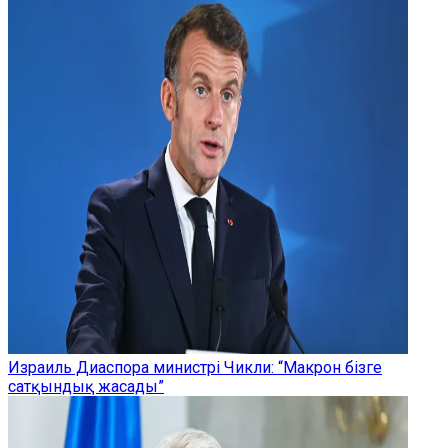
Израиль Диаспора министрі Чикли: “Макрон бізге
сатқындық жасады”