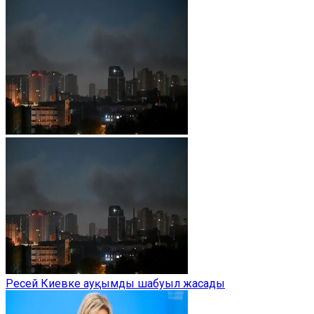
Ресей Киевке ауқымды шабуыл жасады