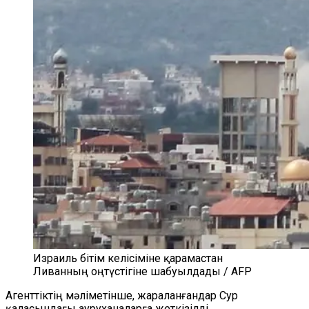
Израиль бітім келісіміне қарамастан
Ливанның оңтүстігіне шабуылдады / AFP
Агенттіктің мәліметінше, жараланғандар Сур
қаласындағы ауруханаларға жеткізілді.