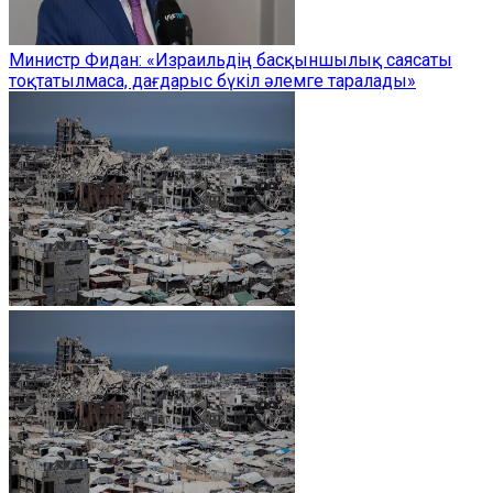
Министр Фидан: «Израильдің басқыншылық саясаты
тоқтатылмаса, дағдарыс бүкіл әлемге таралады»