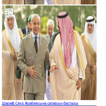
Шариф Сауд Арабиясына сапарын бастады