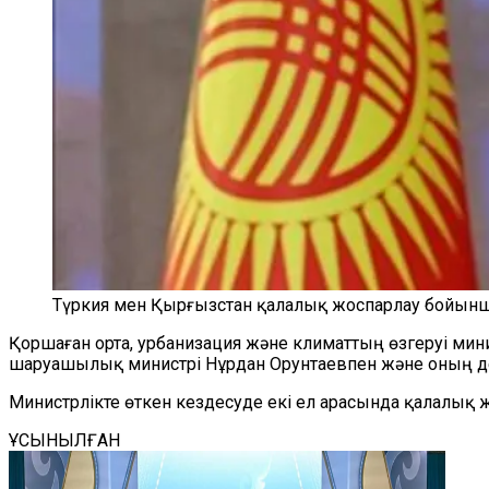
Түркия мен Қырғызстан қалалық жоспарлау бойынш
Қоршаған орта, урбанизация және климаттың өзгеруі ми
шаруашылық министрі Нұрдан Орунтаевпен және оның д
Министрлікте өткен кездесуде екі ел арасында қалалық
ҰСЫНЫЛҒАН