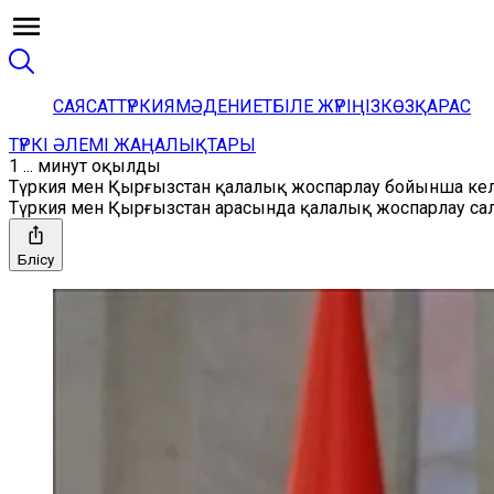
САЯСАТ
ТҮРКИЯ
МӘДЕНИЕТ
БІЛЕ ЖҮРІҢІЗ
КӨЗҚАРАС
ТҮРКІ ӘЛЕМІ ЖАҢАЛЫҚТАРЫ
1 ... минут оқылды
Түркия мен Қырғызстан қалалық жоспарлау бойынша кел
Түркия мен Қырғызстан арасында қалалық жоспарлау са
Бөлісу