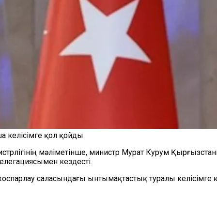
а келісімге қол қойды
нистрлігінің мәліметінше, министр Мурат Курум Қырғызст
елегациясымен кездесті.
 жоспарлау саласындағы ынтымақтастық туралы келісімге 