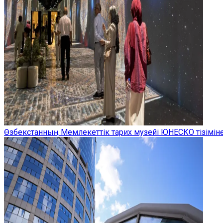
Өзбекстанның Мемлекеттік тарих музейі ЮНЕСКО тізіміне