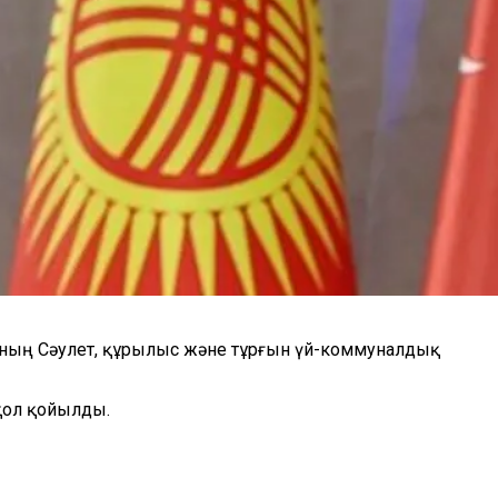
анның Сәулет, құрылыс және тұрғын үй-коммуналдық
қол қойылды.