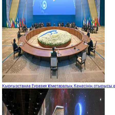
Қырғызстанда Еуразия Үкіметаралық Кеңесінің отырысы ө