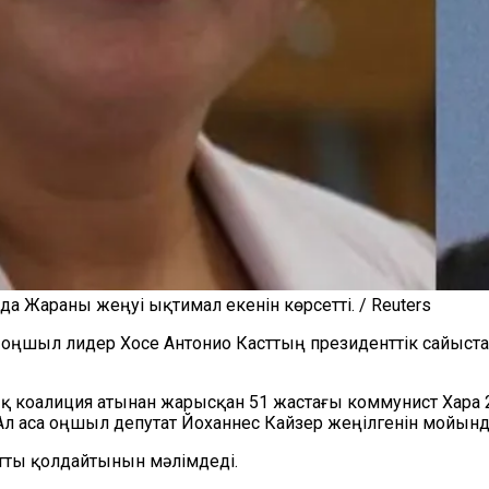
а Жараны жеңуі ықтимал екенін көрсетті. / Reuters
 оңшыл лидер Хосе Антонио Касттың президенттік сайыст
қ коалиция атынан жарысқан 51 жастағы коммунист Хара 26
 Ал аса оңшыл депутат Йоханнес Кайзер жеңілгенін мойын
стты қолдайтынын мәлімдеді.