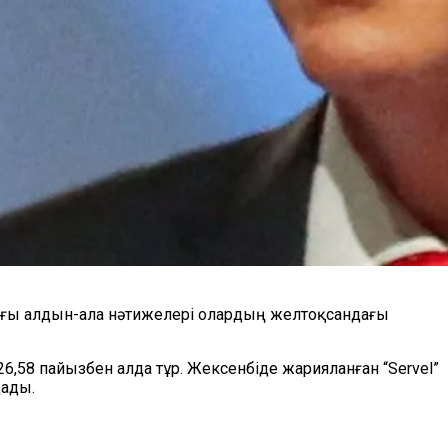
ағы алдын-ала нәтижелері олардың желтоқсандағы
,58 пайызбен алда тұр. Жексенбіде жарияланған “Servel”
дады.