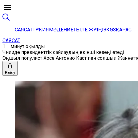
САЯСАТ
ТҮРКИЯ
МӘДЕНИЕТ
БІЛЕ ЖҮРІҢІЗ
КӨЗҚАРАС
САЯСАТ
1 ... минут оқылды
Чилиде президенттік сайлаудың екінші кезеңі өтеді
Оңшыл популист Хосе Антонио Каст пен солшыл Жаннетте
Бөлісу