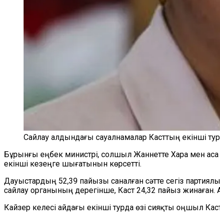
Сайлау алдындағы сауалнамалар Касттың екінші турд
Бұрынғы еңбек министрі, солшыл Жаннетте Хара мен аса
екінші кезеңге шығатынын көрсетті.
Дауыстардың 52,39 пайызы саналған сәтте сегіз партиялы
сайлау органының дерегінше, Каст 24,32 пайыз жинаған.
Кайзер келесі айдағы екінші турда өзі сияқты оңшыл Ка