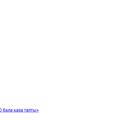
 бала қаза тапты»