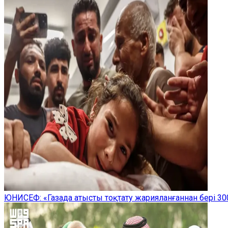
ЮНИСЕФ: «Газада атысты тоқтату жарияланғаннан бері 300