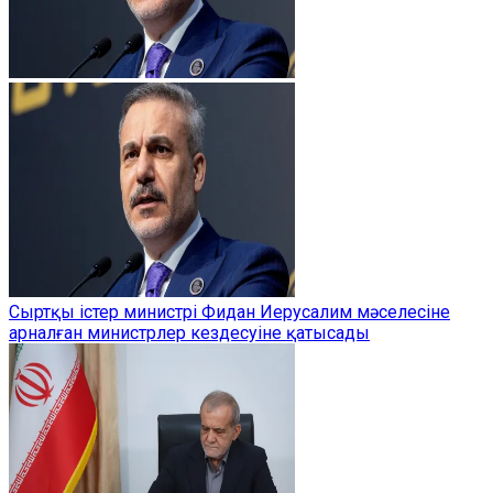
Сыртқы істер министрі Фидан Иерусалим мәселесіне
арналған министрлер кездесуіне қатысады