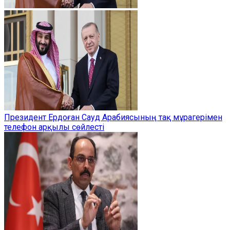
Президент Ердоған Сауд Арабиясының тақ мұрагерімен
телефон арқылы сөйлесті