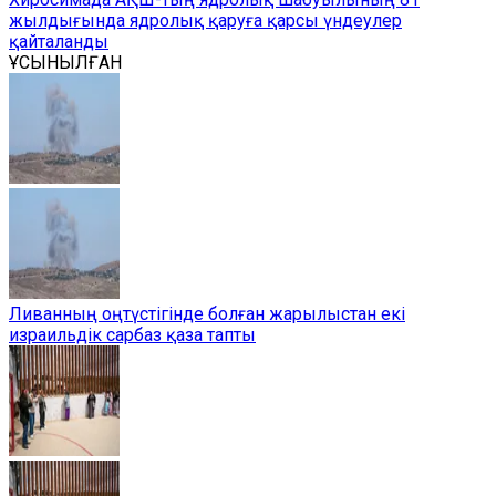
жылдығында ядролық қаруға қарсы үндеулер
қайталанды
ҰСЫНЫЛҒАН
Ливанның оңтүстігінде болған жарылыстан екі
израильдік сарбаз қаза тапты