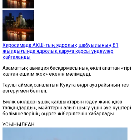
Хиросимада АҚШ-тың ядролық шабуылының 81
жылдығында ядролық қаруға қарсы үндеулер
қайталанды
Азаматтық авиация басқармасының өкілі апаттан «тірі
қалған ешкім жоқ» екенін мәлімдеді.
Таулы аймақ саналатын Кукута өңірі ауа райының тез
өзгеруімен белгілі.
Билік өкілдері ұшақ қалдықтарын іздеу және қаза
тапқандардың мәйіттерін алып шығу үшін әуе күштері
бөлімшелерінің өңірге жіберілгенін хабарлады.
ҰСЫНЫЛҒАН