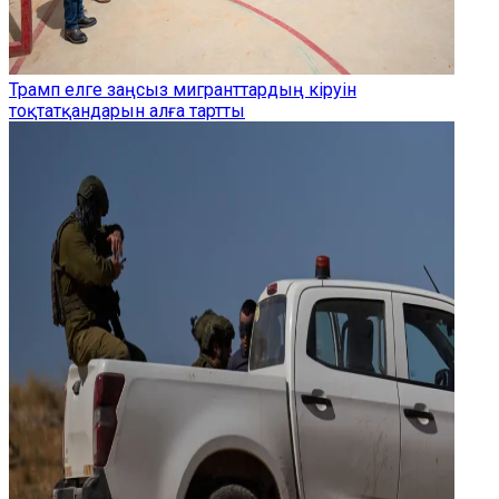
Трамп елге заңсыз мигранттардың кіруін
тоқтатқандарын алға тартты