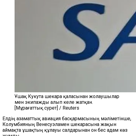
Ұшақ Кукута шекара қаласынан жолаушылар
мен экипажды алып келе жатқан.
[Мұрағаттық сурет] / Reuters
Елдің азаматтық авиация басқармасының мәліметінше,
Колумбияның Венесуэламен шекарасына жақын
аймақта ұшақтың құлауы салдарынан он бес адам көз
жұмды.