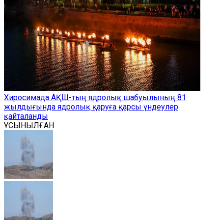
Хиросимада АҚШ-тың ядролық шабуылының 81
жылдығында ядролық қаруға қарсы үндеулер
қайталанды
ҰСЫНЫЛҒАН