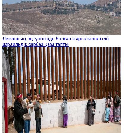
Ливанның оңтүстігінде болған жарылыстан екі
израильдік сарбаз қаза тапты