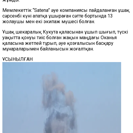
Мемлекеттік “Satena” әуе компаниясы пайдаланған ұшақ
сәрсенбі күні апатқа ұшыраған сәтте бортында 13
жолаушы мен екі экипаж мүшесі болған.
Ұшақ шекаралық Кукута қаласынан ұшып шығып, түскі
уақытта қонуы тиіс болған жақын маңдағы Оканья
қаласына жетпей тұрып, әуе қозғалысын басқару
мұнараларымен байланысын жоғалтқан.
ҰСЫНЫЛҒАН