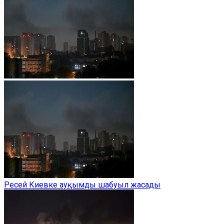
Ресей Киевке ауқымды шабуыл жасады