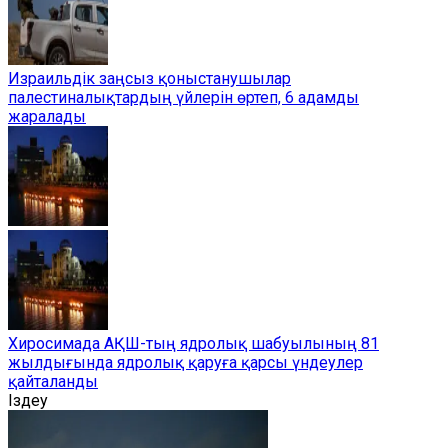
Израильдік заңсыз қоныстанушылар
палестиналықтардың үйлерін өртеп, 6 адамды
жаралады
Хиросимада АҚШ-тың ядролық шабуылының 81
жылдығында ядролық қаруға қарсы үндеулер
қайталанды
Іздеу