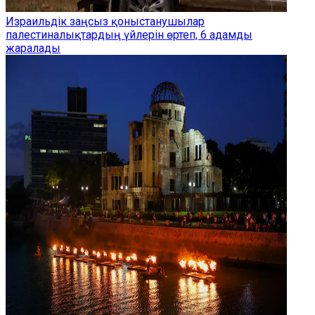
Израильдік заңсыз қоныстанушылар
палестиналықтардың үйлерін өртеп, 6 адамды
жаралады