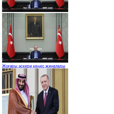
Жоғары әскери кеңес жиналады