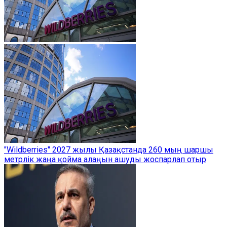
"Wildberries" 2027 жылы Қазақстанда 260 мың шаршы
метрлік жаңа қойма алаңын ашуды жоспарлап отыр