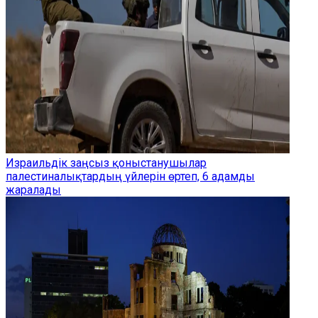
Израильдік заңсыз қоныстанушылар
палестиналықтардың үйлерін өртеп, 6 адамды
жаралады