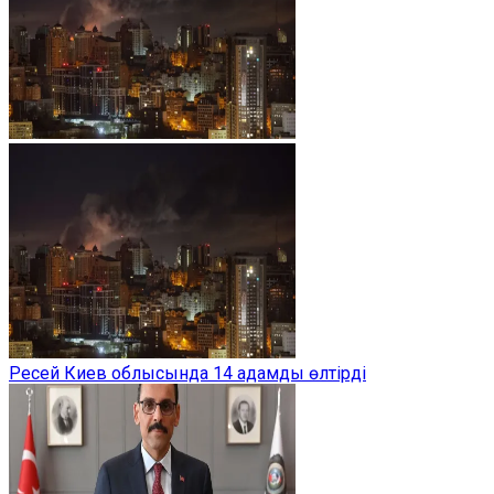
Ресей Киев облысында 14 адамды өлтірді