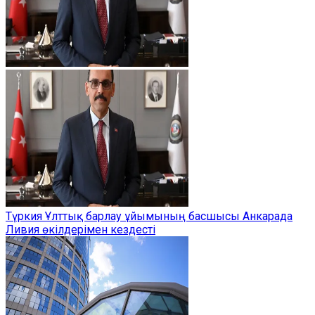
Түркия Ұлттық барлау ұйымының басшысы Анкарада
Ливия өкілдерімен кездесті