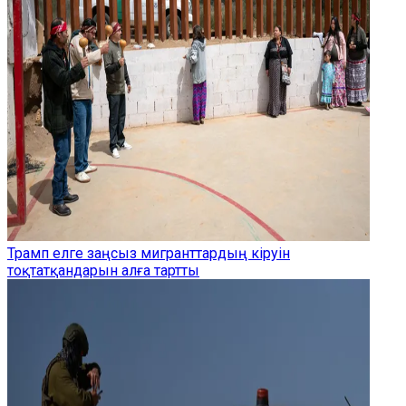
Трамп елге заңсыз мигранттардың кіруін
тоқтатқандарын алға тартты