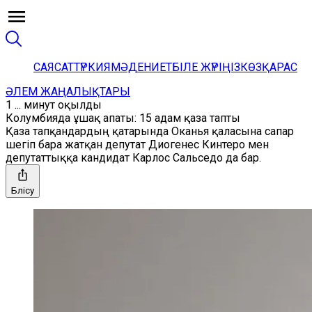
САЯСАТ
ТҮРКИЯ
МӘДЕНИЕТ
БІЛЕ ЖҮРІҢІЗ
КӨЗҚАРАС
ӘЛЕМ ЖАҢАЛЫҚТАРЫ
1 ... минут оқылды
Колумбияда ұшақ апаты: 15 адам қаза тапты
Қаза тапқандардың қатарында Оканья қаласына сапар
шегіп бара жатқан депутат Диогенес Кинтеро мен
депутаттыққа кандидат Карлос Сальседо да бар.
Бөлісу