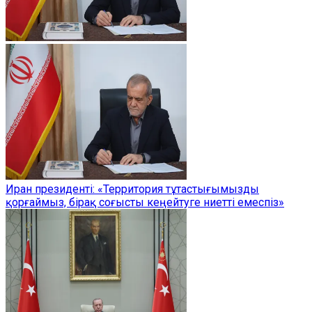
Иран президенті: «Территория тұтастығымызды
қорғаймыз, бірақ соғысты кеңейтуге ниетті емеспіз»