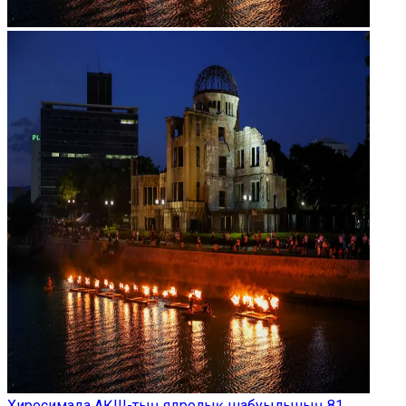
Хиросимада АҚШ-тың ядролық шабуылының 81