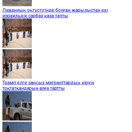
Ливанның оңтүстігінде болған жарылыстан екі
израильдік сарбаз қаза тапты
Трамп елге заңсыз мигранттардың кіруін
тоқтатқандарын алға тартты