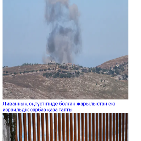
Ливанның оңтүстігінде болған жарылыстан екі
израильдік сарбаз қаза тапты