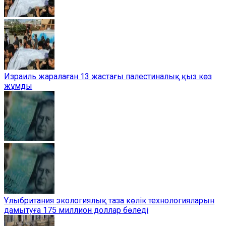
Израиль жаралаған 13 жастағы палестиналық қыз көз
жұмды
Ұлыбритания экологиялық таза көлік технологияларын
дамытуға 175 миллион доллар бөледі