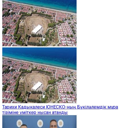
Тарихи Кадыкалеси ЮНЕСКО-ның Бүкіләлемдік мұра
тізіміне үміткер нысан атанды