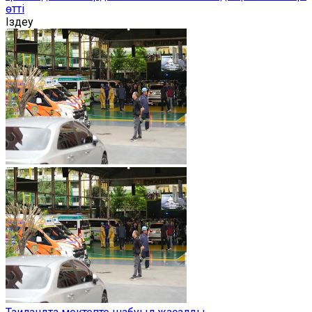
өтті
Іздеу