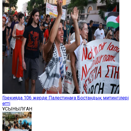
Грекияда 106 жерде Палестинаға Бостандық митингілері
өтті
ҰСЫНЫЛҒАН