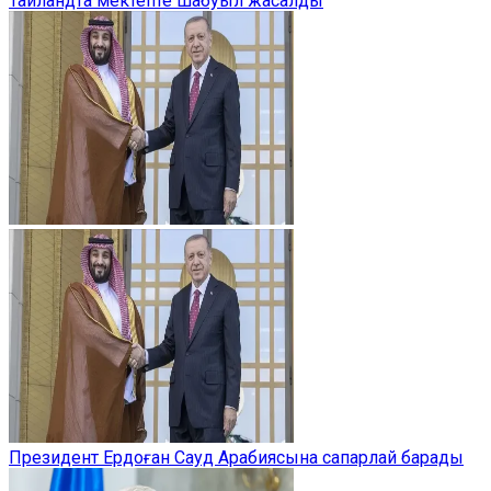
Таиландта мектепте шабуыл жасалды
Президент Ердоған Сауд Арабиясына сапарлай барады