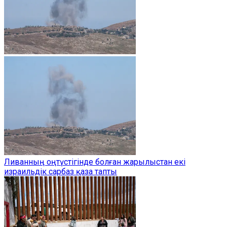
Ливанның оңтүстігінде болған жарылыстан екі
израильдік сарбаз қаза тапты