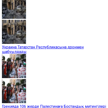
Украина Татарстан Республикасына дронмен
шабуылдады
Грекияда 106 жерде Палестинаға Бостандық митингілері