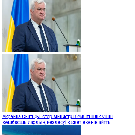
Украина Сыртқы істер министрі бейбітшілік үшін
көшбасшылардың кездесуі қажет екенін айтты