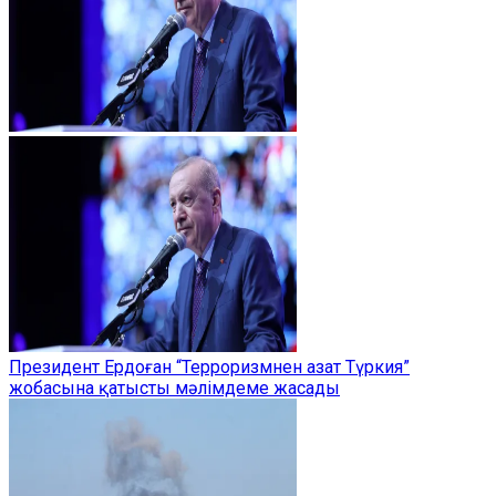
Президент Ердоған “Терроризмнен азат Түркия”
жобасына қатысты мәлімдеме жасады