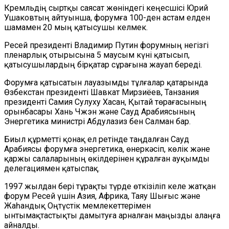
Кремльдің сыртқы саясат жөніндегі кеңесшісі Юрий
Ушаковтың айтуынша, форумға 100-ден астам елден
шамамен 20 мың қатысушы келмек.
Ресей президенті Владимир Путин форумның негізгі
пленарлық отырысына 5 маусым күні қатысып,
қатысушылардың бірқатар сұрағына жауап береді.
Форумға қатысатын лауазымды тұлғалар қатарында
Өзбекстан президенті Шавкат Мирзиёев, Танзания
президенті Самия Сулуху Хасан, Қытай төрағасының
орынбасары Хань Чжэн және Сауд Арабиясының
Энергетика министрі Абдулазиз бен Салман бар.
Биыл құрметті қонақ ел ретінде таңдалған Сауд
Арабиясы форумға энергетика, өнеркәсіп, көлік және
қаржы салаларының өкілдерінен құралған ауқымды
делегациямен қатыспақ.
1997 жылдан бері тұрақты түрде өткізіліп келе жатқан
форум Ресей үшін Азия, Африка, Таяу Шығыс және
Жаһандық Оңтүстік мемлекеттерімен
ынтымақтастықты дамытуға арналған маңызды алаңға
айналды.