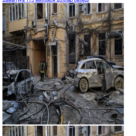
дамытуға 175 миллион доллар бөледі