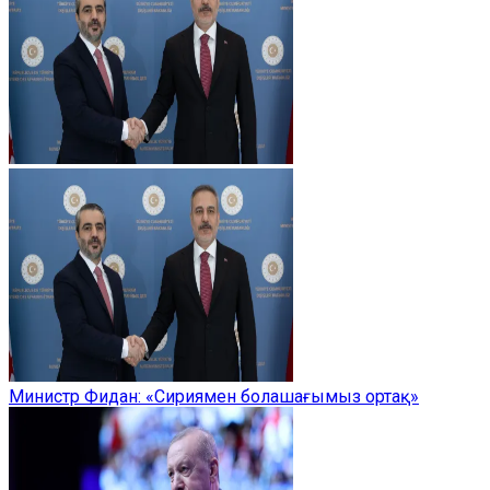
Министр Фидан: «Сириямен болашағымыз ортақ»