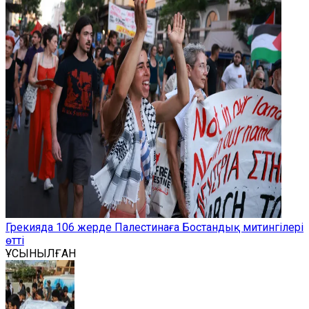
Грекияда 106 жерде Палестинаға Бостандық митингілері
өтті
ҰСЫНЫЛҒАН