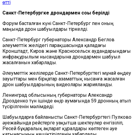
өтті
Санкт-Петербургке дрондармен соққы берілді
Форум басталған күні Санкт-Петербург пен оның
маңында дрон шабуылдары тіркелді.
Санкт-Петербург губернаторы Александр Беглов
әлеуметтік желідегі парақшасында қаладағы
Кронштадт, Киров және Красносельск аудандарындағы
инфрақұрылым нысандарына дрондармен шабуыл
жасалғанын хабарлады.
Әлеуметтік желілерде Санкт-Петербургтегі мұнай өңдеу
зауыттары мен бірқатар азаматтық нысанға жасалған
дрон шабуылдарының видеолары жарияланды.
Ленинград облысының губернаторы Александр
Дрозденко түн ішінде өңір аумағында 59 дронның атып
түсірілгенін мәлімдеді.
Шабуылдарға байланысты Санкт-Петербургтегі Пулково
әуежайында рейстерге уақытша шектеулер енгізіліп,
Ресей бұқаралық ақпарат құралдары көптеген әуе
қатынасының кешіктірілгенін хабарлады.