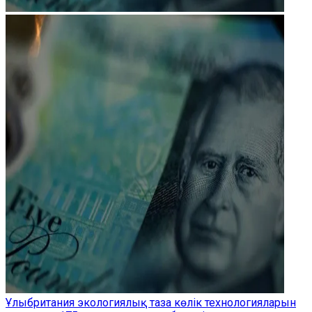
Ұлыбритания экологиялық таза көлік технологияларын