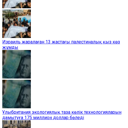
Израиль жаралаған 13 жастағы палестиналық қыз көз
жұмды
Ұлыбритания экологиялық таза көлік технологияларын
дамытуға 175 миллион доллар бөледі