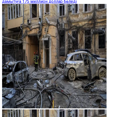
дамытуға 175 миллион доллар бөледі