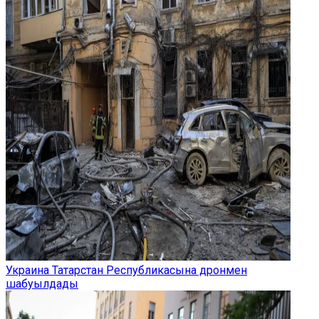
Украина Татарстан Республикасына дронмен
шабуылдады