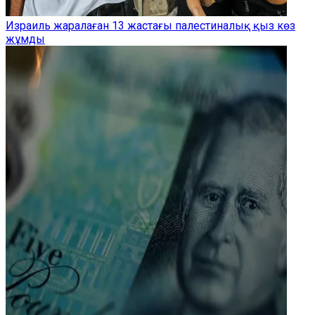
Израиль жаралаған 13 жастағы палестиналық қыз көз
жұмды