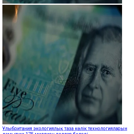
Ұлыбритания экологиялық таза көлік технологияларын