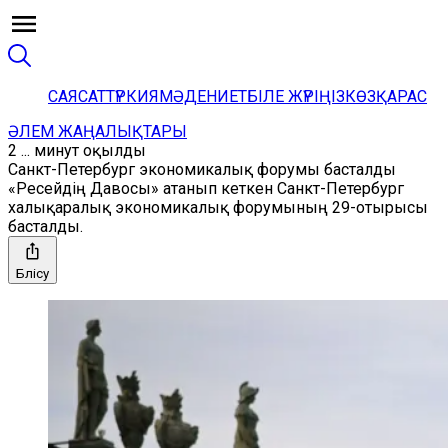
САЯСАТ
ТҮРКИЯ
МӘДЕНИЕТ
БІЛЕ ЖҮРІҢІЗ
КӨЗҚАРАС
ӘЛЕМ ЖАҢАЛЫҚТАРЫ
2 ... минут оқылды
Санкт-Петербург экономикалық форумы басталды
«Ресейдің Давосы» атанып кеткен Санкт-Петербург
халықаралық экономикалық форумының 29-отырысы
басталды.
Бөлісу