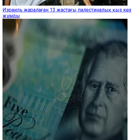
Израиль жаралаған 13 жастағы палестиналық қыз көз
жұмды