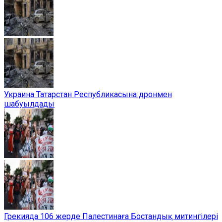
Украина Татарстан Республикасына дронмен
шабуылдады
Грекияда 106 жерде Палестинаға Бостандық митингілері