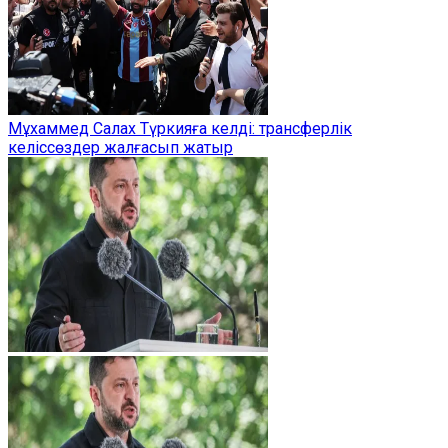
Мұхаммед Салах Түркияға келді: трансферлік
келіссөздер жалғасып жатыр