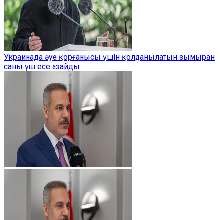
Украинада әуе қорғанысы үшін қолданылатын зымыран
саны үш есе азайды