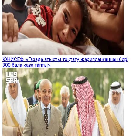
ЮНИСЕФ: «Газада атысты тоқтату жарияланғаннан бері
300 бала қаза тапты»