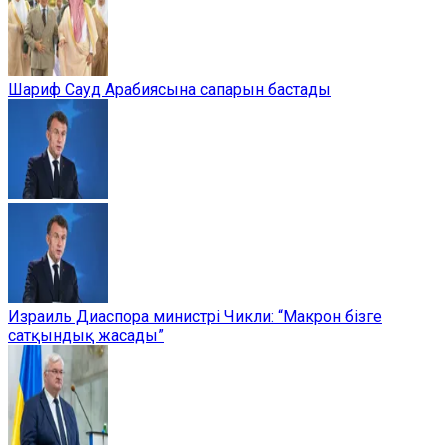
Шариф Сауд Арабиясына сапарын бастады
Израиль Диаспора министрі Чикли: “Макрон бізге
сатқындық жасады”