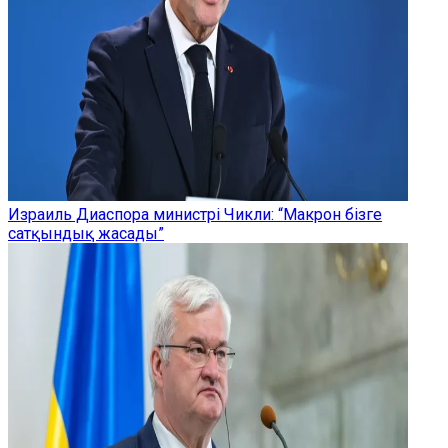
Израиль Диаспора министрі Чикли: “Макрон бізге
сатқындық жасады”