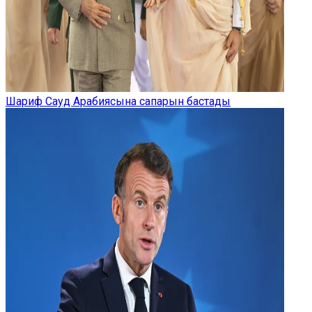
Шариф Сауд Арабиясына сапарын бастады