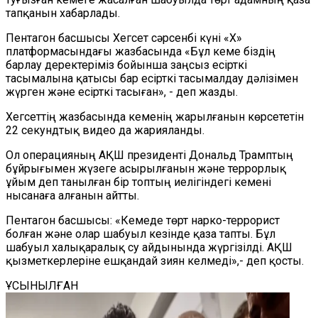
тапқанын хабарлады.
Пентагон басшысы Хегсет сәрсенбі күні «X»
платформасындағы жазбасында «Бұл кеме біздің
барлау деректеріміз бойынша заңсыз есірткі
тасымалына қатысы бар есірткі тасымалдау дәлізімен
жүрген және есірткі тасыған», - деп жазды.
Хегсеттің жазбасында кеменің жарылғанын көрсететін
22 секундтық видео да жарияланды.
Ол операцияның АҚШ президенті Дональд Трамптың
бұйрығымен жүзеге асырылғанын және террорлық
ұйым деп танылған бір топтың иелігіндегі кемені
нысанаға алғанын айтты.
Пентагон басшысы: «Кемеде төрт нарко-террорист
болған және олар шабуыл кезінде қаза тапты. Бұл
шабуыл халықаралық су айдынында жүргізілді. АҚШ
қызметкерлеріне ешқандай зиян келмеді»,- деп қосты.
ҰСЫНЫЛҒАН