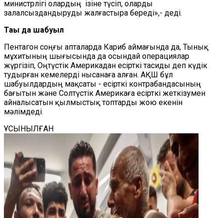
министрлігі олардың ізіне түсіп, оларды
залалсыздандыруды жалғастыра береді»,- деді.
Тағы да шабуыл
Пентагон соңғы апталарда Кариб аймағында да, Тынық
мұхитының шығысында да осындай операциялар
жүргізіп, Оңтүстік Америкадан есірткі тасиды деп күдік
тудырған кемелерді нысанаға алған. АҚШ бұл
шабуылдардың мақсаты - есірткі контрабандасының
бағытын және Солтүстік Америкаға есірткі жеткізумен
айналысатын қылмыстық топтарды жою екенін
мәлімдеді.
ҰСЫНЫЛҒАН