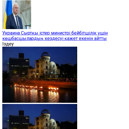
Украина Сыртқы істер министрі бейбітшілік үшін
көшбасшылардың кездесуі қажет екенін айтты
Іздеу