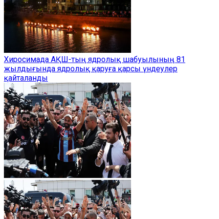
Хиросимада АҚШ-тың ядролық шабуылының 81
жылдығында ядролық қаруға қарсы үндеулер
қайталанды