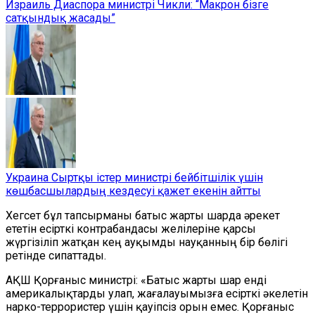
Израиль Диаспора министрі Чикли: “Макрон бізге
сатқындық жасады”
Украина Сыртқы істер министрі бейбітшілік үшін
көшбасшылардың кездесуі қажет екенін айтты
Хегсет бұл тапсырманы батыс жарты шарда әрекет
ететін есірткі контрабандасы желілеріне қарсы
жүргізіліп жатқан кең ауқымды науқанның бір бөлігі
ретінде сипаттады.
АҚШ Қорғаныс министрі: «Батыс жарты шар енді
америкалықтарды улап, жағалауымызға есірткі әкелетін
нарко-террористер үшін қауіпсіз орын емес. Қорғаныс