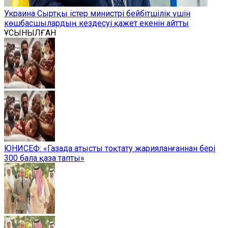
Украина Сыртқы істер министрі бейбітшілік үшін
көшбасшылардың кездесуі қажет екенін айтты
ҰСЫНЫЛҒАН
ЮНИСЕФ: «Газада атысты тоқтату жарияланғаннан бері
300 бала қаза тапты»