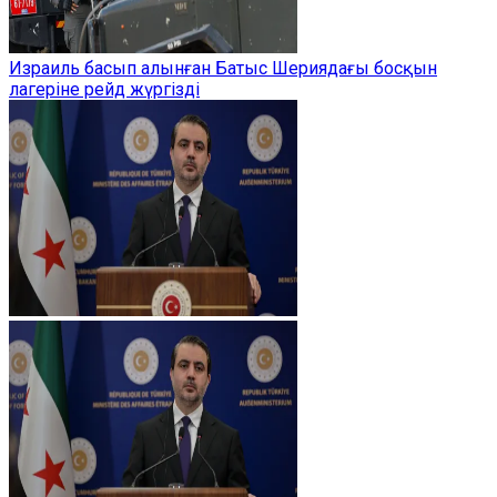
Израиль басып алынған Батыс Шериядағы босқын
лагеріне рейд жүргізді