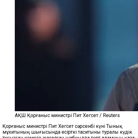
АҚШ Қорғаныс министрі Пит Хегсет / Reuters
Қорғаныс министрі Пит Хегсет сәрсенбі күні Тынық
мұхитының шығысында есірткі таситыны туралы күдік
туғызған кемеге жасалған шабуылда төрт адамның қаза