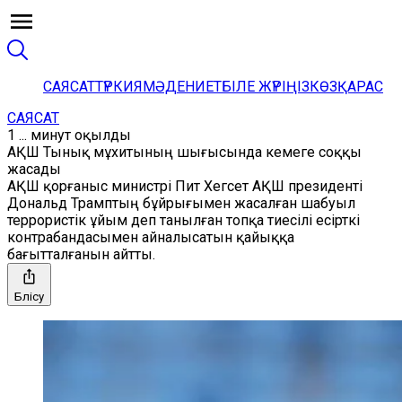
САЯСАТ
ТҮРКИЯ
МӘДЕНИЕТ
БІЛЕ ЖҮРІҢІЗ
КӨЗҚАРАС
САЯСАТ
1 ... минут оқылды
АҚШ Тынық мұхитының шығысында кемеге соққы
жасады
АҚШ қорғаныс министрі Пит Хегсет АҚШ президенті
Дональд Трамптың бұйрығымен жасалған шабуыл
террористік ұйым деп танылған топқа тиесілі есірткі
контрабандасымен айналысатын қайыққа
бағытталғанын айтты.
Бөлісу