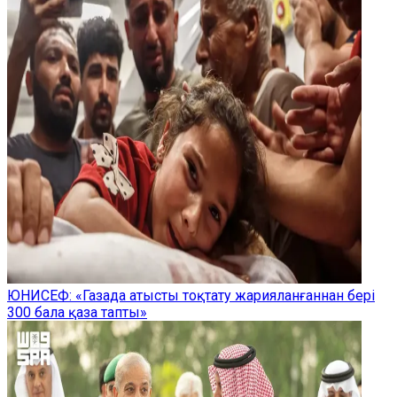
ЮНИСЕФ: «Газада атысты тоқтату жарияланғаннан бері
300 бала қаза тапты»