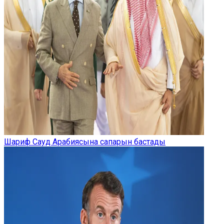
Шариф Сауд Арабиясына сапарын бастады