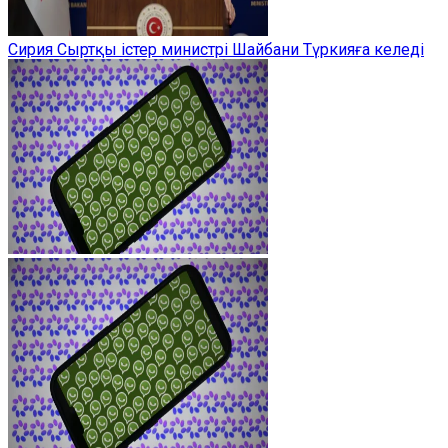
Сирия Сыртқы істер министрі Шайбани Түркияға келеді