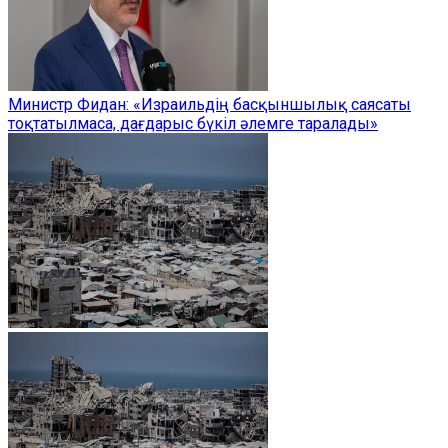
Министр Фидан: «Израильдің басқыншылық саясаты
тоқтатылмаса, дағдарыс бүкіл әлемге таралады»