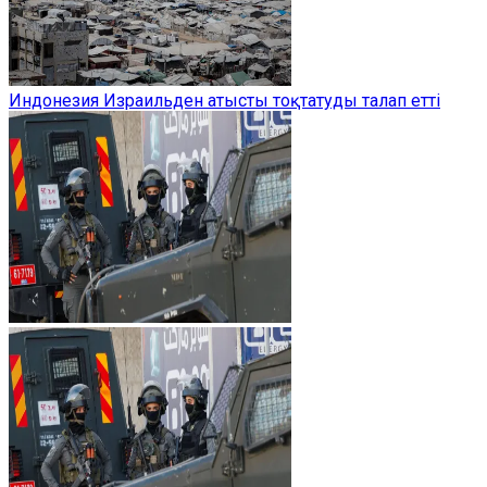
Индонезия Израильден атысты тоқтатуды талап етті