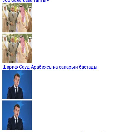
300 бала қаза тапты»
Шариф Сауд Арабиясына сапарын бастады