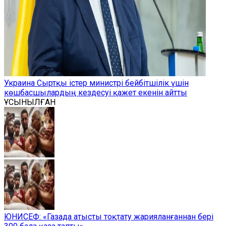
Украина Сыртқы істер министрі бейбітшілік үшін
көшбасшылардың кездесуі қажет екенін айтты
ҰСЫНЫЛҒАН
ЮНИСЕФ: «Газада атысты тоқтату жарияланғаннан бері