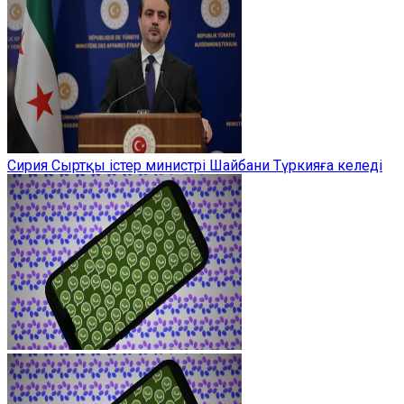
Сирия Сыртқы істер министрі Шайбани Түркияға келеді