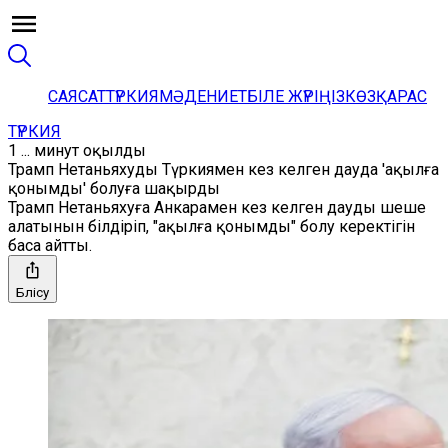
САЯСАТ
ТҮРКИЯ
МӘДЕНИЕТ
БІЛЕ ЖҮРІҢІЗ
КӨЗҚАРАС
ТҮРКИЯ
1 ... минут оқылды
Трамп Нетаньяхуды Түркиямен кез келген дауда 'ақылға
қонымды' болуға шақырды
Трамп Нетаньяхуға Анкарамен кез келген дауды шеше
алатынын білдіріп, "ақылға қонымды" болу керектігін
баса айтты.
Бөлісу