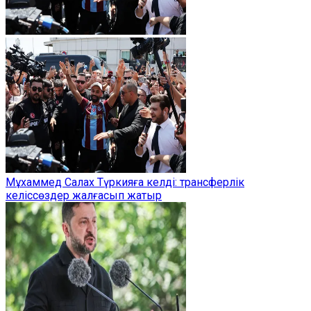
Мұхаммед Салах Түркияға келді: трансферлік
келіссөздер жалғасып жатыр