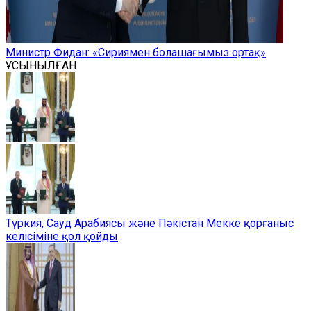
Министр Фидан: «Сириямен болашағымыз ортақ»
ҰСЫНЫЛҒАН
Түркия, Сауд Арабиясы және Пәкістан Мекке қорғаныс
келісіміне қол қойды