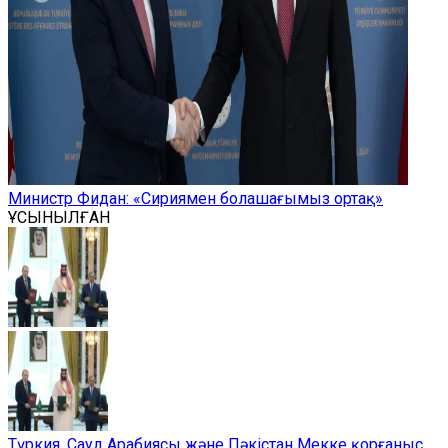
Министр Фидан: «Сириямен болашағымыз ортақ»
ҰСЫНЫЛҒАН
Түркия, Сауд Арабиясы және Пәкістан Мекке қорғаныс