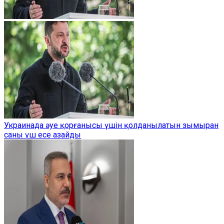
Украинада әуе қорғанысы үшін қолданылатын зымыран
саны үш есе азайды