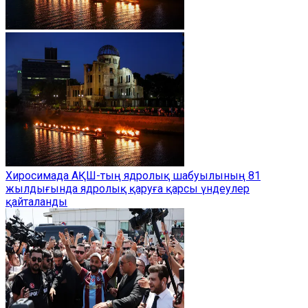
Хиросимада АҚШ-тың ядролық шабуылының 81
жылдығында ядролық қаруға қарсы үндеулер
қайталанды