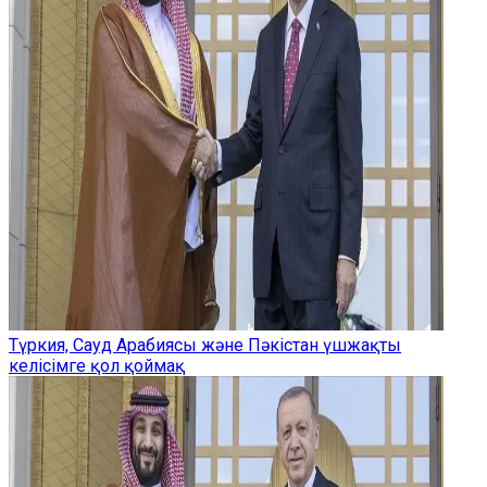
Түркия, Сауд Арабиясы және Пәкістан үшжақты
келісімге қол қоймақ