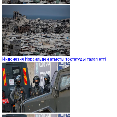
Индонезия Израильден атысты тоқтатуды талап етті