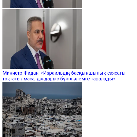
Министр Фидан: «Израильдің басқыншылық саясаты
тоқтатылмаса, дағдарыс бүкіл әлемге таралады»