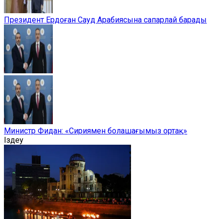
Президент Ердоған Сауд Арабиясына сапарлай барады
Министр Фидан: «Сириямен болашағымыз ортақ»
Іздеу