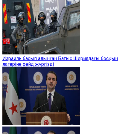
Израиль басып алынған Батыс Шериядағы босқын
лагеріне рейд жүргізді