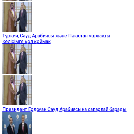
Түркия, Сауд Арабиясы және Пәкістан үшжақты
келісімге қол қоймақ
Президент Ердоған Сауд Арабиясына сапарлай барады