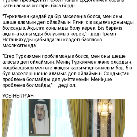
қатынасына жоғары баға берді.
"Түркиямен қандай да бір мәселеңіз болса, мен оны
шеше аламын деп ойлаймын. Яғни сіз ақылға қонымды
болсаңыз. Ақылға қонымды болу керек. Біз бәріміз
ақылға қонымды болуымыз керек," - деді Трамп
Нетаньяхуды қабылдаған кездегі баспасөз
мәслихатында.
"Егер Түркиямен проблемаңыз болса, мен оны шеше
аласыз деп ойлаймын. Менің Түркиямен және олардың
көшбасшысымен өте жақсы қарым-қатынасым бар, біз
бұл мәселені шеше аламыз деп ойлаймын. Сондықтан
проблема болмайды деп үміттенемін. Меніңше
проблема болмайды," – деді ол.
ҰСЫНЫЛҒАН