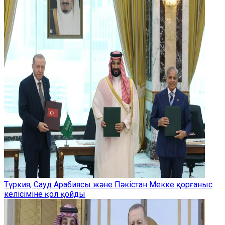
Түркия, Сауд Арабиясы және Пәкістан Мекке қорғаныс
келісіміне қол қойды