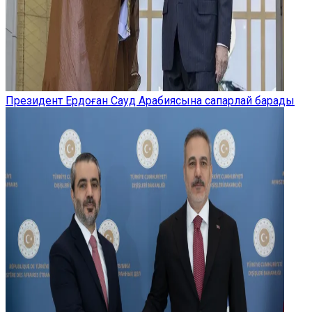
Президент Ердоған Сауд Арабиясына сапарлай барады