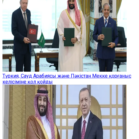
Түркия, Сауд Арабиясы және Пәкістан Мекке қорғаныс
келісіміне қол қойды