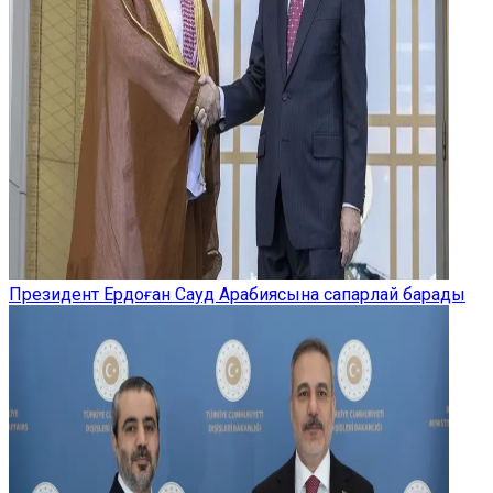
Президент Ердоған Сауд Арабиясына сапарлай барады