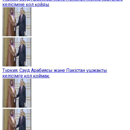
келісіміне қол қойды
Түркия, Сауд Арабиясы және Пәкістан үшжақты
келісімге қол қоймақ