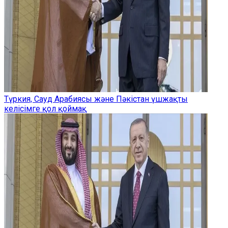
Түркия, Сауд Арабиясы және Пәкістан үшжақты
келісімге қол қоймақ