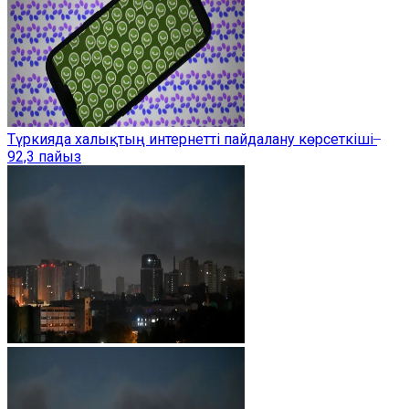
Түркияда халықтың интернетті пайдалану көрсеткіші ̶
92,3 пайыз