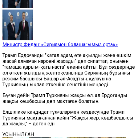
Министр Фидан: «Сириямен болашағымыз ортақ»
Трамп Ердоғанды "қатал адам, өте ақылды және ешкім
жасай алмаған нәрсені жасады" деп сипаттап, онымен
"тамаша қарым-қатынаста" екенін айтты. Бұл сөздерінде
ол өткен жылдың желтоқсанында Сирияның бұрынғы
режим басшысы Башар әл-Асадтың құлауына
Түркияның ықпал еткеніне сенетінін меңзеді.
Бұған дейін Трамп Түркияны жақсы ел, ал Ердоғанды
жақсы көшбасшы деп мақтаған болатын.
Елшілікке кандидат тұлғалармен кездесуінде Трамп
Түркияны мақтағаннан кейін "Жақсы жер, көшбасшысы
да жақсы," – деген еді.
ҰСЫНЫЛҒАН