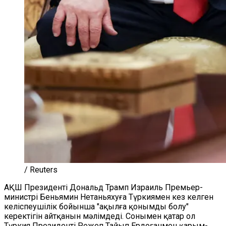
/ Reuters
АҚШ Президенті Дональд Трамп Израиль Премьер-
министрі Беньямин Нетаньяхуға Түркиямен кез келген
келіспеушілік бойынша "ақылға қонымды болу"
керектігін айтқанын мәлімдеді. Сонымен қатар ол
Түркия Президенті Режеп Тайып Ердоғанмен қарым-