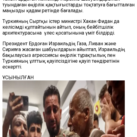
туындаған өңірлік қақтығыстарды тоқтатуға бағытталған
маңызды қадам ретінде бағалады.
Түркияның Сыртқы істер министрі Хакан Фидан да
келісімді құптайтынын айтып, оның бейбітшілік
архитектурасына үлес қосатынына үміт білдірді.
Президент Ердоған Израильдің Газа, Ливан және
Сирияға жасаған шабуылдарын айыптап, Израильдің
бақылаусыз агрессиясы өңірлік тұрақтылық пен
Түркияның ұлттық қауіпсіздігіне қауіп төндіретінін
ескертті.
ҰСЫНЫЛҒАН