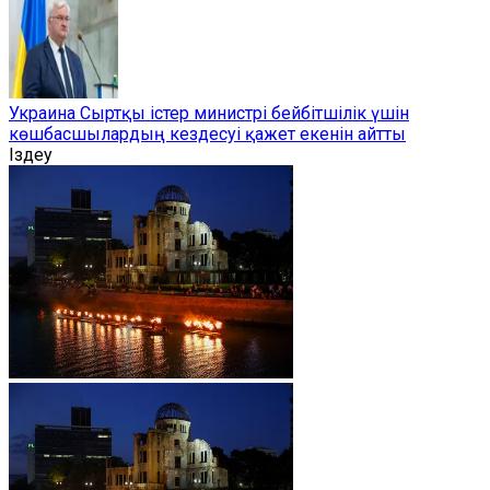
Украина Сыртқы істер министрі бейбітшілік үшін
көшбасшылардың кездесуі қажет екенін айтты
Іздеу