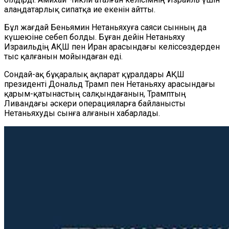
алаңдатарлық сипатқа ие екенін айтты.
Бұл жағдай Беньямин Нетаньяхуға саяси сынның да
күшеюіне себеп болды. Бұған дейін Нетаньяху
Израильдің АҚШ пен Иран арасындағы келіссөздерден
тыс қалғанын мойындаған еді.
Сондай-ақ бұқаралық ақпарат құралдары АҚШ
президенті Дональд Трамп пен Нетаньяху арасындағы
қарым-қатынастың салқындағанын, Трамптың
Ливандағы әскери операцияларға байланысты
Нетаньяхуды сынға алғанын хабарлады.