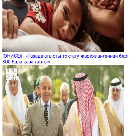
ЮНИСЕФ: «Газада атысты тоқтату жарияланғаннан бері
300 бала қаза тапты»