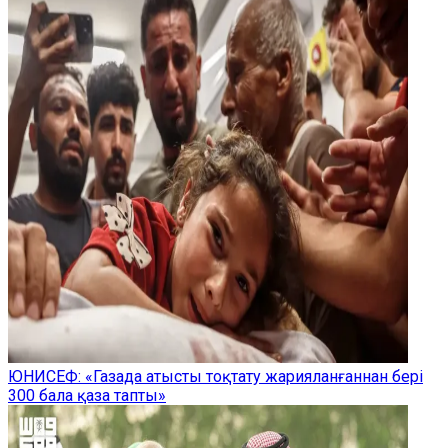
ЮНИСЕФ: «Газада атысты тоқтату жарияланғаннан бері
300 бала қаза тапты»