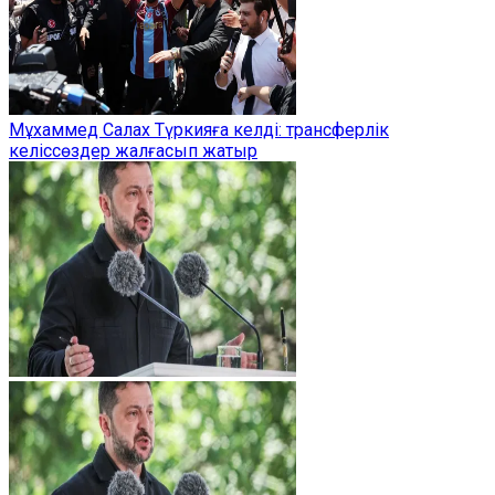
Мұхаммед Салах Түркияға келді: трансферлік
келіссөздер жалғасып жатыр