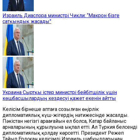
Израиль Диаспора министрі Чикли: “Макрон бізге
сатқындық жасады”
Украина Сыртқы істер министрі бейбітшілік үшін
көшбасшылардың кездесуі қажет екенін айтты
Келісім бірнеше аптаға созылған өңірлік
дипломатиялық күш-жігердің нәтижесінде жасалды.
Пәкістан негізгі араағайын ел болса, Катар байланыс
арналарының құрылуына ықпал етті. Ал Түркия белсенді
дипломатиялық қолдау көрсетті. Президент Режеп
Тайып Ердоған келісімді Израиль шабуылдарынан