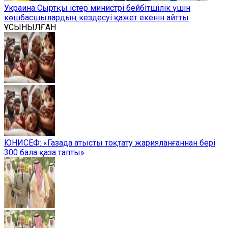
Украина Сыртқы істер министрі бейбітшілік үшін
көшбасшылардың кездесуі қажет екенін айтты
ҰСЫНЫЛҒАН
ЮНИСЕФ: «Газада атысты тоқтату жарияланғаннан бері
300 бала қаза тапты»