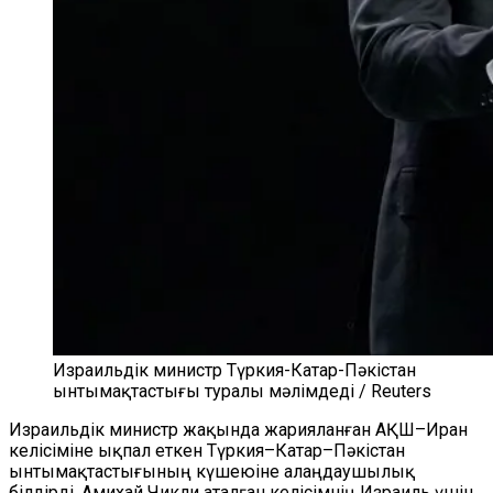
Израильдік министр Түркия-Катар-Пәкістан
ынтымақтастығы туралы мәлімдеді / Reuters
Израильдік министр жақында жарияланған АҚШ–Иран
келісіміне ықпал еткен Түркия–Катар–Пәкістан
ынтымақтастығының күшеюіне алаңдаушылық
білдірді. Амихай Чикли аталған келісімнің Израиль үшін