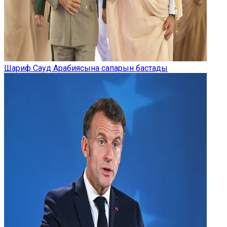
Шариф Сауд Арабиясына сапарын бастады