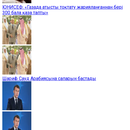
ЮНИСЕФ: «Газада атысты тоқтату жарияланғаннан бері
300 бала қаза тапты»
Шариф Сауд Арабиясына сапарын бастады