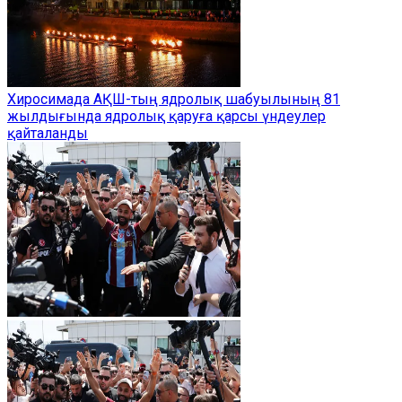
Хиросимада АҚШ-тың ядролық шабуылының 81
жылдығында ядролық қаруға қарсы үндеулер
қайталанды