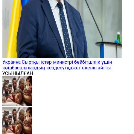
Украина Сыртқы істер министрі бейбітшілік үшін
көшбасшылардың кездесуі қажет екенін айтты
ҰСЫНЫЛҒАН