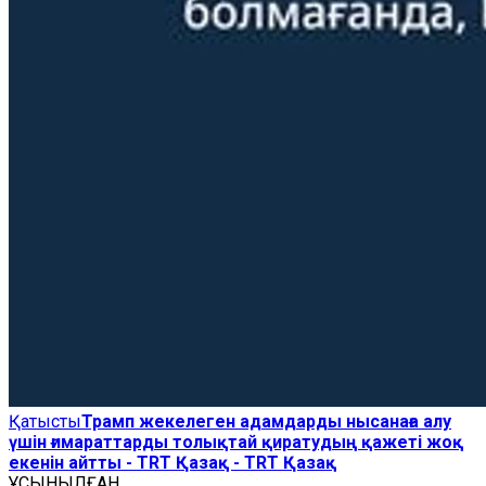
Қатысты
Трамп жекелеген адамдарды нысанаға алу
үшін ғимараттарды толықтай қиратудың қажеті жоқ
екенін айтты - TRT Қазақ - TRT Қазақ
ҰСЫНЫЛҒАН