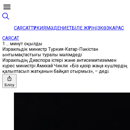
САЯСАТ
ТҮРКИЯ
МӘДЕНИЕТ
БІЛЕ ЖҮРІҢІЗ
КӨЗҚАРАС
САЯСАТ
1 ... минут оқылды
Израильдік министр Түркия-Катар-Пәкістан
ынтымақтастығы туралы мәлімдеді
Израильдің Диаспора істері және антисемитизммен
күрес министрі Амихай Чикли: «Біз қазір жаңа күштердің
қалыптасып жатқанын байқап отырмыз», – деді.
Бөлісу