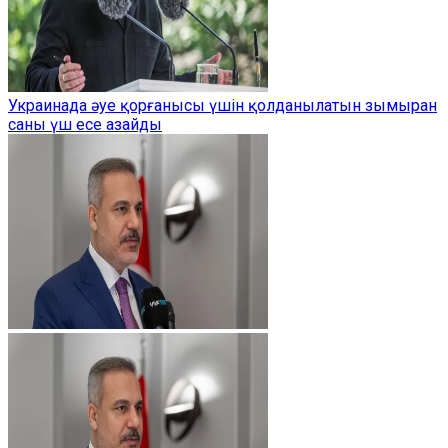
Украинада әуе қорғанысы үшін қолданылатын зымыран
саны үш есе азайды