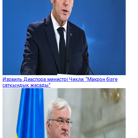
Израиль Диаспора министрі Чикли: “Макрон бізге
сатқындық жасады”