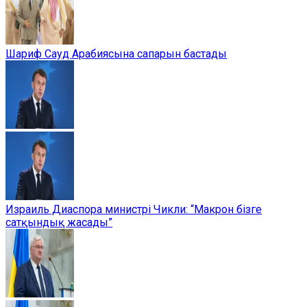
Шариф Сауд Арабиясына сапарын бастады
Израиль Диаспора министрі Чикли: “Макрон бізге
сатқындық жасады”