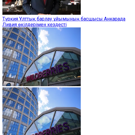
Түркия Ұлттық барлау ұйымының басшысы Анкарада
Ливия өкілдерімен кездесті