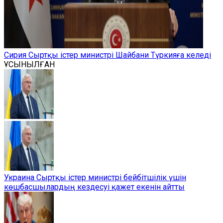
Сирия Сыртқы істер министрі Шайбани Түркияға келеді
ҰСЫНЫЛҒАН
Украина Сыртқы істер министрі бейбітшілік үшін
көшбасшылардың кездесуі қажет екенін айтты