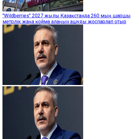
"Wildberries" 2027 жылы Қазақстанда 260 мың шаршы
метрлік жаңа қойма алаңын ашуды жоспарлап отыр