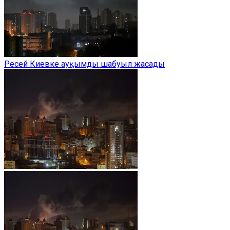
Ресей Киевке ауқымды шабуыл жасады