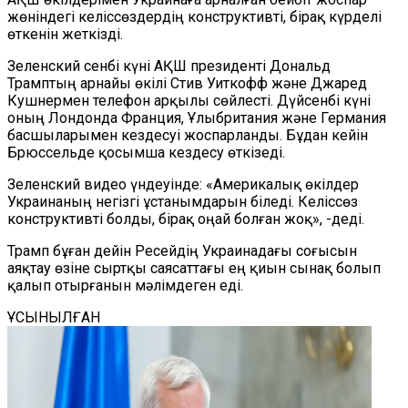
жөніндегі келіссөздердің конструктивті, бірақ күрделі
өткенін жеткізді.
Зеленский сенбі күні АҚШ президенті Дональд
Трамптың арнайы өкілі Стив Уиткофф және Джаред
Кушнермен телефон арқылы сөйлесті. Дүйсенбі күні
оның Лондонда Франция, Ұлыбритания және Германия
басшыларымен кездесуі жоспарланды. Бұдан кейін
Брюссельде қосымша кездесу өткізеді.
Зеленский видео үндеуінде: «Америкалық өкілдер
Украинаның негізгі ұстанымдарын біледі. Келіссөз
конструктивті болды, бірақ оңай болған жоқ», -деді.
Трамп бұған дейін Ресейдің Украинадағы соғысын
аяқтау өзіне сыртқы саясаттағы ең қиын сынақ болып
қалып отырғанын мәлімдеген еді.
ҰСЫНЫЛҒАН