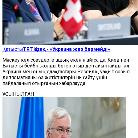
Қатысты
TRT Қазақ - «Украина жер бермейді»
Мәскеу келіссөздерге ашық екенін айтса да, Киев пен
Батысты бейбіт жолды бөгеп отыр деп айыптайды, ал
Украина мен оның одақтастары Ресейдің уақыт созып,
дипломатияны өз жетістіктерін нығайту үшін
пайдаланып отырғанын хабарлауда.
ҰСЫНЫЛҒАН