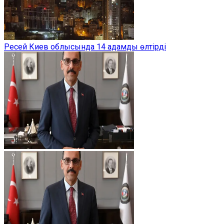
Ресей Киев облысында 14 адамды өлтірді