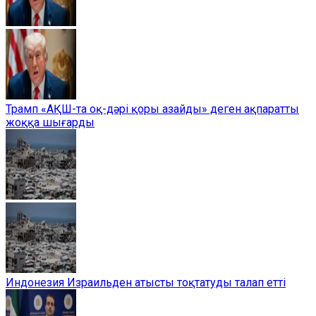
Трамп «АҚШ-та оқ-дәрі қоры азайды» деген ақпаратты
жоққа шығарды
Индонезия Израильден атысты тоқтатуды талап етті