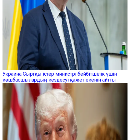
Украина Сыртқы істер министрі бейбітшілік үшін
көшбасшылардың кездесуі қажет екенін айтты