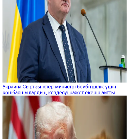
Украина Сыртқы істер министрі бейбітшілік үшін
көшбасшылардың кездесуі қажет екенін айтты