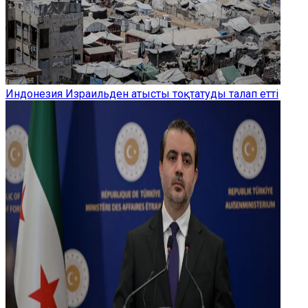
Индонезия Израильден атысты тоқтатуды талап етті