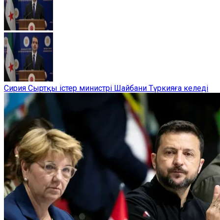
Сирия Сыртқы істер министрі Шайбани Түркияға келеді