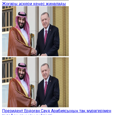
Жоғары әскери кеңес жиналады
Президент Ердоған Сауд Арабиясының тақ мұрагерімен