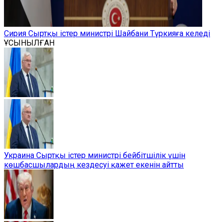
Сирия Сыртқы істер министрі Шайбани Түркияға келеді
ҰСЫНЫЛҒАН
Украина Сыртқы істер министрі бейбітшілік үшін
көшбасшылардың кездесуі қажет екенін айтты