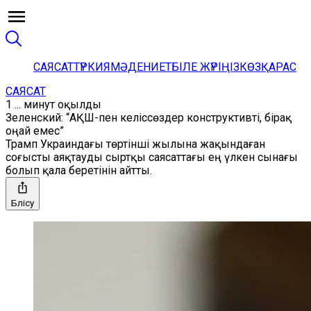
САЯСАТ
ТҮРКИЯ
МӘДЕНИЕТ
БІЛЕ ЖҮРІҢІЗ
КӨЗҚАРАС
САЯСАТ
1 ... минут оқылды
Зеленский: “АҚШ-пен келіссөздер конструктивті, бірақ
оңай емес”
Трамп Украиндағы төртінші жылына жақындаған
соғысты аяқтауды сыртқы саясаттағы ең үлкен сынағы
болып қала беретінін айтты.
Бөлісу