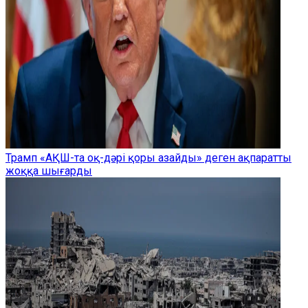
Трамп «АҚШ-та оқ-дәрі қоры азайды» деген ақпаратты
жоққа шығарды