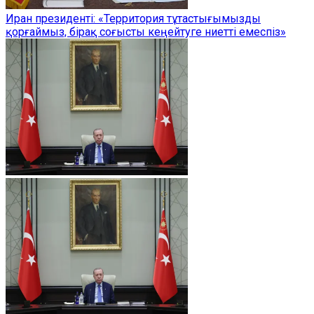
Иран президенті: «Территория тұтастығымызды
қорғаймыз, бірақ соғысты кеңейтуге ниетті емеспіз»