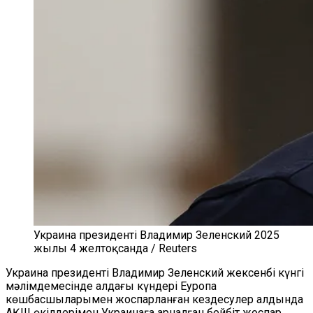
Украина президенті Владимир Зеленский 2025
жылы 4 желтоқсанда / Reuters
Украина президенті Владимир Зеленский жексенбі күнгі
мәлімдемесінде алдағы күндері Еуропа
көшбасшыларымен жоспарланған кездесулер алдында
АҚШ өкілдерімен Украинаға арналған бейбіт жоспар