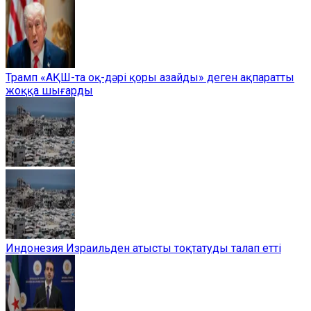
Трамп «АҚШ-та оқ-дәрі қоры азайды» деген ақпаратты
жоққа шығарды
Индонезия Израильден атысты тоқтатуды талап етті