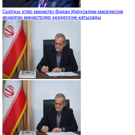
Сыртқы істер министрі Фидан Иерусалим мәселесіне
арналған министрлер кездесуіне қатысады