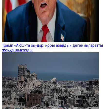
Трамп «АҚШ-та оқ-дәрі қоры азайды» деген ақпаратты
жоққа шығарды