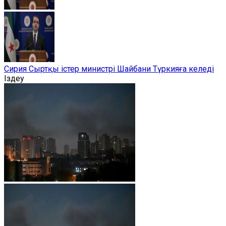
Сирия Сыртқы істер министрі Шайбани Түркияға келеді
Іздеу