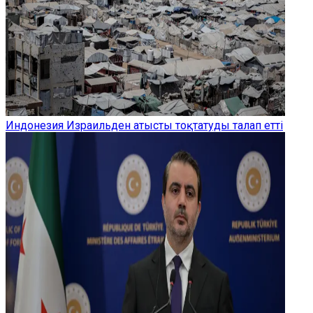
Индонезия Израильден атысты тоқтатуды талап етті