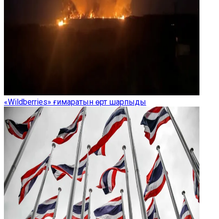
«Wildberries» ғимаратын өрт шарпыды