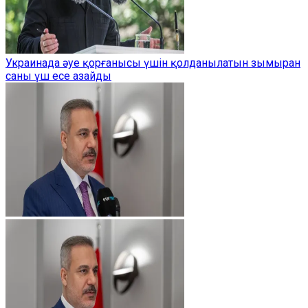
Украинада әуе қорғанысы үшін қолданылатын зымыран
саны үш есе азайды