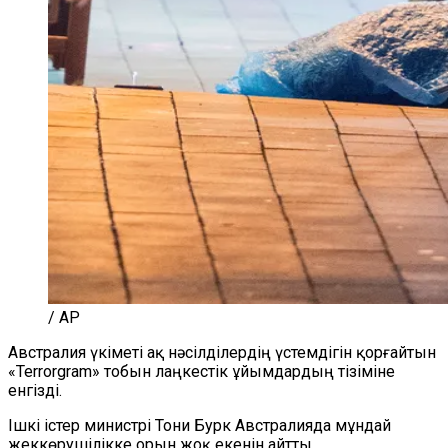
/ AP
Австралия үкіметі ақ нәсілділердің үстемдігін қорғайтын
«Terrorgram» тобын лаңкестік ұйымдардың тізіміне
енгізді.
Ішкі істер министрі Тони Бурк Австралияда мұндай
жеккөрушілікке орын жоқ екенін айтты.