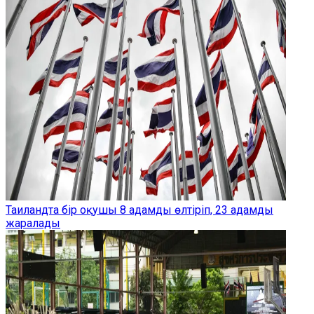
Таиландта бір оқушы 8 адамды өлтіріп, 23 адамды
жаралады