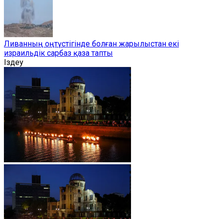
Ливанның оңтүстігінде болған жарылыстан екі
израильдік сарбаз қаза тапты
Іздеу