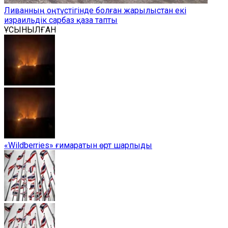
Ливанның оңтүстігінде болған жарылыстан екі
израильдік сарбаз қаза тапты
ҰСЫНЫЛҒАН
«Wildberries» ғимаратын өрт шарпыды