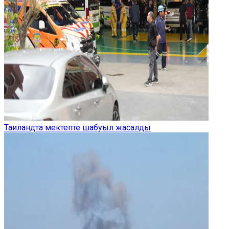
Таиландта мектепте шабуыл жасалды