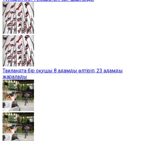
Таиландта бір оқушы 8 адамды өлтіріп, 23 адамды
жаралады