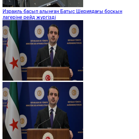
Израиль басып алынған Батыс Шериядағы босқын
лагеріне рейд жүргізді