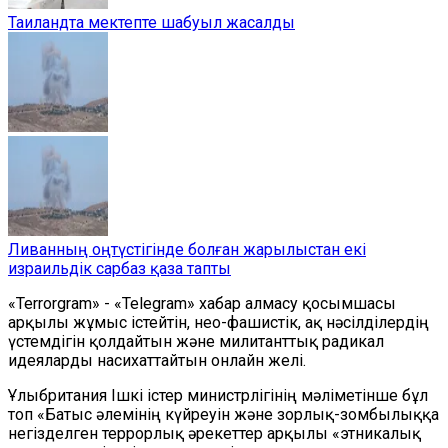
Таиландта мектепте шабуыл жасалды
Ливанның оңтүстігінде болған жарылыстан екі
израильдік сарбаз қаза тапты
«Terrorgram» - «Telegram» хабар алмасу қосымшасы
арқылы жұмыс істейтін, нео-фашистік, ақ нәсілділердің
үстемдігін қолдайтын және милитанттық радикал
идеяларды насихаттайтын онлайн желі.
Ұлыбритания Ішкі істер министрлігінің мәліметінше бұл
топ «Батыс әлемінің күйреуін және зорлық-зомбылыққа
негізделген террорлық әрекеттер арқылы «этникалық