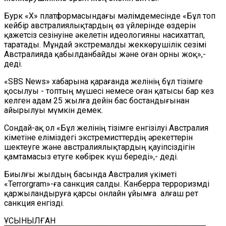
Бурк «X» платформасындағы мәлімдемесінде «Бұл топ
кейбір австралиялықтардың өз үйлерінде өздерін
қажетсіз сезінуіне әкелетін идеологияны насихаттап,
таратады. Мұндай экстремалды жеккөрушілік сезімі
Австралияда қабылданбайды және оған орны жоқ»,-
деді.
«SBS News» хабарына қарағанда желінің бұл тізімге
қосылуы - топтың мүшесі немесе оған қатысы бар кез
келген адам 25 жылға дейін бас бостандығынан
айырылуы мүмкін демек.
Сондай-ақ ол «Бұл желінің тізімге енгізілуі Австралия
Үкіметіне еліміздегі экстремисттердің әрекеттерін
шектеуге және австралиялықтардың қауіпсіздігін
қамтамасыз етуге көбірек күш береді»,- деді.
Биылғы жылдың басында Австралия үкіметі
«Terrorgram»-ға санкция салды. Канберра терроризмді
қаржыландыруға қарсы онлайн ұйымға алғаш рет
санкция енгізді.
ҰСЫНЫЛҒАН