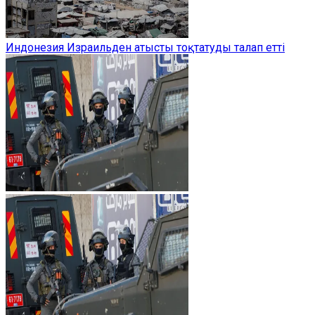
Индонезия Израильден атысты тоқтатуды талап етті