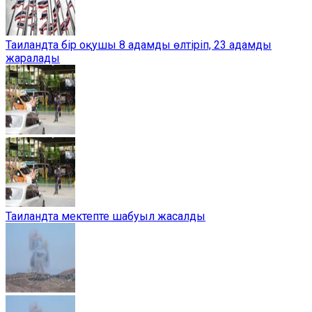
Таиландта бір оқушы 8 адамды өлтіріп, 23 адамды
жаралады
Таиландта мектепте шабуыл жасалды