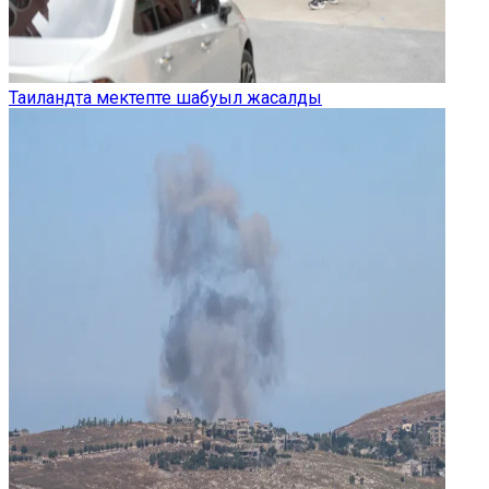
Таиландта мектепте шабуыл жасалды