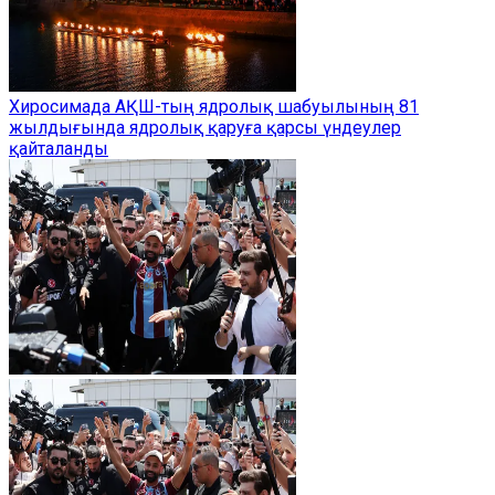
Хиросимада АҚШ-тың ядролық шабуылының 81
жылдығында ядролық қаруға қарсы үндеулер
қайталанды