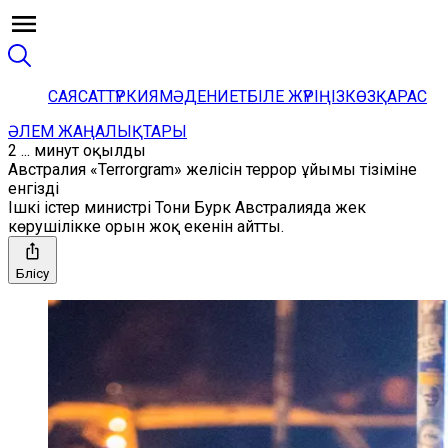
САЯСАТ
ТҮРКИЯ
МӘДЕНИЕТ
БІЛЕ ЖҮРІҢІЗ
КӨЗҚАРАС
ӘЛЕМ ЖАҢАЛЫҚТАРЫ
2 ... минут оқылды
Австралия «Terrorgram» желісін террор ұйымы тізіміне
енгізді
Ішкі істер министрі Тони Бурк Австралияда жек
көрушілікке орын жоқ екенін айтты.
Бөлісу