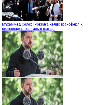
Мұхаммед Салах Түркияға келді: трансферлік
келіссөздер жалғасып жатыр