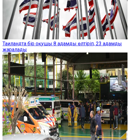
Таиландта бір оқушы 8 адамды өлтіріп, 23 адамды
жаралады