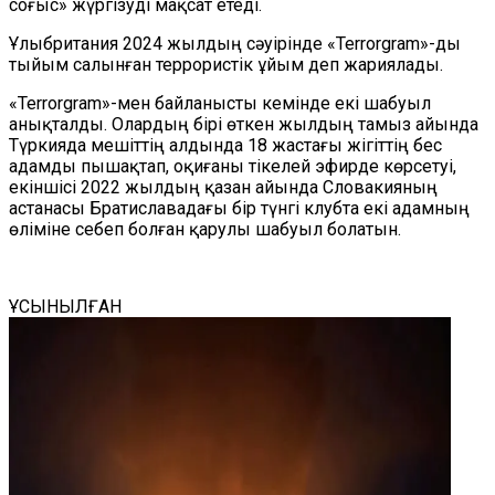
соғыс» жүргізуді мақсат етеді.
Ұлыбритания 2024 жылдың сәуірінде «Terrorgram»-ды
тыйым салынған террористік ұйым деп жариялады.
«Terrorgram»-мен байланысты кемінде екі шабуыл
анықталды. Олардың бірі өткен жылдың тамыз айында
Түркияда мешіттің алдында 18 жастағы жігіттің бес
адамды пышақтап, оқиғаны тікелей эфирде көрсетуі,
екіншісі 2022 жылдың қазан айында Словакияның
астанасы Братиславадағы бір түнгі клубта екі адамның
өліміне себеп болған қарулы шабуыл болатын.
ҰСЫНЫЛҒАН