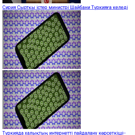
Сирия Сыртқы істер министрі Шайбани Түркияға келеді
Түркияда халықтың интернетті пайдалану көрсеткіші ̶