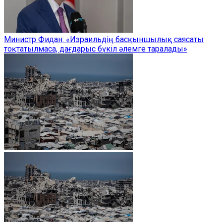
Министр Фидан: «Израильдің басқыншылық саясаты
тоқтатылмаса, дағдарыс бүкіл әлемге таралады»