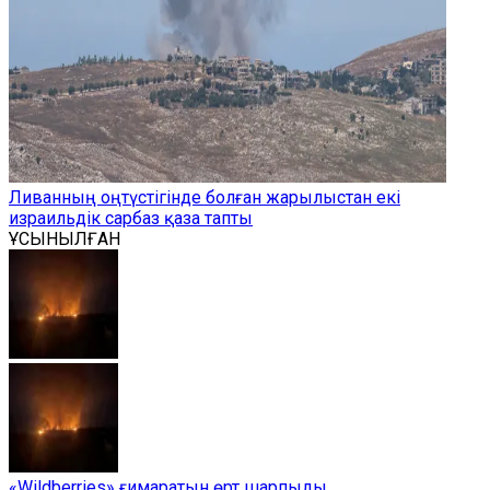
Ливанның оңтүстігінде болған жарылыстан екі
израильдік сарбаз қаза тапты
ҰСЫНЫЛҒАН
«Wildberries» ғимаратын өрт шарпыды