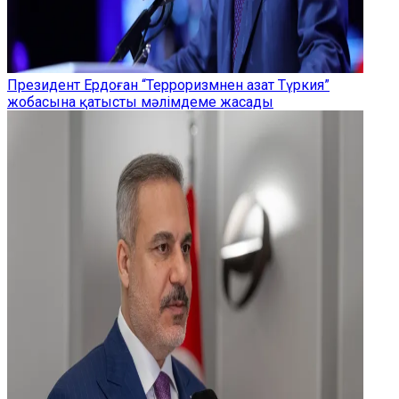
Президент Ердоған “Терроризмнен азат Түркия”
жобасына қатысты мәлімдеме жасады