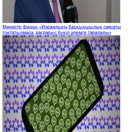
Министр Фидан: «Израильдің басқыншылық саясаты
тоқтатылмаса, дағдарыс бүкіл әлемге таралады»