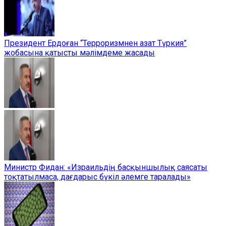
Президент Ердоған “Терроризмнен азат Түркия”
жобасына қатысты мәлімдеме жасады
Министр Фидан: «Израильдің басқыншылық саясаты
тоқтатылмаса, дағдарыс бүкіл әлемге таралады»