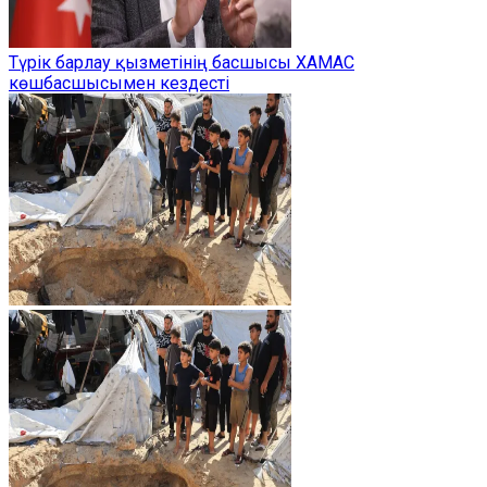
Түрік барлау қызметінің басшысы ХАМАС
көшбасшысымен кездесті