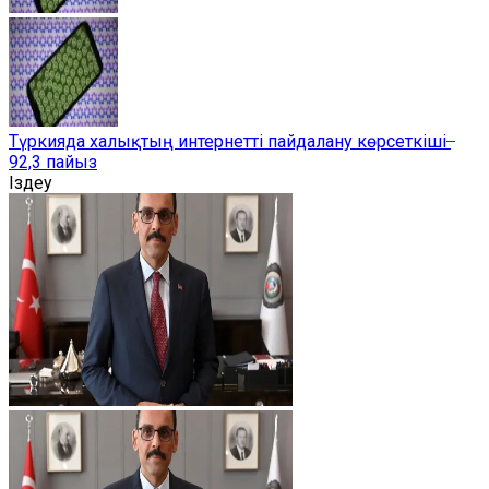
Түркияда халықтың интернетті пайдалану көрсеткіші ̶
92,3 пайыз
Іздеу