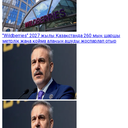
"Wildberries" 2027 жылы Қазақстанда 260 мың шаршы
метрлік жаңа қойма алаңын ашуды жоспарлап отыр