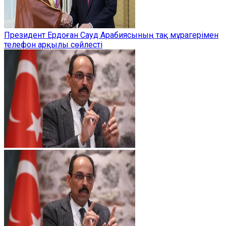
Президент Ердоған Сауд Арабиясының тақ мұрагерімен
телефон арқылы сөйлесті