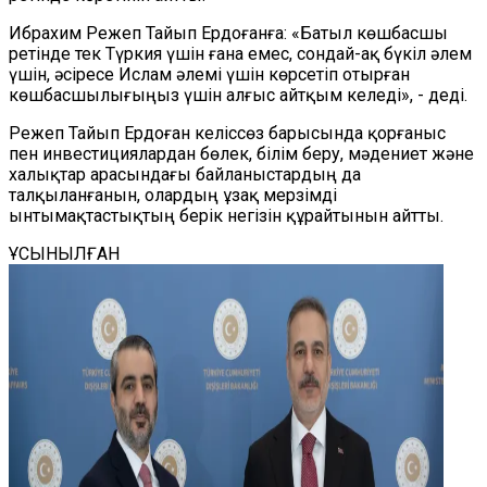
Ибрахим Режеп Тайып Ердоғанға: «Батыл көшбасшы
ретінде тек Түркия үшін ғана емес, сондай-ақ бүкіл әлем
үшін, әсіресе Ислам әлемі үшін көрсетіп отырған
көшбасшылығыңыз үшін алғыс айтқым келеді», - деді.
Режеп Тайып Ердоған келіссөз барысында қорғаныс
пен инвестициялардан бөлек, білім беру, мәдениет және
халықтар арасындағы байланыстардың да
талқыланғанын, олардың ұзақ мерзімді
ынтымақтастықтың берік негізін құрайтынын айтты.
ҰСЫНЫЛҒАН