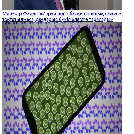
Министр Фидан: «Израильдің басқыншылық саясаты
тоқтатылмаса, дағдарыс бүкіл әлемге таралады»