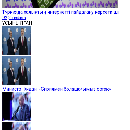
Түркияда халықтың интернетті пайдалану көрсеткіші ̶
92,3 пайыз
ҰСЫНЫЛҒАН
Министр Фидан: «Сириямен болашағымыз ортақ»