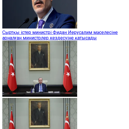
Сыртқы істер министрі Фидан Иерусалим мәселесіне
арналған министрлер кездесуіне қатысады