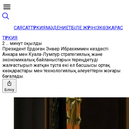
САЯСАТ
ТҮРКИЯ
МӘДЕНИЕТ
БІЛЕ ЖҮРІҢІЗ
КӨЗҚАРАС
ТҮРКИЯ
2 ... минут оқылды
Президент Ердоған Энвер Ибрахиммен кездесті
Анкара мен Куала-Лумпур стратегиялық және
экономикалық байланыстарын тереңдетуді
жалғастырып жатқан тұста екі ел басшысы ортақ
көзқарастары мен технологиялық әлеуеттерін жоғары
бағалады.
Бөлісу