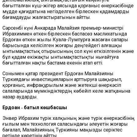
бағытталған күш-жігер аясында қорғаныс өнеркәсібінде
мүдде қағидатына негізделген бірлескен қадамдарды
бағамдауды жалғастыратынын айтты.
Сәрсенбі күні Анкарада Малайзия премьер-министрі
Ибрахиммен өткен бірлескен баспасөз мәслихатында
Ердоған өткен жылы Куала-Лумпурға жасаған сапары
барысында келісілген жоғары деңгейдегі алғашқы
ынтымақтастық отырысының сол күні өткізілгенін және
бұл қадам екіжақты ынтымақтастықты нығайтуға
бағытталған нақты бастама екенін атап өтті.
Сонымен қатар президент Ердоған Малайзияны
Түркиядағы инвестицияларын арттыруға шақырып,
қорғаныс, инфрақұрылым және жетекші өнеркәсіп
салаларында мүмкіндіктердің көбейіп келе жатқанына
назар аударды.
Ердоған ˗ батыл көшбасшы
Энвер Ибрахим түрік халқының және түрік өнеркәсібінің
ғылым мен технология саласындағы әлеуетін жоғары
бағалап, Малайзияның Түркияны маңызды серіктес
ретінде көретінін айтты.