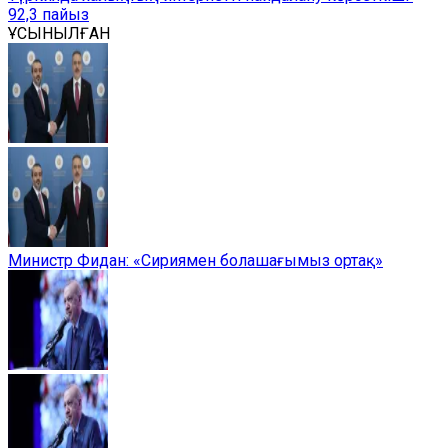
92,3 пайыз
ҰСЫНЫЛҒАН
Министр Фидан: «Сириямен болашағымыз ортақ»