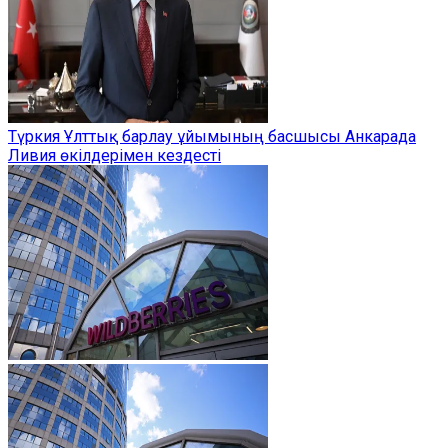
Түркия Ұлттық барлау ұйымының басшысы Анкарада
Ливия өкілдерімен кездесті