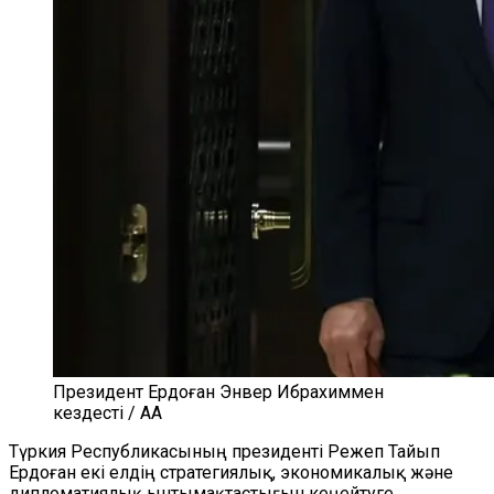
Президент Ердоған Энвер Ибрахиммен
кездесті / AA
Түркия Республикасының президенті Режеп Тайып
Ердоған екі елдің стратегиялық, экономикалық және
дипломатиялық ынтымақтастығын кеңейтуге