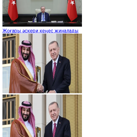
Жоғары әскери кеңес жиналады