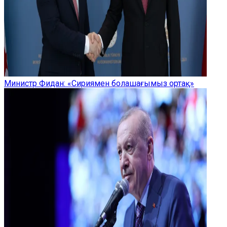
Министр Фидан: «Сириямен болашағымыз ортақ»