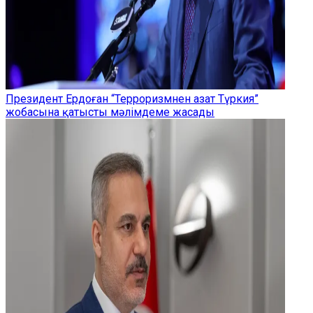
Президент Ердоған “Терроризмнен азат Түркия”
жобасына қатысты мәлімдеме жасады