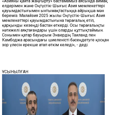
«Азияны қайта жаңғырту» бастамамыз аясында аймақ
елдерімен және Оңтүстік-Шығыс Азия мемлекеттері
қауымдастығымен ынтымақтастыққа айрықша мән
береміз. Малайзия 2025 жылы Оңтүстік-Шығыс Азия
мемлекеттері қауымдастығына төрағалық етіп,
қарқынды кезеңді бастан өткерді. Осы төрағалықты
нәтижелі аяқтағандары үшін оларды құттықтаймын.
Сонымен қатар бауырым Энвердің Таиланд пен
Камбоджа арасындағы шиеленісті бәсеңдетуге қосқан
зор үлесін ерекше атап өткім келеді», - деді.
ҰСЫНЫЛҒАН