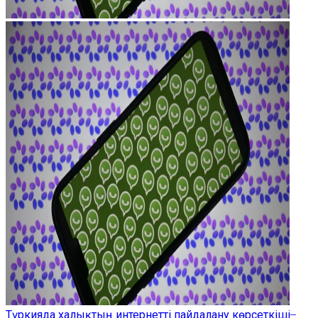
Түркияда халықтың интернетті пайдалану көрсеткіші ̶