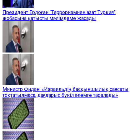
Президент Ердоған “Терроризмнен азат Түркия”
жобасына қатысты мәлімдеме жасады
Министр Фидан: «Израильдің басқыншылық саясаты
тоқтатылмаса, дағдарыс бүкіл әлемге таралады»