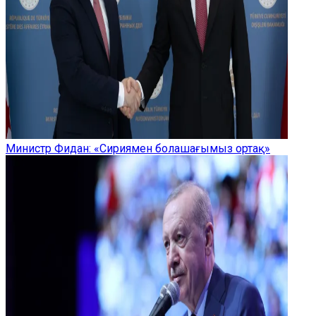
Министр Фидан: «Сириямен болашағымыз ортақ»