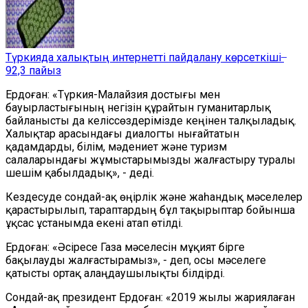
Түркияда халықтың интернетті пайдалану көрсеткіші ̶
92,3 пайыз
Ердоған: «Түркия-Малайзия достығы мен
бауырластығының негізін құрайтын гуманитарлық
байланысты да келіссөздерімізде кеңінен талқыладық.
Халықтар арасындағы диалогты нығайтатын
қадамдарды, білім, мәдениет және туризм
салаларындағы жұмыстарымызды жалғастыру туралы
шешім қабылдадық», - деді.
Кездесуде сондай-ақ өңірлік және жаһандық мәселелер
қарастырылып, тараптардың бұл тақырыптар бойынша
ұқсас ұстанымда екені атап өтілді.
Ердоған: «Әсіресе Газа мәселесін мұқият бірге
бақылауды жалғастырамыз», - деп, осы мәселеге
қатысты ортақ алаңдаушылықты білдірді.
Сондай-ақ президент Ердоған: «2019 жылы жариялаған