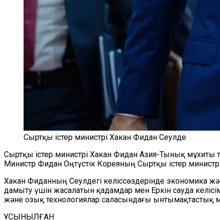
Сыртқы істер министрі Хакан Фидан Сеулде
Сыртқы істер министрі Хакан Фидан Азия-Тынық мұхиты 
Министр Фидан Оңтүстік Кореяның Сыртқы істер министрі
Хакан Фиданның Сеулдегі келіссөздерінде экономика ж
дамыту үшін жасалатын қадамдар мен Еркін сауда келісі
және озық технологиялар саласындағы ынтымақтастық мү
ҰСЫНЫЛҒАН