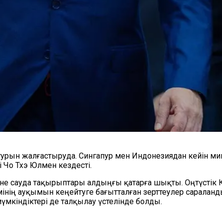
турын жалғастыруда. Сингапур мен Индонезиядан кейін м
 Чо Тхэ Юлмен кездесті.
әне сауда тақырыптары алдыңғы қатарға шықты. Оңтүстік
мінің ауқымын кеңейтуге бағытталған зерттеулер сараланд
мкіндіктері де талқылау үстелінде болды.