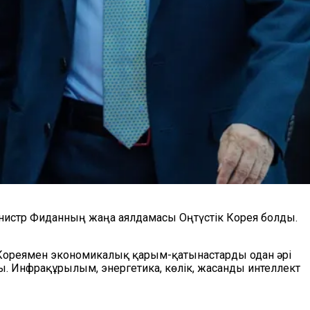
инистр Фиданның жаңа аялдамасы Оңтүстік Корея болды.
 Кореямен экономикалық қарым-қатынастарды одан әрі
ы. Инфрақұрылым, энергетика, көлік, жасанды интеллект