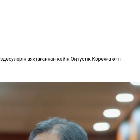
сулерін аяқтағаннан кейін Оңтүстік Кореяға өтті.