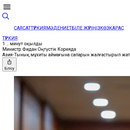
САЯСАТ
ТҮРКИЯ
МӘДЕНИЕТ
БІЛЕ ЖҮРІҢІЗ
КӨЗҚАРАС
ТҮРКИЯ
1 ... минут оқылды
Министр Фидан Оңтүстік Кореяда
Азия-Тынық мұхиты аймағына сапарын жалғастырып жатқан
Бөлісу