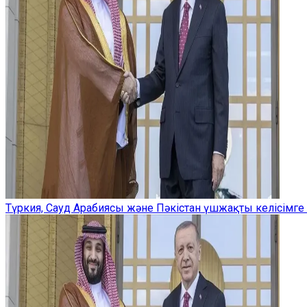
Түркия, Сауд Арабиясы және Пәкістан үшжақты келісімге