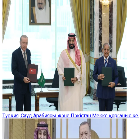
Түркия, Сауд Арабиясы және Пәкістан Мекке қорғаныс ке