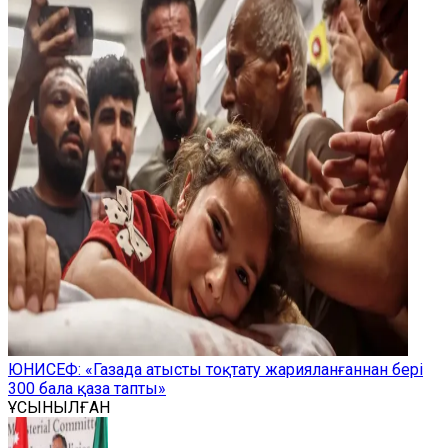
ЮНИСЕФ: «Газада атысты тоқтату жарияланғаннан бері
300 бала қаза тапты»
ҰСЫНЫЛҒАН