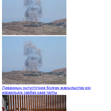
Ливанның оңтүстігінде болған жарылыстан екі
израильдік сарбаз қаза тапты