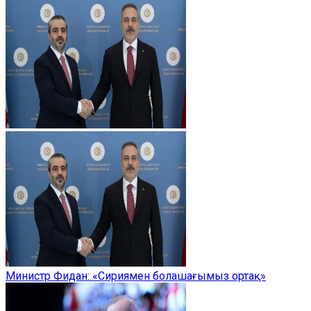
Министр Фидан: «Сириямен болашағымыз ортақ»