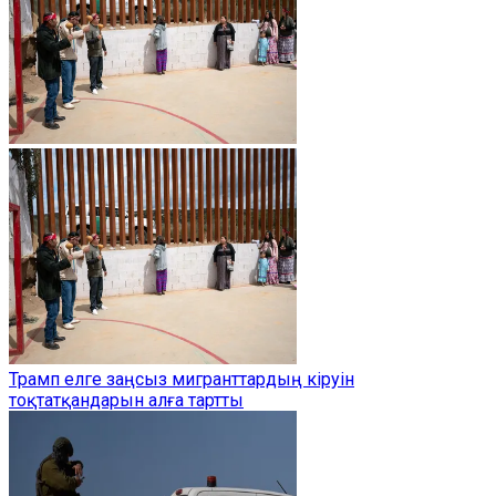
Трамп елге заңсыз мигранттардың кіруін
тоқтатқандарын алға тартты