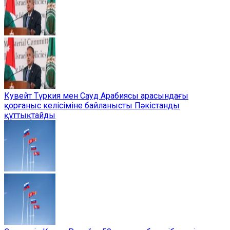
Кувейт Түркия мен Сауд Арабиясы арасындағы
қорғаныс келісіміне байланысты Пәкістанды
құттықтайды