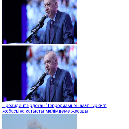
Президент Ердоған “Терроризмнен азат Түркия”
жобасына қатысты мәлімдеме жасады