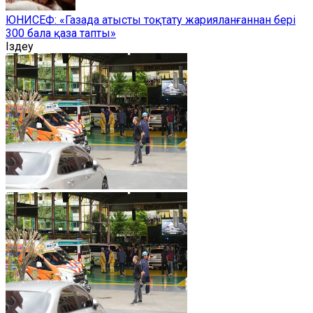
ЮНИСЕФ: «Газада атысты тоқтату жарияланғаннан бері
300 бала қаза тапты»
Іздеу