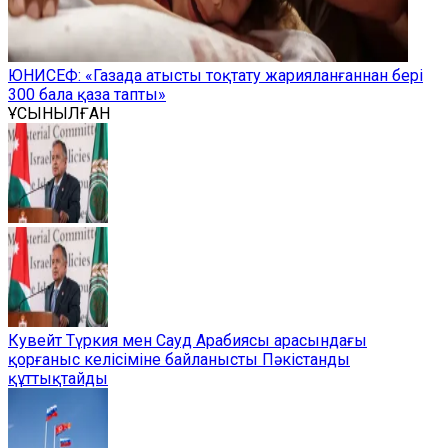
ЮНИСЕФ: «Газада атысты тоқтату жарияланғаннан бері
300 бала қаза тапты»
ҰСЫНЫЛҒАН
Кувейт Түркия мен Сауд Арабиясы арасындағы
қорғаныс келісіміне байланысты Пәкістанды
құттықтайды