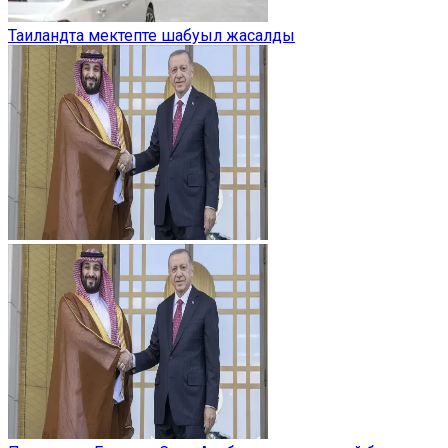
Таиландта мектепте шабуыл жасалды