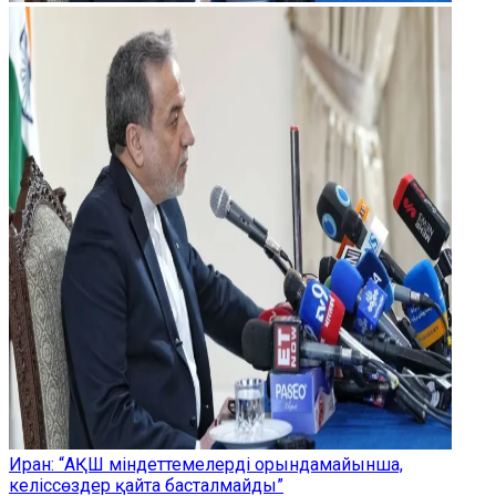
Иран: “АҚШ міндеттемелерді орындамайынша,
келіссөздер қайта басталмайды”