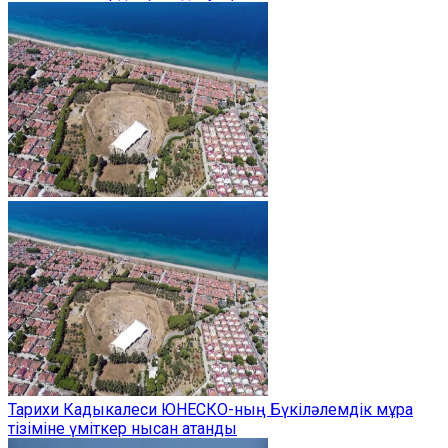
Тарихи Кадыкалеси ЮНЕСКО-ның Бүкіләлемдік мұра
тізіміне үміткер нысан атанды