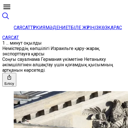
САЯСАТ
ТҮРКИЯ
МӘДЕНИЕТ
БІЛЕ ЖҮРІҢІЗ
КӨЗҚАРАС
САЯСАТ
1 ... минут оқылды
Немістердің көпшілігі Израильге қару-жарақ
экспорттауға қарсы
Соңғы сауалнама Германия үкіметіне Нетаньяху
әкімшілігінен алшақтау үшін қоғамдық қысымның
артқанын көрсетеді.
Бөлісу