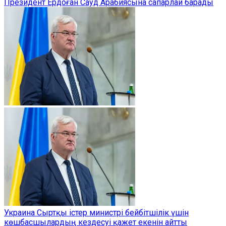
Президент Ердоған Сауд Арабиясына сапарлай барады
Украина Сыртқы істер министрі бейбітшілік үшін
көшбасшылардың кездесуі қажет екенін айтты