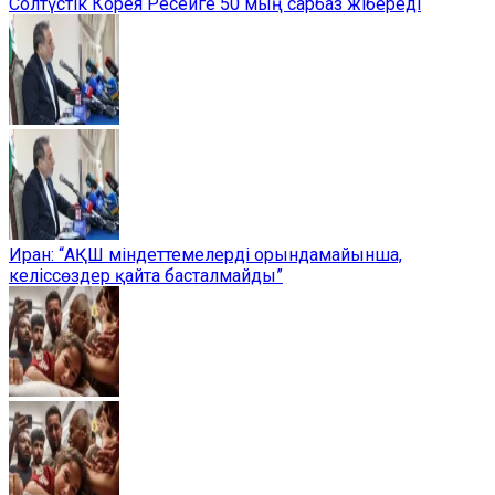
Солтүстік Корея Ресейге 50 мың сарбаз жібереді
Иран: “АҚШ міндеттемелерді орындамайынша,
келіссөздер қайта басталмайды”