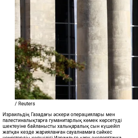
/ Reuters
Израильдің Газадағы әскери операциялары мен
палестиналықтарға гуманитарлық көмек көрсетуді
шектеуіне байланысты халықаралық сын күшейіп
жатқан кезде жарияланған сауалнамаға сәйкес
немістердің көпшілігі Израильге қару экспорттауға