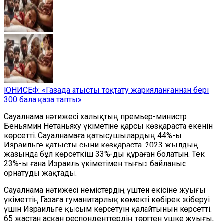
ЮНИСЕФ: «Газада атысты тоқтату жарияланғаннан бері
300 бала қаза тапты»
Сауалнама нәтижесі халықтың премьер-министр
Беньямин Нетаньяху үкіметіне қарсы көзқараста екенін
көрсетті. Сауалнамаға қатысушылардың 44%-ы
Израильге қатысты сыни көзқараста. 2023 жылдың
жазында бұл көрсеткіш 33%-ды құраған болатын. Тек
23%-ы ғана Израиль үкіметімен тығыз байланыс
орнатуды жақтады.
Сауалнама нәтижесі немістердің үштен екісіне жуығы
үкіметтің Газаға гуманитарлық көмекті көбірек жіберуі
үшін Израильге қысым көрсетуін қалайтынын көрсетті.
65 жастан асқан респонденттердің төрттен үшке жуығы,