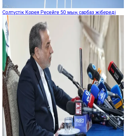
Солтүстік Корея Ресейге 50 мың сарбаз жібереді