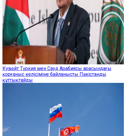
Кувейт Түркия мен Сауд Арабиясы арасындағы
қорғаныс келісіміне байланысты Пәкістанды
құттықтайды