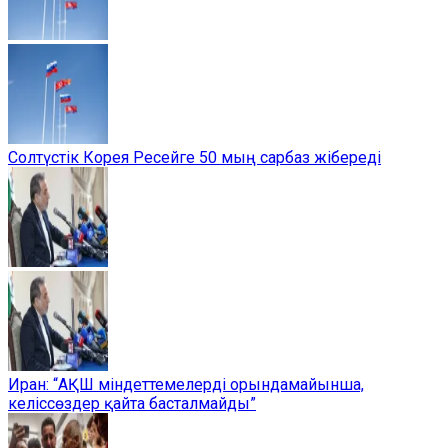
Солтүстік Корея Ресейге 50 мың сарбаз жібереді
Иран: “АҚШ міндеттемелерді орындамайынша,
келіссөздер қайта басталмайды”