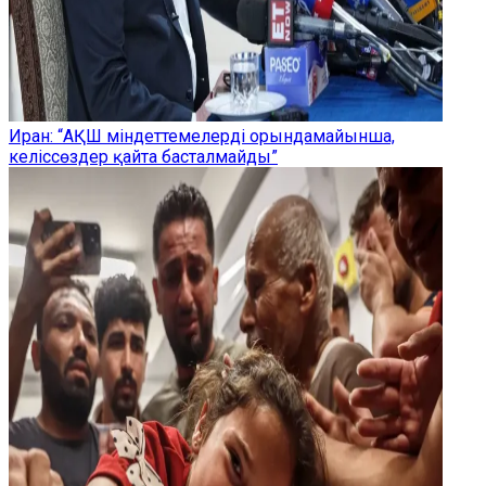
Иран: “АҚШ міндеттемелерді орындамайынша,
келіссөздер қайта басталмайды”