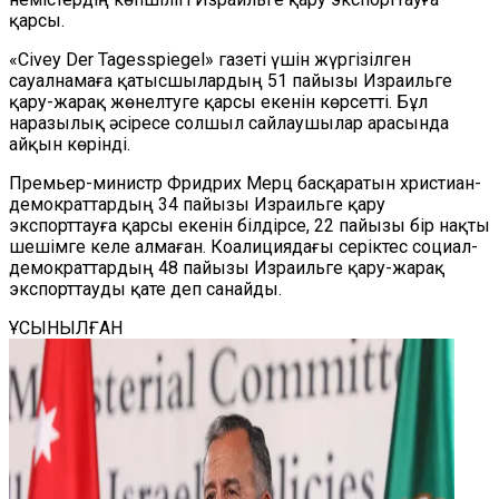
қарсы.
«Civey Der Tagesspiegel» газеті үшін жүргізілген
сауалнамаға қатысшылардың 51 пайызы Израильге
қару-жарақ жөнелтуге қарсы екенін көрсетті. Бұл
наразылық әсіресе солшыл сайлаушылар арасында
айқын көрінді.
Премьер-министр Фридрих Мерц басқаратын христиан-
демократтардың 34 пайызы Израильге қару
экспорттауға қарсы екенін білдірсе, 22 пайызы бір нақты
шешімге келе алмаған. Коалициядағы серіктес социал-
демократтардың 48 пайызы Израильге қару-жарақ
экспорттауды қате деп санайды.
ҰСЫНЫЛҒАН