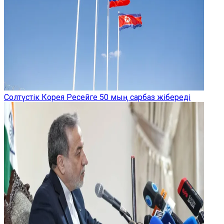
Солтүстік Корея Ресейге 50 мың сарбаз жібереді