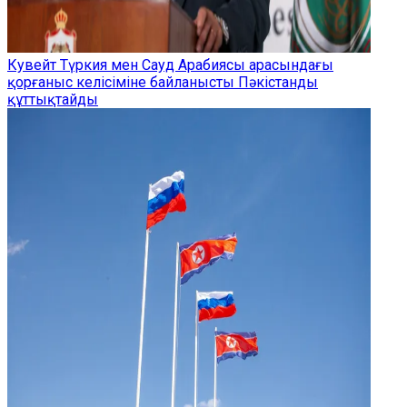
Кувейт Түркия мен Сауд Арабиясы арасындағы
қорғаныс келісіміне байланысты Пәкістанды
құттықтайды