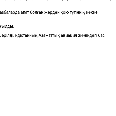
збаларда апат болған жерден қою түтіннің көкке
оғылды.
ерілді. Үндістанның Азаматтық авиация жөніндегі бас