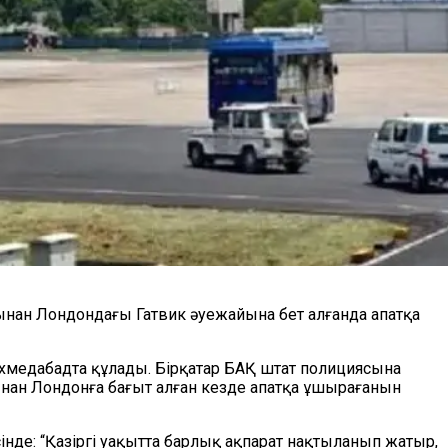
йынан Лондондағы Гатвик әуежайына бет алғанда апатқа
Ахмедабадта құлады. Бірқатар БАҚ штат полициясына
нан Лондонға бағыт алған кезде апатқа ұшырағанын
інде: “Қазіргі уақытта барлық ақпарат нақтыланып жатыр,