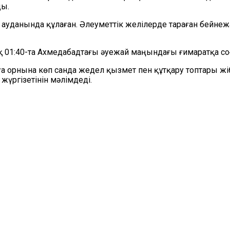
ды.
ауданында құлаған. Әлеуметтік желілерде тараған бейнежа
ақ 01:40-та Ахмедабадтағы әуежай маңындағы ғимаратқа с
ға орнына көп санда жедел қызмет пен құтқару топтары жіб
үргізетінін мәлімдеді.