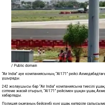
/ Public domain
“Air India” әуе компаниясының “AI171” рейсі Ахмедабад
ұшырады.
242 жолаушысы бар “Air India” компаниясына тиесілі ұш
сілтеме жасай отырып, “AI171” рейсімен ұшқан ұшақ Ах
хабарлады.
Полиция оқиғаның бейсенбі күні ұшақ көтеріле салысымен