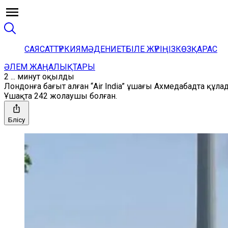
САЯСАТ
ТҮРКИЯ
МӘДЕНИЕТ
БІЛЕ ЖҮРІҢІЗ
КӨЗҚАРАС
ӘЛЕМ ЖАҢАЛЫҚТАРЫ
2 ... минут оқылды
Лондонға бағыт алған “Air India” ұшағы Ахмедабадта құла
Ұшақта 242 жолаушы болған.
Бөлісу