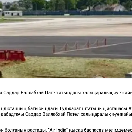
тағы Сардар Валлабхай Пател атындағы халықаралық әуежа
ақ Үндістанның батысындағы Гуджарат штатының астанасы 
медабадтағы Сардар Валлабхай Пател халықаралық әуежайы
 болғанын растады. “Air India” қысқа баспасөз мәлімдемес