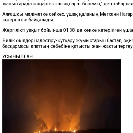
жақын арада жаңартылған ақпарат береміз,” деп хабарла
Алғашқы мәліметке сәйкес, ұшақ қаланың Мегхани Нагар 
көтерілгені байқалады.
Жергілікті уақыт бойынша 01:38-де көкке көтерілген ұш
Билік өкілдері іздестіру-құтқару жұмыстарын бастап, оқи
басқармасы апаттың себебіне қатысты жан-жақты тергеу ж
ҰСЫНЫЛҒАН