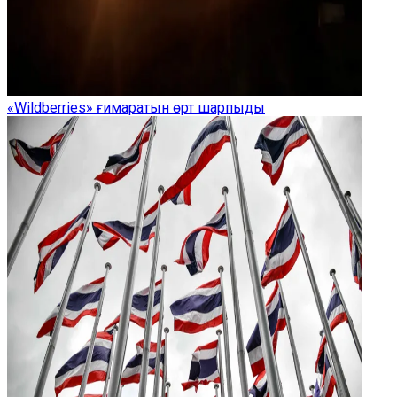
«Wildberries» ғимаратын өрт шарпыды