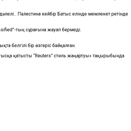
әлелі... Палестина кейбір Батыс елінде мемлекет ретінде
sified
”
-тың сұрағына жауап бермеді.
а белгілі бір өзгеріс байқалған.
ығысқа қатысты
“
Reuters
”
стиль жаңартуы» тақырыбында