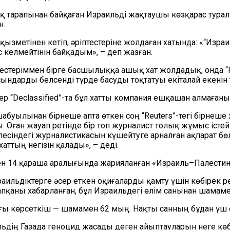
 тарапынан байқаған Израильді жақтаушы көзқарас тура
н.
зметінен кетіп, әріптестеріне жолдаған хатында: «“Изра
елмейтінін байқадым», – деп жазған.
ріптестеріммен бірге басшылыққа ашық хат жолдадық, онда
“
ындарды белсенді түрде басуды тоқтатуы екіталай екенін 
тер
“
Declassified
”
-
т
а бұл хатты компания ешқашан алмағаны
 шабуылынан бірнеше апта өткен соң
“
Reuters
”
-тегі бірнеше
. Оған жауап ретінде бір топ журналист толық жұмыс істей
елесіндегі журналистикасын күшейтуге арналған ақпарат бө
ттың негізін қалады», – деді.
ен 14 қараша аралығында жарияланған «Израиль–Палестина»
раильдіктерге әсер еткен оқиғаларды қамту үшін көбірек р
пқаны хабарланған, бұл Израильдегі өлім санынан шамамен
ңғы көрсеткіш
—
шамамен 62 мың. Нақты санның бұдан үш е
ьдің Газада геноцид жасады деген айыптауларын неге көб