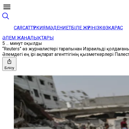
САЯСАТ
ТҮРКИЯ
МӘДЕНИЕТ
БІЛЕ ЖҮРІҢІЗ
КӨЗҚАРАС
ӘЛЕМ ЖАҢАЛЫҚТАРЫ
5 ... минут оқылды
“Reuters” өз журналистері тарапынан Израильді қолдаға
Әлемдегі ең ірі ақпарат агенттігінің қызметкерлері Пал
Бөлісу