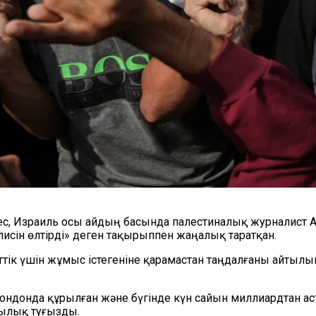
йкес, Израиль осы айдың басында палестиналық журналист 
исін өлтірді» деген тақырыппен жаңалық таратқан.
ттік үшін жұмыс істегеніне қарамастан таңдалғаны айты
ондонда құрылған және бүгінде күн сайын миллиардтан а
шылық туғызды.