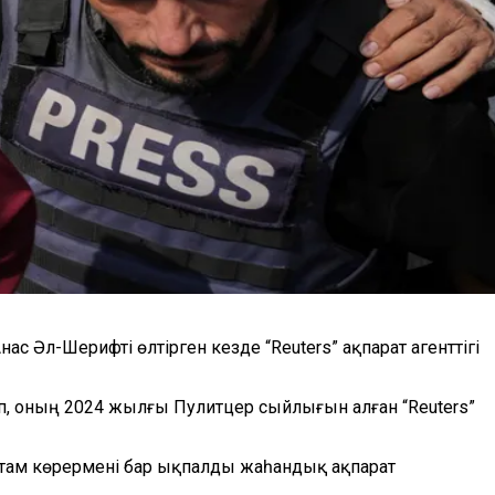
Анас Әл-Шерифті өлтірген кезде
“
Reuters
”
ақпарат агенттігі
лып, оның 2024 жылғы Пулитцер сыйлығын алған
“
Reuters
”
стам көрермені бар ықпалды жаһандық ақпарат