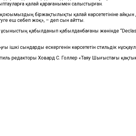
ыптауларға қалай қарағанымен салыстырған.
еу қоюымыздың біржақтылықты қалай көрсететініне айқын д
ге еш себеп жоқ», – деп сын айтты.
ір ұсыныстың қабылданып қабылданбағаны жөнінде
“
Declas
ішкі сындарды ескергенін көрсететін стильдік нұсқаулықт
 стиль редакторы Ховард С. Голлер «Таяу Шығыстағы қақт