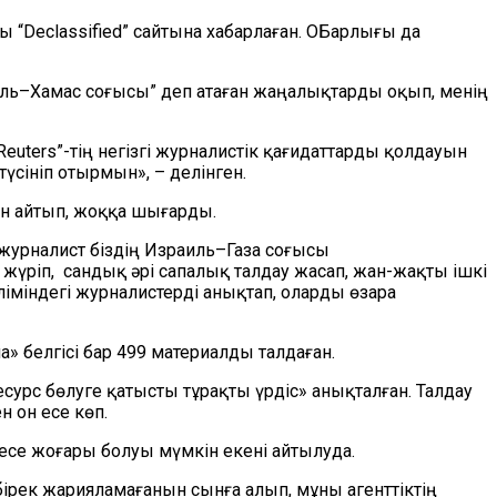
лы
“
Declassified
”
сайтына хабарлаған. ОБарлығы да
иль–Хамас соғысы” деп ата
ған
жаңалықтарды
оқып
, менің
Reuters
”
-тің негізгі журналистік қағидаттарды қолдауын
түсініп отырмын»,
– делінген.
н айтып, жоққа шығарды.
 журналист біздің Израиль–Газа соғысы
 жүріп
,
сандық әрі сапалық талдау жасап, жан-жақты ішкі
ліміндегі журналистерді анықтап, оларды өзара
 белгісі бар 499 материалды талдаған.
есурс бөлуге қатысты тұрақты үрдіс» анықталған. Талдау
 он есе көп.
се жоғары болуы мүмкін екені айтылуда.
ірек жарияламағанын сынға алып, мұны агенттіктің