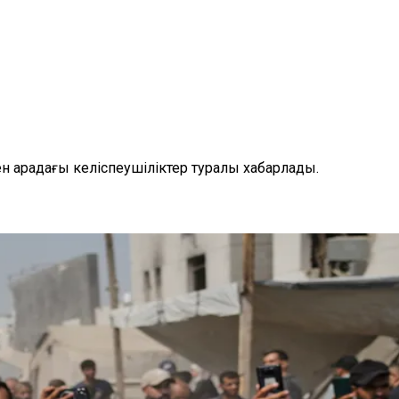
н арадағы келіспеушіліктер туралы хабарлады.