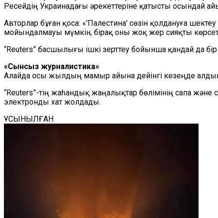
Ресейдің Украинадағы әрекеттеріне қатысты осындай ай
Авторлар бұған қоса: «'Палестина' сөзін қолдануға шект
мойындалмауы мүмкін, бірақ оны жоқ жер сияқты көрсету
“
Reuters
”
басшылығы ішкі зерттеу бойынша қандай да б
«Сынсыз журналистика»
Алайда осы жылдың мамыр айына дейінгі кезеңде алдыңғы 
“
Reuters
”
-тің жаһандық жаңалықтар бөлімінің сапа және
электронды хат жолдады.
ҰСЫНЫЛҒАН