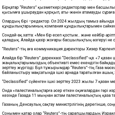
Бірқатар
“
Reuters
”
қызметкері редакторлар мен басшылық
қысымға ұшыраудан қорқып, аты-жөнін атамауды сұраға
Олардың
бірі –редактор
. Ол
2024 жылдың тамыз айында қы
құндылықтарымның компания құндылықтарымен сәйкес к
Сондай-ақ хатта: «Мен бір есеп қостым... және кейбір ә
қаладық.
Алайда қазір жоғары басшылықтың өзгеруі не с
“
Reuters
”
-тің аға коммуникация директоры Хизер Карпен
Алайда бір
“
Reuters
”
дереккөзі
“
Declassified
”
-қа: «7 қазан
жаңалықтарымыздың
объективті емес екендігін
байқады
зерттеу жүргізді. Бұл тұжырымдар
“
Reuters
”
-тің Газа мәс
байланыстыру мақсатында ішкі арнада таратылған ашық ха
“
Declassified
”
сүйенген ішкі зерттеу 2023 жылы 7 қазан м
Онда «палестиналықтарға әсер еткен оқиғалардан гөрі из
кезінде Газада 11 мыңнан астам палестиналықтың қаза та
Газаның Денсаулық сақтау министрлігінің дерегінше, со
Сонымен қатар олар
“
Reuters
”
-тің сарапшылардың Израил