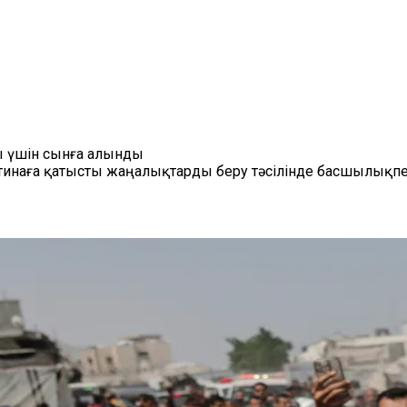
ны үшін сынға алынды
естинаға қатысты жаңалықтарды беру тәсілінде басшылықпе