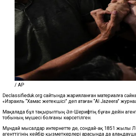
/ AP
Declassifieduk.org сайтында жарияланған материалға сә
«Израиль “Хамас жетекшісі” деп атаған
“
Al Jazeera
”
журнал
Мақалада бұл тақырыптың Әл-Шерифтің бұған дейін аген
тобының мүшесі болғаны көрсетілген.
Мұндай мысалдар интернетте де, сондай-ақ 1851 жылы Л
агенттігінің кейбір қызметкерлері арасында да алаңдау