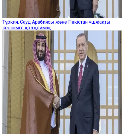
Түркия, Сауд Арабиясы және Пәкістан үшжақты
келісімге қол қоймақ