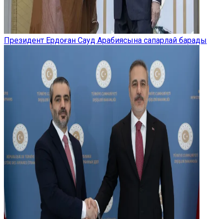
Президент Ердоған Сауд Арабиясына сапарлай барады