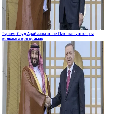
Түркия, Сауд Арабиясы және Пәкістан үшжақты
келісімге қол қоймақ