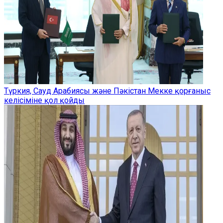
Түркия, Сауд Арабиясы және Пәкістан Мекке қорғаныс
келісіміне қол қойды