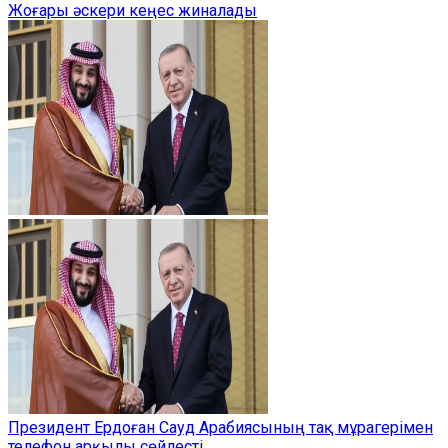
Жоғары әскери кеңес жиналады
Президент Ердоған Сауд Арабиясының тақ мұрагерімен
телефон арқылы сөйлесті