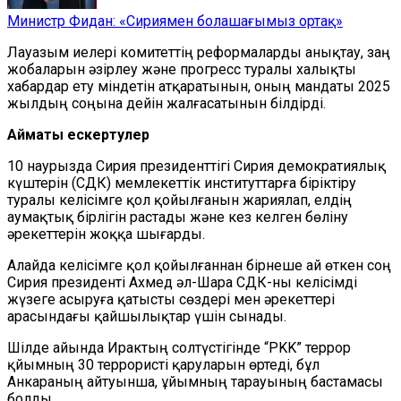
Министр Фидан: «Сириямен болашағымыз ортақ»
Лауазым иелері комитеттің реформаларды анықтау, заң
жобаларын әзірлеу және прогресс туралы халықты
хабардар ету міндетін атқаратынын, оның мандаты 2025
жылдың соңына дейін жалғасатынын білдірді.
Аймақтық ескертулер
10 наурызда Сирия президенттігі Сирия демократиялық
күштерін (СДК) мемлекеттік институттарға біріктіру
туралы келісімге қол қойылғанын жариялап, елдің
аумақтық бірлігін растады және кез келген бөліну
әрекеттерін жоққа шығарды.
Алайда келісімге қол қойылғаннан бірнеше ай өткен соң
Сирия президенті Ахмед әл-Шара СДК-ны келісімді
жүзеге асыруға қатысты сөздері мен әрекеттері
арасындағы қайшылықтар үшін сынады.
Шілде айында Ирактың солтүстігінде “PKK” террор
қйымның 30 террористі қаруларын өртеді, бұл
Анкараның айтуынша, ұйымның тарауының бастамасы
болды.