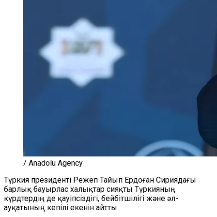
/ Anadolu Agency
Түркия президенті Режеп Тайып Ердоған Сириядағы
барлық бауырлас халықтар сияқты Түркияның
күрдтердің де қауіпсіздігі, бейбітшілігі және әл-
ауқатының кепілі екенін айтты.