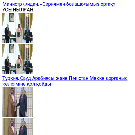
Министр Фидан: «Сириямен болашағымыз ортақ»
ҰСЫНЫЛҒАН
Түркия, Сауд Арабиясы және Пәкістан Мекке қорғаныс
келісіміне қол қойды