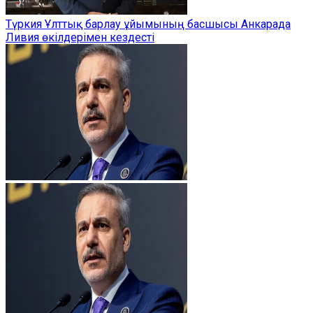
Түркия Ұлттық барлау ұйымының басшысы Анкарада
Ливия өкілдерімен кездесті