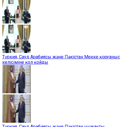
Түркия, Сауд Арабиясы және Пәкістан Мекке қорғаныс
келісіміне қол қойды
Түркия, Сауд Арабиясы және Пәкістан үшжақты