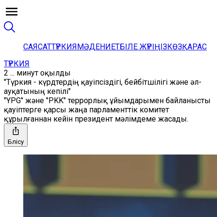
САЯСАТ
ТҮРКИЯ
МӘДЕНИЕТ
БІЛЕ ЖҮРІҢІЗ
КӨЗҚАРАС
ТҮРКИЯ
2 ... минут оқылды
"Түркия - күрдтердің қауіпсіздігі, бейбітшілігі және әл-
ауқатының кепілі"
"YPG" және "PKK" террорлық ұйымдарымен байланысты
қауіптерге қарсы жаңа парламенттік комитет
құрылғаннан кейін президент мәлімдеме жасады.
Бөлісу