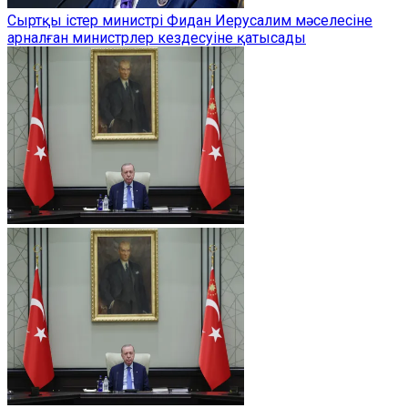
Сыртқы істер министрі Фидан Иерусалим мәселесіне
арналған министрлер кездесуіне қатысады