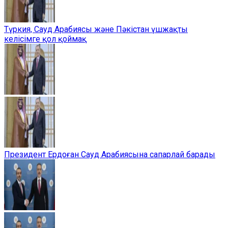
Түркия, Сауд Арабиясы және Пәкістан үшжақты
келісімге қол қоймақ
Президент Ердоған Сауд Арабиясына сапарлай барады