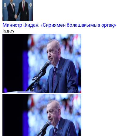
Министр Фидан: «Сириямен болашағымыз ортақ»
Іздеу