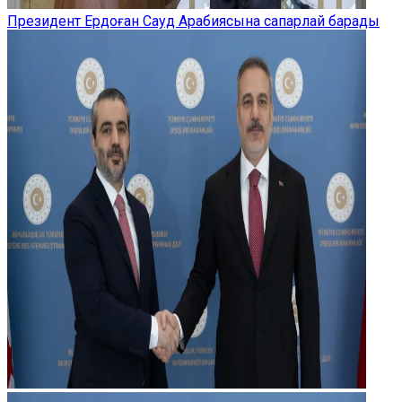
Президент Ердоған Сауд Арабиясына сапарлай барады