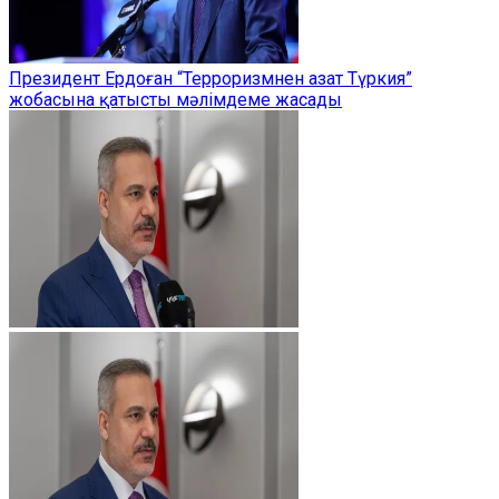
Президент Ердоған “Терроризмнен азат Түркия”
жобасына қатысты мәлімдеме жасады