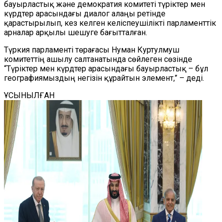
бауырластық және демократия комитеті түріктер мен
күрдтер арасындағы диалог алаңы ретінде
қарастырылып, кез келген келіспеушілікті парламенттік
арналар арқылы шешуге бағытталған.
Түркия парламенті төрағасы Нуман Куртулмуш
комитеттің ашылу салтанатында сөйлеген сөзінде
“Түріктер мен күрдтер арасындағы бауырластық – бұл
географиямыздың негізін құрайтын элемент,” – деді.
ҰСЫНЫЛҒАН