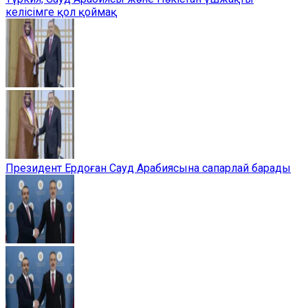
келісімге қол қоймақ
Президент Ердоған Сауд Арабиясына сапарлай барады