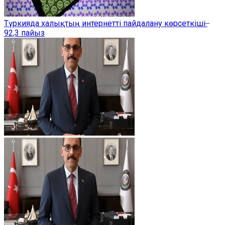
Түркияда халықтың интернетті пайдалану көрсеткіші ̶
92,3 пайыз