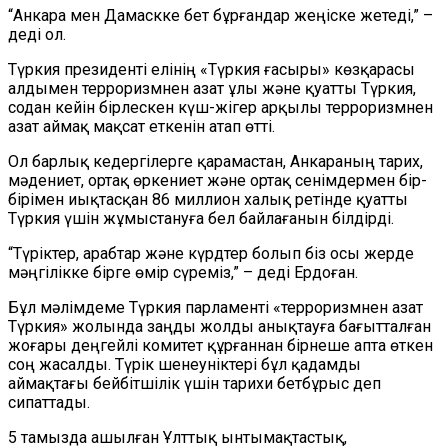
“Анкара мен Дамаскке бет бұрғандар жеңіске жетеді,” –
деді ол.
Түркия президенті елінің «Түркия ғасыры» көзқарасы
алдымен терроризмнен азат ұлы және қуатты Түркия,
содан кейін бірлескен күш-жігер арқылы терроризмнен
азат аймақ мақсат еткенін атап өтті.
Ол барлық кедергілерге қарамастан, Анкараның тарих,
мәдениет, ортақ өркениет және ортақ сенімдермен бір-
бірімен иықтасқан 86 миллион халық ретінде қуатты
Түркия үшін жұмыстануға бел байлағанын білдірді.
“Түріктер, арабтар және күрдтер болып біз осы жерде
мәңгілікке бірге өмір сүреміз,” – деді Ердоған.
Бұл мәлімдеме Түркия парламенті «терроризмнен азат
Түркия» жолында заңды жолды анықтауға бағытталған
жоғары деңгейлі комитет құрғаннан бірнеше апта өткен
соң жасалды. Түрік шенеуніктері бұл қадамды
аймақтағы бейбітшілік үшін тарихи бетбұрыс деп
сипаттады.
5 тамызда ашылған Ұлттық ынтымақтастық,