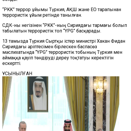
“PKK” террор ұйымы Түркия, АҚШ және ЕО тарапынан
террористік ұйым ретінде танылған.
СДК-ны негізінен “PKK”-ның Сириядағы тармағы болып
табылатын террористік топ “YPG” басқарады.
13 тамызда Түркия Сыртқы істер министрі Хакан Фидан
Сириядағы әріптесімен бірлескен баспасөз
мәслихатында “YPG” террористік тобының Түркия мен
аймаққа қауіп төндіруді дереу тоқтатуы керектігін
ескертті.
ҰСЫНЫЛҒАН