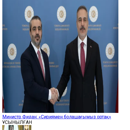
Министр Фидан: «Сириямен болашағымыз ортақ»
ҰСЫНЫЛҒАН