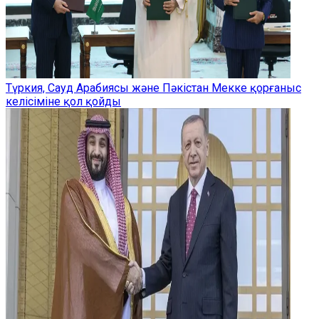
Түркия, Сауд Арабиясы және Пәкістан Мекке қорғаныс
келісіміне қол қойды