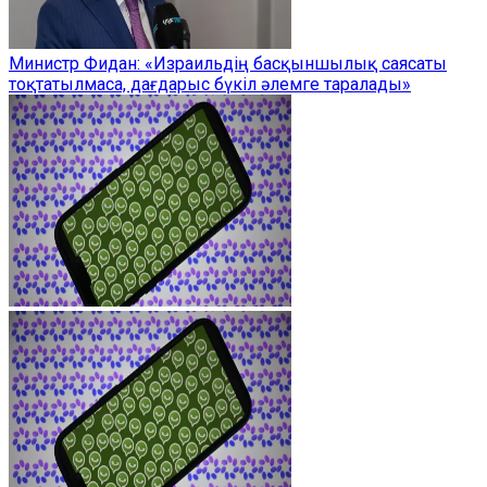
Министр Фидан: «Израильдің басқыншылық саясаты
тоқтатылмаса, дағдарыс бүкіл әлемге таралады»