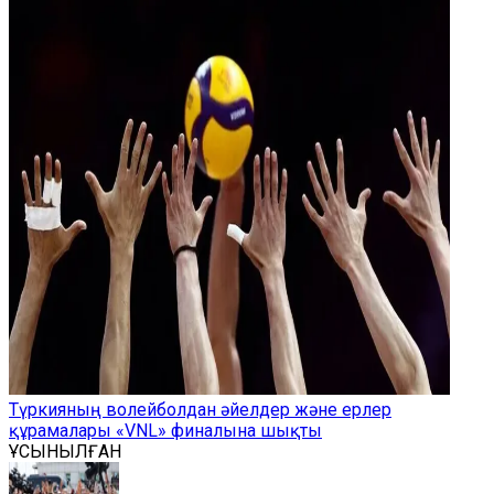
Түркияның волейболдан әйелдер және ерлер
құрамалары «VNL» финалына шықты
ҰСЫНЫЛҒАН