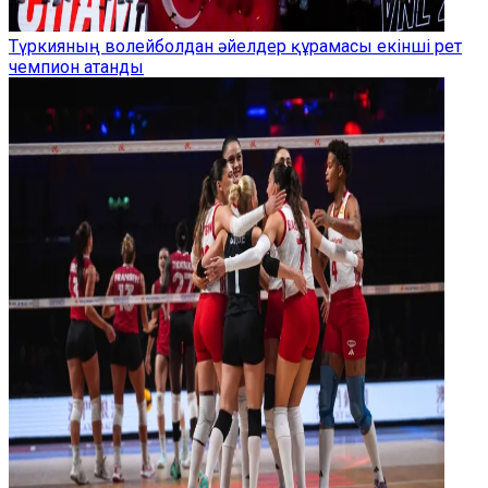
Түркияның волейболдан әйелдер құрамасы екінші рет
чемпион атанды