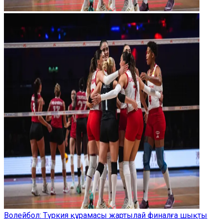
Волейбол: Түркия құрамасы жартылай финалға шықты