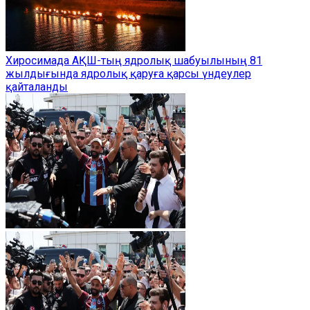
Хиросимада АҚШ-тың ядролық шабуылының 81
жылдығында ядролық қаруға қарсы үндеулер
қайталанды