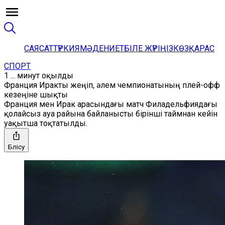
САЯСАТ
ТҮРКИЯ
МӘДЕНИЕТ
БІЛЕ ЖҮРІҢІЗ
КӨЗҚАРАС
СПОРТ
1 ... минут оқылды
Франция Иракты жеңіп, әлем чемпионатының плей-офф
кезеңіне шықты
Франция мен Ирак арасындағы матч Филадельфиядағы
қолайсыз ауа райына байланысты бірінші таймнан кейін
уақытша тоқтатылды.
Бөлісу