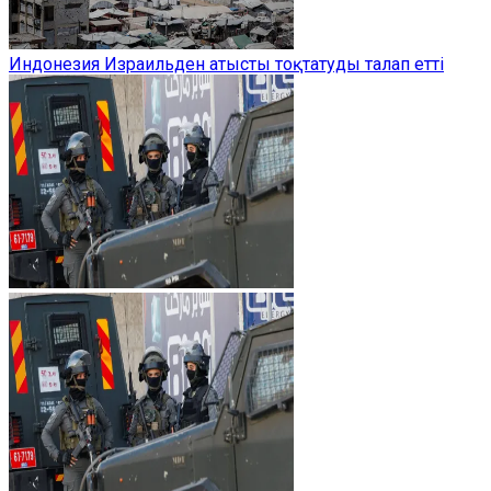
Индонезия Израильден атысты тоқтатуды талап етті