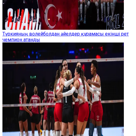
Түркияның волейболдан әйелдер құрамасы екінші рет
чемпион атанды