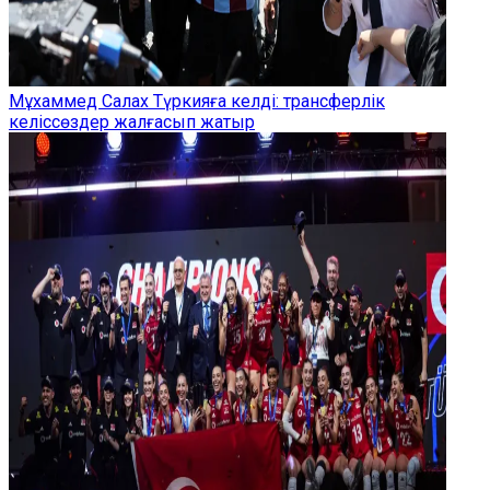
Мұхаммед Салах Түркияға келді: трансферлік
келіссөздер жалғасып жатыр