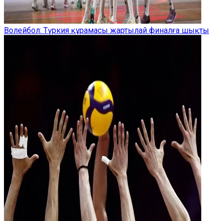
Волейбол: Түркия құрамасы жартылай финалға шықты