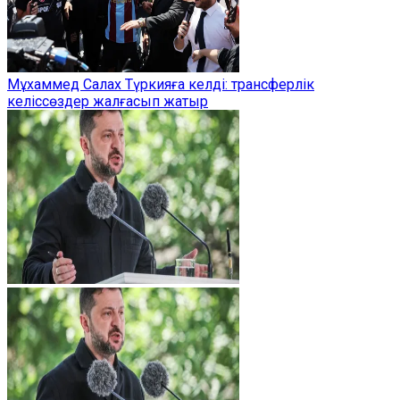
Мұхаммед Салах Түркияға келді: трансферлік
келіссөздер жалғасып жатыр