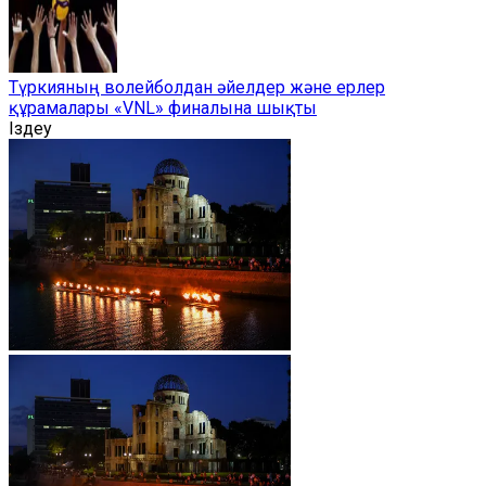
Түркияның волейболдан әйелдер және ерлер
құрамалары «VNL» финалына шықты
Іздеу