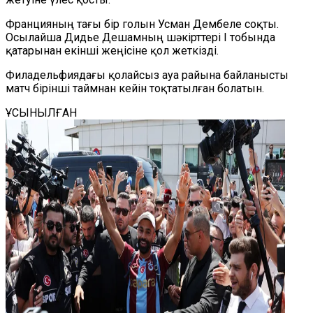
Францияның тағы бір голын Усман Дембеле соқты.
Осылайша Дидье Дешамның шәкірттері I тобында
қатарынан екінші жеңісіне қол жеткізді.
Филадельфиядағы қолайсыз ауа райына байланысты
матч бірінші таймнан кейін тоқтатылған болатын.
ҰСЫНЫЛҒАН