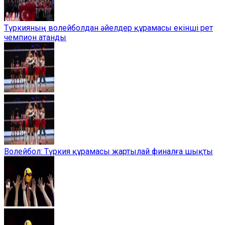
Түркияның волейболдан әйелдер құрамасы екінші рет
чемпион атанды
Волейбол: Түркия құрамасы жартылай финалға шықты