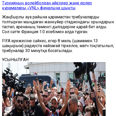
Түркияның волейболдан әйелдер және ерлер
құрамалары «VNL» финалына шықты
Жаңбырлы ауа райына қарамастан трибуналарды
толтырған мыңдаған жанкүйер стадиондағы орындарын
тастап, аренаның төменгі дәліздеріне қарай бет алды.
Сол сәтте Франция 1:0 есебімен алда тұрған.
FIFA ережесіне сәйкес, егер 8 миль (шамамен 13
шақырым) радиуста найзағай тіркелсе, матч тоқтатылып,
трибуналар 30 минутқа босатылады.
ҰСЫНЫЛҒАН