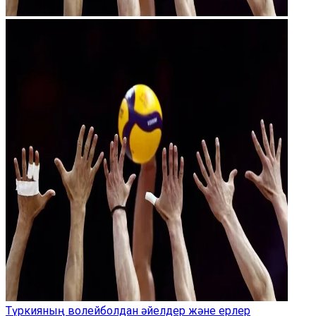
Түркияның волейболдан әйелдер және ерлер