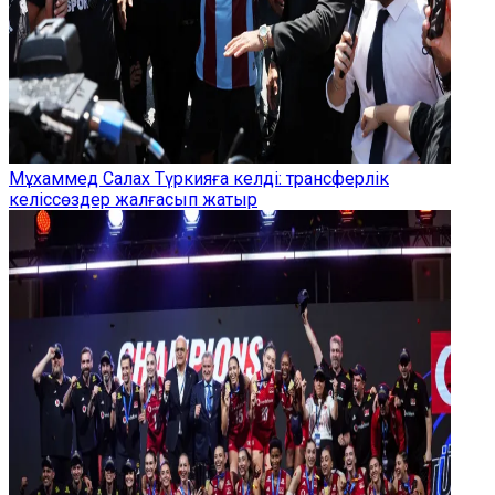
Мұхаммед Салах Түркияға келді: трансферлік
келіссөздер жалғасып жатыр