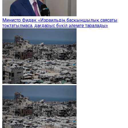
Министр Фидан: «Израильдің басқыншылық саясаты
тоқтатылмаса, дағдарыс бүкіл әлемге таралады»