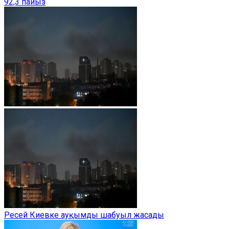
92,3 пайыз
Ресей Киевке ауқымды шабуыл жасады