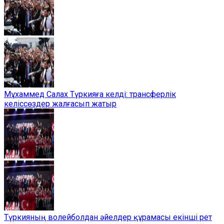
Мұхаммед Салах Түркияға келді: трансферлік
келіссөздер жалғасып жатыр
Түркияның волейболдан әйелдер құрамасы екінші рет