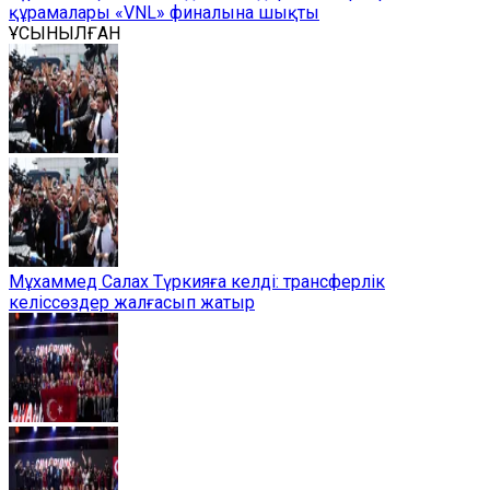
құрамалары «VNL» финалына шықты
ҰСЫНЫЛҒАН
Мұхаммед Салах Түркияға келді: трансферлік
келіссөздер жалғасып жатыр