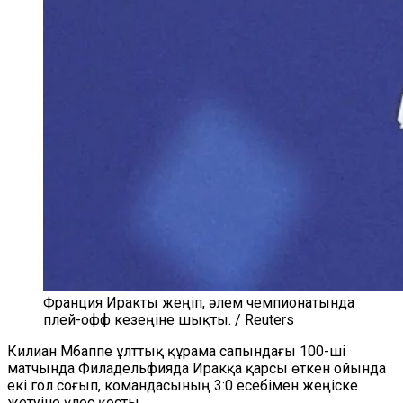
Франция Иракты жеңіп, әлем чемпионатында
плей-офф кезеңіне шықты. / Reuters
Килиан Мбаппе ұлттық құрама сапындағы 100-ші
матчында Филадельфияда Иракқа қарсы өткен ойында
екі гол соғып, командасының 3:0 есебімен жеңіске
жетуіне үлес қосты.