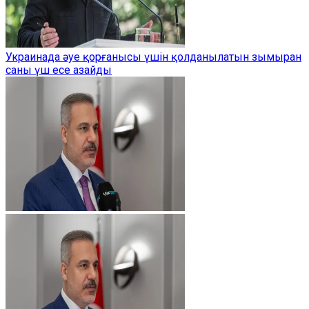
Украинада әуе қорғанысы үшін қолданылатын зымыран
саны үш есе азайды