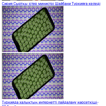
Сирия Сыртқы істер министрі Шайбани Түркияға келеді
Түркияда халықтың интернетті пайдалану көрсеткіші ̶