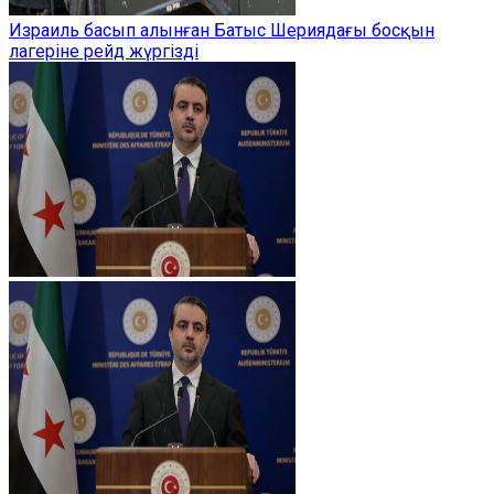
Израиль басып алынған Батыс Шериядағы босқын
лагеріне рейд жүргізді