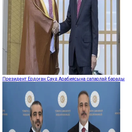
Президент Ердоған Сауд Арабиясына сапарлай барады