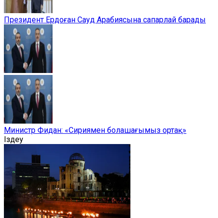
Президент Ердоған Сауд Арабиясына сапарлай барады
Министр Фидан: «Сириямен болашағымыз ортақ»
Іздеу