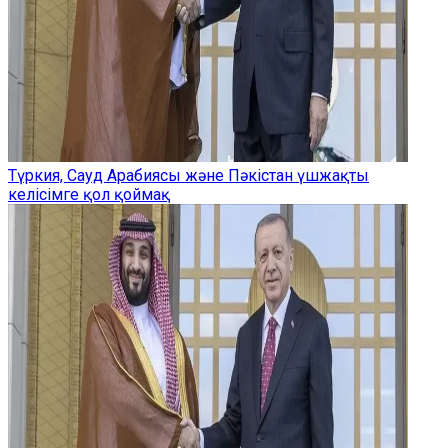
Түркия, Сауд Арабиясы және Пәкістан үшжақты
келісімге қол қоймақ