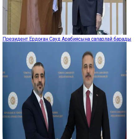
Президент Ердоған Сауд Арабиясына сапарлай барады