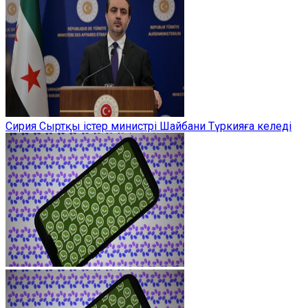
Сирия Сыртқы істер министрі Шайбани Түркияға келеді