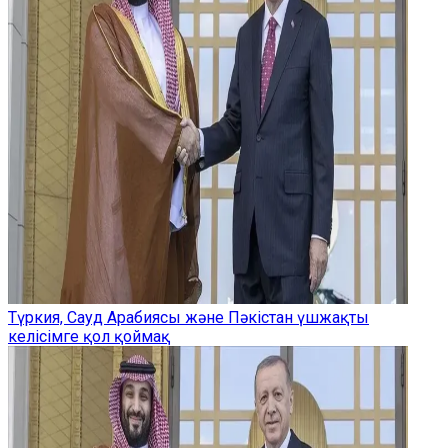
Түркия, Сауд Арабиясы және Пәкістан үшжақты
келісімге қол қоймақ