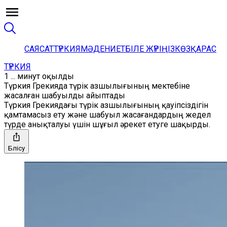
САЯСАТ
ТҮРКИЯ
МӘДЕНИЕТ
БІЛЕ ЖҮРІҢІЗ
КӨЗҚАРАС
ТҮРКИЯ
1 ... минут оқылды
Түркия Грекияда түрік азшылығының мектебіне
жасалған шабуылды айыптады
Түркия Грекиядағы түрік азшылығының қауіпсіздігін
қамтамасыз ету және шабуыл жасағандардың жедел
түрде анықталуы үшін шұғыл әрекет етуге шақырды.
Бөлісу