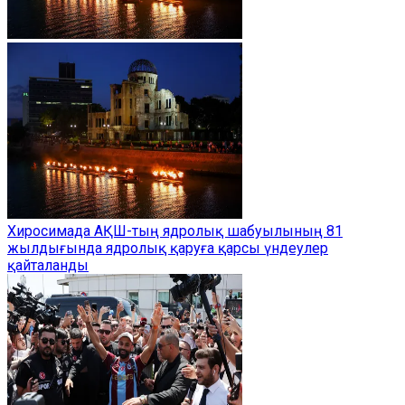
Хиросимада АҚШ-тың ядролық шабуылының 81
жылдығында ядролық қаруға қарсы үндеулер
қайталанды