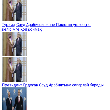
Түркия, Сауд Арабиясы және Пәкістан үшжақты
келісімге қол қоймақ
Президент Ердоған Сауд Арабиясына сапарлай барады