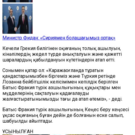
Министр Фидан: «Сириямен болашағымыз ортақ»
Кечели Грекия билігінен оқиғаның толық ашылуын,
кінәлілердің жедел түрде анықталуын және қажетті
шаралардың қабылдануын күтетіндерін атап өтті.
Сонымен қатар ол: «Каражаоғланда тұратын
қандастарымызбен біргеміз және Түркия ретінде
Лозанна бейбітшілік келісімімен кепілдік берілген
Батыс Фракия түрік азшылығының құқықтары мен
мүдделерінің сақталуын қадағалауды
жалғастыратынымызды тағы да атап өтеміз», - деді.
Батыс Фракия түрік азшылығының Кеңес беру кеңcесі
ұқсас оқиғаның бұған дейін де болғанын еске салып,
шабуылды айыптады.
ҰСЫНЫЛҒАН