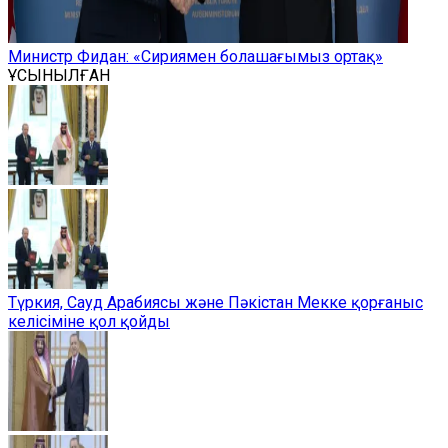
Министр Фидан: «Сириямен болашағымыз ортақ»
ҰСЫНЫЛҒАН
Түркия, Сауд Арабиясы және Пәкістан Мекке қорғаныс
келісіміне қол қойды