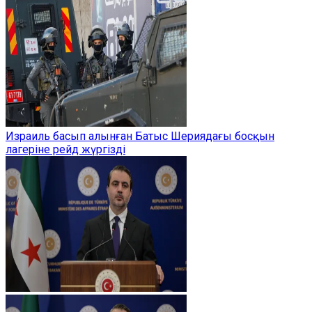
Израиль басып алынған Батыс Шериядағы босқын
лагеріне рейд жүргізді