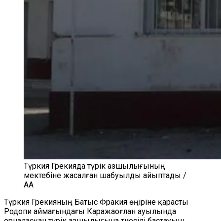
Түркия Грекияда түрік азшылығының
мектебіне жасалған шабуылды айыптады /
AA
Түркия Грекияның Батыс Фракия өңіріне қарасты
Родопи аймағындағы Каражаоғлан ауылында
орналасқан түрік азшылығына тиесілі бастауыш