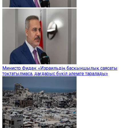
Министр Фидан: «Израильдің басқыншылық саясаты
тоқтатылмаса, дағдарыс бүкіл әлемге таралады»