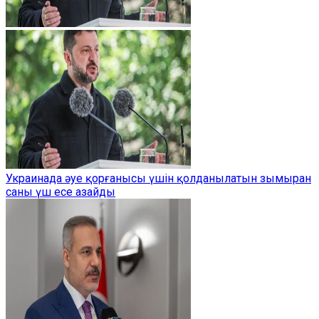
Украинада әуе қорғанысы үшін қолданылатын зымыран
саны үш есе азайды