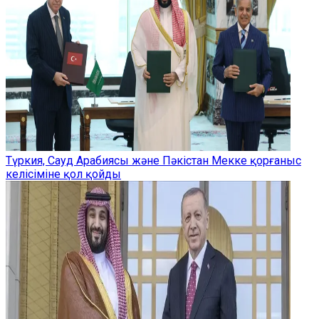
Түркия, Сауд Арабиясы және Пәкістан Мекке қорғаныс
келісіміне қол қойды