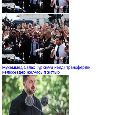
Мұхаммед Салах Түркияға келді: трансферлік
келіссөздер жалғасып жатыр