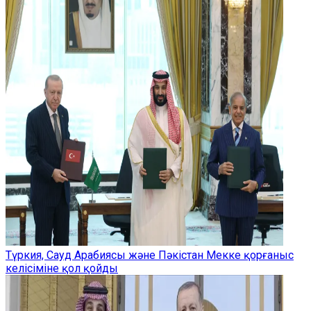
Түркия, Сауд Арабиясы және Пәкістан Мекке қорғаныс
келісіміне қол қойды