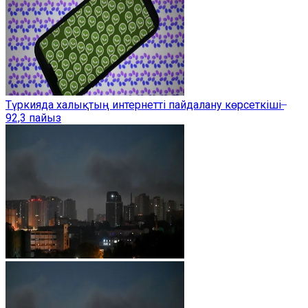
Түркияда халықтың интернетті пайдалану көрсеткіші ̶
92,3 пайыз