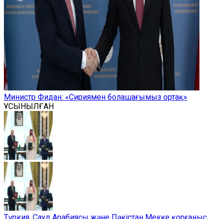
Министр Фидан: «Сириямен болашағымыз ортақ»
ҰСЫНЫЛҒАН
Түркия, Сауд Арабиясы және Пәкістан Мекке қорғаныс