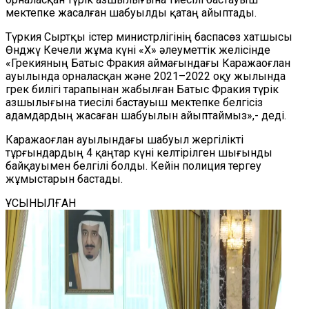
мектепке жасалған шабуылды қатаң айыптады.
Түркия Сыртқы істер министрлігінің баспасөз хатшысы
Өнджү Кечели жұма күні «X» әлеуметтік желісінде
«Грекияның Батыс Фракия аймағындағы Каражаоғлан
ауылында орналасқан және 2021–2022 оқу жылында
грек билігі тарапынан жабылған Батыс Фракия түрік
азшылығына тиесілі бастауыш мектепке белгісіз
адамдардың жасаған шабуылын айыптаймыз»,- деді.
Каражаоғлан ауылындағы шабуыл жергілікті
тұрғындардың 4 қаңтар күні келтірілген шығынды
байқауымен белгілі болды. Кейін полиция тергеу
жұмыстарын бастады.
ҰСЫНЫЛҒАН