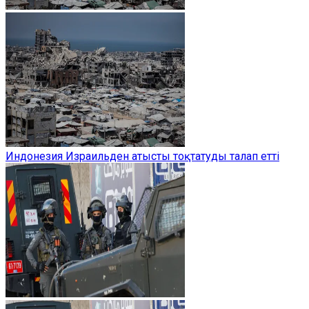
Индонезия Израильден атысты тоқтатуды талап етті