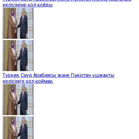
келісіміне қол қойды
Түркия, Сауд Арабиясы және Пәкістан үшжақты
келісімге қол қоймақ