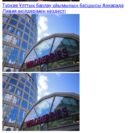
Түркия Ұлттық барлау ұйымының басшысы Анкарада
Ливия өкілдерімен кездесті