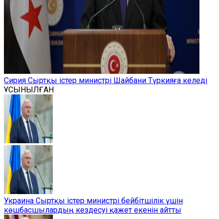
Сирия Сыртқы істер министрі Шайбани Түркияға келеді
ҰСЫНЫЛҒАН
Украина Сыртқы істер министрі бейбітшілік үшін
көшбасшылардың кездесуі қажет екенін айтты