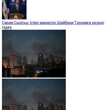
Сирия Сыртқы істер министрі Шайбани Түркияға келеді
Іздеу