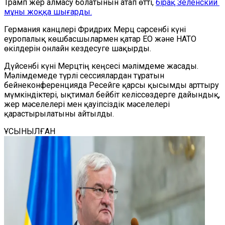
Трамп жер алмасу болатынын атап өтті,
бірақ Зеленский
мұны жоққа шығарды.
Германия канцлері Фридрих Мерц сәрсенбі күні
еуропалық көшбасшылармен қатар ЕО және НАТО
өкілдерін онлайн кездесуге шақырды.
Дүйсенбі күні Мерцтің кеңсесі мәлімдеме жасады.
Мәлімдемеде түрлі сессиялардан тұратын
бейнеконференцияда Ресейге қарсы қысымды арттыру
мүмкіндіктері, ықтимал бейбіт келіссөздерге дайындық,
жер мәселелері мен қауіпсіздік мәселелері
қарастырылатыны айтылды.
ҰСЫНЫЛҒАН