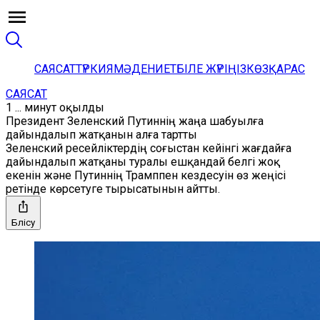
САЯСАТ
ТҮРКИЯ
МӘДЕНИЕТ
БІЛЕ ЖҮРІҢІЗ
КӨЗҚАРАС
САЯСАТ
1 ... минут оқылды
Президент Зеленский Путиннің жаңа шабуылға
дайындалып жатқанын алға тартты
Зеленский ресейліктердің соғыстан кейінгі жағдайға
дайындалып жатқаны туралы ешқандай белгі жоқ
екенін және Путиннің Трамппен кездесуін өз жеңісі
ретінде көрсетуге тырысатынын айтты.
Бөлісу