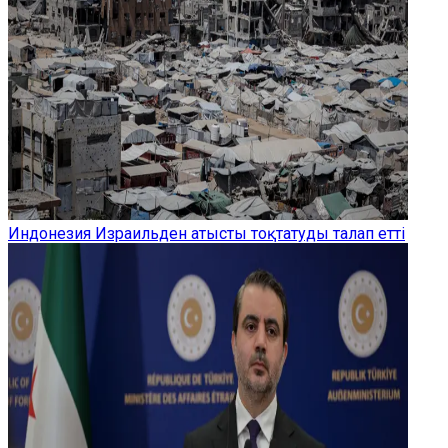
Индонезия Израильден атысты тоқтатуды талап етті