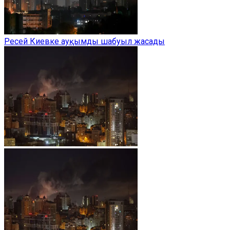
Ресей Киевке ауқымды шабуыл жасады