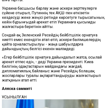
Украина басшысы барлау және әскери зерттеулерге
сүйене отырып, Путиннің тек АҚШ-пен өткізетін
кездесуді жеке жеңісі ретінде көрсетуге тырысатынын,
кейін бұрынғыдай әрекет етіп Украинаға қысымды
жалғастыра беретінін айтты.
Сондай-ақ Зеленский Ресейдің бейбітшілік орнатуға
ниетті емес екендігін атап өтіп, әскери бөлімшелердің
қайта орналастырылуы - жаңа шабуылдарға
дайындықтың белгісі екенін мәлімдеді.
«Егер бейбітшілік орнатуға дайындалып жатса, осылай
әрекет етпес еді», - деді Украина президенті. Киев
билігінің одақтастарын майдандағы жағдай,
дипломатиялық байланыс және Ресейдің болашақ
жоспарлары туралы ақпараттандыруды жалғастырып
жатқанын атап өтті.
Аляска саммиті
ҰСЫНЫЛҒАН