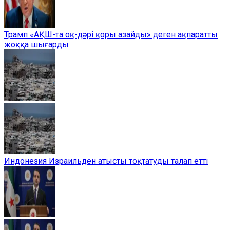
Трамп «АҚШ-та оқ-дәрі қоры азайды» деген ақпаратты
жоққа шығарды
Индонезия Израильден атысты тоқтатуды талап етті