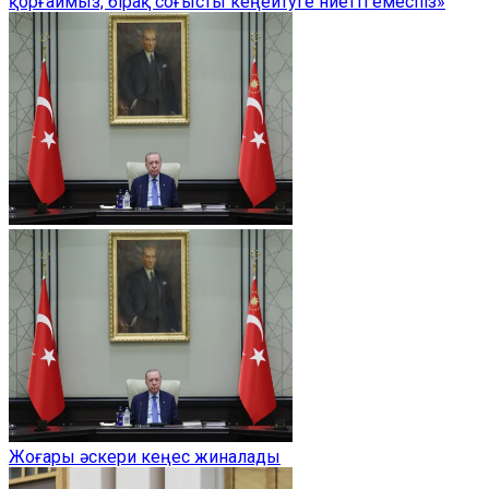
қорғаймыз, бірақ соғысты кеңейтуге ниетті емеспіз»
Жоғары әскери кеңес жиналады