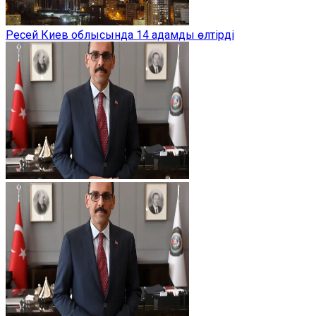
Ресей Киев облысында 14 адамды өлтірді