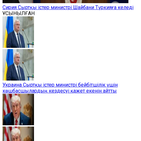
Сирия Сыртқы істер министрі Шайбани Түркияға келеді
ҰСЫНЫЛҒАН
Украина Сыртқы істер министрі бейбітшілік үшін
көшбасшылардың кездесуі қажет екенін айтты