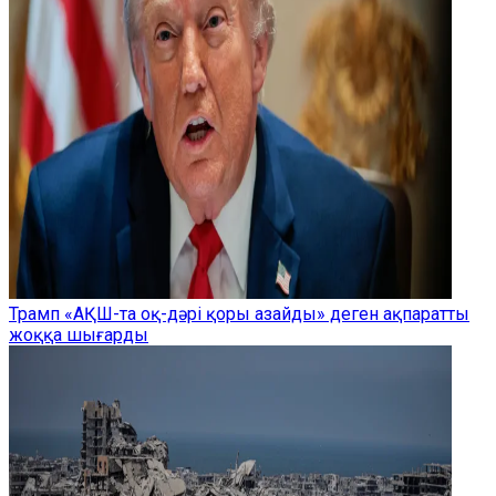
Трамп «АҚШ-та оқ-дәрі қоры азайды» деген ақпаратты
жоққа шығарды