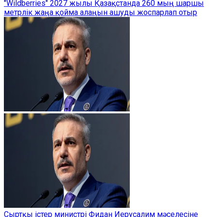
"Wildberries" 2027 жылы Қазақстанда 260 мың шаршы
метрлік жаңа қойма алаңын ашуды жоспарлап отыр
Сыртқы істер министрі Фидан Иерусалим мәселесіне