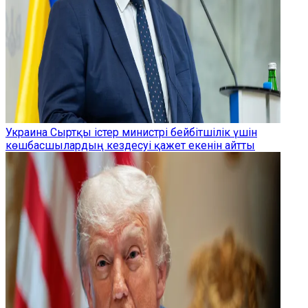
Украина Сыртқы істер министрі бейбітшілік үшін
көшбасшылардың кездесуі қажет екенін айтты