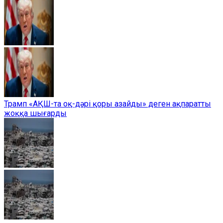
Трамп «АҚШ-та оқ-дәрі қоры азайды» деген ақпаратты
жоққа шығарды