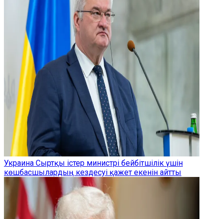
Украина Сыртқы істер министрі бейбітшілік үшін
көшбасшылардың кездесуі қажет екенін айтты