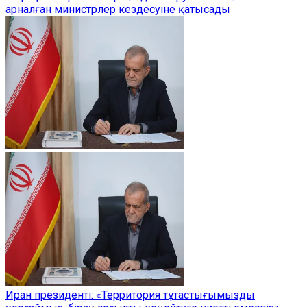
арналған министрлер кездесуіне қатысады
Иран президенті: «Территория тұтастығымызды