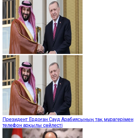
Президент Ердоған Сауд Арабиясының тақ мұрагерімен
телефон арқылы сөйлесті