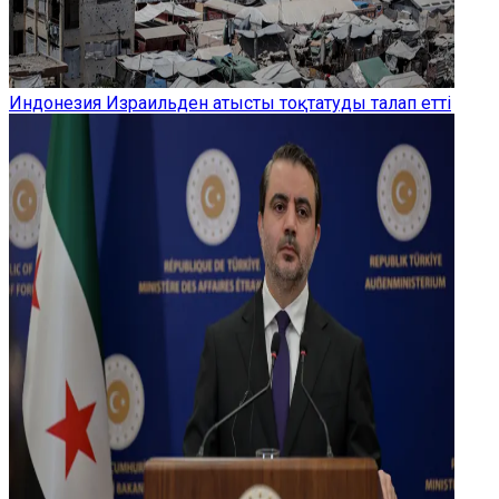
Индонезия Израильден атысты тоқтатуды талап етті