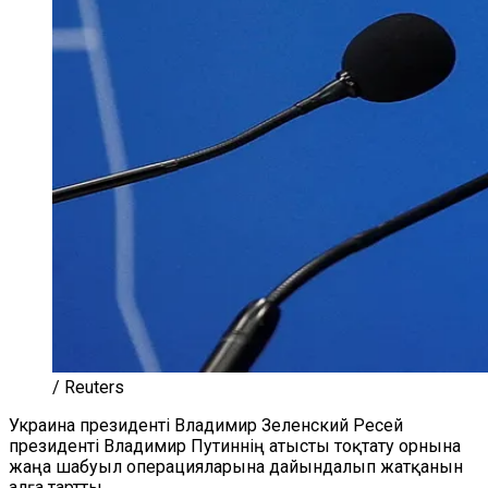
/ Reuters
Украина президенті Владимир Зеленский Ресей
президенті Владимир Путиннің атысты тоқтату орнына
жаңа шабуыл операцияларына дайындалып жатқанын
алға тартты.