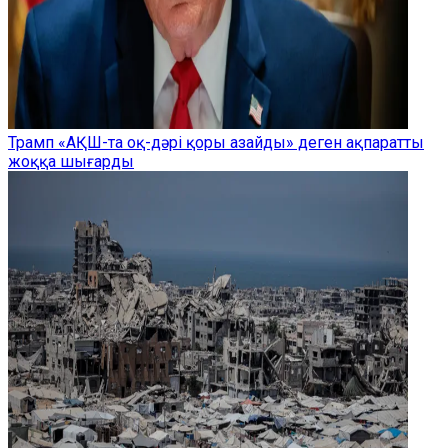
Трамп «АҚШ-та оқ-дәрі қоры азайды» деген ақпаратты
жоққа шығарды