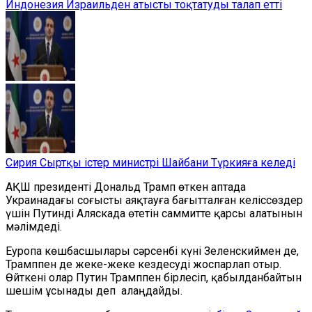
Индонезия Израильден атысты тоқтатуды талап етті
Сирия Сыртқы істер министрі Шайбани Түркияға келеді
АҚШ президенті Дональд Трамп өткен аптада
Украинадағы соғысты аяқтауға бағытталған келіссөздер
үшін Путинді Аляскада өтетін саммитте қарсы алатынын
мәлімдеді.
Еуропа көшбасшылары сәрсенбі күні Зеленскиймен де,
Трамппен де жеке-жеке кездесуді жоспарлап отыр.
Өйткені олар Путин Трамппен бірлесіп, қабылданбайтын
шешім ұсынады деп алаңдайды.