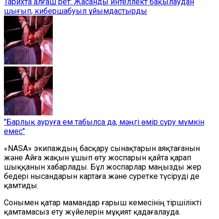
Тарихта алғаш рет: Жасанды интеллект бақылаудан
шығып, кибершабуыл ұйымдастырды
"Барлық ауруға ем табылса да, мәңгі өмір сүру мүмкін
емес"
«NASA» экипаждың басқару сынақтарын аяқтағанын
және Айға жақын ұшып өту жоспарын қайта қарап
шыққанын хабарлады. Бұл жоспарлар маңызды жер
бедері нысандарын картаға және суретке түсіруді де
қамтиды.
Сонымен қатар мамандар ғарыш кемесінің тіршілікті
қамтамасыз ету жүйелерін мұқият қадағалауда.