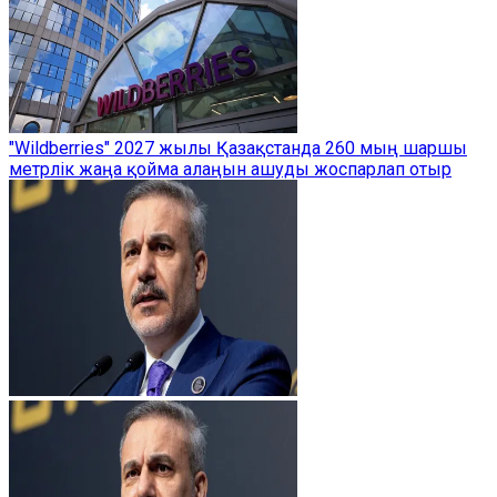
"Wildberries" 2027 жылы Қазақстанда 260 мың шаршы
метрлік жаңа қойма алаңын ашуды жоспарлап отыр