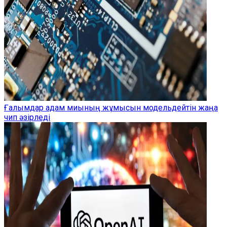
Ғалымдар адам миының жұмысын модельдейтін жаңа
чип әзірледі