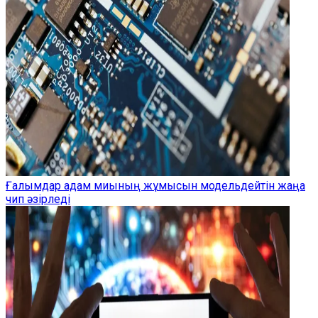
Ғалымдар адам миының жұмысын модельдейтін жаңа
чип әзірледі