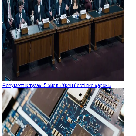
Әлеуметтік тұзақ: 5 әйел «Үлкен бестікке қарсы»