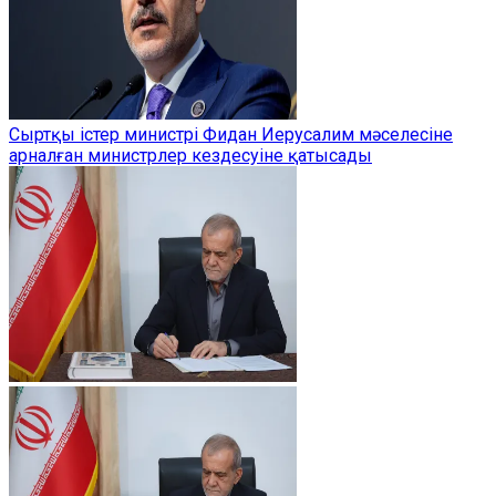
Сыртқы істер министрі Фидан Иерусалим мәселесіне
арналған министрлер кездесуіне қатысады