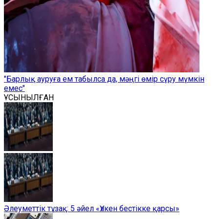
"Барлық ауруға ем табылса да, мәңгі өмір сүру мүмкін
емес"
ҰСЫНЫЛҒАН
Әлеуметтік тұзақ: 5 әйел «Үлкен бестікке қарсы»