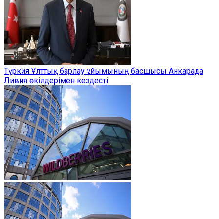
Түркия Ұлттық барлау ұйымының басшысы Анкарада
Ливия өкілдерімен кездесті