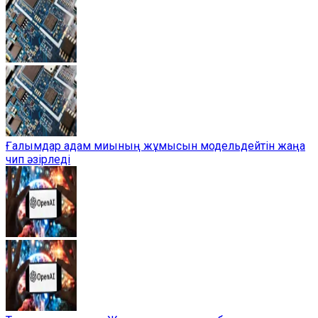
Ғалымдар адам миының жұмысын модельдейтін жаңа
чип әзірледі