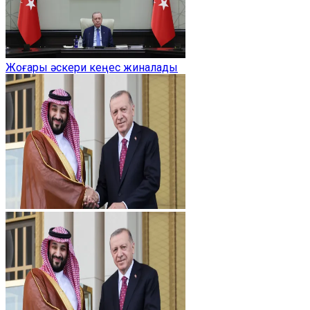
Жоғары әскери кеңес жиналады