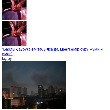
"Барлық ауруға ем табылса да, мәңгі өмір сүру мүмкін
емес"
Іздеу