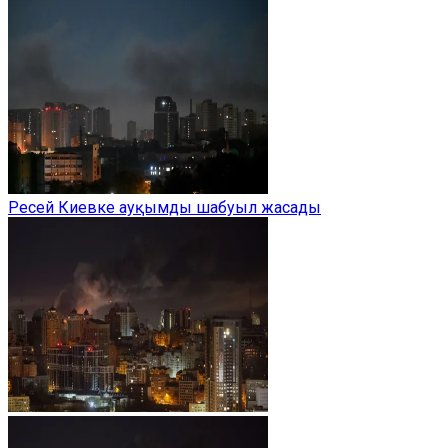
Ресей Киевке ауқымды шабуыл жасады