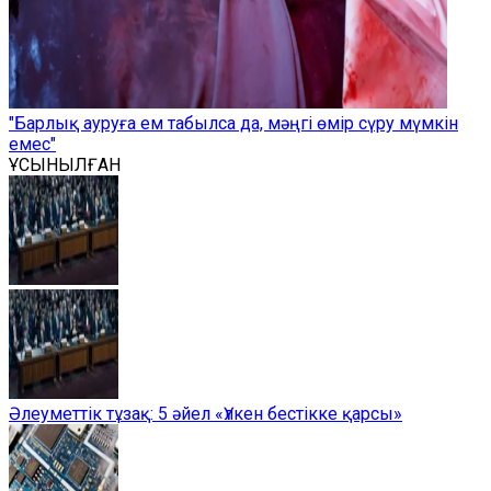
"Барлық ауруға ем табылса да, мәңгі өмір сүру мүмкін
емес"
ҰСЫНЫЛҒАН
Әлеуметтік тұзақ: 5 әйел «Үлкен бестікке қарсы»