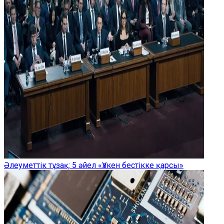
Әлеуметтік тұзақ: 5 әйел «Үлкен бестікке қарсы»