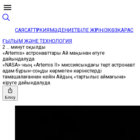
САЯСАТ
ТҮРКИЯ
МӘДЕНИЕТ
БІЛЕ ЖҮРІҢІЗ
КӨЗҚАРАС
ҒЫЛЫМ ЖӘНЕ ТЕХНОЛОГИЯ
2 ... минут оқылды
«Artemis» астронавттары Ай маңынан өтуге
дайындалуда
«NASA»-ның «Artemis II» миссиясындағы төрт астронавт
адам бұрын-соңды көрмеген көріністерді
тамашалағаннан кейін Айдың «тартылыс аймағына»
кіруге дайындалуда.
Бөлісу