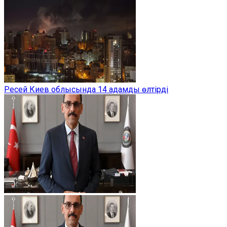
Ресей Киев облысында 14 адамды өлтірді