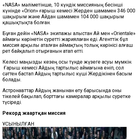
«NASA» мәліметінше, 10 күндік миссияның бесінші
күнінде «Orion» ғарыш кемесі Жерден шамамен 346 000
шақырым және Айдан шамамен 104 000 шақырым
қашықтықта болған.
Бұған дейін «NASA» экипажы алыстан Ай мен «Orientale»
аймағы көрінетін суретті жариялаған еді. Агенттік бұл
миссия арқылы аталған аймақтың толық көрінісі алғаш
рет байқалып отырғанын атап өтті.
Келесі маңызды кезең осы түнде жүзеге асуы мүмкін.
Ғарыш кемесі Айдың тартылыс аймағына еніп, сол
сәттен бастап Айдың тартылыс күші Жердікінен басым
болады.
Астронавттар Айдың жанынан өту барысында оны
тікелей бақылап, борттағы камералар арқылы суретке
түсіреді.
Рекорд жаңартқан миссия
ҰСЫНЫЛҒАН