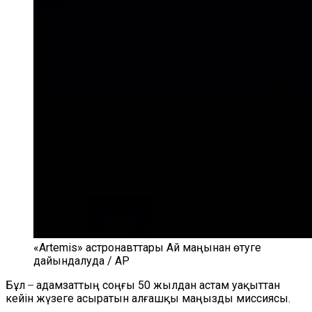
«Artemis» астронавттары Ай маңынан өтуге
дайындалуда / AP
Бұл ̶ адамзаттың соңғы 50 жылдан астам уақыттан
кейін жүзеге асыратын алғашқы маңызды миссиясы.