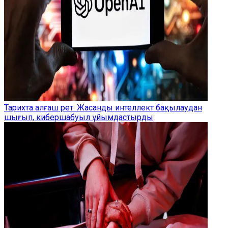
Тарихта алғаш рет: Жасанды интеллект бақылаудан
шығып, кибершабуыл ұйымдастырды