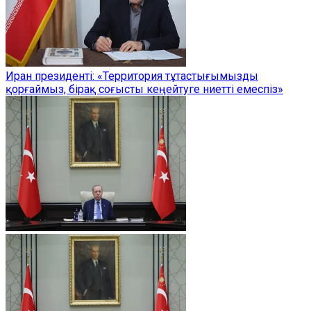
Иран президенті: «Территория тұтастығымызды
қорғаймыз, бірақ соғысты кеңейтуге ниетті емеспіз»