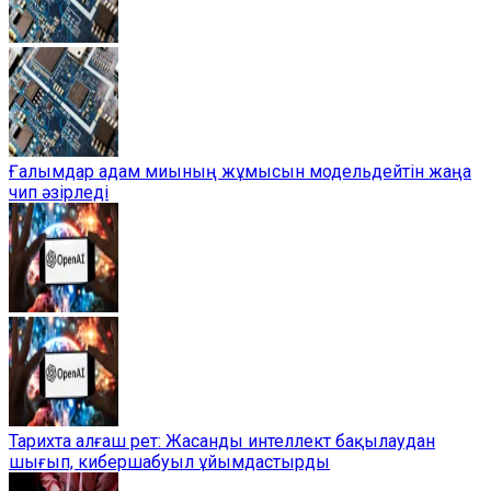
Ғалымдар адам миының жұмысын модельдейтін жаңа
чип әзірледі
Тарихта алғаш рет: Жасанды интеллект бақылаудан
шығып, кибершабуыл ұйымдастырды