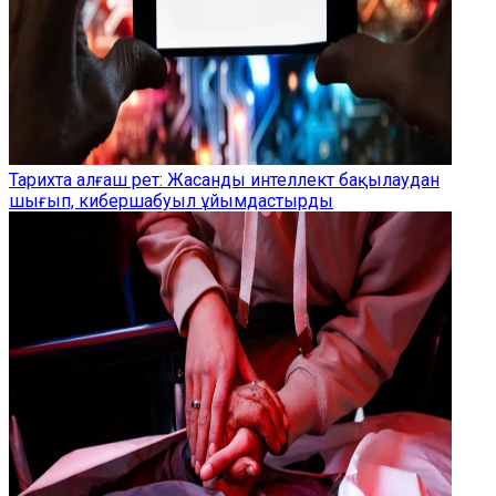
Тарихта алғаш рет: Жасанды интеллект бақылаудан
шығып, кибершабуыл ұйымдастырды