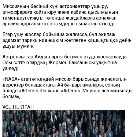
Миссияның бесінші күні астронавттар ұшыру,
атмосфераға қайта кіру және кабина қысымының
төмендеуі сияқты төтенше жағдайларға арналған
арнайы қорғаныс костюмдерін сынақтан өткізді.
Егер ұшу жоспар бойынша жалғасса, бұл экипаж
адамзат тарихында ешкім жетпеген қашықтыққа дейін
ұшуы мүмкін.
Астронавттар Айдың арғы бетімен өтуді жоспарлауда.
Осы сәтте олардың Жермен байланысы уақытша
үзіледі.
«NASA» атап өткендей миссия барысында жиналатын
деректер болашақтағы Ай бағдарламалары, соның
ішінде «Artemis III» және «Artemis IV» үшін аса маңызды
болмақ.
ҰСЫНЫЛҒАН