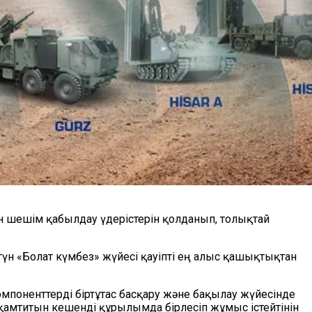
н шешім қабылдау үдерістерін
қолданып, толықтай
гүн «Болат күмбез» жүйесі қауіпті ең алыс қашықтықтан
омпоненттерді біртұтас басқару және бақылау жүйесінде
і қамтитын кешенді құрылымда бірлесіп жұмыс істейтінін