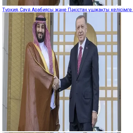
Түркия, Сауд Арабиясы және Пәкістан үшжақты келісімге