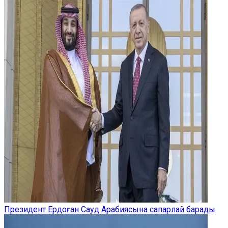
Президент Ердоған Сауд Арабиясына сапарлай барады