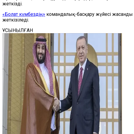
жеткізді.
«Болат күмбездің»
командалық-басқару жүйесі жасанды ин
жеткізіледі.
ҰСЫНЫЛҒАН