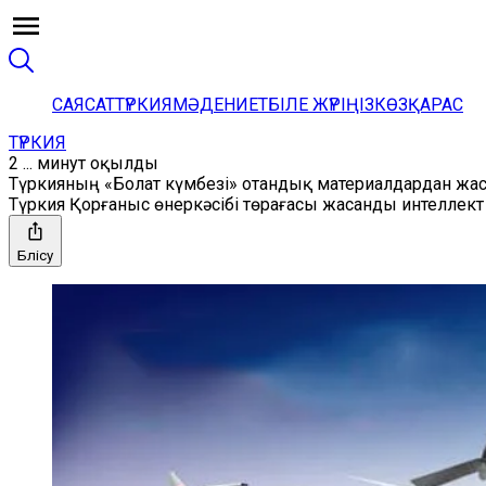
САЯСАТ
ТҮРКИЯ
МӘДЕНИЕТ
БІЛЕ ЖҮРІҢІЗ
КӨЗҚАРАС
ТҮРКИЯ
2 ... минут оқылды
Түркияның «Болат күмбезі» отандық материалдардан жас
Түркия Қорғаныс өнеркәсібі төрағасы жасанды интелле
Бөлісу