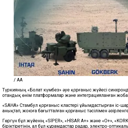
/ AA
Түркияның «Болат күмбез» әуе қорғаныс жүйесі синхро
отандық өнім платформалар және интеграцияланған жоба
«SAHA» Стамбул қорғаныс кластері ұйымдастырған іс-шар
анықтап, жоюға бағытталған қорғаныс тәсілімен әзірленге
Гөргүн бұл жүйенің «SİPER», «HİSAR A+» және «O+», «KORK
біріктіретінін, ал бұл құрамдастар радар, электро-опти