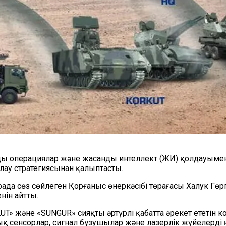
нды операциялар және жасанды интеллект (ЖИ) қолдауыме
лау стратегиясынан қалыптасты.
ада сөз сөйлеген Қорғаныс өнеркәсібі төрағасы Халук Гөр
нін айтты.
UT» және «SUNGUR» сияқты әртүрлі қабатта әрекет ететін к
калық сенсорлар, сигнал бұзушылар және лазерлік жүйелерд