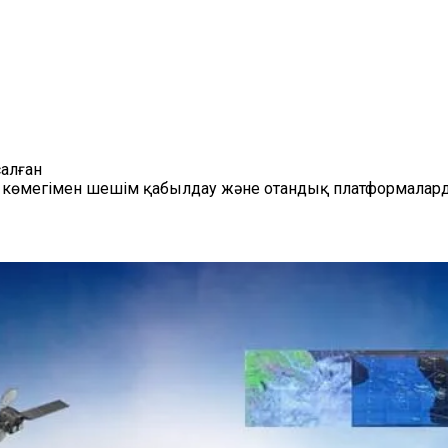
алған
кт көмегімен шешім қабылдау және отандық платформалар