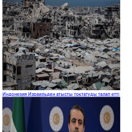
Индонезия Израильден атысты тоқтатуды талап етті