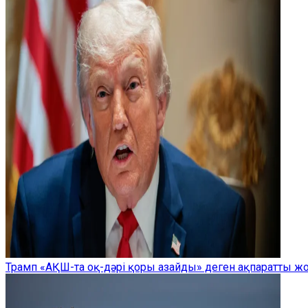
Трамп «АҚШ-та оқ-дәрі қоры азайды» деген ақпаратты 