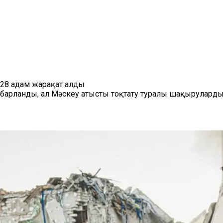
 28 адам жарақат алды
абарланды, ал Мәскеу атысты тоқтату туралы шақырулард