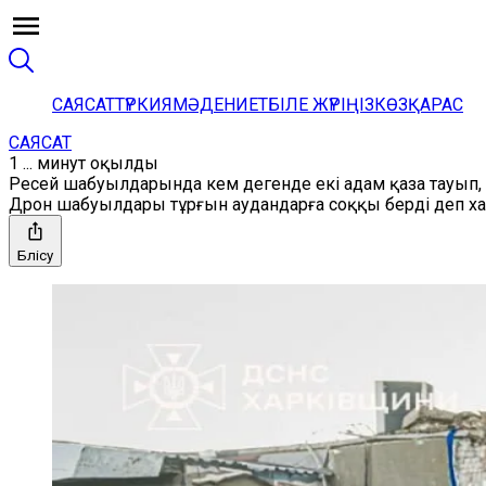
САЯСАТ
ТҮРКИЯ
МӘДЕНИЕТ
БІЛЕ ЖҮРІҢІЗ
КӨЗҚАРАС
САЯСАТ
1 ... минут оқылды
Ресей шабуылдарында кем дегенде екі адам қаза тауып,
Дрон шабуылдары тұрғын аудандарға соққы берді деп х
Бөлісу