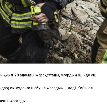
н қиып, 28 адамды жарақаттады, олардың ішінде үш
дар) екі ауданға шабуыл жасады», – деді. Кейін ол
соққы жасалды.