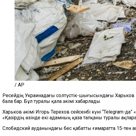
/ AP
Ресейдің Украинадағы солтүстік-шығысындағы Харьков 
бала бар. Бұл туралы қала әкімі хабарлады.
Харьков әкімі Игорь Терехов сейсенбі күні “Telegram-да
«Қазірдің өзінде екі адамның қаза тапқаны туралы ақпарат
Слобидский ауданындағы бес қабатты ғимаратта 15-тен а