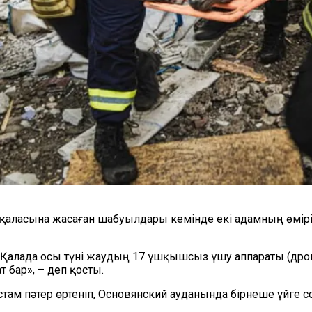
қаласына жасаған шабуылдары кемінде екі адамның өмірі
” «Қалада осы түні жаудың 17 ұшқышсыз ұшу аппараты (дрон
 бар», – деп қосты.
стам пәтер өртеніп, Основянский ауданында бірнеше үйге 