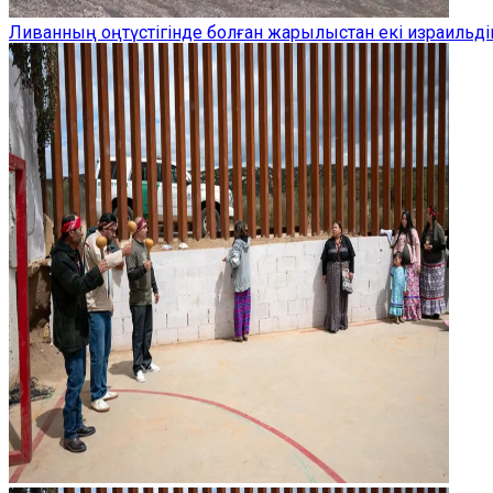
Ливанның оңтүстігінде болған жарылыстан екі израильдік