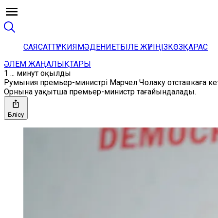
САЯСАТ
ТҮРКИЯ
МӘДЕНИЕТ
БІЛЕ ЖҮРІҢІЗ
КӨЗҚАРАС
ӘЛЕМ ЖАҢАЛЫҚТАРЫ
1 ... минут оқылды
Румыния премьер-министрі Марчел Чолаку отставкаға кет
Орнына уақытша премьер-министр тағайындалады.
Бөлісу