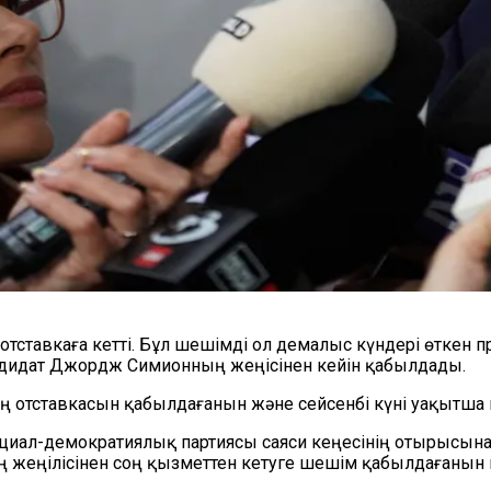
отставкаға кетті. Бұл шешімді ол демалыс күндері өткен 
ндидат Джордж Симионның жеңісінен кейін қабылдады.
 отставкасын қабылдағанын және сейсенбі күні уақытша
иал-демократиялық партиясы саяси кеңесінің отырысынан
ң жеңілісінен соң қызметтен кетуге шешім қабылдағанын 