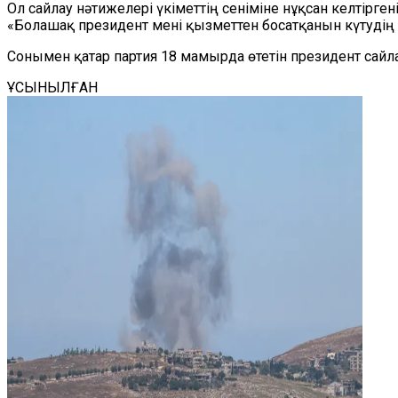
Ол сайлау нәтижелері үкіметтің сеніміне нұқсан келтірген
«Болашақ президент мені қызметтен босатқанын күтудің о
Сонымен қатар партия 18 мамырда өтетін президент сай
ҰСЫНЫЛҒАН