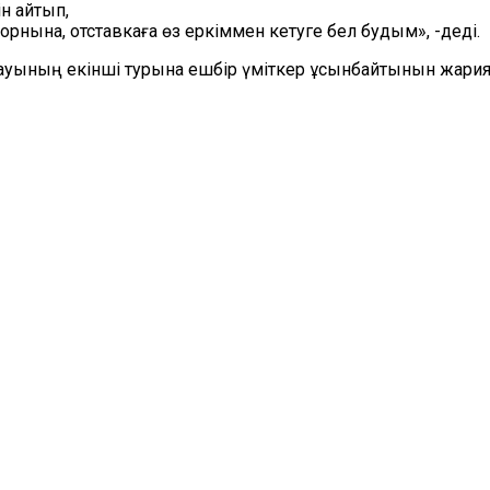
ін айтып,
рнына, отставкаға өз еркіммен кетуге бел будым», -деді.
лауының екінші турына ешбір үміткер ұсынбайтынын жари