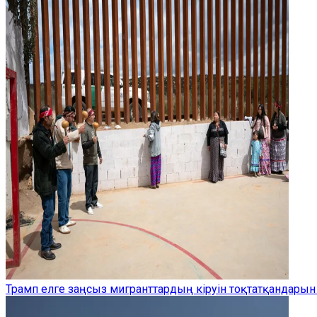
Трамп елге заңсыз мигранттардың кіруін тоқтатқандарын 