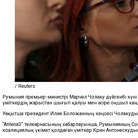
/ Reuters
Румыния премьер-министрі Марчел Чолаку дүйсенбі күні 
үміткердің жарыстан шығып қалуы мен әсіре оңшыл ка
Уақытша президент Илие Боложанның кеңсесі Чолакудың
“Antena3” телеарнасының хабарлауынша, Румынияның Соц
коалициялық үкімет қолдаған үміткер Крин Антонескуды