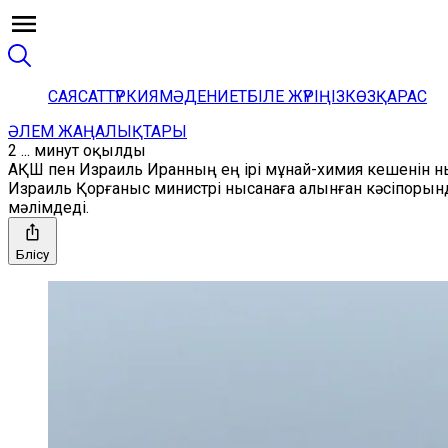
САЯСАТ
ТҮРКИЯ
МӘДЕНИЕТ
БІЛЕ ЖҮРІҢІЗ
КӨЗҚАРАС
ӘЛЕМ ЖАҢАЛЫҚТАРЫ
2 ... минут оқылды
АҚШ пен Израиль Иранның ең ірі мұнай-химия кешенін н
Израиль Қорғаныс министрі нысанаға алынған кәсіпоры
мәлімдеді.
Бөлісу