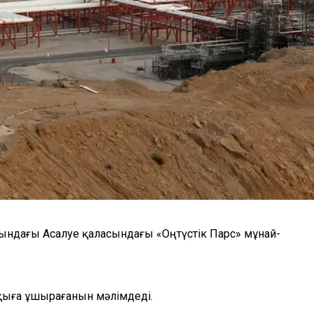
ындағы Асалуе қаласындағы «Оңтүстік Парс» мұнай-
ққыға ұшырағанын мәлімдеді.