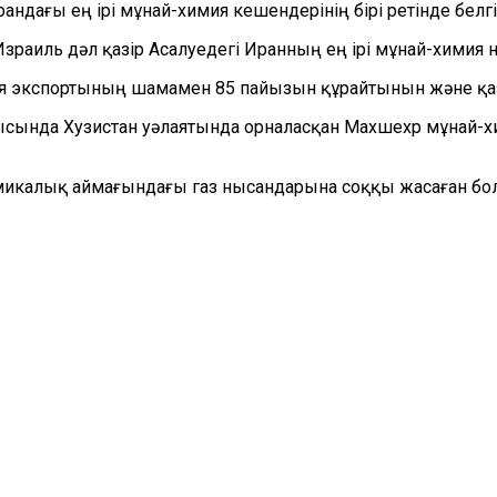
ндағы ең ірі мұнай-химия кешендерінің бірі ретінде белг
Израиль дәл қазір Асалуедегі Иранның ең ірі мұнай-химия
я экспортының шамамен 85 пайызын құрайтынын және қазі
атысында Хузистан уәлаятында орналасқан Махшехр мұнай
номикалық аймағындағы газ нысандарына соққы жасаған бо