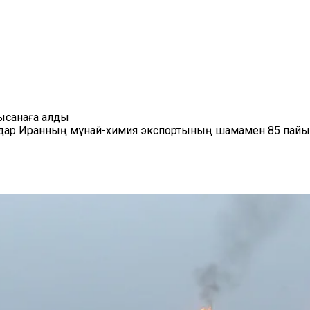
ысанаға алды
ндар Иранның мұнай-химия экспортының шамамен 85 пайы