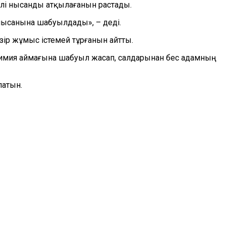
ілі нысанды атқылағанын растады.
 нысанына шабуылдады», – деді.
р жұмыс істемей тұрғанын айтты.
-химия аймағына шабуыл жасап, салдарынан бес адамның
латын.