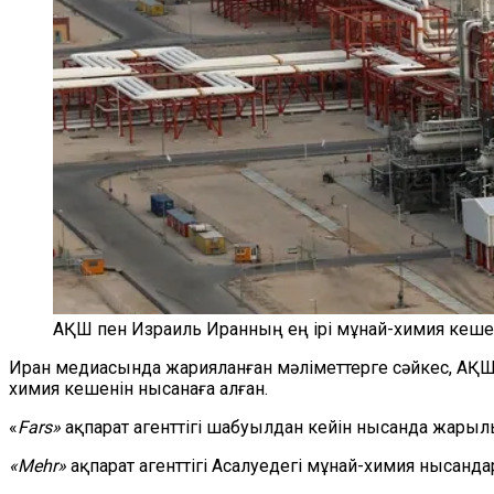
АҚШ пен Израиль Иранның ең ірі мұнай-химия кешен
Иран медиасында жарияланған мәліметтерге сәйкес, АҚШ
химия кешенін нысанаға алған.
«
Fars»
ақпарат агенттігі шабуылдан кейін нысанда жарыл
«Mehr»
ақпарат агенттігі Асалуедегі мұнай-химия нысан