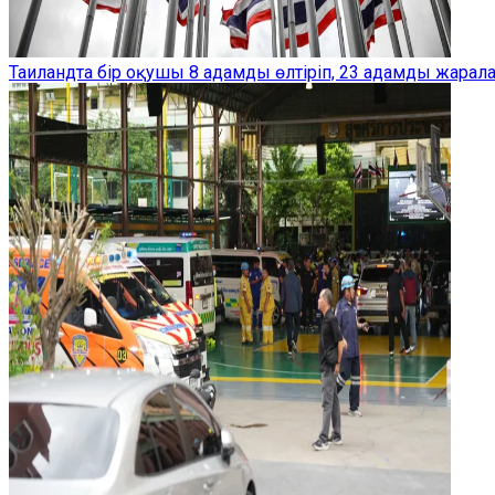
Таиландта бір оқушы 8 адамды өлтіріп, 23 адамды жарал