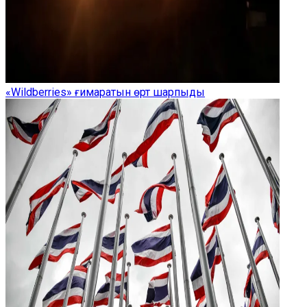
«Wildberries» ғимаратын өрт шарпыды