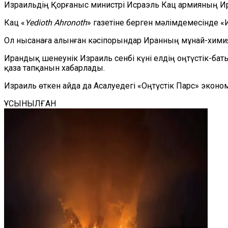
Израильдің Қорғаныс министрі Исраэль Кац армияның Ира
Кац «
Yedioth Ahronoth
» газетіне берген мәлімдемесінде «
Ол нысанаға алынған кәсіпорындар Иранның мұнай-хими
Ирандық шенеунік Израиль сенбі күні елдің оңтүстік-б
қаза тапқанын хабарлады.
Израиль өткен айда да Асалуедегі «Оңтүстік Парс» эко
ҰСЫНЫЛҒАН