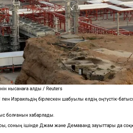
ін нысанаға алды / Reuters
 пен Израильдің бірлескен шабуылы елдің оңтүстік-батыс
ыс болғанын хабарлады.
дары, соның ішінде Джам және Демаванд зауыттары да со