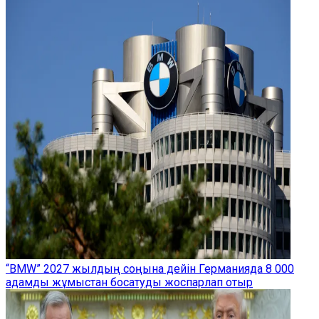
“BMW” 2027 жылдың соңына дейін Германияда 8 000
адамды жұмыстан босатуды жоспарлап отыр