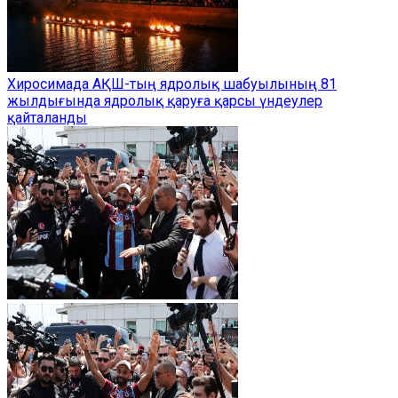
Хиросимада АҚШ-тың ядролық шабуылының 81
жылдығында ядролық қаруға қарсы үндеулер
қайталанды