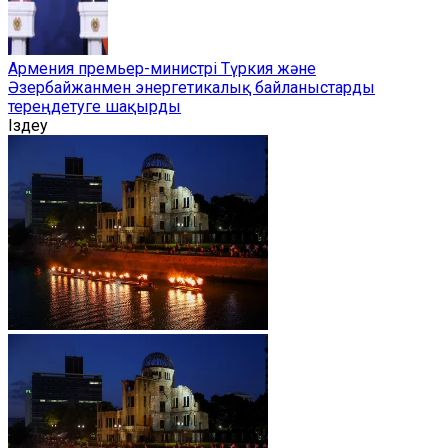
Армения премьер-министрі Түркия және
Әзербайжанмен энергетикалық байланыстарды
тереңдетуге шақырды
Іздеу