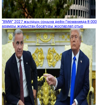
“BMW” 2027 жылдың соңына дейін Германияда 8 000
адамды жұмыстан босатуды жоспарлап отыр