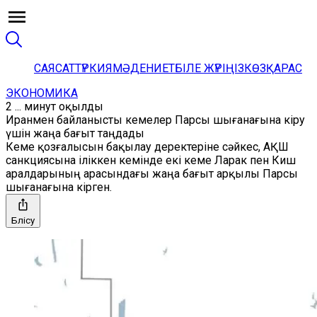
САЯСАТ
ТҮРКИЯ
МӘДЕНИЕТ
БІЛЕ ЖҮРІҢІЗ
КӨЗҚАРАС
ЭКОНОМИКА
2 ... минут оқылды
Иранмен байланысты кемелер Парсы шығанағына кіру
үшін жаңа бағыт таңдады
Кеме қозғалысын бақылау деректеріне сәйкес, АҚШ
санкциясына іліккен кемінде екі кеме Ларак пен Киш
аралдарының арасындағы жаңа бағыт арқылы Парсы
шығанағына кірген.
Бөлісу