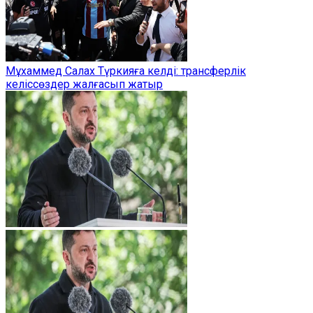
Мұхаммед Салах Түркияға келді: трансферлік
келіссөздер жалғасып жатыр