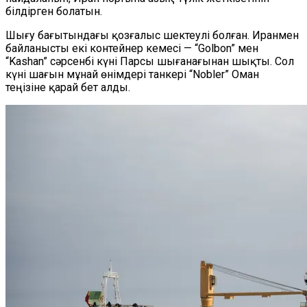
білдірген
болатын
.
Шығу бағытындағы қозғалыс шектеулі
болған
. Иранмен
байланысты екі контейнер кемесі —
“
Golbon
”
мен
“
Kashan
”
сәрсенбі күні Парсы шығанағынан шықты. Сол
күні шағын мұнай өнімдері танкері
“
Nobler
”
Оман
теңізіне қарай бет алды.