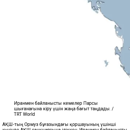
Иранмен байланысты кемелер Парсы
шығанағына кіру үшін жаңа бағыт таңдады. /
TRT World
АҚШ-тың Ормуз бұғазындағы қоршауының үшінші
күнінде АҚШ санкциясына іліккен, Иранмен байланысты