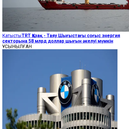
Қатысты
TRT Қазақ - Таяу Шығыстағы соғыс энергия
секторына 58 млрд доллар шығын әкелуі мүмкін
ҰСЫНЫЛҒАН