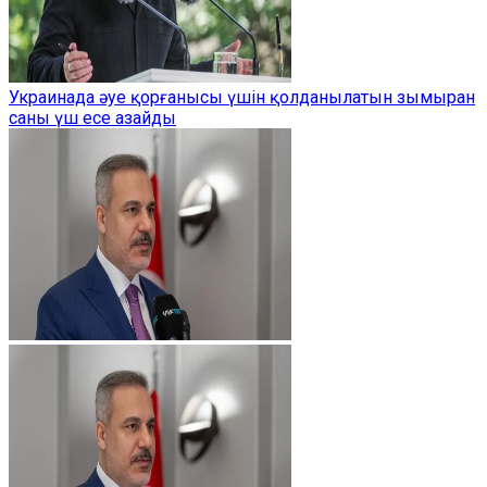
Украинада әуе қорғанысы үшін қолданылатын зымыран
саны үш есе азайды