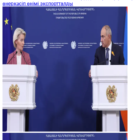
өнеркәсіп өнімі экспортталды