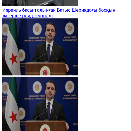
Израиль басып алынған Батыс Шериядағы босқын
лагеріне рейд жүргізді