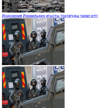
Индонезия Израильден атысты тоқтатуды талап етті