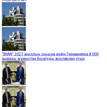
“BMW” 2027 жылдың соңына дейін Германияда 8 000
адамды жұмыстан босатуды жоспарлап отыр