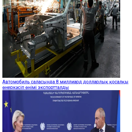
Автомобиль саласында 8 миллиард долларлық қосалқы
өнеркәсіп өнімі экспортталды