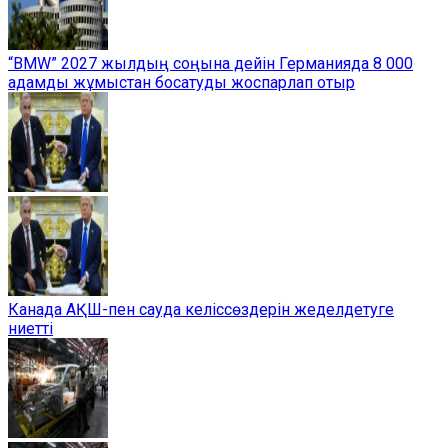
“BMW” 2027 жылдың соңына дейін Германияда 8 000
адамды жұмыстан босатуды жоспарлап отыр
Канада АҚШ-пен сауда келіссөздерін жеделдетуге
ниетті