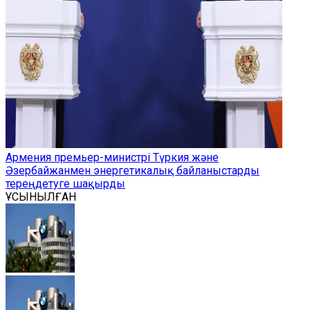
Армения премьер-министрі Түркия және
Әзербайжанмен энергетикалық байланыстарды
тереңдетуге шақырды
ҰСЫНЫЛҒАН