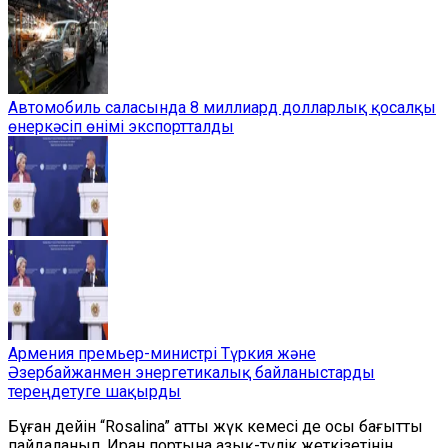
Автомобиль саласында 8 миллиард долларлық қосалқы
өнеркәсіп өнімі экспортталды
Армения премьер-министрі Түркия және
Әзербайжанмен энергетикалық байланыстарды
тереңдетуге шақырды
Бұған дейін
“
Rosalina
”
атты жүк кемесі де осы бағытты
пайдаланып, Иран портына азық-түлік жеткізетінін