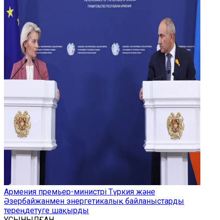
Армения премьер-министрі Түркия және
Әзербайжанмен энергетикалық байланыстарды
тереңдетуге шақырды
ҰСЫНЫЛҒАН