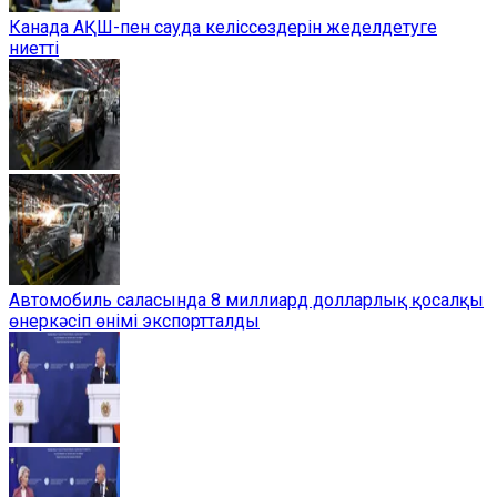
Канада АҚШ-пен сауда келіссөздерін жеделдетуге
ниетті
Автомобиль саласында 8 миллиард долларлық қосалқы
өнеркәсіп өнімі экспортталды