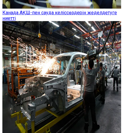
Канада АҚШ-пен сауда келіссөздерін жеделдетуге
ниетті