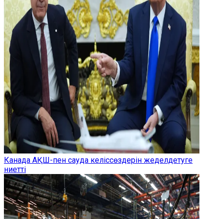
Канада АҚШ-пен сауда келіссөздерін жеделдетуге
ниетті