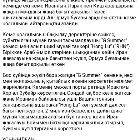
кемінде екі кеме Иранның Ларак пен Киш аралдарына
жақын маңдағы жаңа бағыт арқылы Парсы
шығанағына кірді. Ал Ормуз бұғазы арқылы өтетін кеме
қозғалысы айтарлықтай азайды.
Кеме қозғалысын бақылау деректеріне
сәйкес
,
сұйытылған мұнай газын тасымалдаушы
“
G Summer
”
кемесі мен алып шикі мұнай танкері
“
Hong Lu
”
(
“
RHN
”
)
Біріккен Араб Әмірліктерінен шыққаннан кейін Иран
жағалауына жақын бағытпен жүзіп, Ормуз бұғазынан
жаңа
бағыт арқылы өткен.
Бос күйінде жүзіп бара жатқан
“
G Summer
”
кеменің иесі
мен экипажының қытайлық екенін көрсететін мәлімет
жариялаған
.
Кеменің межелі порты ретінде Ирактағы
Хор әл-Зубайр көрсетілген. Сондай-ақ бос келе жатқан
және Иранмен байланысы үшін Вашингтон
ның
санкция
сына ұшыраған“
Hong Lu
”
көп ұзамай дәл сол
бағытпен жүрген. 2 миллион баррельге дейін шикі
мұнай тасымалдай алатын бұл танкер кейін Иран
жағалауы бойымен батысқа қарай жылжи отырып,
бұйрық күтіп тұрғанын көрсеткен.
ҰСЫНЫЛҒАН