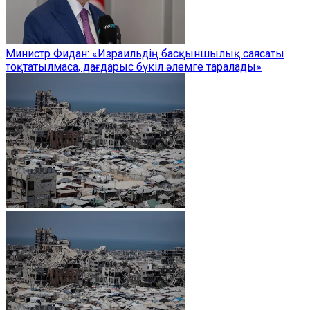
Министр Фидан: «Израильдің басқыншылық саясаты
тоқтатылмаса, дағдарыс бүкіл әлемге таралады»