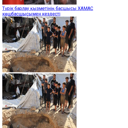
Түрік барлау қызметінің басшысы ХАМАС
көшбасшысымен кездесті