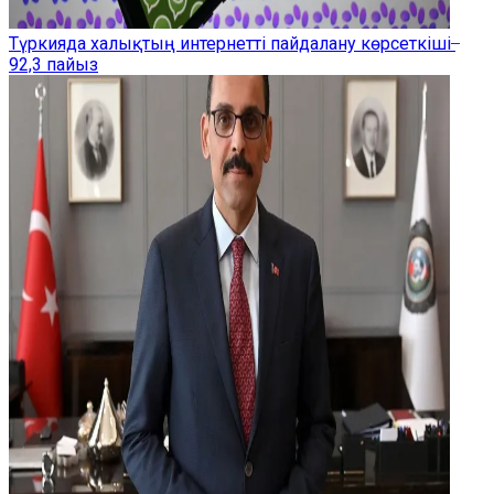
Түркияда халықтың интернетті пайдалану көрсеткіші ̶
92,3 пайыз