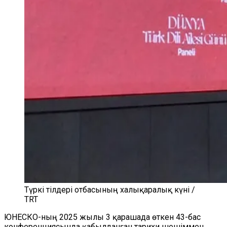
Түркі тілдері отбасының халықаралық күні /
TRT
ЮНЕСКО-ның 2025 жылы 3 қарашада өткен 43-бас
конференциясында қабылданған тарихи шешіммен