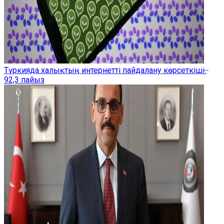
Түркияда халықтың интернетті пайдалану көрсеткіші ̶
92,3 пайыз