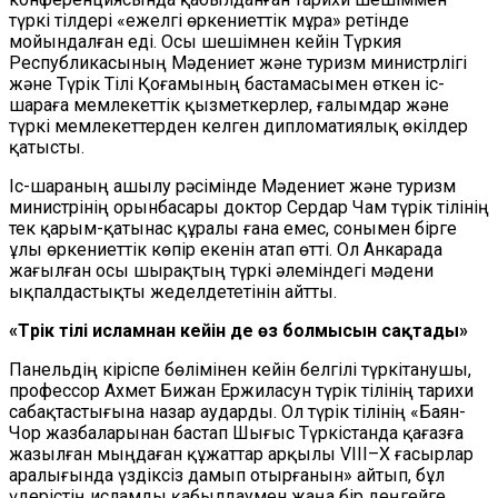
түркі тілдері «ежелгі өркениеттік мұра» ретінде
мойындалған еді. Осы шешімнен кейін Түркия
Республикасының Мәдениет және туризм министрлігі
және Түрік Тілі Қоғамының бастамасымен өткен іс-
шараға мемлекеттік қызметкерлер, ғалымдар және
түркі мемлекеттерден келген дипломатиялық өкілдер
қатысты.
Іс-шараның ашылу рәсімінде Мәдениет және туризм
министрінің орынбасары доктор Сердар Чам түрік тілінің
тек қарым-қатынас құралы ғана емес, сонымен бірге
ұлы өркениеттік көпір екенін атап өтті. Ол Анкарада
жағылған осы шырақтың түркі әлеміндегі мәдени
ықпалдастықты жеделдететінін айтты.
«Түрік тілі исламнан кейін де өз болмысын сақтады»
Панельдің кіріспе бөлімінен
кейін белгілі түркітанушы,
профессор Ахмет Бижан
Е
ржиласун түрік тілінің тарихи
сабақтастығына назар аударды. Ол түрік тілінің «Баян-
Чор жазбаларынан бастап Шығыс Түркістанда қағазға
жазылған мыңдаған құжаттар арқылы VIII–X ғасырлар
аралығында үздіксіз дамып отырғанын» айтып, бұл
үдерістің исламды қабылдаумен жаңа бір деңгейге