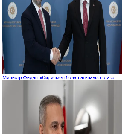
Министр Фидан: «Сириямен болашағымыз ортақ»