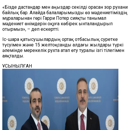
«Бізде дастандар мен аңыздар секілді орасан зор рухани
байлық бар. Алайда балаларымызды өз мәдениетіміздің
мұраларынан гөрі Гарри Потер сияқты танымал
мәдениет өнімдерін оқуға көбірек ынталандырып
отырмыз», – деп ескертті.
Іс-шара қатысушылардың ортақ отбасылық суретке
түсуімен және 15 желтоқсанды алдағы жылдары түркі
әлемінде мерекелік рухта атап өту туралы ізгі тілегімен
аяқталды.
ҰСЫНЫЛҒАН