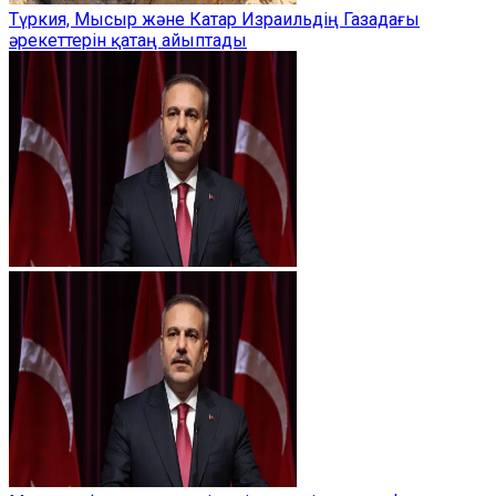
Түркия, Мысыр және Катар Израильдің Газадағы
әрекеттерін қатаң айыптады