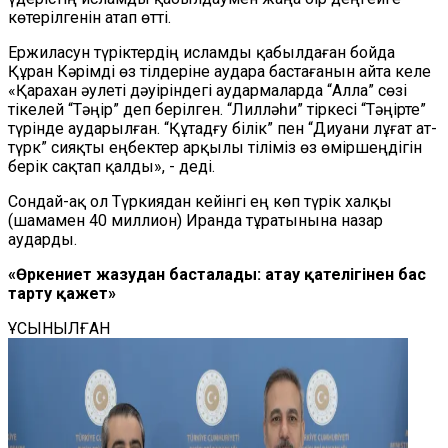
көтерілгенін атап өтті.
Е
ржиласун түріктердің исламды қабылдаған бойда
Құран Кәрімді өз тілдеріне аудара бастағанын айта келе
«Қарахан әулеті дәуіріндегі аудармаларда “Алла” сөзі
тікелей “Тәңір” деп берілген. “Лилләһи” тіркесі “Тәңірте”
түрінде аударылған. “Құтадғу білік” пен “Диуани лұғат ат-
түрк” сияқты еңбектер арқылы тіліміз өз өміршеңдігін
берік сақтап қалды»,
-
деді.
Сондай-ақ ол Түркиядан кейінгі ең көп түрік халқы
(
шамамен 40 миллион
)
Иранда тұратынына назар
аударды.
«Өркениет жазудан басталады: атау қателігінен бас
тарту қажет»
ҰСЫНЫЛҒАН