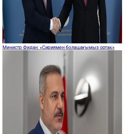
Министр Фидан: «Сириямен болашағымыз ортақ»