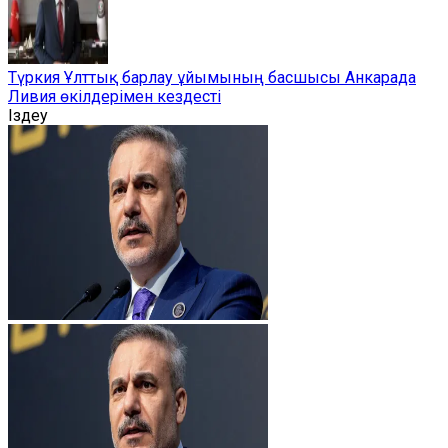
Түркия Ұлттық барлау ұйымының басшысы Анкарада
Ливия өкілдерімен кездесті
Іздеу