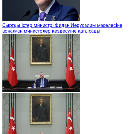
Сыртқы істер министрі Фидан Иерусалим мәселесіне
арналған министрлер кездесуіне қатысады