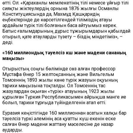
өтті. Ол: «Қараханлы мемлекетінің тілі немесе ұйғыр тілі
сияқты жіктеулердің орнына 1876 жылғы Османлы
Конституциясында да, Махмұд Қашқаридің
еңбектерінде де көрсетілгендей тіліміздің атауы
әрдайым түрік тілі болғанын баса айтуымыз керек.
Батыс ғалымдарының дұрыс тұжырымдарын қабылдай
отырып, қате атауларды түзету – біздің міндетіміз», –
деді.
«160 миллиондық тәуелсіз күш және мәдени сананың
маңызы»
Отырыстың соңғы бөлімінде сөз алған профессор
Мұстафа Өнер 15 желтоқсанның және Вильгельм
Томсеннің 1893 жылы көне түрік жазуын оқуының
тарихи маңызына тоқталды. Ол Томсеннің тас
жазулардан оқыған «түрік» атауының 1923 жылы
құрылған Түркия Республикасымен айрықша мәнге ие
болып, тарихи тұрғыда түйінделгенін атап өтті.
Еуразия кеңістігінде 160 миллионнан асатын халқы бар
тәуелсіз түркі әлемінің аса қуатты күш екенін еске
салған Өнер мәдени жаттану мәселесіне де назар
аударды.