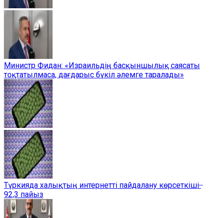
Министр Фидан: «Израильдің басқыншылық саясаты
тоқтатылмаса, дағдарыс бүкіл әлемге таралады»
Түркияда халықтың интернетті пайдалану көрсеткіші ̶
92,3 пайыз