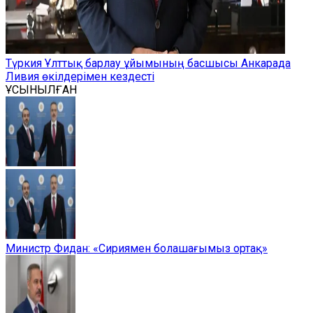
Түркия Ұлттық барлау ұйымының басшысы Анкарада
Ливия өкілдерімен кездесті
ҰСЫНЫЛҒАН
Министр Фидан: «Сириямен болашағымыз ортақ»