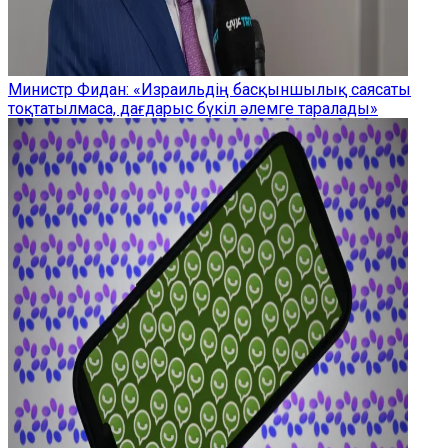
Министр Фидан: «Израильдің басқыншылық саясаты
тоқтатылмаса, дағдарыс бүкіл әлемге таралады»