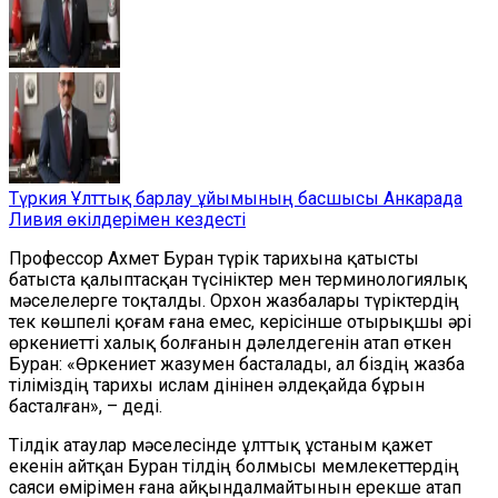
Түркия Ұлттық барлау ұйымының басшысы Анкарада
Ливия өкілдерімен кездесті
Профессор Ахмет Буран түрік тарихына қатысты
батыста қалыптасқан түсініктер мен терминологиялық
мәселелерге тоқталды. Орхон жазбалары түріктердің
тек көшпелі қоғам ғана емес, керісінше отырықшы әрі
өркениетті халық болғанын дәлелдегенін атап өткен
Буран: «Өркениет жазумен басталады, ал біздің жазба
тіліміздің тарихы ислам дінінен әлдеқайда бұрын
басталған», – деді.
Тілдік атаулар мәселесінде ұлттық ұстаным қажет
екенін айтқан Буран тілдің болмысы мемлекеттердің
саяси өмірімен ғана айқындалмайтынын ерекше атап