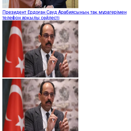
Президент Ердоған Сауд Арабиясының тақ мұрагерімен
телефон арқылы сөйлесті