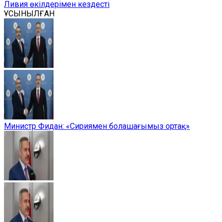
Ливия өкілдерімен кездесті
ҰСЫНЫЛҒАН
Министр Фидан: «Сириямен болашағымыз ортақ»