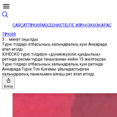
САЯСАТ
ТҮРКИЯ
МӘДЕНИЕТ
БІЛЕ ЖҮРІҢІЗ
КӨЗҚАРАС
ТҮРКИЯ
3 ... минут оқылды
Түркі тілдері отбасының халықаралық күні Анкарада
атап өтілді
ЮНЕСКО түркі тілдерін «дүниежүзілік құндылық»
ретінде ресми түрде танығаннан кейін 15 желтоқсан
Түркі тілдері отбасының халықаралық күні ретінде
Анкарада Түрік Тілі Қоғамы ұйымдастырған
халықаралық панельмен алғаш рет атап өтілді.
Бөлісу