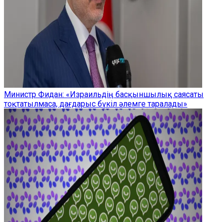
Министр Фидан: «Израильдің басқыншылық саясаты
тоқтатылмаса, дағдарыс бүкіл әлемге таралады»