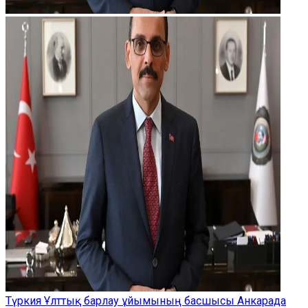
Түркия Ұлттық барлау ұйымының басшысы Анкарада