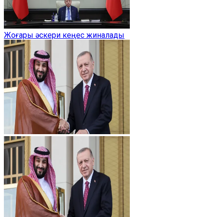
Жоғары әскери кеңес жиналады