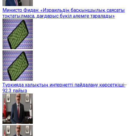
Министр Фидан: «Израильдің басқыншылық саясаты
тоқтатылмаса, дағдарыс бүкіл әлемге таралады»
Түркияда халықтың интернетті пайдалану көрсеткіші ̶
92,3 пайыз