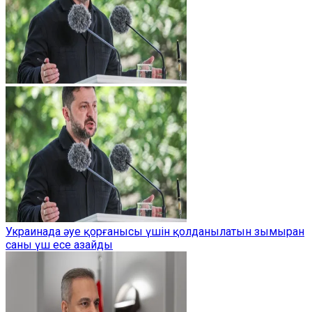
Украинада әуе қорғанысы үшін қолданылатын зымыран
саны үш есе азайды