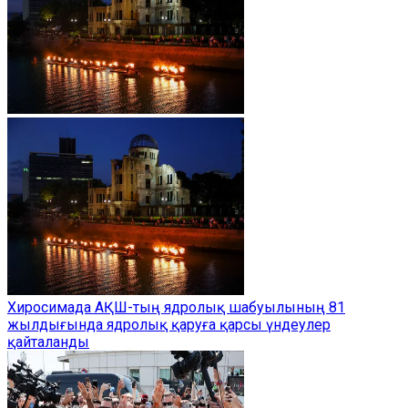
Хиросимада АҚШ-тың ядролық шабуылының 81
жылдығында ядролық қаруға қарсы үндеулер
қайталанды