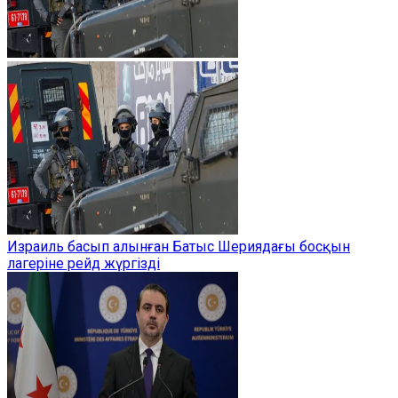
Израиль басып алынған Батыс Шериядағы босқын
лагеріне рейд жүргізді