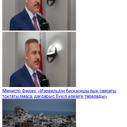
Министр Фидан: «Израильдің басқыншылық саясаты
тоқтатылмаса, дағдарыс бүкіл әлемге таралады»