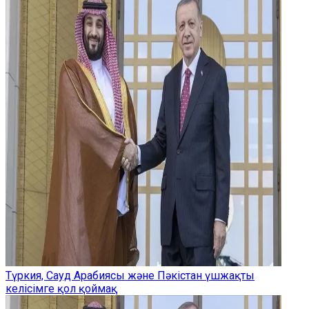
Түркия, Сауд Арабиясы және Пәкістан үшжақты
келісімге қол қоймақ