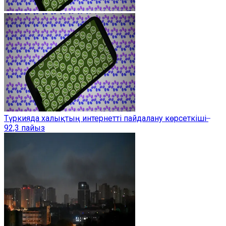
Түркияда халықтың интернетті пайдалану көрсеткіші ̶
92,3 пайыз