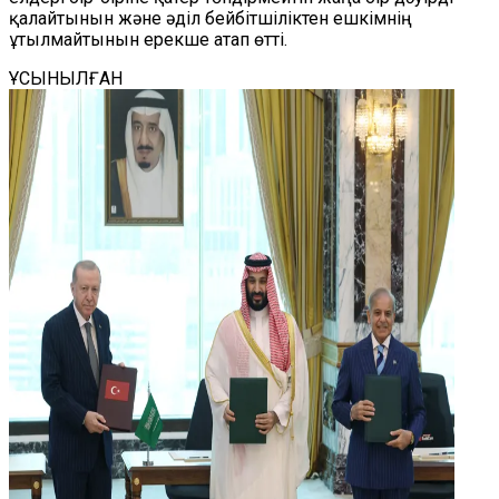
қалайтынын және әділ бейбітшіліктен ешкімнің
ұтылмайтынын ерекше атап өтті.
ҰСЫНЫЛҒАН