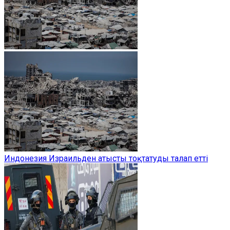
Индонезия Израильден атысты тоқтатуды талап етті