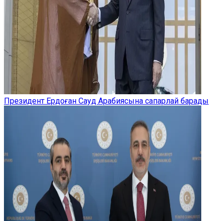
Президент Ердоған Сауд Арабиясына сапарлай барады