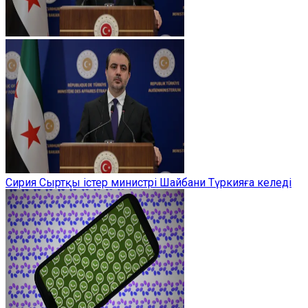
Сирия Сыртқы істер министрі Шайбани Түркияға келеді