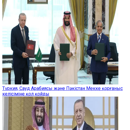
Түркия, Сауд Арабиясы және Пәкістан Мекке қорғаныс
келісіміне қол қойды