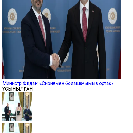
Министр Фидан: «Сириямен болашағымыз ортақ»
ҰСЫНЫЛҒАН