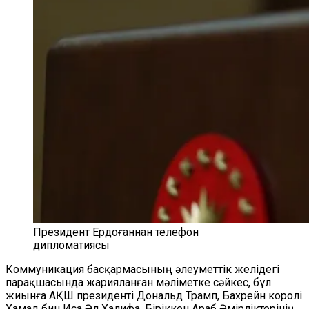
Президент Ердоғаннан телефон
дипломатиясы
Коммуникация басқармасының әлеуметтік желідегі
парақшасында жарияланған мәліметке сәйкес, бұл
жиынға АҚШ президенті Дональд Трамп, Бахрейн королі
Хамад бин Иса Әл Халифа, Біріккен Араб Әмірліктерінің