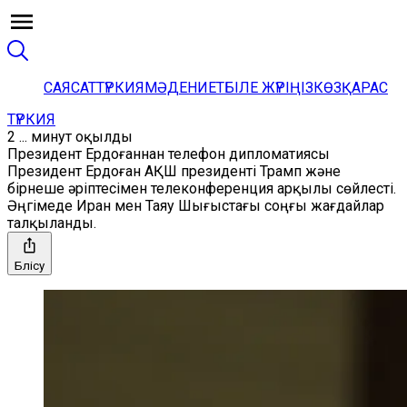
САЯСАТ
ТҮРКИЯ
МӘДЕНИЕТ
БІЛЕ ЖҮРІҢІЗ
КӨЗҚАРАС
ТҮРКИЯ
2 ... минут оқылды
Президент Ердоғаннан телефон дипломатиясы
Президент Ердоған АҚШ президенті Трамп және
бірнеше әріптесімен телеконференция арқылы сөйлесті.
Әңгімеде Иран мен Таяу Шығыстағы соңғы жағдайлар
талқыланды.
Бөлісу