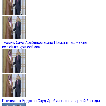
Түркия, Сауд Арабиясы және Пәкістан үшжақты
келісімге қол қоймақ
Президент Ердоған Сауд Арабиясына сапарлай барады