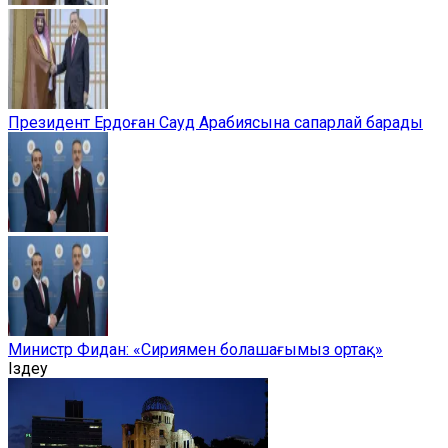
Президент Ердоған Сауд Арабиясына сапарлай барады
Министр Фидан: «Сириямен болашағымыз ортақ»
Іздеу