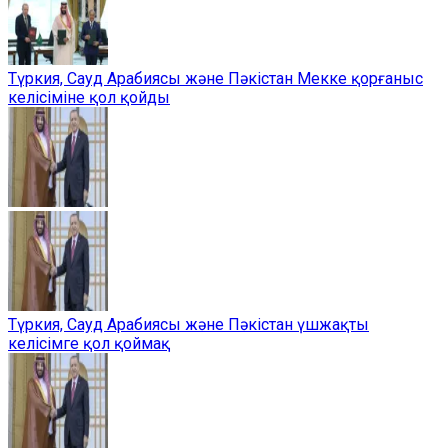
Түркия, Сауд Арабиясы және Пәкістан Мекке қорғаныс
келісіміне қол қойды
Түркия, Сауд Арабиясы және Пәкістан үшжақты
келісімге қол қоймақ