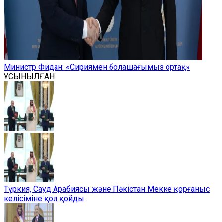
Министр Фидан: «Сириямен болашағымыз ортақ»
ҰСЫНЫЛҒАН
Түркия, Сауд Арабиясы және Пәкістан Мекке қорғаныс
келісіміне қол қойды