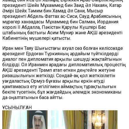
президенті Шейх Мұхаммед бин Заид Әл Нахаян, Катар
Әмірі Шейх Тәмим бин Хамад Әл Сани, Мысыр
президенті Абдель Фаттах ас-Сиси, Сауд Арабиясының
мұрагер ханзадасы Мұхаммед бин Салман, Иордания
королі ІІ Абдалла, Пәкістан Қарулы Күштері Бас
штабының бастығы Асим Мунир және АҚШ арезиденті
Кабинетінің мүшелері қатысты.
Иран мен Таяу Шығыстағы ахуал сөз болған келіссөзде
арезидент Ердоған Түркияның әрдайым түйткілдерді
диалог пен дипломатия арқылы шешуді жақтайтынын
білдірді. Ол Иранмен арадағы дипломатиялық процестің
АҚШ арезиденті Трамп атап өткен деңгейге жетуіне
ризашылығын жеткізді. Сондай-ақ қол жеткізілетін
уағдаластық Ормуз бұғазы арқылы еркін өтуді
қамтамасыз ету игілігімен аймақтың тұрақтылығын
бекіте түсетінін, бұл жағдайдың әлемдік экономиканы
да оңалтатынын баса айтты.
ҰСЫНЫЛҒАН