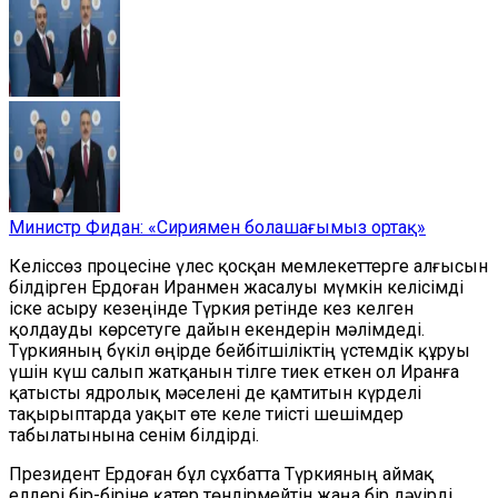
Министр Фидан: «Сириямен болашағымыз ортақ»
Келіссөз процесіне үлес қосқан мемлекеттерге алғысын
білдірген Ердоған Иранмен жасалуы мүмкін келісімді
іске асыру кезеңінде Түркия ретінде кез келген
қолдауды көрсетуге дайын екендерін мәлімдеді.
Түркияның бүкіл өңірде бейбітшіліктің үстемдік құруы
үшін күш салып жатқанын тілге тиек еткен ол Иранға
қатысты ядролық мәселені де қамтитын күрделі
тақырыптарда уақыт өте келе тиісті шешімдер
табылатынына сенім білдірді.
Президент Ердоған бұл сұхбатта Түркияның аймақ
елдері бір-біріне қатер төндірмейтін жаңа бір дәуірді