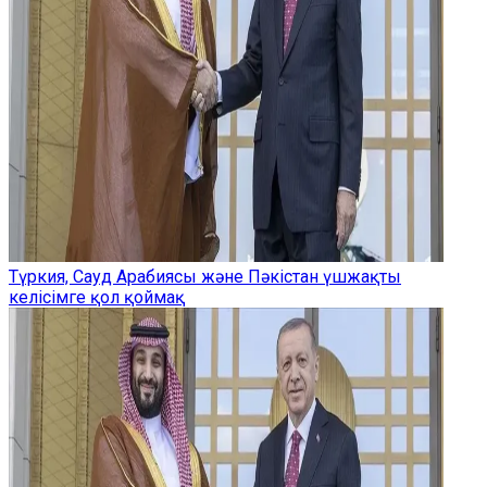
Түркия, Сауд Арабиясы және Пәкістан үшжақты
келісімге қол қоймақ