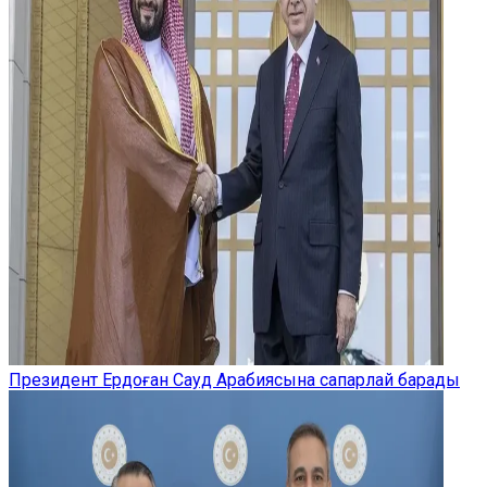
Президент Ердоған Сауд Арабиясына сапарлай барады