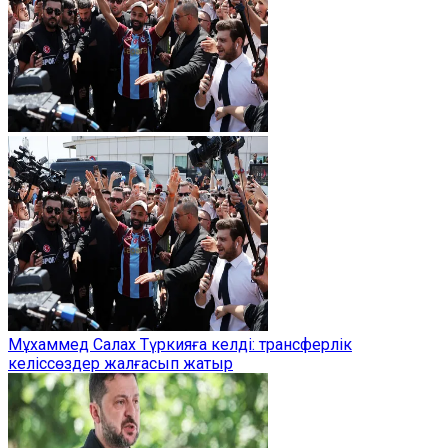
Мұхаммед Салах Түркияға келді: трансферлік
келіссөздер жалғасып жатыр