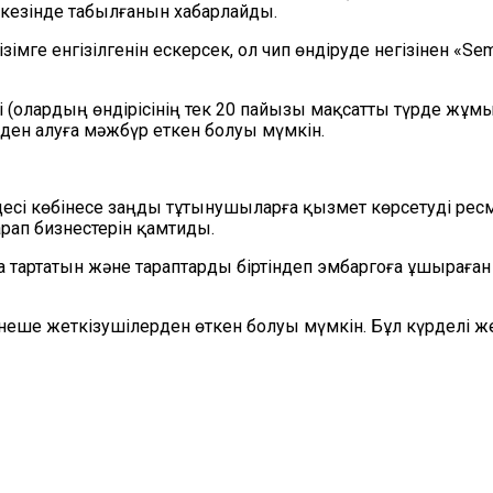
кезінде табылғанын хабарлайды.
 енгізілгенін ескерсек, ол чип өндіруде негізінен «Semico
і (олардың өндірісінің тек 20 пайызы мақсатты түрде жұмы
рден алуға мәжбүр еткен болуы мүмкін.
есі көбінесе заңды тұтынушыларға қызмет көрсетуді ресм
рап бизнестерін қамтиды.
 тартатын және тараптарды біртіндеп эмбаргоға ұшыраған
еше жеткізушілерден өткен болуы мүмкін. Бұл күрделі жетк