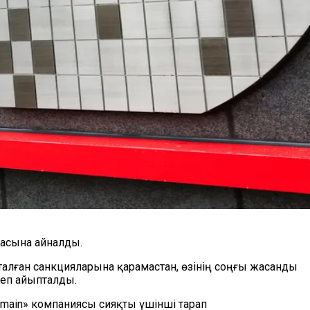
насына айналды.
алған санкцияларына қарамастан, өзінің соңғы жасанды
деп айыпталды.
tmain» компаниясы сияқты үшінші тарап