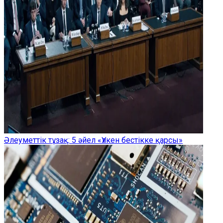
Әлеуметтік тұзақ: 5 әйел «Үлкен бестікке қарсы»