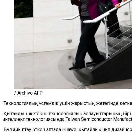
/ Archivo AFP
Технологиялық үстемдік үшін жарыстың жетегінде кеткен
Қытайдың жетекші технологиялық алпауыттарының бірі H
интеллект технологиясында Taiwan Semiconductor Manufac
Бұл айыптау өткен аптада Huawei қытайлық чип дизайнер