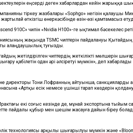
ктеулерін еңсерді деген хабарлардан кейін жарыққа шы
панияны тіркеу жазбалары «Sophgo» негізін қалаушы Мик
жартылай өткізгіш өнеркәсібінде өзін-өзі қамтамасыз ету
Ascend 910C» чипін «Nvidia H100»-ге ықтимал бәсекелес рет
ясының жақында TSMC чиптерін пайдалануы Қытайдың техн
сты алаңдаушылық туғызды.
тайдың жетілдірілген чиптердің жеткілікті мөлшерін шығар
ару қабілетін одан әрі әлсіретуі мүмкін», деп хабарлады 
 және директоры Тони Лофранның айтуынша, санкцияларды а
рнасына «Артқы есік немесе үшінші тарап көздерін қолдану
рактағы екі соғыс кезінде де, мұнай экспортына тыйым с
детте пайдалы құбыр мен шешім жасауға дайын біреу болад
лік технологиясы арқылы шығарылуы мүмкін және «Bloombe