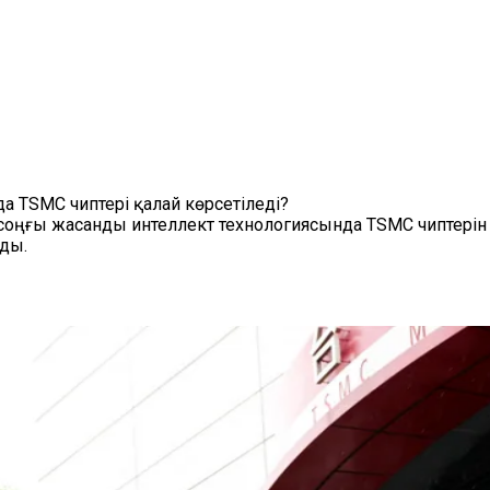
да TSMC чиптері қалай көрсетіледі?
соңғы жасанды интеллект технологиясында TSMC чиптерін
ды.