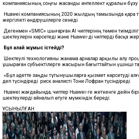
компаниясының соңғы жасанды интеллект құралын бұзу 
Huawei компаниясының 2020 жылдың тамызында қара тізімге
жергілікті өндірушілерге сенеді.
Дегенмен «SMIC» шығарған AI чиптерінің төмен тиімділіг
шектеулерін көрсетеді және Huawei-ді чиптерді басқа же
Бұл қалай жұмыс істейді?
Шектеулі технологияны жанама арналар арқылы алу проц
ұшыраған субъектілерге жасырын бағыттайтын үшінші та
«Бұл әдетте заңды тұтынушыларға қызмет көрсетуді алға
деп түсіндіреді риск аналисті Тони Лофран түсіндіреді.
Huawei жағдайында, чиптер Huawei-ге жеткенге дейін бірн
шектеулерді айналып өтуге мүмкіндік береді.
ҰСЫНЫЛҒАН