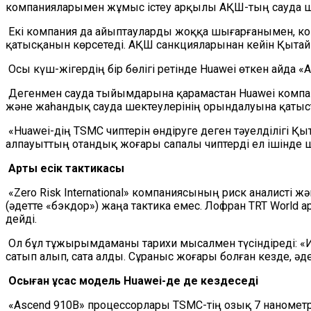
компанияларымен жұмыс істеу арқылы АҚШ-тың сауда ше
Екі компания да айыптауларды жоққа шығарғанымен, ком
қатысқанын көрсетеді. АҚШ санкцияларынан кейін Қытай 
Осы күш-жігердің бір бөлігі ретінде Huawei өткен айда «
Дегенмен сауда тыйымдарына қарамастан Huawei компани
және жаһандық сауда шектеулерінің орындалуына қаты
«Huawei-дің TSMC чиптерін өндіруге деген тәуелділігі Қы
алпауыттың отандық жоғары сапалы чиптерді ел ішінде шығ
Артқы есік тактикасы
«Zero Risk International» компаниясының риск аналисті
(әдетте «бэкдор») жаңа тактика емес. Лофран TRT World а
дейді.
Ол бұл тұжырымдаманы тарихи мысалмен түсіндіреді: «И
сатып алып, сата алды. Сұраныс жоғары болған кезде, ә
Осыған ұқсас модель Huawei-де де кездеседі
«Ascend 910B» процессорлары TSMC-тің озық 7 нанометр