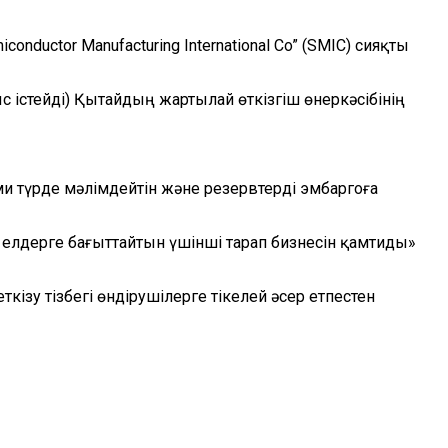
nductor Manufacturing International Co” (SMIC) сияқты
с істейді) Қытайдың жартылай өткізгіш өнеркәсібінің
и түрде мәлімдейтін және резервтерді эмбаргоға
 елдерге бағыттайтын үшінші тарап бизнесін қамтиды»
ізу тізбегі өндірушілерге тікелей әсер етпестен