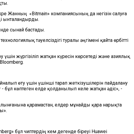
қты.
ре Жанның «Bitmain» компаниясының да негізін салуға
ді ынталандырды.
інде сынай бастады.
ологиялық тәуелсіздігі туралы әңгімені қайта өрбітті
у үшін жүргізіліп жатқан күресін көрсетеді және азиялық
Bloomberg.
йналып өту үшін үшінші тарап жеткізушілерін пайдалану
 - бұл көптеген елде қолданылып келе жатқан әдіс», -
алынғанына қарамастан, елдер мұнайды қара нарықта
ы».
rg» бұл чиптердің кем дегенде біреуі Huawei