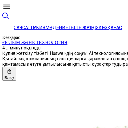
САЯСАТ
ТҮРКИЯ
МӘДЕНИЕТ
БІЛЕ ЖҮРІҢІЗ
КӨЗҚАРАС
Көзқарас
ҒЫЛЫМ ЖӘНЕ ТЕХНОЛОГИЯ
4 ... минут оқылды
Құпия жеткізу тізбегі: Huawei-дің соңғы AI технологиясын
Қытайлық компанияның санкцияларға қарамастан өзінің 
қамтамасыз етуге ұмтылысына қатысты сұрақтар тудыра
Бөлісу