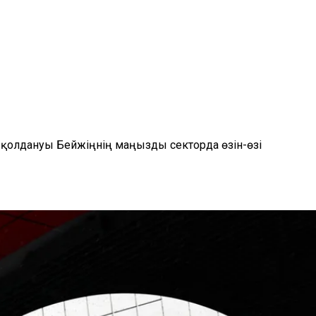
 қолдануы Бейжіңнің маңызды секторда өзін-өзі