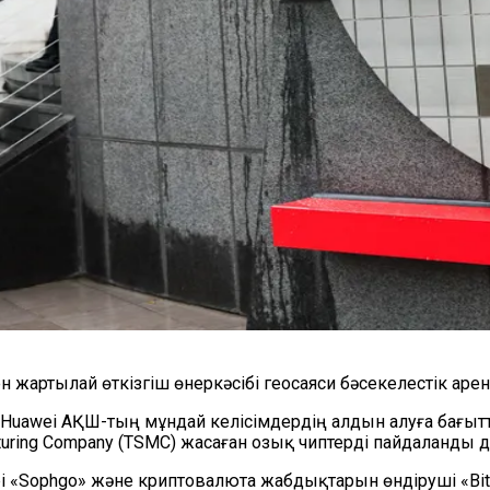
 жартылай өткізгіш өнеркәсібі геосаяси бәсекелестік аре
uawei АҚШ-тың мұндай келісімдердің алдын алуға бағытт
turing Company (TSMC) жасаған озық чиптерді пайдаланды 
і «Sophgo» және криптовалюта жабдықтарын өндіруші «Bi