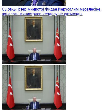
Сыртқы істер министрі Фидан Иерусалим мәселесіне
арналған министрлер кездесуіне қатысады