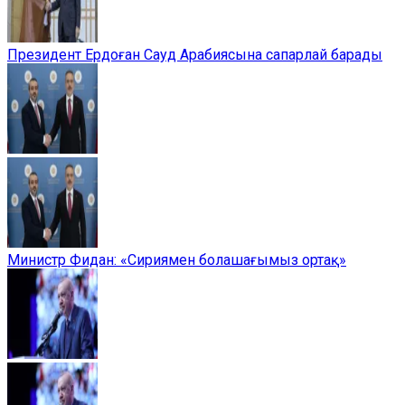
Президент Ердоған Сауд Арабиясына сапарлай барады
Министр Фидан: «Сириямен болашағымыз ортақ»