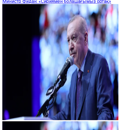
Министр Фидан: «Сириямен болашағымыз ортақ»