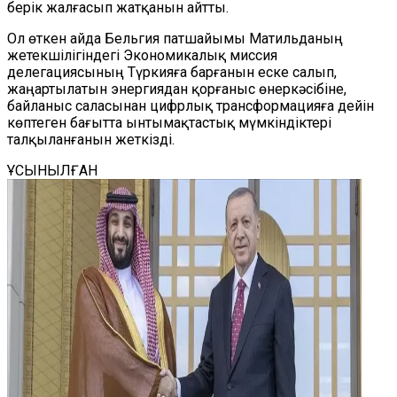
берік жалғасып жатқанын айтты.
Ол өткен айда Бельгия патшайымы Матильданың
жетекшілігіндегі Экономикалық миссия
делегациясының Түркияға барғанын еске салып,
жаңартылатын энергиядан қорғаныс өнеркәсібіне,
байланыс саласынан цифрлық трансформацияға дейін
көптеген бағытта ынтымақтастық мүмкіндіктері
талқыланғанын жеткізді.
ҰСЫНЫЛҒАН