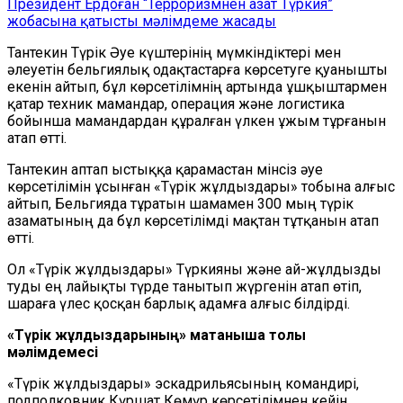
Президент Ердоған “Терроризмнен азат Түркия”
жобасына қатысты мәлімдеме жасады
Тантекин Түрік Әуе күштерінің мүмкіндіктері мен
әлеуетін бельгиялық одақтастарға көрсетуге қуанышты
екенін айтып, бұл көрсетілімнің артында ұшқыштармен
қатар техник мамандар, операция және логистика
бойынша мамандардан құралған үлкен ұжым тұрғанын
атап өтті.
Тантекин аптап ыстыққа қарамастан мінсіз әуе
көрсетілімін ұсынған «Түрік жұлдыздары» тобына алғыс
айтып, Бельгияда тұратын шамамен 300 мың түрік
азаматының да бұл көрсетілімді мақтан тұтқанын атап
өтті.
Ол «Түрік жұлдыздары» Түркияны және ай-жұлдызды
туды ең лайықты түрде танытып жүргенін атап өтіп,
шараға үлес қосқан барлық адамға алғыс білдірді.
«Түрік жұлдыздарының» мақтанышқа толы
мәлімдемесі
«Түрік жұлдыздары» эскадрильясының командирі,
подполковник Күршат Көмүр көрсетілімнен кейін