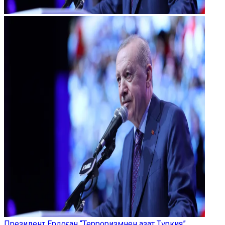
Президент Ердоған “Терроризмнен азат Түркия”