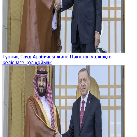
Түркия, Сауд Арабиясы және Пәкістан үшжақты
келісімге қол қоймақ