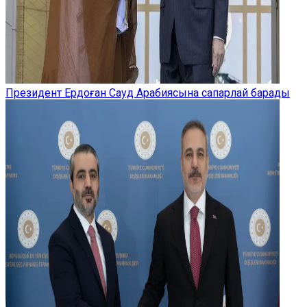
Президент Ердоған Сауд Арабиясына сапарлай барады