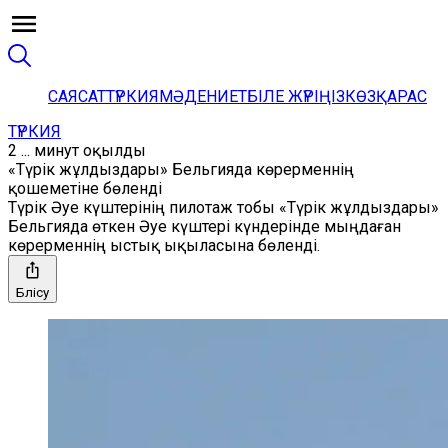
САЯСАТ
ТҮРКИЯ
МӘДЕНИЕТ
БІЛЕ ЖҮРІҢІЗ
КӨЗҚАРАС
ТҮРКИЯ
2 ... минут оқылды
«Түрік жұлдыздары» Бельгияда көрерменнің
қошеметіне бөленді
Түрік Әуе күштерінің пилотаж тобы «Түрік жұлдыздары»
Бельгияда өткен Әуе күштері күндерінде мыңдаған
көрерменнің ыстық ықыласына бөленді.
Бөлісу