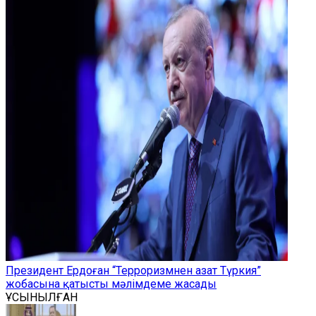
Президент Ердоған “Терроризмнен азат Түркия”
жобасына қатысты мәлімдеме жасады
ҰСЫНЫЛҒАН