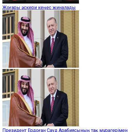
Жоғары әскери кеңес жиналады
Президент Ердоған Сауд Арабиясының тақ мұрагерімен