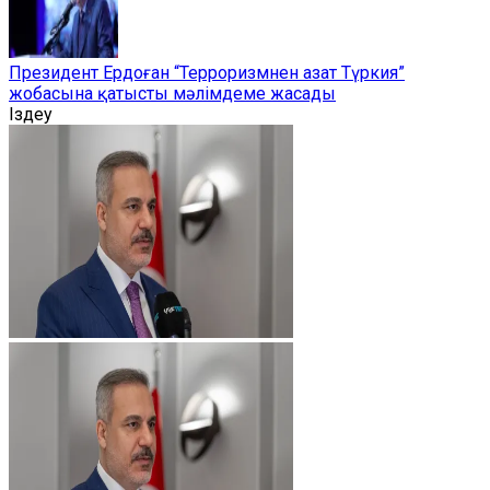
Президент Ердоған “Терроризмнен азат Түркия”
жобасына қатысты мәлімдеме жасады
Іздеу