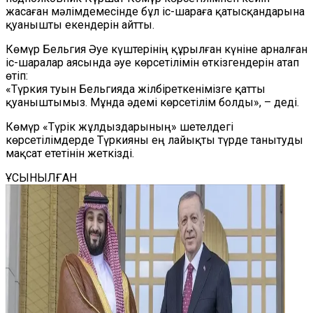
жасаған мәлімдемесінде бұл іс-шараға қатысқандарына
қуанышты екендерін айтты.
Көмүр Бельгия Әуе күштерінің құрылған күніне арналған
іс-шаралар аясында әуе көрсетілімін өткізгендерін атап
өтіп:
«Түркия туын Бельгияда жілбіреткенімізге қатты
қуаныштымыз. Мұнда әдемі көрсетілім болды», – деді.
Көмүр «Түрік жұлдыздарының» шетелдегі
көрсетілімдерде Түркияны ең лайықты түрде танытуды
мақсат ететінін жеткізді.
ҰСЫНЫЛҒАН