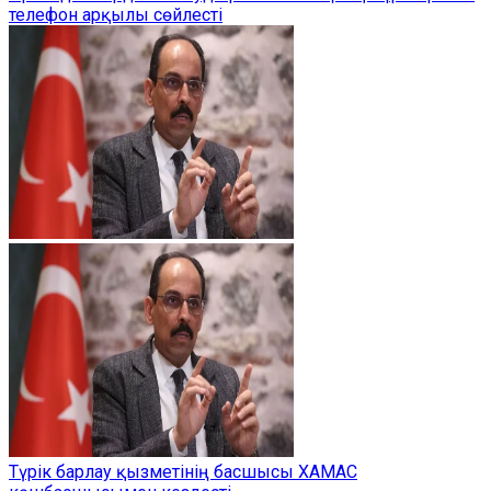
телефон арқылы сөйлесті
Түрік барлау қызметінің басшысы ХАМАС