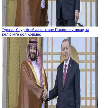
Түркия, Сауд Арабиясы және Пәкістан үшжақты
келісімге қол қоймақ