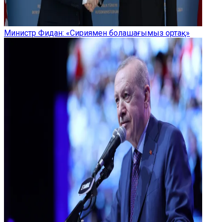
Министр Фидан: «Сириямен болашағымыз ортақ»