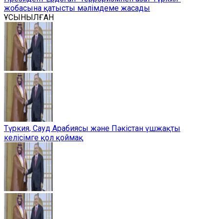
жобасына қатысты мәлімдеме жасады
ҰСЫНЫЛҒАН
Түркия, Сауд Арабиясы және Пәкістан үшжақты
келісімге қол қоймақ