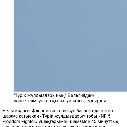
"Түрік жұлдыздарының" Бельгиядағы
көрсетілімі үлкен қызығушылық тудырды
Бельгиядағы Флоренн әскери-әуе базасында өткен
шараға қатысқан «Түрік жұлдыздары» тобы «NF-5
Freedom Fighter» ұшақтарымен шамамен 45 минуттық
әуе көрсетілімін ұсынып, ұзақ уақыт әуеде қалды.