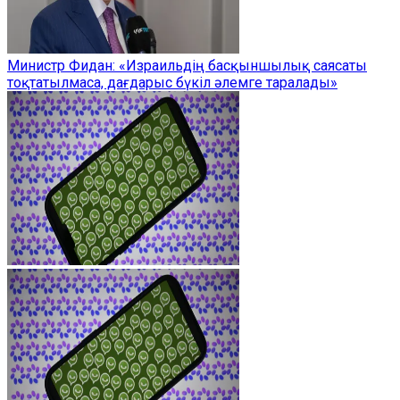
Министр Фидан: «Израильдің басқыншылық саясаты
тоқтатылмаса, дағдарыс бүкіл әлемге таралады»