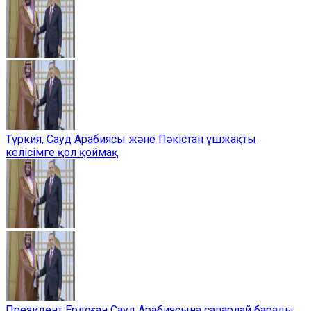
Түркия, Сауд Арабиясы және Пәкістан үшжақты
келісімге қол қоймақ
Президент Ердоған Сауд Арабиясына сапарлай барады