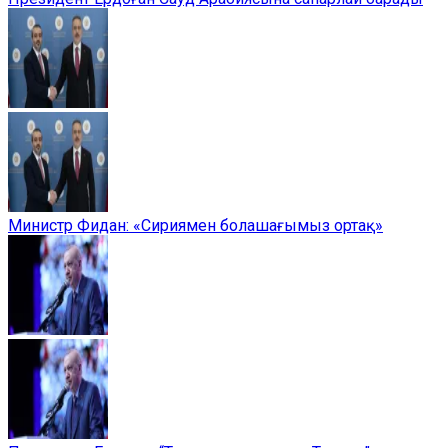
Министр Фидан: «Сириямен болашағымыз ортақ»