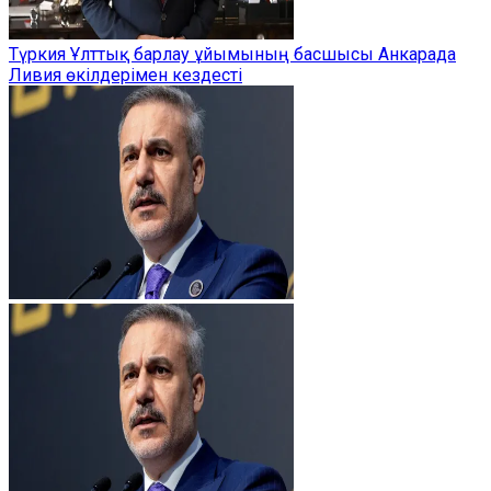
Түркия Ұлттық барлау ұйымының басшысы Анкарада
Ливия өкілдерімен кездесті