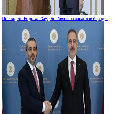
Президент Ердоған Сауд Арабиясына сапарлай барады