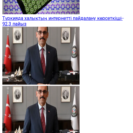
Түркияда халықтың интернетті пайдалану көрсеткіші ̶
92,3 пайыз