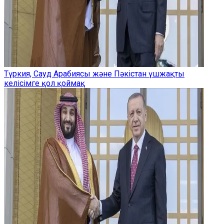
Түркия, Сауд Арабиясы және Пәкістан үшжақты
келісімге қол қоймақ