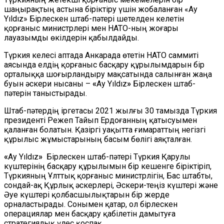
шаңырақтың астына біріктіру үшін жобаланған «Ay
Yıldız» Бірлескен штаб-пәтері шетелден келетін
қорғаныс министрлері мен НАТО-ның жоғары
лауазымды өкілдерін қабылдайды.
Түркия келесі аптада Анкарада өтетін НАТО саммиті
аясында елдің қорғаныс басқару құрылымдарын бір
орталыққа шоғырландыру мақсатында салынған жаңа
буын әскери нысаны –
«
Ay Yıldız
»
Бірлескен штаб-
пәтерін таныстырады.
Штаб-пәтердің іргетасы 2021 жылғы 30 тамызда Түркия
президенті Режеп Тайып Ердоғанның қатысуымен
қаланған болатын. Қазіргі уақытта ғимараттың негізгі
құрылыс жұмыстарының басым бөлігі аяқталған.
«
Ay Yıldız
»
Бірлескен штаб-пәтері Түркия Қарулы
күштерінің басқару құрылымын бір кешенге біріктіріп,
Түркияның Ұлттық қорғаныс министрлігін, Бас штабты,
сондай-ақ Құрлық әскерлері, Әскери-теңіз күштері және
Әуе күштері қолбасшылықтарын бір жерде
орналастырады. Сонымен қатар, ол бірлескен
операциялар мен басқару қабілетін дамытуға
стратегиялық үлес қоспақ.