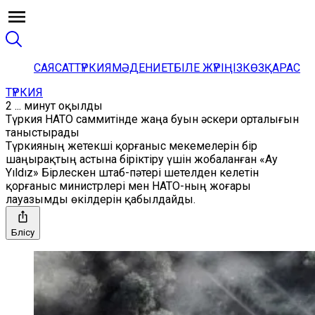
САЯСАТ
ТҮРКИЯ
МӘДЕНИЕТ
БІЛЕ ЖҮРІҢІЗ
КӨЗҚАРАС
ТҮРКИЯ
2 ... минут оқылды
Түркия НАТО саммитінде жаңа буын әскери орталығын
таныстырады
Түркияның жетекші қорғаныс мекемелерін бір
шаңырақтың астына біріктіру үшін жобаланған «Ay
Yıldız» Бірлескен штаб-пәтері шетелден келетін
қорғаныс министрлері мен НАТО-ның жоғары
лауазымды өкілдерін қабылдайды.
Бөлісу