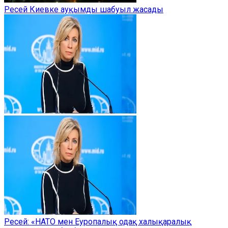
Ресей Киевке ауқымды шабуыл жасады
Ресей: «НАТО мен Еуропалық одақ халықаралық