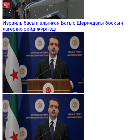
Израиль басып алынған Батыс Шериядағы босқын
лагеріне рейд жүргізді