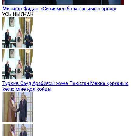
Министр Фидан: «Сириямен болашағымыз ортақ»
ҰСЫНЫЛҒАН
Түркия, Сауд Арабиясы және Пәкістан Мекке қорғаныс
келісіміне қол қойды