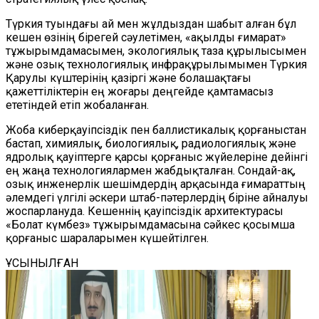
Түркия туындағы ай мен жұлдыздан шабыт алған бұл
кешен өзінің бірегей сәулетімен, «ақылды ғимарат»
тұжырымдамасымен, экологиялық таза құрылысымен
және озық технологиялық инфрақұрылымымен Түркия
Қарулы күштерінің қазіргі және болашақтағы
қажеттіліктерін ең жоғары деңгейде қамтамасыз
ететіндей етіп жобаланған.
Жоба киберқауіпсіздік пен баллистикалық қорғаныстан
бастап, химиялық, биологиялық, радиологиялық және
ядролық қауіптерге қарсы қорғаныс жүйелеріне дейінгі
ең жаңа технологиялармен жабдықталған. Сондай-ақ,
озық инженерлік шешімдердің арқасында ғимараттың
әлемдегі үлгілі әскери штаб-пәтерлердің біріне айналуы
жоспарлануда. Кешеннің қауіпсіздік архитектурасы
«Болат күмбез» тұжырымдамасына сәйкес қосымша
қорғаныс шараларымен күшейтілген.
ҰСЫНЫЛҒАН