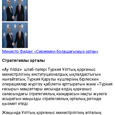
Министр Фидан: «Сириямен болашағымыз ортақ»
Стратегиялық орталық
«
Ay Yıldız
»
штаб-пәтері Түркия Ұлттық қорғаныс
министрлігінің институционалдық ықпалдастығын
нығайтатын, Түркия Қарулы күштерінің бірлескен
операциялар жүргізу қабілетін арттыратын және «Түркия
ғасыры» мақсаттары аясында елдің қорғаныс
саласындағы стратегиялық көзқарасын нақты жүзеге
асыратын маңызды стратегиялық орталық ретінде
қызмет етеді.
Жақында Ұлттық қорғаныс министрлігінің апталық