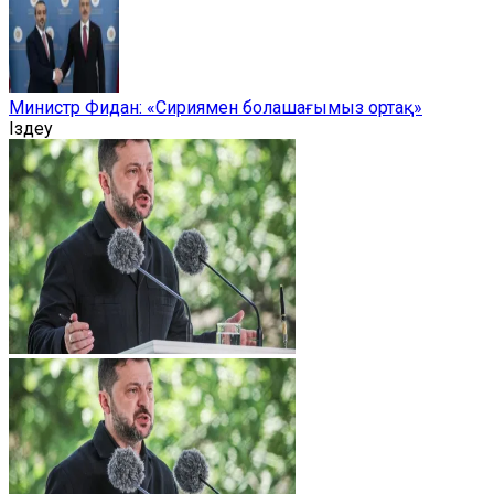
Министр Фидан: «Сириямен болашағымыз ортақ»
Іздеу