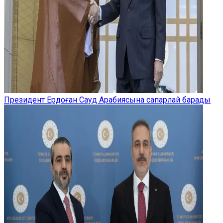
Президент Ердоған Сауд Арабиясына сапарлай барады