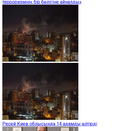
терроризмнің бір бөлігіне айналды»
Ресей Киев облысында 14 адамды өлтірді