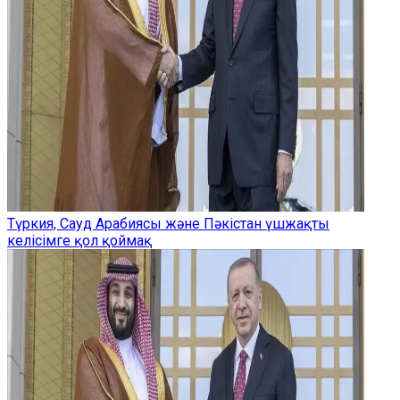
Түркия, Сауд Арабиясы және Пәкістан үшжақты
келісімге қол қоймақ