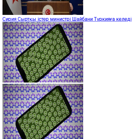
Сирия Сыртқы істер министрі Шайбани Түркияға келеді