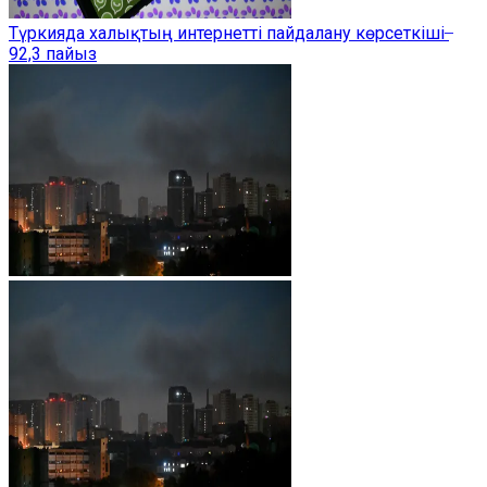
Түркияда халықтың интернетті пайдалану көрсеткіші ̶
92,3 пайыз