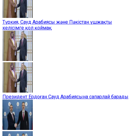
Түркия, Сауд Арабиясы және Пәкістан үшжақты
келісімге қол қоймақ
Президент Ердоған Сауд Арабиясына сапарлай барады