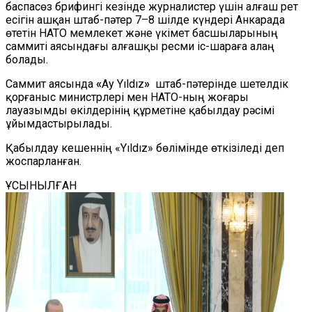
баспасөз брифингі кезінде журналистер үшін алғаш рет
есігін ашқан штаб-пәтер 7–8 шілде күндері Анкарада
өтетін НАТО мемлекет және үкімет басшыларының
саммиті аясындағы алғашқы ресми іс-шараға алаң
болады.
Саммит аясында
«
Ay Yıldız
»
штаб-пәтерінде шетелдік
қорғаныс министрлері мен НАТО-ның жоғары
лауазымды өкілдерінің құрметіне қабылдау рәсімі
ұйымдастырылады.
Қабылдау кешеннің «Yıldız» бөлімінде өткізіледі деп
жоспарланған.
ҰСЫНЫЛҒАН