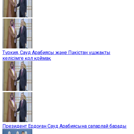
Түркия, Сауд Арабиясы және Пәкістан үшжақты
келісімге қол қоймақ
Президент Ердоған Сауд Арабиясына сапарлай барады