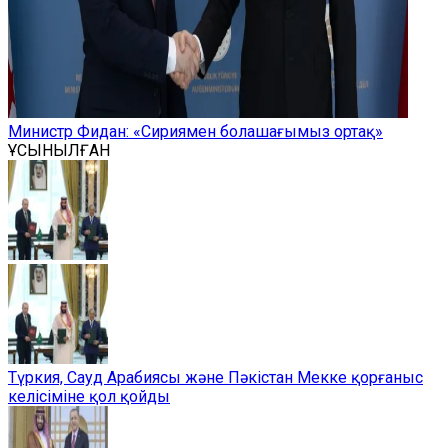
Министр Фидан: «Сириямен болашағымыз ортақ»
ҰСЫНЫЛҒАН
Түркия, Сауд Арабиясы және Пәкістан Мекке қорғаныс
келісіміне қол қойды