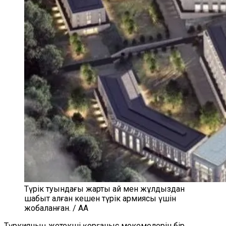
Түрік туындағы жарты ай мен жұлдыздан
шабыт алған кешен түрік армиясы үшін
жобаланған. / AA
Түркияның жетекші қорғаныс мекемелерін бір