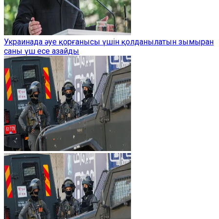
Украинада әуе қорғанысы үшін қолданылатын зымыран
саны үш есе азайды