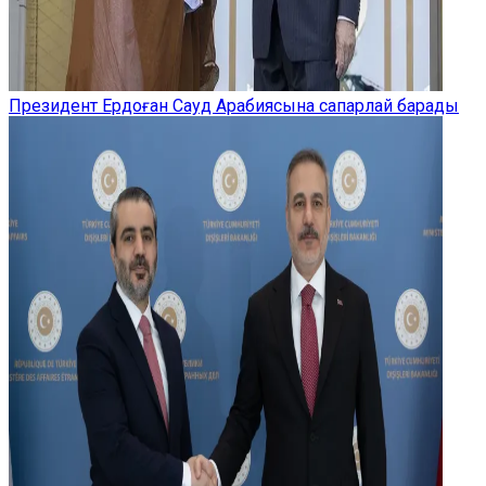
Президент Ердоған Сауд Арабиясына сапарлай барады