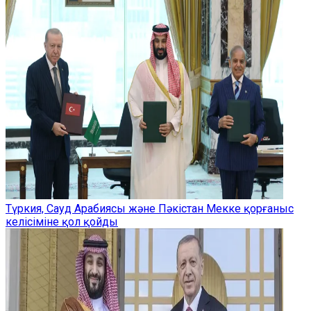
Түркия, Сауд Арабиясы және Пәкістан Мекке қорғаныс
келісіміне қол қойды