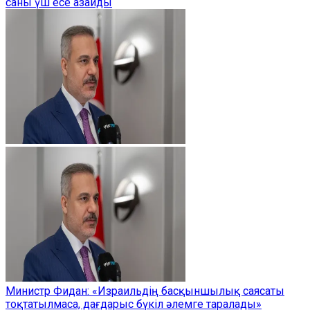
саны үш есе азайды
Министр Фидан: «Израильдің басқыншылық саясаты
тоқтатылмаса, дағдарыс бүкіл әлемге таралады»