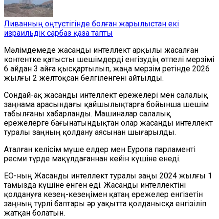
Ливанның оңтүстігінде болған жарылыстан екі
израильдік сарбаз қаза тапты
Мәлімдемеде жасанды интеллект арқылы жасалған
контентке қатысты шешімдер
ді
енгізудің өтпелі мерзімі
6 айдан 3 айға қысқартылып, жаңа мерзім
ретінде
2026
жылғы 2 желтоқсан белгіленгені айтылды.
Сондай-ақ жасанды интеллект ережелері мен салалық
заңнама арасындағы қайшылықтарға
бойынша
шешім
табылғаны
хабарланды
. Машиналар салалық
ережелерге бағынатындықтан
олар жасанды интеллект
туралы заңның қолдану аясынан шығарылды.
Аталған келісім мүше елдер мен Еуропа парламенті
ресми түрде мақұлдағаннан кейін күшіне енеді.
ЕО-ның Жасанды интеллект туралы заңы 2024 жылғы 1
тамызда күшіне енген еді. Жасанды интеллектіні
қолдануға кезең-кезеңімен қатаң ережелер енгізетін
заңның түрлі баптары әр уақытта қолданысқа енгізіліп
жатқан болатын.