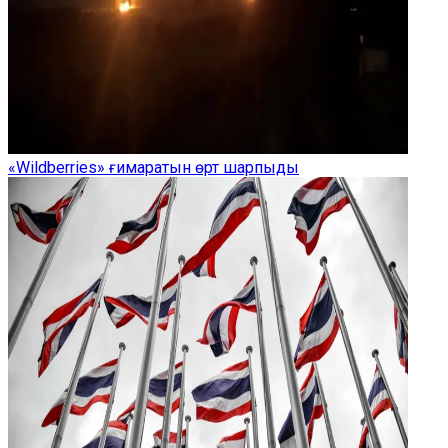
«Wildberries» ғимаратын өрт шарпыды