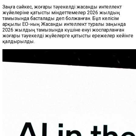
Заңға сәйкес, жоғары тәуекелді жасанды интеллект
жүйелеріне қатысты міндеттемелер 2026 жылдың
тамызында басталады деп
болжанған
. Бұл келісім
арқылы ЕО-ның Жасанды интеллект туралы заңында
2026 жылдың тамызында күшіне енуі жоспарланған
жоғары тәуекелді жүйелерге қатысты ережелер кейінге
қалдырылды.