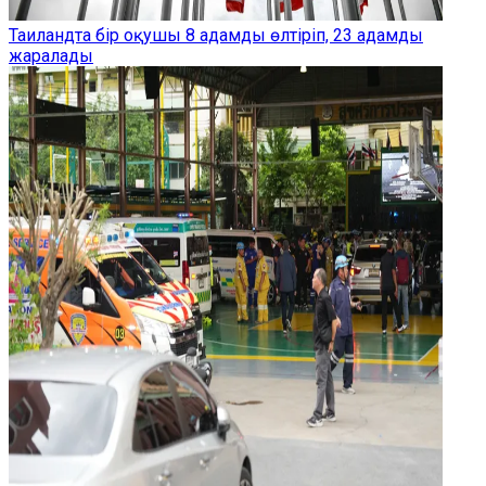
Таиландта бір оқушы 8 адамды өлтіріп, 23 адамды
жаралады