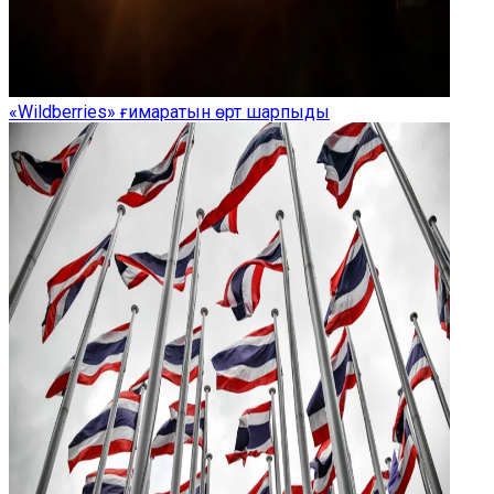
«Wildberries» ғимаратын өрт шарпыды