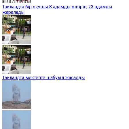
Таиландта бір оқушы 8 адамды өлтіріп, 23 адамды
жаралады
Таиландта мектепте шабуыл жасалды