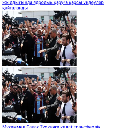
жылдығында ядролық қаруға қарсы үндеулер
қайталанды
Мұхаммед Салах Түркияға келді: трансферлік