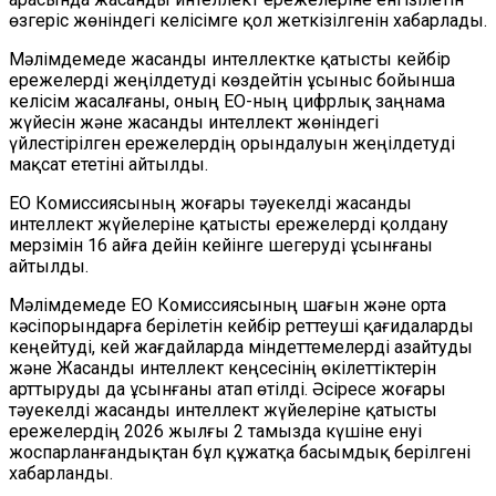
өзгеріс жөніндегі келісімге қол жеткізілгенін хабарлады.
Мәлімдемеде жасанды интеллектке қатысты кейбір
ережелерді жеңілдетуді көздейтін ұсыныс бойынша
келісім жасалғаны, оның ЕО-ның цифрлық заңнама
жүйесін және жасанды интеллект жөніндегі
үйлестірілген ережелердің орындалуын жеңілдетуді
мақсат ететіні айтылды.
ЕО Комиссиясының жоғары тәуекелді жасанды
интеллект жүйелеріне қатысты ережелерді қолдану
мерзімін 16 айға дейін кейінге
шегеруді
ұсынғаны
айтылды
.
Мәлімдемеде ЕО Комиссиясының шағын және орта
кәсіпорындарға берілетін кейбір реттеуші
қағидаларды
кеңейтуді, кей жағдайларда міндеттемелерді азайтуды
және Жасанды интеллект кеңсесінің өкілеттіктерін
арттыруды да ұсынғаны атап өтілді. Әсіресе жоғары
тәуекелді жасанды интеллект жүйелеріне қатысты
ережелердің 2026 жылғы 2 тамызда күшіне енуі
жоспарланғандықтан
бұл құжатқа басымдық берілгені
хабарланды
.