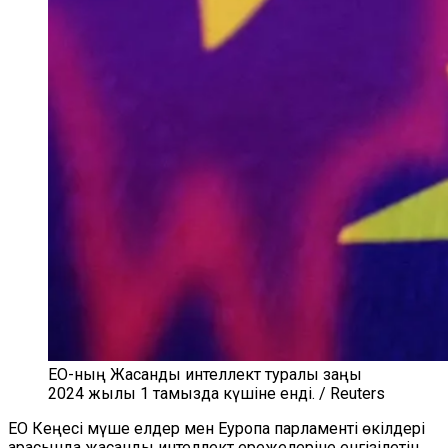
ЕО-ның Жасанды интеллект туралы заңы
2024 жылы 1 тамызда күшіне енді. / Reuters
ЕО Кеңесі мүше елдер мен Еуропа парламенті өкілдері
арасында жасанды интеллект ережелеріне енгізілетін