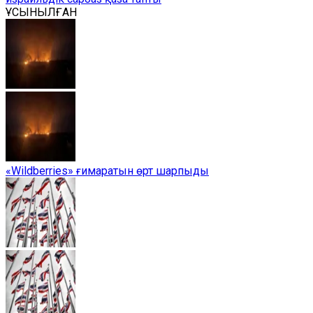
ҰСЫНЫЛҒАН
«Wildberries» ғимаратын өрт шарпыды