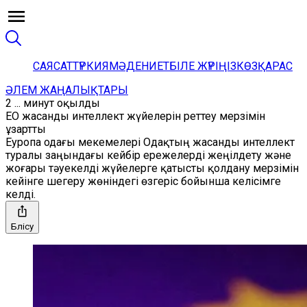
САЯСАТ
ТҮРКИЯ
МӘДЕНИЕТ
БІЛЕ ЖҮРІҢІЗ
КӨЗҚАРАС
ӘЛЕМ ЖАҢАЛЫҚТАРЫ
2 ... минут оқылды
ЕО жасанды интеллект жүйелерін реттеу мерзімін
ұзартты
Еуропа одағы мекемелері Одақтың жасанды интеллект
туралы заңындағы кейбір ережелерді жеңілдету және
жоғары тәуекелді жүйелерге қатысты қолдану мерзімін
кейінге шегеру жөніндегі өзгеріс бойынша келісімге
келді.
Бөлісу