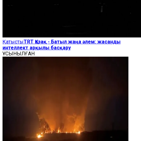
Қатысты
TRT Қазақ - Батыл жаңа әлем: жасанды
интеллект арқылы басқару
ҰСЫНЫЛҒАН