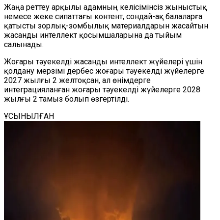
Жаңа реттеу арқылы адамның келісімінсіз
жыныстық
немесе жеке сипаттағы контент, сондай-ақ балаларға
қатысты зорлық-зомбылық материалдарын жасайтын
жасанды интеллект қосымшаларына
да
тыйым
салынады.
Жоғары тәуекелді жасанды интеллект жүйелері үшін
қолдану мерзімі дербес жоғары тәуекелді жүйелерге
2027 жылғы 2 желтоқсан, ал өнімдерге
интеграцияланған жоғары тәуекелді жүйелерге
2
028
жылғы 2 тамыз болып өзгертілді.
ҰСЫНЫЛҒАН