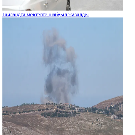
Таиландта мектепте шабуыл жасалды