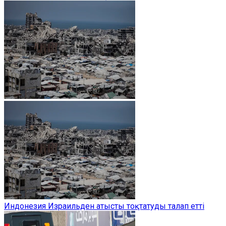
Индонезия Израильден атысты тоқтатуды талап етті