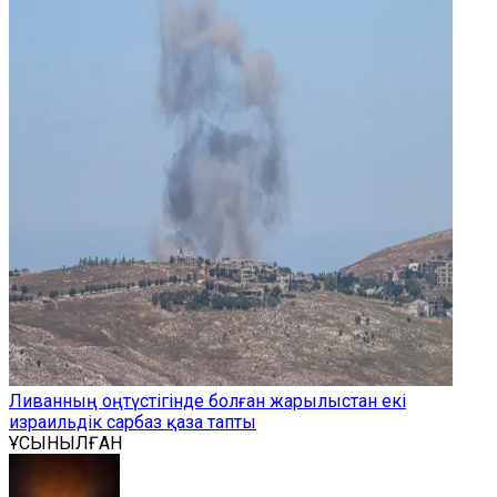
Ливанның оңтүстігінде болған жарылыстан екі
израильдік сарбаз қаза тапты
ҰСЫНЫЛҒАН