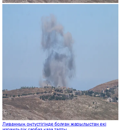
Ливанның оңтүстігінде болған жарылыстан екі
израильдік сарбаз қаза тапты