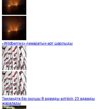
«Wildberries» ғимаратын өрт шарпыды
Таиландта бір оқушы 8 адамды өлтіріп, 23 адамды
жаралады