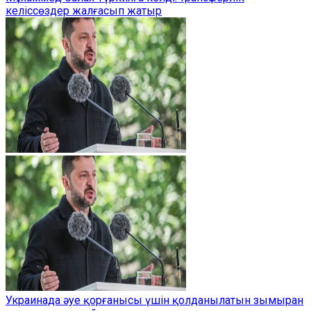
келіссөздер жалғасып жатыр
Украинада әуе қорғанысы үшін қолданылатын зымыран