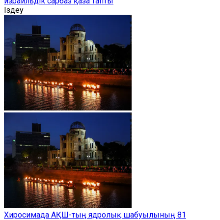
израильдік сарбаз қаза тапты
Іздеу
Хиросимада АҚШ-тың ядролық шабуылының 81