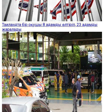
Таиландта бір оқушы 8 адамды өлтіріп, 23 адамды
жаралады