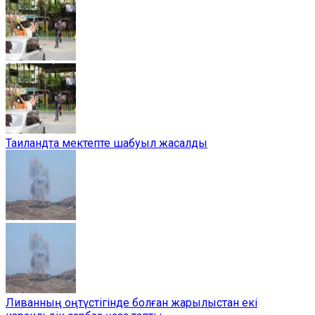
Таиландта мектепте шабуыл жасалды
Ливанның оңтүстігінде болған жарылыстан екі