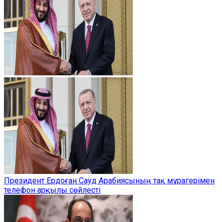
Президент Ердоған Сауд Арабиясының тақ мұрагерімен
телефон арқылы сөйлесті