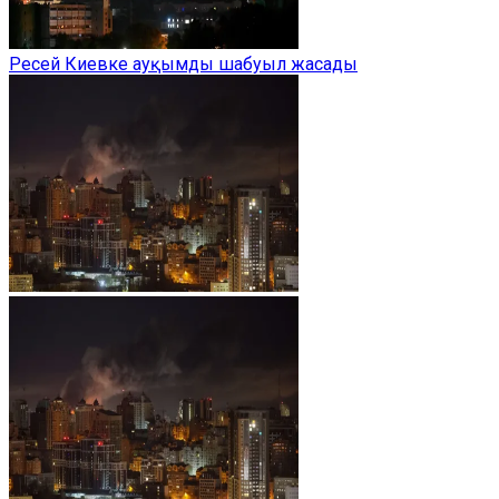
Ресей Киевке ауқымды шабуыл жасады