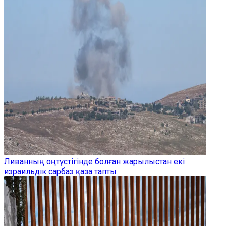
Ливанның оңтүстігінде болған жарылыстан екі
израильдік сарбаз қаза тапты