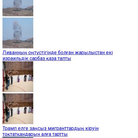
Ливанның оңтүстігінде болған жарылыстан екі
израильдік сарбаз қаза тапты
Трамп елге заңсыз мигранттардың кіруін
тоқтатқандарын алға тартты