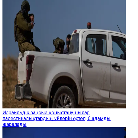
Израильдік заңсыз қоныстанушылар
палестиналықтардың үйлерін өртеп, 6 адамды
жаралады