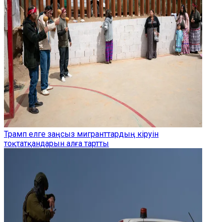
Трамп елге заңсыз мигранттардың кіруін
тоқтатқандарын алға тартты