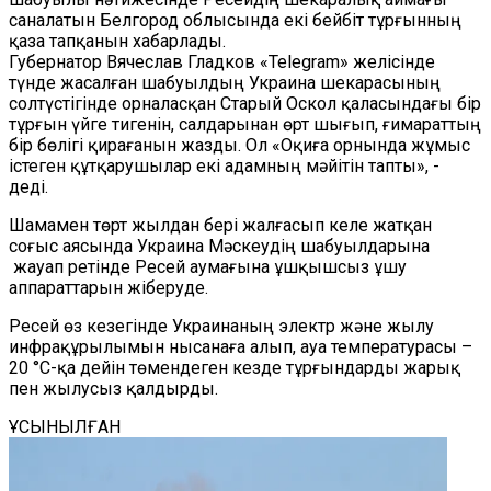
саналатын Белгород облысында екі бейбіт тұрғынның
қаза тапқанын хабарлады.
Губернатор Вячеслав Гладков «Telegram» желісінде
түнде жасалған шабуылдың Украина шекарасының
солтүстігінде орналасқан Старый Оскол қаласындағы бір
тұрғын үйге тигенін, салдарынан өрт шығып, ғимараттың
бір бөлігі қирағанын жазды. Ол «Оқиға орнында жұмыс
істеген құтқарушылар екі адамның мәйітін тапты», -
деді.
Шамамен төрт жылдан бері жалғасып келе жатқан
соғыс аясында Украина Мәскеудің шабуылдарына
жауап ретінде Ресей аумағына ұшқышсыз ұшу
аппараттарын жіберуде.
Ресей өз кезегінде Украинаның электр және жылу
инфрақұрылымын нысанаға алып, ауа температурасы –
20 °C-қа дейін төмендеген кезде тұрғындарды жарық
пен жылусыз қалдырды.
ҰСЫНЫЛҒАН