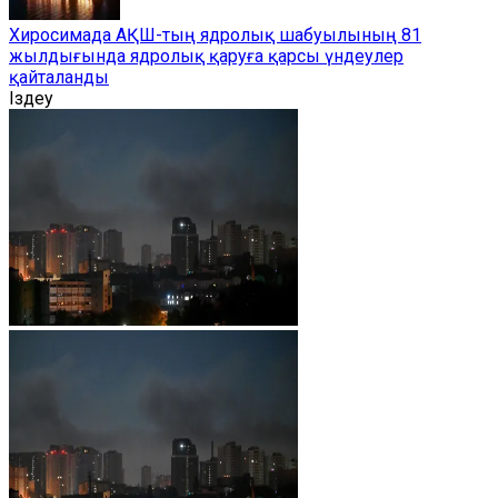
Хиросимада АҚШ-тың ядролық шабуылының 81
жылдығында ядролық қаруға қарсы үндеулер
қайталанды
Іздеу