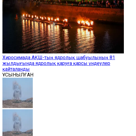
Хиросимада АҚШ-тың ядролық шабуылының 81
жылдығында ядролық қаруға қарсы үндеулер
қайталанды
ҰСЫНЫЛҒАН