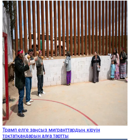
Трамп елге заңсыз мигранттардың кіруін
тоқтатқандарын алға тартты