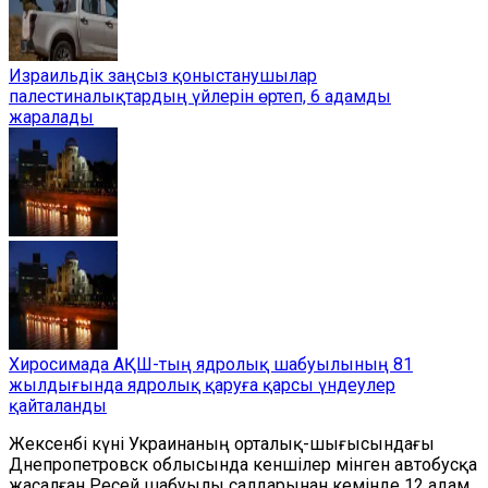
Израильдік заңсыз қоныстанушылар
палестиналықтардың үйлерін өртеп, 6 адамды
жаралады
Хиросимада АҚШ-тың ядролық шабуылының 81
жылдығында ядролық қаруға қарсы үндеулер
қайталанды
Жексенбі күні Украинаның орталық-шығысындағы
Днепропетровск облысында кеншілер мінген автобусқа
жасалған Ресей шабуылы салдарынан кемінде 12 адам