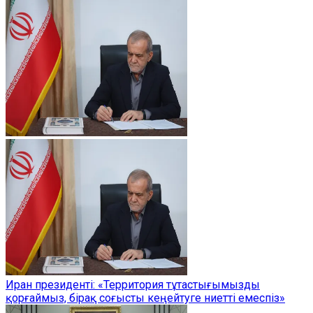
Иран президенті: «Территория тұтастығымызды
қорғаймыз, бірақ соғысты кеңейтуге ниетті емеспіз»