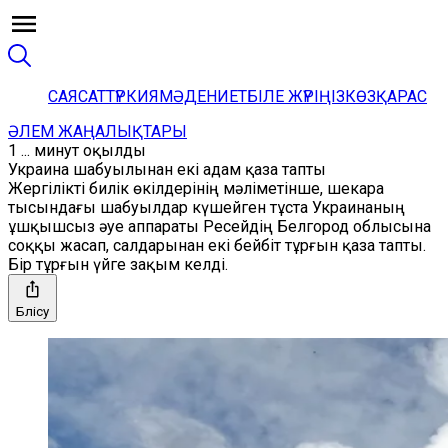
САЯСАТ
ТҮРКИЯ
МӘДЕНИЕТ
БІЛЕ ЖҮРІҢІЗ
КӨЗҚАРАС
ӘЛЕМ ЖАҢАЛЫҚТАРЫ
1 ... минут оқылды
Украина шабуылынан екі адам қаза тапты
Жергілікті билік өкілдерінің мәліметінше, шекара
тысындағы шабуылдар күшейген тұста Украинаның
ұшқышсыз әуе аппараты Ресейдің Белгород облысына
соққы жасап, салдарынан екі бейбіт тұрғын қаза тапты.
Бір тұрғын үйге зақым келді.
Бөлісу