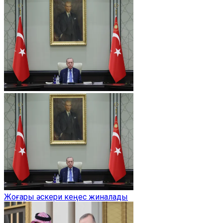
Жоғары әскери кеңес жиналады