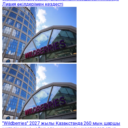
Ливия өкілдерімен кездесті
"Wildberries" 2027 жылы Қазақстанда 260 мың шаршы