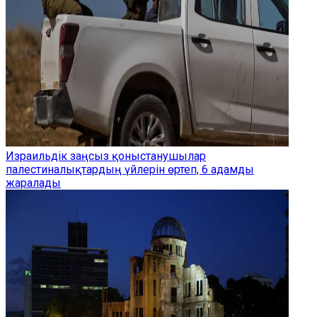
Израильдік заңсыз қоныстанушылар
палестиналықтардың үйлерін өртеп, 6 адамды
жаралады