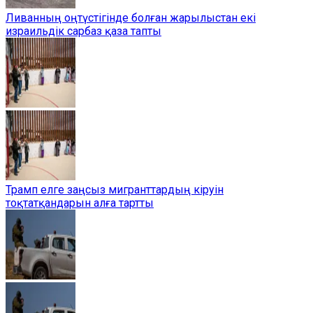
Ливанның оңтүстігінде болған жарылыстан екі
израильдік сарбаз қаза тапты
Трамп елге заңсыз мигранттардың кіруін
тоқтатқандарын алға тартты