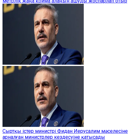
метрлік жаңа қойма алаңын ашуды жоспарлап отыр
Сыртқы істер министрі Фидан Иерусалим мәселесіне
арналған министрлер кездесуіне қатысады