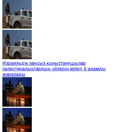
Израильдік заңсыз қоныстанушылар
палестиналықтардың үйлерін өртеп, 6 адамды
жаралады