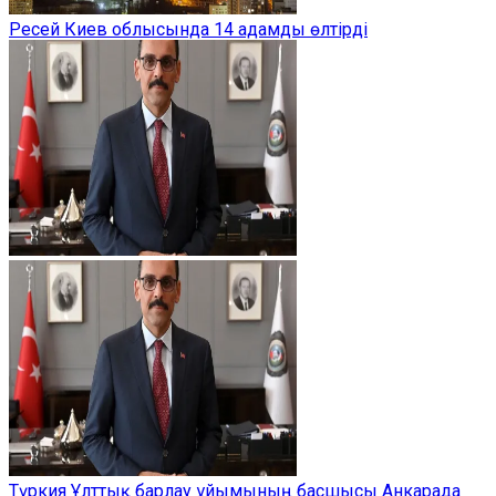
Ресей Киев облысында 14 адамды өлтірді
Түркия Ұлттық барлау ұйымының басшысы Анкарада