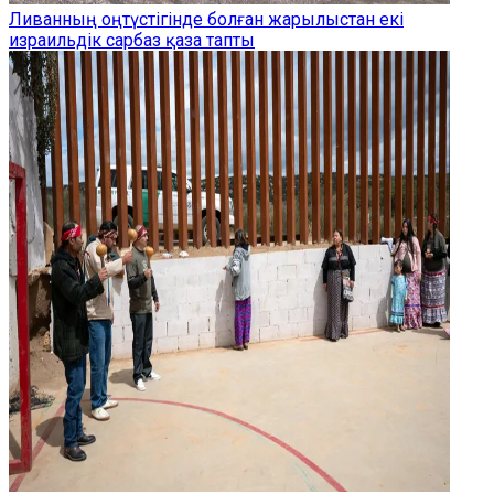
Ливанның оңтүстігінде болған жарылыстан екі
израильдік сарбаз қаза тапты