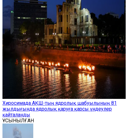
Хиросимада АҚШ-тың ядролық шабуылының 81
жылдығында ядролық қаруға қарсы үндеулер
қайталанды
ҰСЫНЫЛҒАН