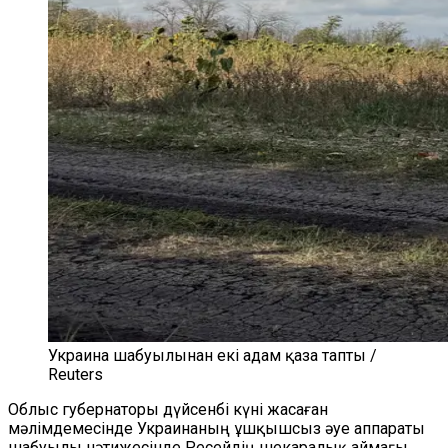
Украина шабуылынан екі адам қаза тапты /
Reuters
Облыс губернаторы дүйсенбі күні жасаған
мәлімдемесінде Украинаның ұшқышсыз әуе аппараты
шабуылы нәтижесінде Ресейдің шекаралық аймағы