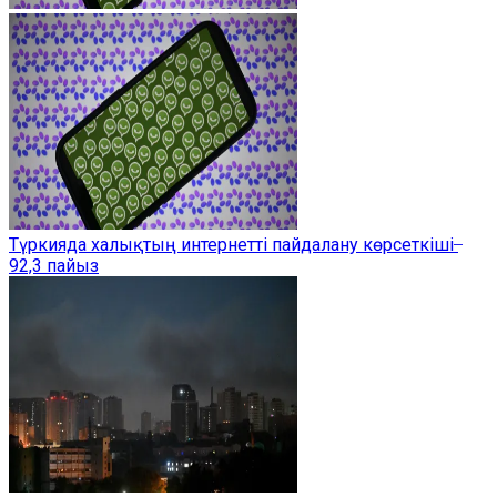
Түркияда халықтың интернетті пайдалану көрсеткіші ̶
92,3 пайыз