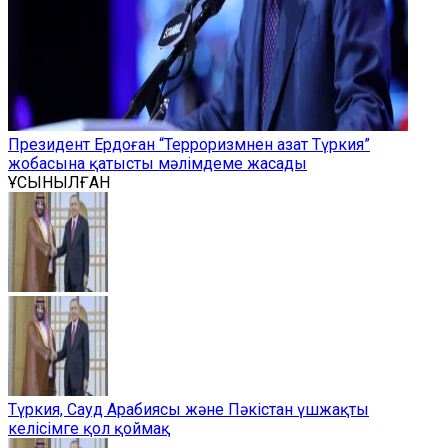
Президент Ердоған “Терроризмнен азат Түркия”
жобасына қатысты мәлімдеме жасады
ҰСЫНЫЛҒАН
Түркия, Сауд Арабиясы және Пәкістан үшжақты
келісімге қол қоймақ