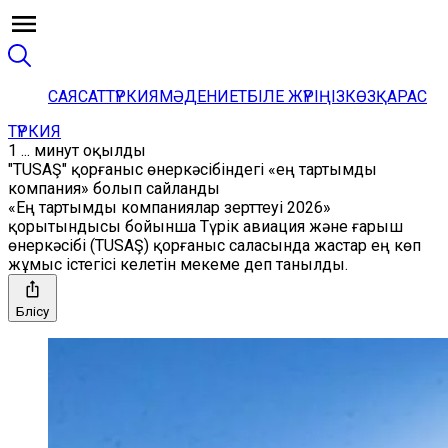
САЯСАТ
ТҮРКИЯ
МӘДЕНИЕТ
БІЛЕ ЖҮРІҢІЗ
КӨЗҚАРАС
ТҮРКИЯ
1 ... минут оқылды
"TUSAŞ" қорғаныс өнеркәсібіндегі «ең тартымды
компания» болып сайланды
«Ең тартымды компаниялар зерттеуі 2026»
қорытындысы бойынша Түрік авиация және ғарыш
өнеркәсібі (TUSAŞ) қорғаныс саласында жастар ең көп
жұмыс істегісі келетін мекеме деп танылды.
Бөлісу