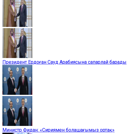
Президент Ердоған Сауд Арабиясына сапарлай барады
Министр Фидан: «Сириямен болашағымыз ортақ»