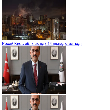
Ресей Киев облысында 14 адамды өлтірді