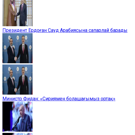
Президент Ердоған Сауд Арабиясына сапарлай барады
Министр Фидан: «Сириямен болашағымыз ортақ»