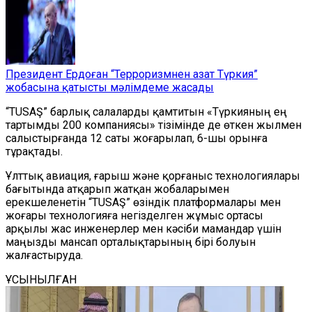
Президент Ердоған “Терроризмнен азат Түркия”
жобасына қатысты мәлімдеме жасады
“TUSAŞ” барлық салаларды қамтитын «Түркияның ең
тартымды 200 компаниясы» тізімінде де өткен жылмен
салыстырғанда 12 саты жоғарылап, 6-шы орынға
тұрақтады.
Ұлттық авиация, ғарыш және қорғаныс технологиялары
бағытында атқарып жатқан жобаларымен
ерекшеленетін “TUSAŞ” өзіндік платформалары мен
жоғары технологияға негізделген жұмыс ортасы
арқылы жас инженерлер мен кәсіби мамандар үшін
маңызды мансап орталықтарының бірі болуын
жалғастыруда.
ҰСЫНЫЛҒАН