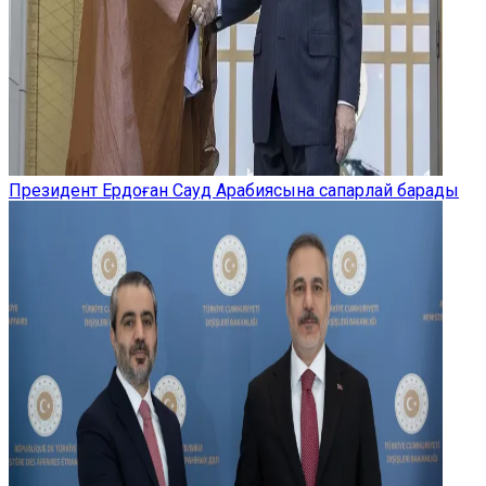
Президент Ердоған Сауд Арабиясына сапарлай барады