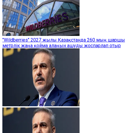
"Wildberries" 2027 жылы Қазақстанда 260 мың шаршы
метрлік жаңа қойма алаңын ашуды жоспарлап отыр