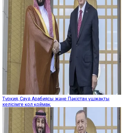
Түркия, Сауд Арабиясы және Пәкістан үшжақты
келісімге қол қоймақ