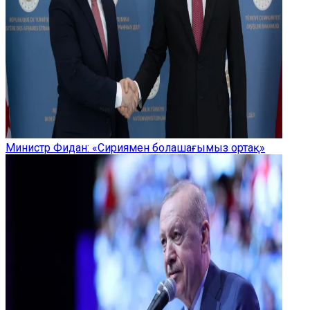
Министр Фидан: «Сириямен болашағымыз ортақ»