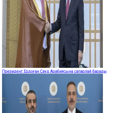
Президент Ердоған Сауд Арабиясына сапарлай барады