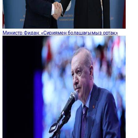
Министр Фидан: «Сириямен болашағымыз ортақ»