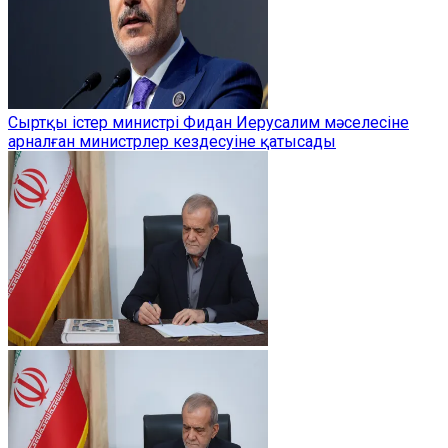
Сыртқы істер министрі Фидан Иерусалим мәселесіне
арналған министрлер кездесуіне қатысады