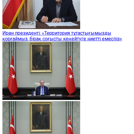
Иран президенті: «Территория тұтастығымызды
қорғаймыз, бірақ соғысты кеңейтуге ниетті емеспіз»