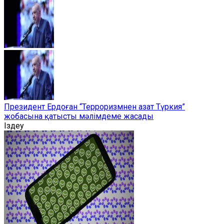
Президент Ердоған “Терроризмнен азат Түркия”
жобасына қатысты мәлімдеме жасады
Іздеу