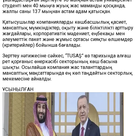
студенті мен 40 мыңға жуық жас маманды қосқанда,
жалпы саны 137 мыңнан астам адам қатысқан.
Қатысушылар компанияларды көшбасшылық қасиет,
мансаптық мүмкіндіктер, оқыту және біліктілікті арттыру
жағдайлары, корпоративтік мәдениет, еңбекақы мен
әлеуметтік пакет және жұмыс ортасы сияқты өлшемдер
(критерийлер) бойынша бағалады.
Зерттеу нәтижесіне сәйкес, “TUSAŞ” өз тарихында алғаш
рет қорғаныс өнеркәсібі секторының көш басына
шықты. Осылайша компания жас таланттардың
мансаптық мақсаттарында ең көп таңдайтын секторлық
мекемесіне айналды.
ҰСЫНЫЛҒАН