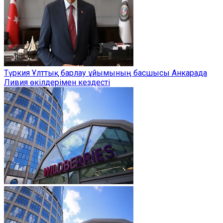
Түркия Ұлттық барлау ұйымының басшысы Анкарада
Ливия өкілдерімен кездесті