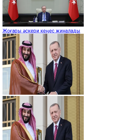
Жоғары әскери кеңес жиналады