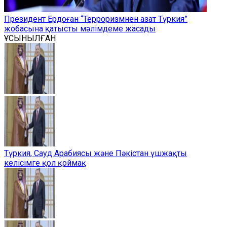
Президент Ердоған “Терроризмнен азат Түркия”
жобасына қатысты мәлімдеме жасады
ҰСЫНЫЛҒАН
Түркия, Сауд Арабиясы және Пәкістан үшжақты
келісімге қол қоймақ