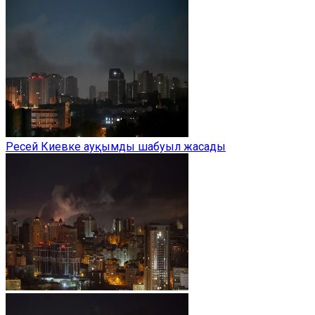
Ресей Киевке ауқымды шабуыл жасады