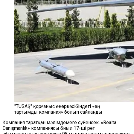
"TUSAŞ" қорғаныс өнеркәсібіндегі «ең
тартымды компания» болып сайланды
Компания таратқан мәлімдемеге сүйенсек, «Realta
Danışmanlık» компаниясы биыл 17-ші рет
ұйымдастырған зерттеуге 98 мыңнан астам университет