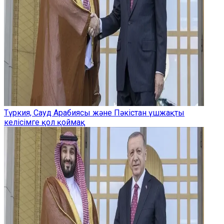
Түркия, Сауд Арабиясы және Пәкістан үшжақты
келісімге қол қоймақ