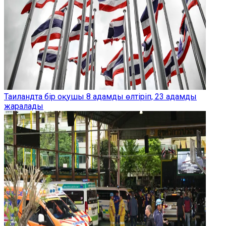
Таиландта бір оқушы 8 адамды өлтіріп, 23 адамды
жаралады