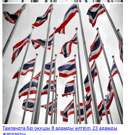
Таиландта бір оқушы 8 адамды өлтіріп, 23 адамды
жаралады