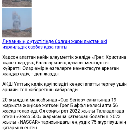
Ливанның оңтүстігінде болған жарылыстан екі
израильдік сарбаз қаза тапты
Хадсон апаттан кейін әлеуметтік желіде «Грег, Кристина
және олардың балаларының қазасы мені қатты
күйретті. Олар өмірін өзгелерге көмектесуге арнаған
жандар еді», - деп жазды.
АҚШ Ұлттық көлік қауіпсіздігі кеңесі апатты тергеу үшін
арнайы топ жіберетінін хабарлады.
20 жылдық мансабында «Cup Series» санатында 19
жарыста жеңіске жеткен Грег Биффл келесі апта 56
жасқа толар еді. Ол соңғы рет 2022 жылы Талладегада
өткен «Geico 500» жарысына қатысқан болатын. 2023
жылы «NASCAR» тарихындағы ең үздік 75 жүргізушінің
қатарына енген.