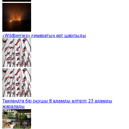
«Wildberries» ғимаратын өрт шарпыды
Таиландта бір оқушы 8 адамды өлтіріп, 23 адамды
жаралады