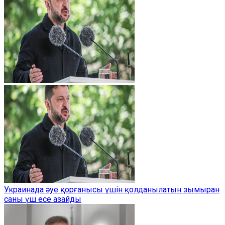
Украинада әуе қорғанысы үшін қолданылатын зымыран
саны үш есе азайды