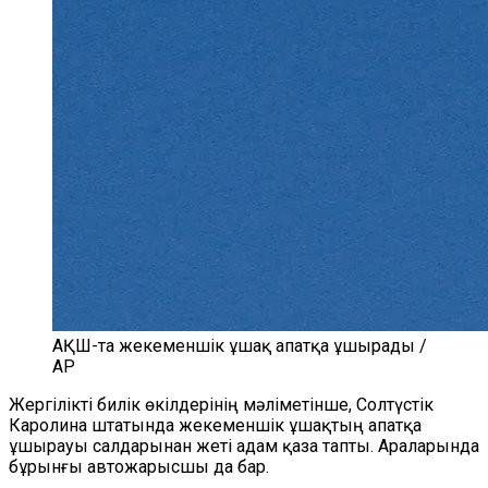
АҚШ-та жекеменшік ұшақ апатқа ұшырады /
AP
Жергілікті билік өкілдерінің мәліметінше, Солтүстік
Каролина штатында жекеменшік ұшақтың апатқа
ұшырауы салдарынан жеті адам қаза тапты. Араларында
бұрынғы автожарысшы да бар.