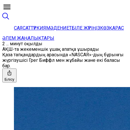
САЯСАТ
ТҮРКИЯ
МӘДЕНИЕТ
БІЛЕ ЖҮРІҢІЗ
КӨЗҚАРАС
ӘЛЕМ ЖАҢАЛЫҚТАРЫ
2 ... минут оқылды
АҚШ-та жекеменшік ұшақ апатқа ұшырады
Қаза тапқандардың арасында «NASCAR»-дың бұрынғы
жүргізушісі Грег Биффл мен жұбайы және екі баласы
бар.
Бөлісу