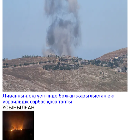
Ливанның оңтүстігінде болған жарылыстан екі
израильдік сарбаз қаза тапты
ҰСЫНЫЛҒАН