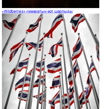
«Wildberries» ғимаратын өрт шарпыды