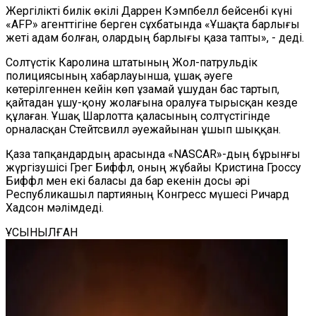
Жергілікті билік өкілі Даррен Кэмпбелл бейсенбі күні
«AFP» агенттігіне берген сұхбатында «Ұшақта барлығы
жеті адам болған, олардың барлығы қаза тапты», - деді.
Солтүстік Каролина штатының Жол-патрульдік
полициясының хабарлауынша, ұшақ әуеге
көтерілгеннен кейін көп ұзамай ұшудан бас тартып,
қайтадан ұшу-қону жолағына оралуға тырысқан кезде
құлаған. Ұшақ Шарлотта қаласының солтүстігінде
орналасқан Стейтсвилл әуежайынан ұшып шыққан.
Қаза тапқандардың арасында «NASCAR»-дың бұрынғы
жүргізушісі Грег Биффл, оның жұбайы Кристина Гроссу
Биффл мен екі баласы да бар екенін досы әрі
Республикашыл партияның Конгресс мүшесі Ричард
Хадсон мәлімдеді.
ҰСЫНЫЛҒАН