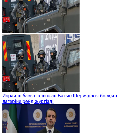
Израиль басып алынған Батыс Шериядағы босқын
лагеріне рейд жүргізді