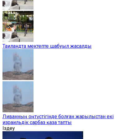
Таиландта мектепте шабуыл жасалды
Ливанның оңтүстігінде болған жарылыстан екі
израильдік сарбаз қаза тапты
Іздеу