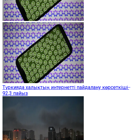
Түркияда халықтың интернетті пайдалану көрсеткіші ̶
92,3 пайыз