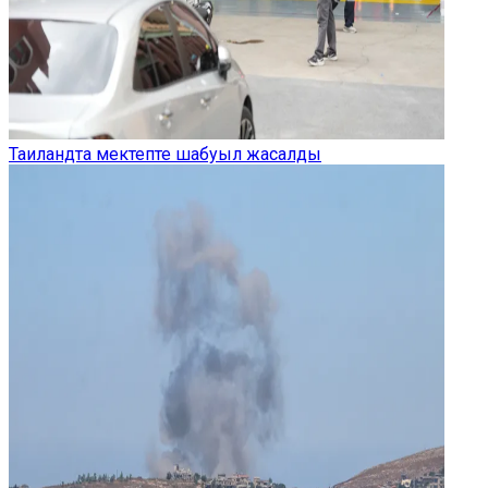
Таиландта мектепте шабуыл жасалды