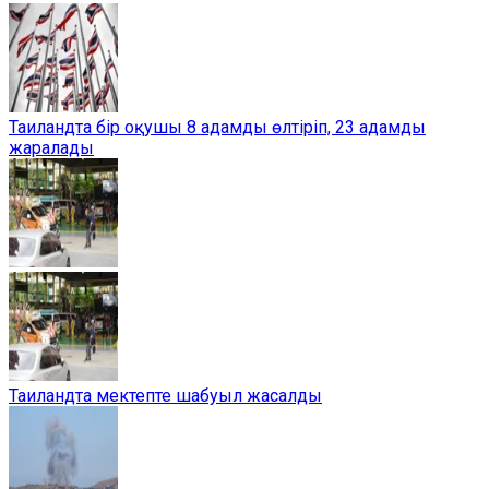
Таиландта бір оқушы 8 адамды өлтіріп, 23 адамды
жаралады
Таиландта мектепте шабуыл жасалды