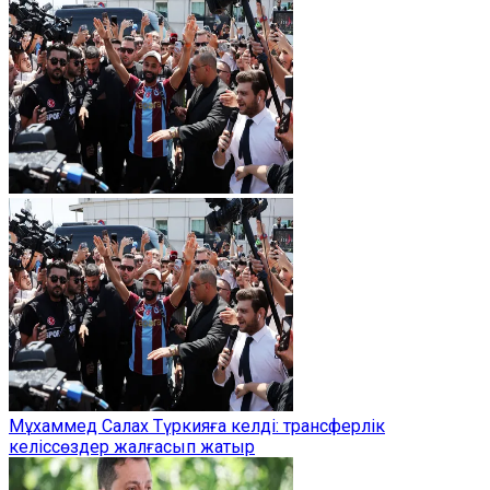
Мұхаммед Салах Түркияға келді: трансферлік
келіссөздер жалғасып жатыр