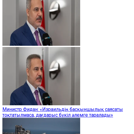
Министр Фидан: «Израильдің басқыншылық саясаты
тоқтатылмаса, дағдарыс бүкіл әлемге таралады»