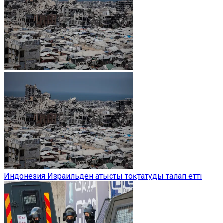
Индонезия Израильден атысты тоқтатуды талап етті