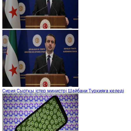
Сирия Сыртқы істер министрі Шайбани Түркияға келеді