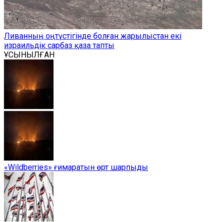
Ливанның оңтүстігінде болған жарылыстан екі
израильдік сарбаз қаза тапты
ҰСЫНЫЛҒАН
«Wildberries» ғимаратын өрт шарпыды