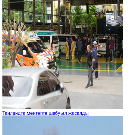
Таиландта мектепте шабуыл жасалды