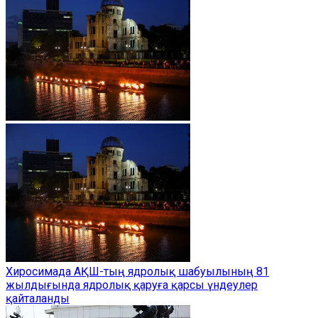
Хиросимада АҚШ-тың ядролық шабуылының 81
жылдығында ядролық қаруға қарсы үндеулер
қайталанды