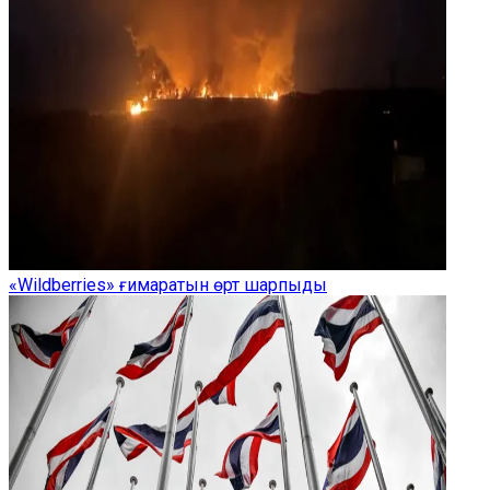
«Wildberries» ғимаратын өрт шарпыды