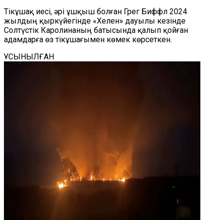
Тікұшақ иесі, әрі ұшқыш болған Грег Биффл 2024
жылдың қыркүйегінде «Хелен» дауылы кезінде
Солтүстік Каролинаның батысында қалып қойған
адамдарға өз тікұшағымен көмек көрсеткен.
ҰСЫНЫЛҒАН