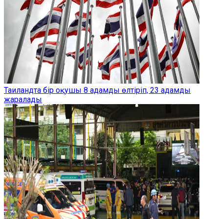
Таиландта бір оқушы 8 адамды өлтіріп, 23 адамды
жаралады