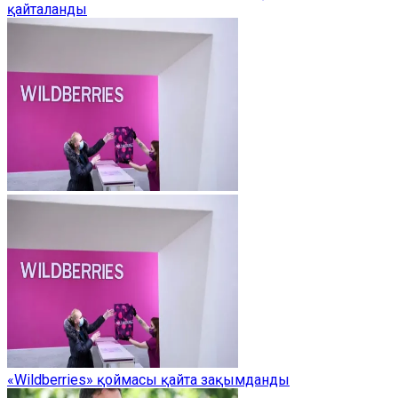
қайталанды
«Wildberries» қоймасы қайта зақымданды