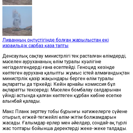
Ливанның оңтүстігінде болған жарылыстан екі
израильдік сарбаз қаза тапты
Денсаулық сақтау министрлігі тек расталған өлімдерді,
мәселен аурухананың өлім туралы куәлігіне
негізделгендерді ғана есептейді. Геноцид кезінде
көптеген аурухана қалыпты жұмыс істей алмағандықтан
министрлік қазір жақындары берген өлім туралы
ақпаратты да тіркейді. Кейін арнайы комиссия бұл
ақпаратты тексереді. Мәселен бомбалау салдарынан
үйінді астында қалған көптеген құрбан көбіне есепке
алынбай қалады.
Макс Планк зерттеу тобы бұрынғы нәтижелерге сүйене
отырып, егжей-тегжейлі өлім-жітім болжамдарын
жасады. Ғалымдар ерлер мен әйелдер, сондай-ақ түрлі
жас топтары бойынша деректерді жеке-жеке талдады.