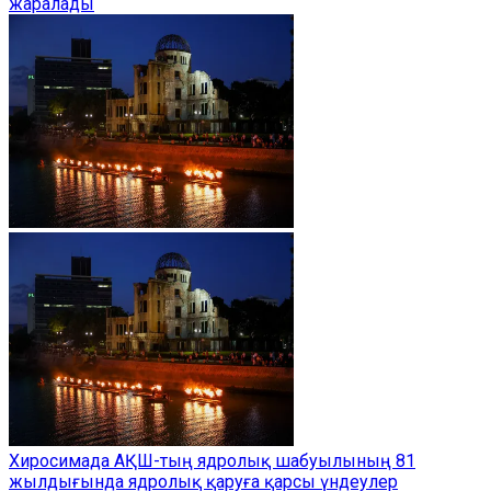
жаралады
Хиросимада АҚШ-тың ядролық шабуылының 81
жылдығында ядролық қаруға қарсы үндеулер