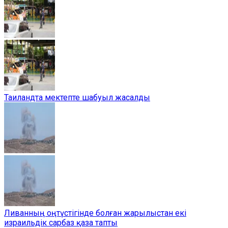
Таиландта мектепте шабуыл жасалды
Ливанның оңтүстігінде болған жарылыстан екі
израильдік сарбаз қаза тапты