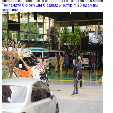
Таиландта бір оқушы 8 адамды өлтіріп, 23 адамды
жаралады