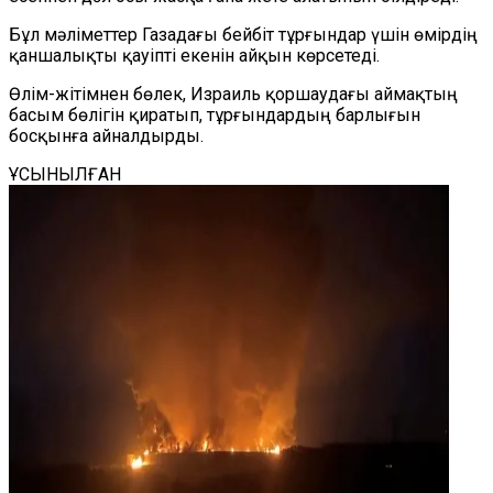
Бұл мәліметтер Газадағы бейбіт тұрғындар үшін өмірдің
қаншалықты қауіпті екенін айқын көрсетеді.
Өлім-жітімнен бөлек, Израиль қоршаудағы аймақтың
басым бөлігін қиратып, тұрғындардың барлығын
босқынға айналдырды.
ҰСЫНЫЛҒАН