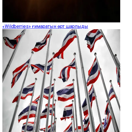
«Wildberries» ғимаратын өрт шарпыды