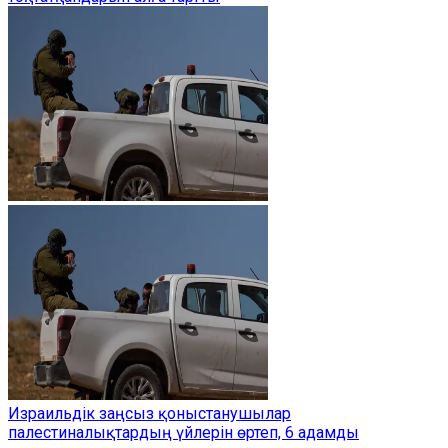
Израильдік заңсыз қоныстанушылар
палестиналықтардың үйлерін өртеп, 6 адамды