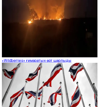
«Wildberries» ғимаратын өрт шарпыды