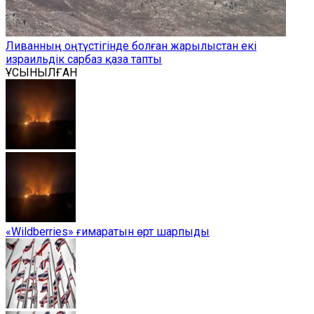
Ливанның оңтүстігінде болған жарылыстан екі
израильдік сарбаз қаза тапты
ҰСЫНЫЛҒАН
«Wildberries» ғимаратын өрт шарпыды