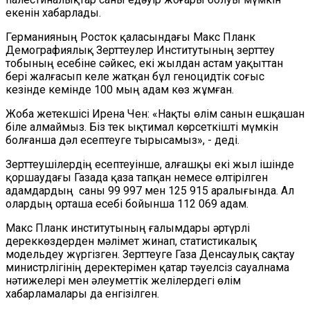
екенін хабарлады.
Германияның Росток қаласындағы Макс Планк
Демографиялық Зерттеулер Институтының зерттеу
тобының есебіне сәйкес, екі жылдан астам уақыттан
бері жалғасып келе жатқан бұл геноцидтік соғыс
кезінде кемінде 100 мың адам көз жұмған.
Жоба жетекшісі Ирена Чен: «Нақты өлім санын ешқашан
біле алмаймыз. Біз тек ықтимал көрсеткішті мүмкін
болғанша дәл есептеуге тырысамыз», - деді.
Зерттеушілердің есептеуінше, алғашқы екі жыл ішінде
қоршаудағы Газада қаза тапқан немесе өлтірілген
адамдардың саны 99 997 мен 125 915 аралығында. Ал
олардың
орташа есебі бойынша 112 069 адам.
Макс Планк институтының ғалымдары әртүрлі
дереккөздерден мәлімет жинап, статистикалық
модельдеу жүргізген. Зерттеуге Газа Денсаулық сақтау
министрлігінің деректерімен қатар тәуелсіз сауалнама
нәтижелері мен әлеуметтік желілердегі өлім
хабарламалары да енгізілген.