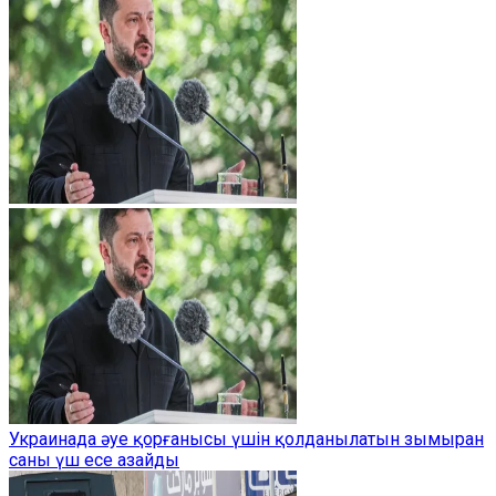
Украинада әуе қорғанысы үшін қолданылатын зымыран
саны үш есе азайды