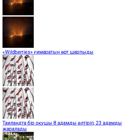
«Wildberries» ғимаратын өрт шарпыды
Таиландта бір оқушы 8 адамды өлтіріп, 23 адамды
жаралады