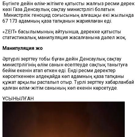
Бүгінге дейін өлім-жітімге қатысты жалғыз ресми дерек
көзі Газа Денсаулық сақтау министрлігі болатын.
Министрлік геноцид соғысының алғашқы екі жылында
67 173 адамның қаза тапқанын жариялаған еді.
«ZEIT» басылымының айтуынша, дерекке қатысты
статистикалық манипуляция жасалғанына дәлел жоқ.
Манипуляция жоқ
Әртүрлі зерттеу тобы бұған дейін Денсаулық сақтау
министрлігінің өлім санын есептеуде сақтық танытуға
бейім екенін атап өткен еді. Енді ресми деректер
көрсеткеннен әлдеқайда көп адамның қаза тапқаны
құжат арқылы расталып отыр. Түрлі зерттеу хабарланбай
қалған өлім-жітім санының көп екенін көрсетуде.
ҰСЫНЫЛҒАН