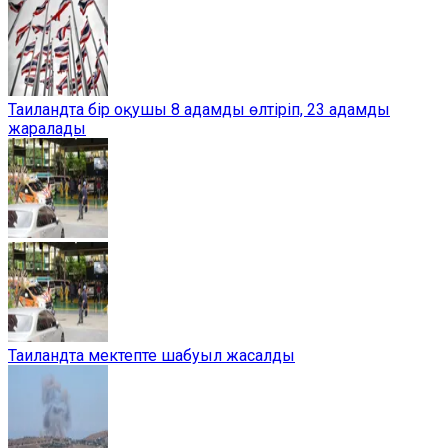
Таиландта бір оқушы 8 адамды өлтіріп, 23 адамды
жаралады
Таиландта мектепте шабуыл жасалды