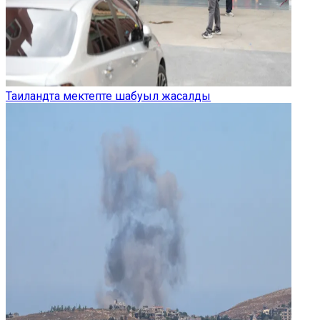
Таиландта мектепте шабуыл жасалды