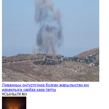
Ливанның оңтүстігінде болған жарылыстан екі
израильдік сарбаз қаза тапты
ҰСЫНЫЛҒАН