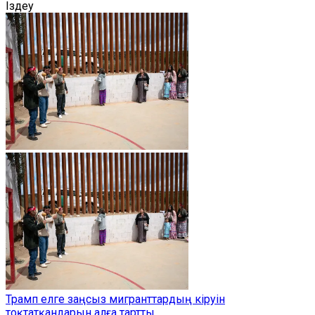
Іздеу
Трамп елге заңсыз мигранттардың кіруін
тоқтатқандарын алға тартты