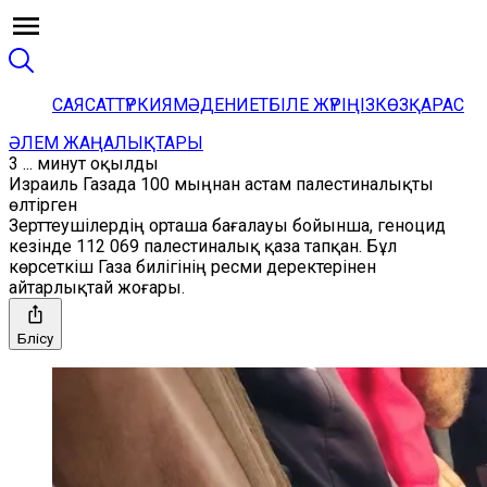
САЯСАТ
ТҮРКИЯ
МӘДЕНИЕТ
БІЛЕ ЖҮРІҢІЗ
КӨЗҚАРАС
ӘЛЕМ ЖАҢАЛЫҚТАРЫ
3 ... минут оқылды
Израиль Газада 100 мыңнан астам палестиналықты
өлтірген
Зерттеушілердің орташа бағалауы бойынша, геноцид
кезінде 112 069 палестиналық қаза тапқан. Бұл
көрсеткіш Газа билігінің ресми деректерінен
айтарлықтай жоғары.
Бөлісу