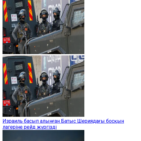
Израиль басып алынған Батыс Шериядағы босқын
лагеріне рейд жүргізді