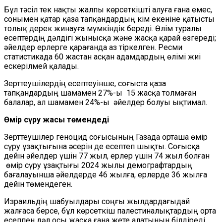
Бұл тәсіл тек нақты жалпы көрсеткішті алуға ғана емес,
сонымен қатар қаза тапқандардың кім екеніне қатысты
толық дерек жинауға мүмкіндік береді. Өлім туралы
есептердің дәлдігі жынысқа және жасқа қарай өзгереді;
әйелдер ерлерге қарағанда аз тіркелген. Ресми
статистикада 60 жастан асқан адамдардың өлімі жиі
ескерілмей қалады.
Зерттеушілердің есептеуінше, соғыста қаза
тапқандардың шамамен 27%-ы 15 жасқа толмаған
балалар, ал шамамен 24%-ы әйелдер болуы ықтимал.
Өмір сүру жасы төмендеді
Зерттеушілер геноцид соғысының Газада орташа өмір
сүру ұзақтығына әсерін де есептеп шықты. Соғысқа
дейін әйелдер үшін 77 жыл, ерлер үшін 74 жыл болған
өмір сүру ұзақтығы 2024 жылы демографтардың
бағалауынша әйелдерде 46 жылға, ерлерде 36 жылға
дейін төмендеген.
Израильдің шабуылдары соңғы жылдардағыдай
жалғаса берсе, бұл көрсеткіш палестиналықтардың орта
есеппен дәл осы жасқа ғана жете алатынын білдіреді.