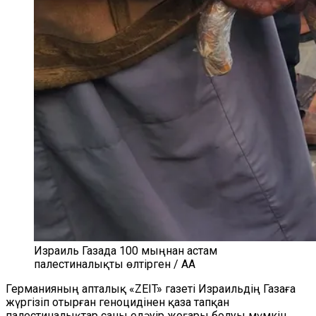
Израиль Газада 100 мыңнан астам
палестиналықты өлтірген / AA
Германияның апталық «ZEIT» газеті Израильдің Газаға
жүргізіп отырған геноцидінен қаза тапқан
палестиналықтар саны едәуір жоғары болуы мүмкін