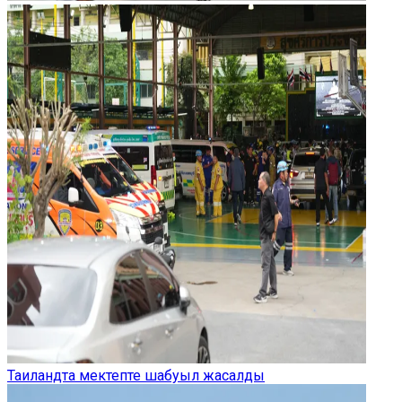
Таиландта мектепте шабуыл жасалды