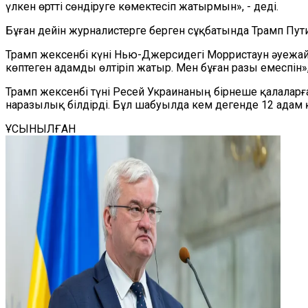
үлкен өртті сөндіруге көмектесіп жатырмын», - деді.
Бұған дейін журналистерге берген сұқбатында Трамп Пути
Трамп жексенбі күні Нью-Джерсидегі Морристаун әуежай
көптеген адамды өлтіріп жатыр. Мен бұған разы емеспін», 
Трамп жексенбі түні Ресей Украинаның бірнеше қалала
наразылық білдірді. Бұл шабуылда кем дегенде 12 адам қ
ҰСЫНЫЛҒАН