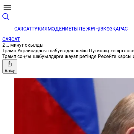
САЯСАТ
ТҮРКИЯ
МӘДЕНИЕТ
БІЛЕ ЖҮРІҢІЗ
КӨЗҚАРАС
САЯСАТ
2 ... минут оқылды
Трамп Украинадағы шабуылдан кейін Путиннің «есіргенін
Трамп соңғы шабуылдарға жауап ретінде Ресейге қарсы с
Бөлісу