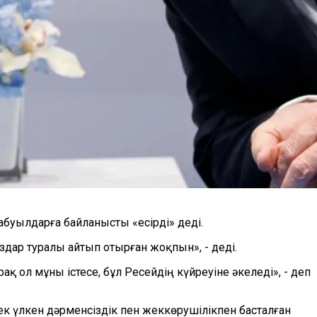
буылдарға байланысты «есірді» деді.
здар туралы айтып отырған жоқпын», - деді.
қ ол мұны істесе, бұл Ресейдің күйреуіне әкеледі», - деп
к үлкен дәрменсіздік пен жеккөрушілікпен басталған