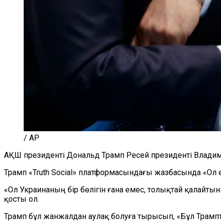
/ AP
АҚШ президенті Дональд Трамп Ресей президенті Владими
Трамп «Truth Social» платформасындағы жазбасында «Ол ес
«Ол Украинаның бір бөлігін ғана емес, толықтай қалайтын
қосты ол.
Трамп бұл жанжалдан аулақ болуға тырысып, «Бұл Трампт