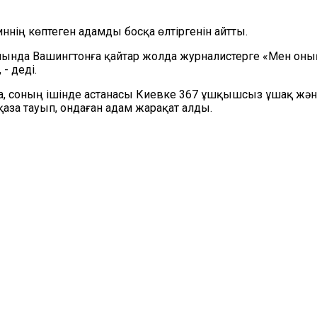
ннің көптеген адамды босқа өлтіргенін айтты.
ында Вашингтонға қайтар жолда журналистерге «Мен оның
- деді.
рға, соның ішінде астанасы Киевке 367 ұшқышсыз ұшақ ж
аза тауып, ондаған адам жарақат алды.