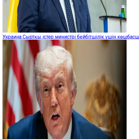
Украина Сыртқы істер министрі бейбітшілік үшін көшбас