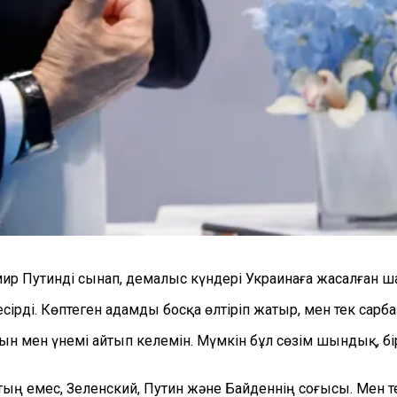
р Путинді сынап, демалыс күндері Украинаға жасалған ша
ірді. Көптеген адамды босқа өлтіріп жатыр, мен тек сарба
ын мен үнемі айтып келемін. Мүмкін бұл сөзім шындық, біра
ың емес, Зеленский, Путин және Байденнің соғысы. Мен те