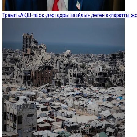
Трамп «АҚШ-та оқ-дәрі қоры азайды» деген ақпаратты 