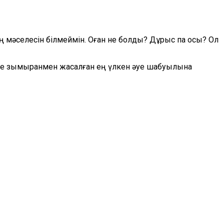
 мәселесін білмеймін. Оған не болды? Дұрыс па осы? Ол
әне зымыранмен жасалған ең үлкен әуе шабуылына