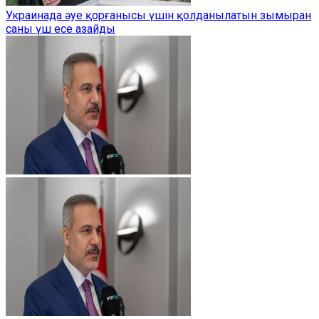
Украинада әуе қорғанысы үшін қолданылатын зымыран
саны үш есе азайды