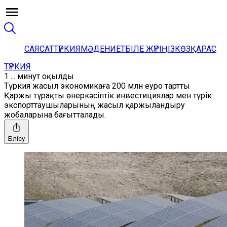
САЯСАТ
ТҮРКИЯ
МӘДЕНИЕТ
БІЛЕ ЖҮРІҢІЗ
КӨЗҚАРАС
ТҮРКИЯ
1 ... минут оқылды
Түркия жасыл экономикаға 200 млн еуро тартты
Қаржы тұрақты өнеркәсіптік инвестициялар мен түрік
экспорттаушыларының жасыл қаржыландыру
жобаларына бағытталады.
Бөлісу