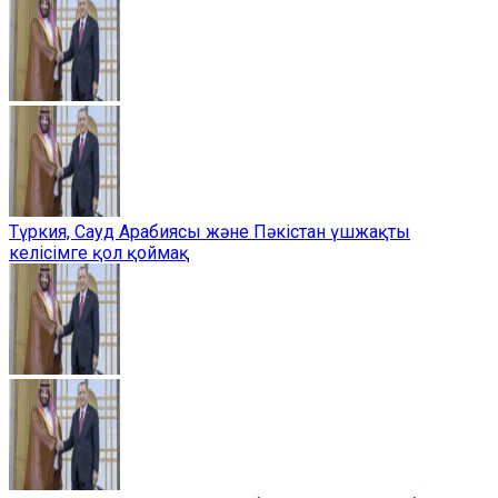
Түркия, Сауд Арабиясы және Пәкістан үшжақты
келісімге қол қоймақ