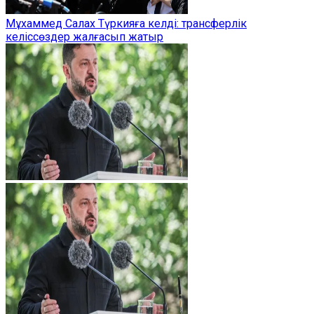
Мұхаммед Салах Түркияға келді: трансферлік
келіссөздер жалғасып жатыр