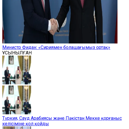
Министр Фидан: «Сириямен болашағымыз ортақ»
ҰСЫНЫЛҒАН
Түркия, Сауд Арабиясы және Пәкістан Мекке қорғаныс
келісіміне қол қойды