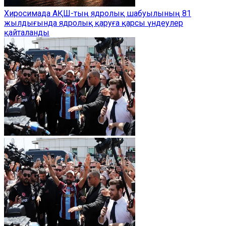
Хиросимада АҚШ-тың ядролық шабуылының 81
жылдығында ядролық қаруға қарсы үндеулер
қайталанды