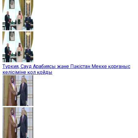
Түркия, Сауд Арабиясы және Пәкістан Мекке қорғаныс
келісіміне қол қойды