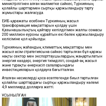
министрлігінен алған мәліметке сәйкес, Түркияның
қолайлы шарттармен сыртқы қаржыландыру тарту
жұмыстары жалғасуда.
ЕИБ қаражаты есебінен Түркияның жасыл
трансформация мақсаттарын қолдау үшін
Қазынашылықтың қайтару кепілдігімен жалпы сомасы
200 миллион еуроны құрайтын екі бөлек қаржыландыру
келісіміне қол қойылды.
Түркияның жаһандық климаттық мақсаттары мен
жасыл өсім стратегиясына сәйкес тартылған бұл қаржы
нақты сектор мен экспорттаушылардың жаңартылатын
энергия көздері, энергия тиімділігі, сондай-ақ жасыл
және тұрақты өнеркәсіп салаларындағы
инвестицияларын қолдауға бағытталған.
Аталған несиелерді қоса есептегенде биыл тартылған
қолайлы шарттардағы сыртқы қаржыландыру көлемі
4,9 миллиард долларға жетті.
ҰСЫНЫЛҒАН