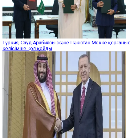
Түркия, Сауд Арабиясы және Пәкістан Мекке қорғаныс
келісіміне қол қойды