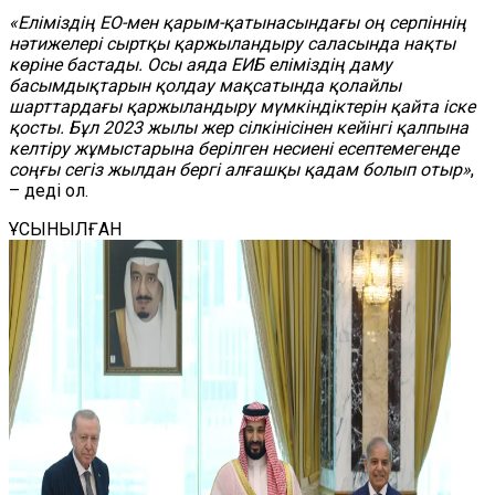
«Еліміздің ЕО-мен қарым-қатынасындағы оң серпіннің
нәтижелері сыртқы қаржыландыру саласында нақты
көріне бастады. Осы аяда ЕИБ еліміздің даму
басымдықтарын қолдау мақсатында қолайлы
шарттардағы қаржыландыру мүмкіндіктерін қайта іске
қосты. Бұл 2023 жылы жер сілкінісінен кейінгі қалпына
келтіру жұмыстарына берілген несиені есептемегенде
соңғы сегіз жылдан бергі алғашқы қадам болып отыр»
,
– деді ол.
ҰСЫНЫЛҒАН