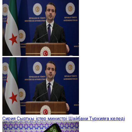
Сирия Сыртқы істер министрі Шайбани Түркияға келеді