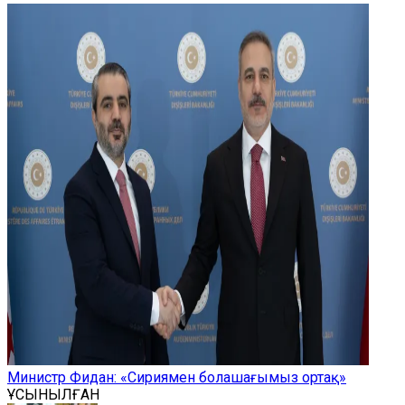
Министр Фидан: «Сириямен болашағымыз ортақ»
ҰСЫНЫЛҒАН