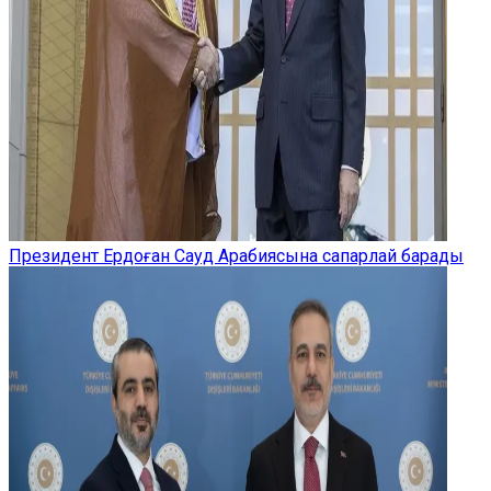
Президент Ердоған Сауд Арабиясына сапарлай барады