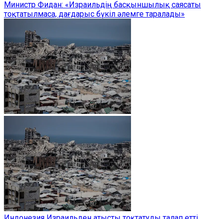
Министр Фидан: «Израильдің басқыншылық саясаты
тоқтатылмаса, дағдарыс бүкіл әлемге таралады»
Индонезия Израильден атысты тоқтатуды талап етті