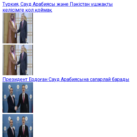
Түркия, Сауд Арабиясы және Пәкістан үшжақты
келісімге қол қоймақ
Президент Ердоған Сауд Арабиясына сапарлай барады