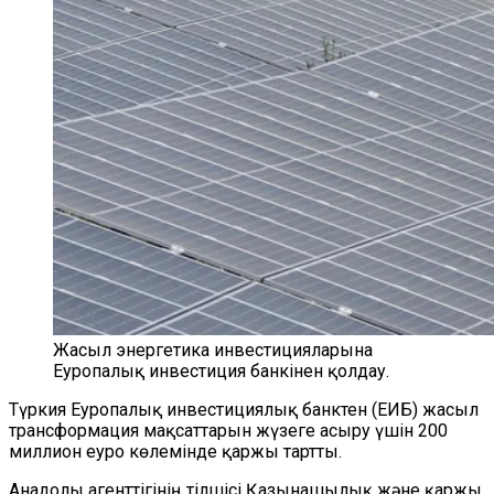
Жасыл энергетика инвестицияларына
Еуропалық инвестиция банкінен қолдау.
Түркия Еуропалық инвестициялық банктен (ЕИБ) жасыл
трансформация мақсаттарын жүзеге асыру үшін 200
миллион еуро көлемінде қаржы тартты.
Анадолы агенттігінің тілшісі Қазынашылық және қаржы