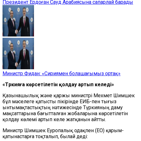
Президент Ердоған Сауд Арабиясына сапарлай барады
Министр Фидан: «Сириямен болашағымыз ортақ»
«Түркияға көрсетілетін қолдау артып келеді»
Қазынашылық және қаржы министрі Мехмет Шимшек
бұл мәселеге қатысты пікірінде ЕИБ-пен тығыз
ынтымақтастықтың нәтижесінде Түркияның даму
мақсаттарына бағытталған жобаларына көрсетілетін
қолдау көлемі артып келе жатқанын айтты.
Министр Шимшек Еуропалық одақпен (ЕО) қарым-
қатынастарға тоқталып, былай деді: