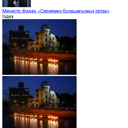
Министр Фидан: «Сириямен болашағымыз ортақ»
Іздеу