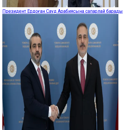
Президент Ердоған Сауд Арабиясына сапарлай барады