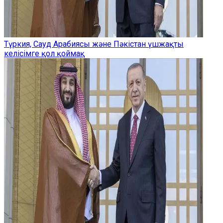
Түркия, Сауд Арабиясы және Пәкістан үшжақты
келісімге қол қоймақ