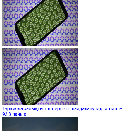
Түркияда халықтың интернетті пайдалану көрсеткіші ̶
92,3 пайыз