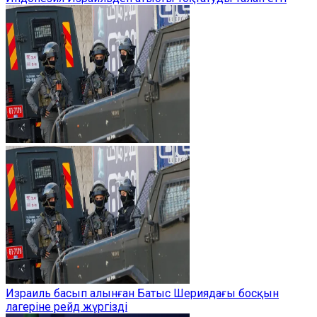
Израиль басып алынған Батыс Шериядағы босқын
лагеріне рейд жүргізді