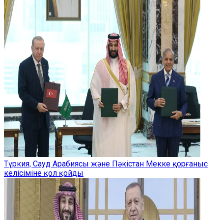
Түркия, Сауд Арабиясы және Пәкістан Мекке қорғаныс
келісіміне қол қойды