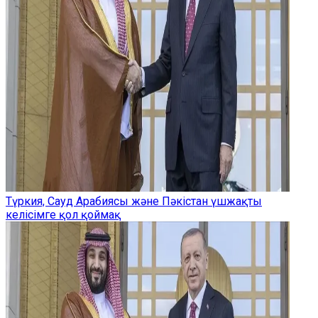
Түркия, Сауд Арабиясы және Пәкістан үшжақты
келісімге қол қоймақ