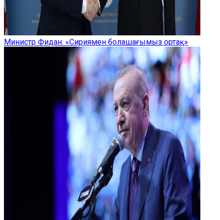
Министр Фидан: «Сириямен болашағымыз ортақ»