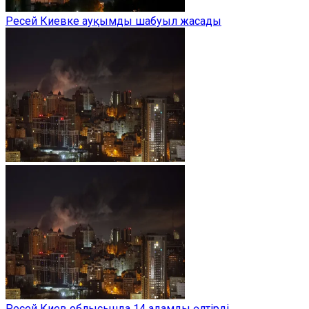
Ресей Киевке ауқымды шабуыл жасады
Ресей Киев облысында 14 адамды өлтірді