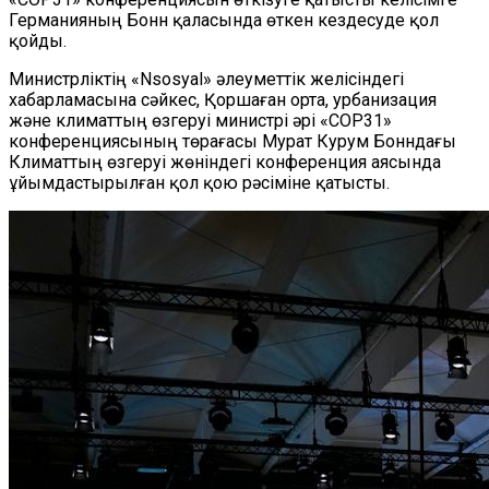
Германияның Бонн қаласында өткен кездесуде қол
қойды.
Министрліктің «Nsosyal» әлеуметтік желісіндегі
хабарламасына сәйкес, Қоршаған орта, урбанизация
және климаттың өзгеруі министрі әрі «COP31»
конференциясының төрағасы Мурат Курум Бонндағы
Климаттың өзгеруі жөніндегі конференция аясында
ұйымдастырылған қол қою рәсіміне қатысты.