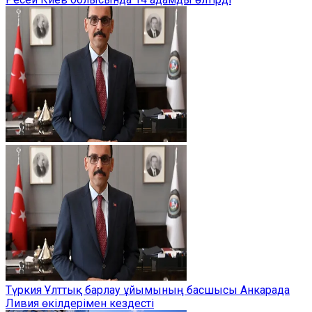
Түркия Ұлттық барлау ұйымының басшысы Анкарада
Ливия өкілдерімен кездесті