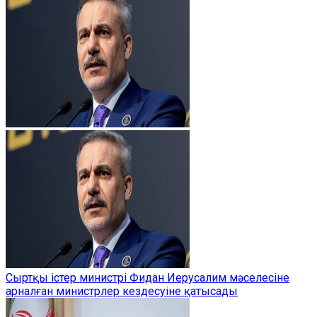
Сыртқы істер министрі Фидан Иерусалим мәселесіне
арналған министрлер кездесуіне қатысады