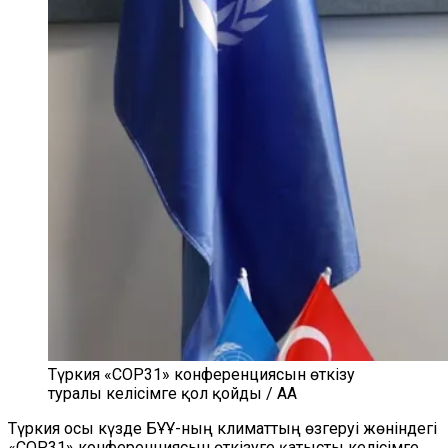
Түркия «COP31» конференциясын өткізу
туралы келісімге қол қойды / AA
Түркия осы күзде БҰҰ-ның климаттың өзгеруі жөніндегі
«COP31» конференциясын өткізуге қатысты келісімге