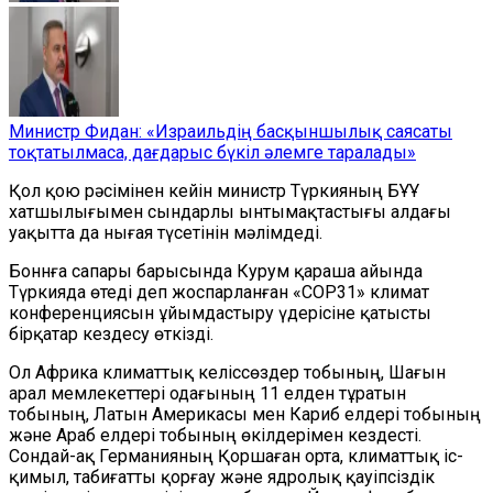
Министр Фидан: «Израильдің басқыншылық саясаты
тоқтатылмаса, дағдарыс бүкіл әлемге таралады»
Қол қою рәсімінен кейін министр Түркияның БҰҰ
хатшылығымен сындарлы ынтымақтастығы алдағы
уақытта да нығая түсетінін мәлімдеді.
Боннға сапары барысында Курум қараша айында
Түркияда өтеді деп жоспарланған «COP31» климат
конференциясын ұйымдастыру үдерісіне қатысты
бірқатар кездесу өткізді.
Ол Африка климаттық келіссөздер тобының, Шағын
арал мемлекеттері одағының 11 елден тұратын
тобының, Латын Америкасы мен Кариб елдері тобының
және Араб елдері тобының өкілдерімен кездесті.
Сондай-ақ Германияның Қоршаған орта, климаттық іс-
қимыл, табиғатты қорғау және ядролық қауіпсіздік