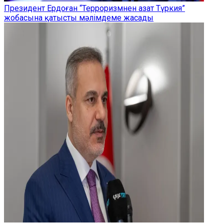
Президент Ердоған “Терроризмнен азат Түркия”
жобасына қатысты мәлімдеме жасады