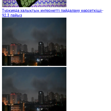
Түркияда халықтың интернетті пайдалану көрсеткіші ̶
92,3 пайыз