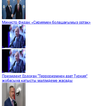
Министр Фидан: «Сириямен болашағымыз ортақ»
Президент Ердоған “Терроризмнен азат Түркия”
жобасына қатысты мәлімдеме жасады