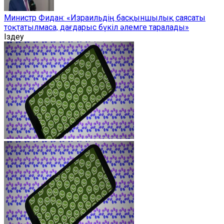
Министр Фидан: «Израильдің басқыншылық саясаты
тоқтатылмаса, дағдарыс бүкіл әлемге таралады»
Іздеу