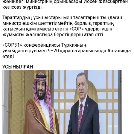
жөніндегі министрінің орынбасары Йохен Фласбартпен
келіссөз жүргізді.
Тараптардың ұсыныстары мен талаптарын тыңдаған
министр ешкім шеттетілмейтін, барлық тараптың
қатысуын қамтамасыз ететін «COP» үдерісі үшін
жұмысты жалғастыра беретіндерін атап өтті.
«COP31» конференциясы Түркияның
ұйымдастыруымен 9–20 қараша аралығында Анталияда
өтеді.
ҰСЫНЫЛҒАН