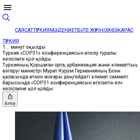
САЯСАТ
ТҮРКИЯ
МӘДЕНИЕТ
БІЛЕ ЖҮРІҢІЗ
КӨЗҚАРАС
ТҮРКИЯ
1 ... минут оқылды
Түркия «COP31» конференциясын өткізу туралы
келісімге қол қойды
Түркияның Қоршаған орта, урбанизация және климаттың
өзгеруі министрі Мурат Курум Германияның Бонн
қаласында өткен жоғары деңгейдегі климат саммиті
барысында «COP31 конференциясын өткізетін ел»
келісіміне қол қойды.
Бөлісу