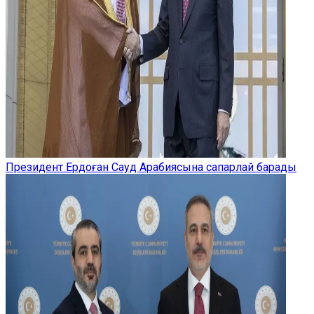
Президент Ердоған Сауд Арабиясына сапарлай барады