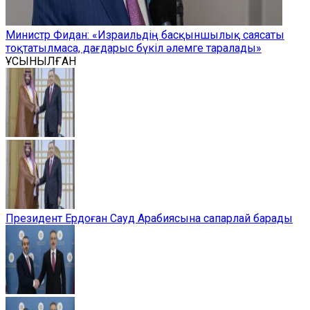
Министр Фидан: «Израильдің басқыншылық саясаты
тоқтатылмаса, дағдарыс бүкіл әлемге таралады»
ҰСЫНЫЛҒАН
Президент Ердоған Сауд Арабиясына сапарлай барады