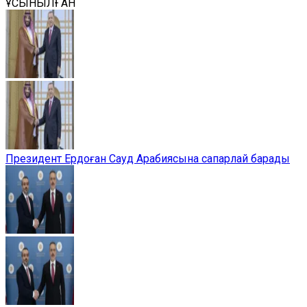
ҰСЫНЫЛҒАН
Президент Ердоған Сауд Арабиясына сапарлай барады