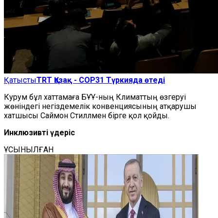
Қатысты
TRT Қазақ - COP31 Түркияда өтеді
Курум бұл хаттамаға БҰҰ-ның Климаттың өзгеруі
жөніндегі негіздемелік конвенциясының атқарушы
хатшысы Саймон Стиллмен бірге қол қойды.
Инклюзивті үдеріс
ҰСЫНЫЛҒАН