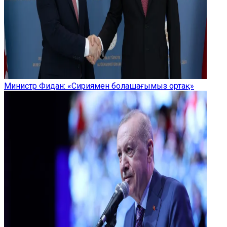
Министр Фидан: «Сириямен болашағымыз ортақ»