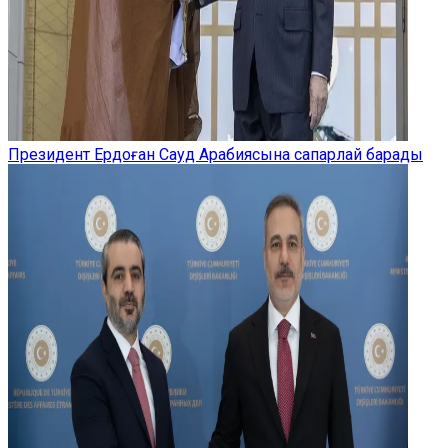
Президент Ердоған Сауд Арабиясына сапарлай барады