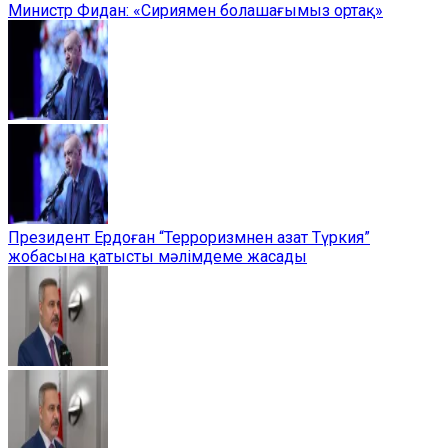
Министр Фидан: «Сириямен болашағымыз ортақ»
Президент Ердоған “Терроризмнен азат Түркия”
жобасына қатысты мәлімдеме жасады