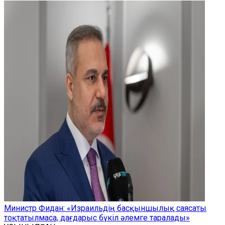
Министр Фидан: «Израильдің басқыншылық саясаты
тоқтатылмаса, дағдарыс бүкіл әлемге таралады»