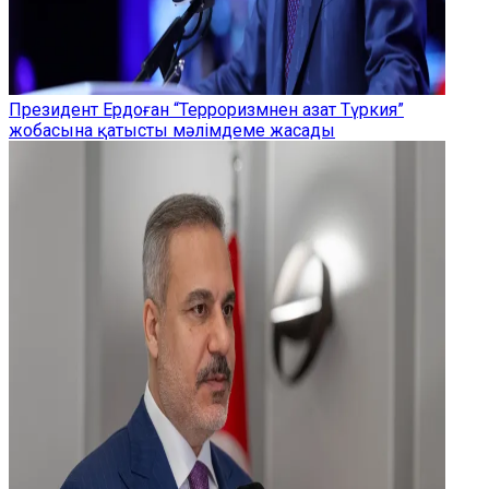
Президент Ердоған “Терроризмнен азат Түркия”
жобасына қатысты мәлімдеме жасады