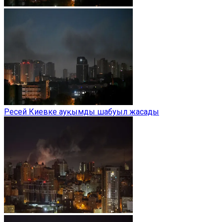
Ресей Киевке ауқымды шабуыл жасады