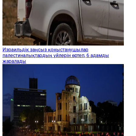
Израильдік заңсыз қоныстанушылар
палестиналықтардың үйлерін өртеп, 6 адамды
жаралады