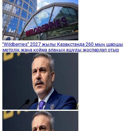
"Wildberries" 2027 жылы Қазақстанда 260 мың шаршы
метрлік жаңа қойма алаңын ашуды жоспарлап отыр