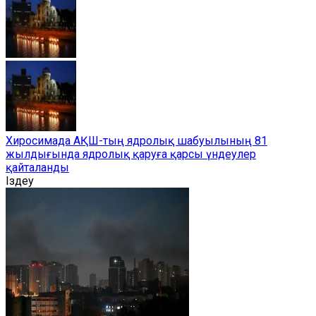
Хиросимада АҚШ-тың ядролық шабуылының 81
жылдығында ядролық қаруға қарсы үндеулер
қайталанды
Іздеу