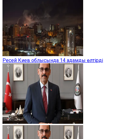
Ресей Киев облысында 14 адамды өлтірді