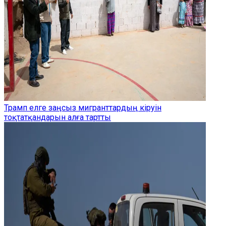
Трамп елге заңсыз мигранттардың кіруін
тоқтатқандарын алға тартты