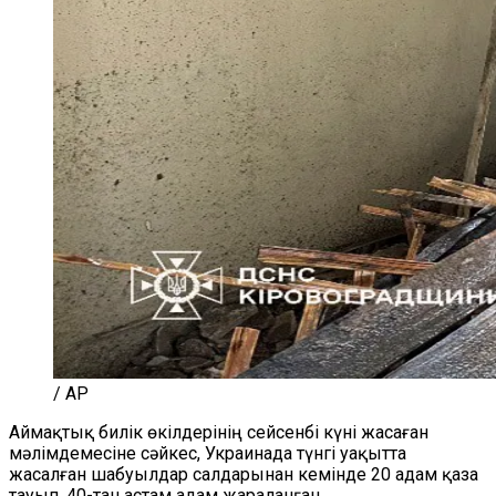
/ AP
Аймақтық билік өкілдерінің сейсенбі күні жасаған
мәлімдемесіне сәйкес, Украинада түнгі уақытта
жасалған шабуылдар салдарынан кемінде 20 адам қаза
тауып, 40-тан астам адам жараланған.