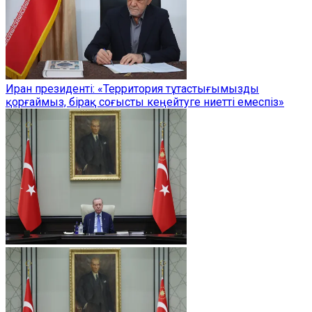
Иран президенті: «Территория тұтастығымызды
қорғаймыз, бірақ соғысты кеңейтуге ниетті емеспіз»