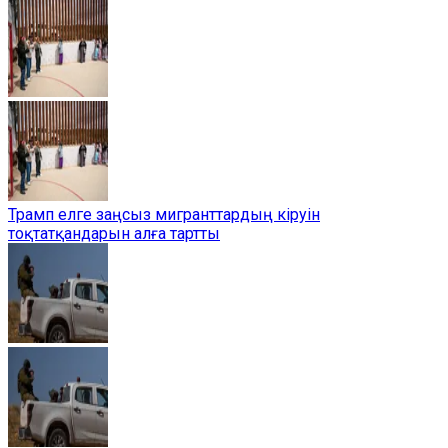
Трамп елге заңсыз мигранттардың кіруін
тоқтатқандарын алға тартты