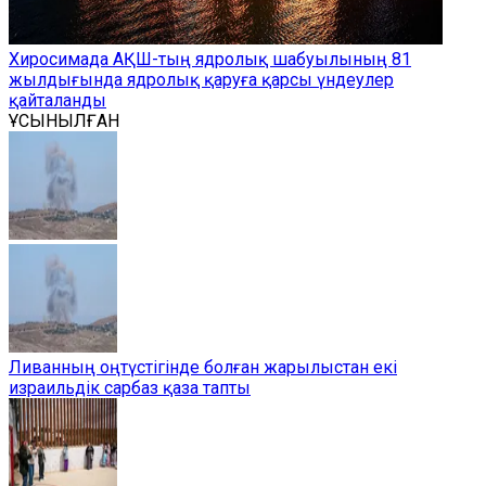
Хиросимада АҚШ-тың ядролық шабуылының 81
жылдығында ядролық қаруға қарсы үндеулер
қайталанды
ҰСЫНЫЛҒАН
Ливанның оңтүстігінде болған жарылыстан екі
израильдік сарбаз қаза тапты