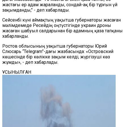
жастағы ер адам жараланды, сондай-ақ бір тұрғын үй
зақымданды,"
-
деп хабарлады.
Сейсенбі күні аймақтың уақытша губернаторы жасаған
мәлімдемеде Ресейдің оңтүстігінде украин дрон
ы
жасаған шабуыл салдарынан бір адамның қаза тапқаны
хабарланды.
Ростов облысының уақытша губернаторы Юрий
Слюсарь “Telegram”-дағы жазбасында: «Островский
көшесінде бір көлікке зақым келді, жүргізуші көз
жұмды», - деп хабарлады.
ҰСЫНЫЛҒАН