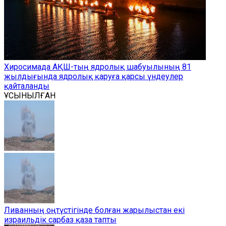
Хиросимада АҚШ-тың ядролық шабуылының 81
жылдығында ядролық қаруға қарсы үндеулер
қайталанды
ҰСЫНЫЛҒАН
Ливанның оңтүстігінде болған жарылыстан екі
израильдік сарбаз қаза тапты