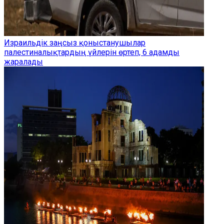
Израильдік заңсыз қоныстанушылар
палестиналықтардың үйлерін өртеп, 6 адамды
жаралады