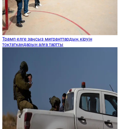
Трамп елге заңсыз мигранттардың кіруін
тоқтатқандарын алға тартты