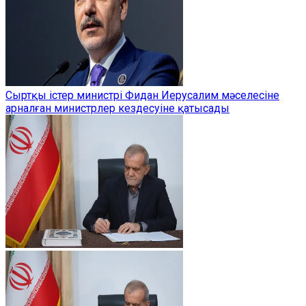
Сыртқы істер министрі Фидан Иерусалим мәселесіне
арналған министрлер кездесуіне қатысады