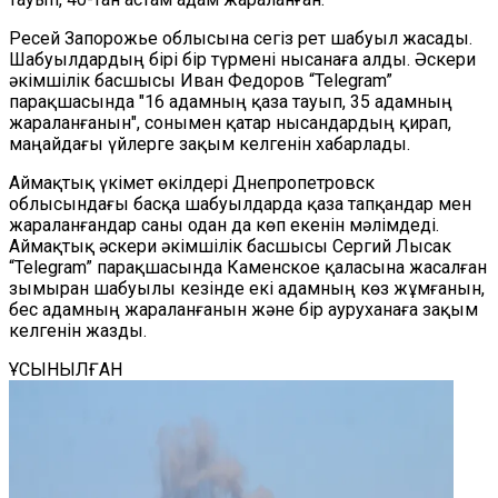
Ресей Запорожье облысына сегіз рет шабуыл жасады.
Шабуылдардың бірі бір түрмені нысанаға алды. Әскери
әкімшілік басшысы Иван Федоров “Telegram”
парақшасында "16 адамның қаза тауып, 35 адамның
жараланғанын", сонымен қатар нысандардың қирап,
маңайдағы үйлерге зақым келгенін хабарлады.
Аймақтық үкімет өкілдері Днепропетровск
облысындағы басқа шабуылдарда қаза тапқандар мен
жараланғандар саны одан да көп екенін мәлімдеді.
Аймақтық әскери әкімшілік басшысы Сергий Лысак
“Telegram” парақшасында Каменское қаласына жасалған
зымыран шабуылы кезінде екі адамның көз жұмғанын,
бес адамның жараланғанын және бір ауруханаға зақым
келгенін жазды.
ҰСЫНЫЛҒАН