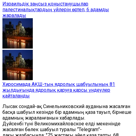
Израильдік заңсыз қоныстанушылар
палестиналықтардың үйлерін өртеп, 6 адамды
жаралады
Хиросимада АҚШ-тың ядролық шабуылының 81
жылдығында ядролық қаруға қарсы үндеулер
қайталанды
Лысак сондай-ақ Синельниковский ауданына жасалған
басқа шабуыл кезінде бір адамның қаза тауып, бірнеше
адамның жараланғанын хабарлады.
Дүйсенбі түні Великомихайловское елді мекенінде
жасалған бөлек шабуыл туралы “Telegram”-
дағы
жазбасында: "75 жастағы әйел қаза тапты, 68