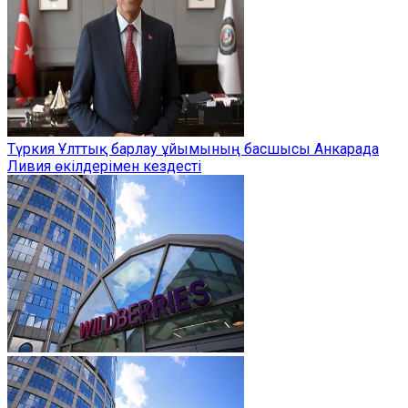
Түркия Ұлттық барлау ұйымының басшысы Анкарада
Ливия өкілдерімен кездесті