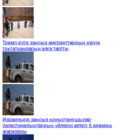
Трамп елге заңсыз мигранттардың кіруін
тоқтатқандарын алға тартты
Израильдік заңсыз қоныстанушылар
палестиналықтардың үйлерін өртеп, 6 адамды
жаралады