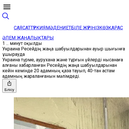
САЯСАТ
ТҮРКИЯ
МӘДЕНИЕТ
БІЛЕ ЖҮРІҢІЗ
КӨЗҚАРАС
ӘЛЕМ ЖАҢАЛЫҚТАРЫ
1 ... минут оқылды
Украина Ресейдің жаңа шабуылдарынан ауыр шығынға
ұшырауда
Украина түрме, аурухана және тұрғын үйлерді нысанаға
алғаны хабарланған Ресейдің жаңа шабуылдарынан
кейін кемінде 20 адамның қаза тауып, 40-тан астам
адамның жараланғанын мәлімдеді.
Бөлісу