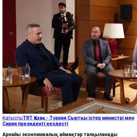
Қатысты
TRT Қазақ - Түркия Сыртқы істер министрі мен
Сирия президенті кездесті
Арнайы экономикалық аймақтар талқыланады