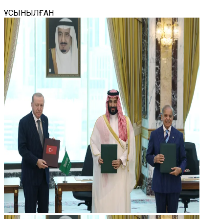
ҰСЫНЫЛҒАН