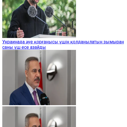
Украинада әуе қорғанысы үшін қолданылатын зымыран
саны үш есе азайды