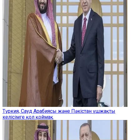
Түркия, Сауд Арабиясы және Пәкістан үшжақты
келісімге қол қоймақ