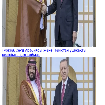
Түркия, Сауд Арабиясы және Пәкістан үшжақты
келісімге қол қоймақ