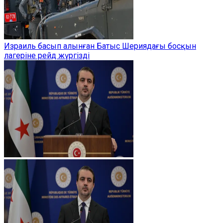
Израиль басып алынған Батыс Шериядағы босқын
лагеріне рейд жүргізді