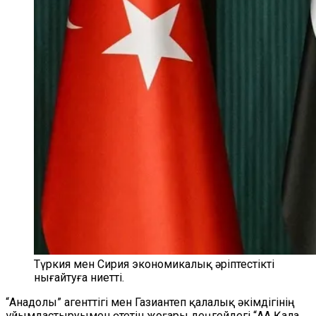
Түркия мен Сирия экономикалық әріптестікті
нығайтуға ниетті.
“Анадолы” агенттігі мен Газиантеп қалалық әкімдігінің
ұйымдастыруымен өтетін жоғары деңгейдегі “AA Қала