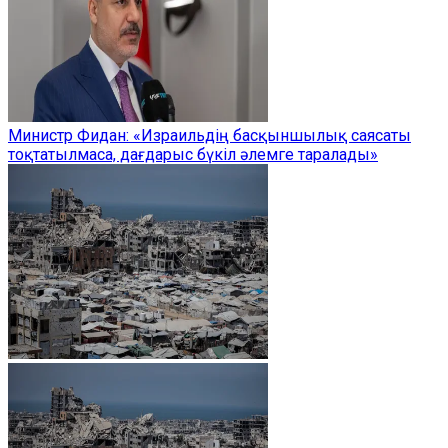
Министр Фидан: «Израильдің басқыншылық саясаты
тоқтатылмаса, дағдарыс бүкіл әлемге таралады»