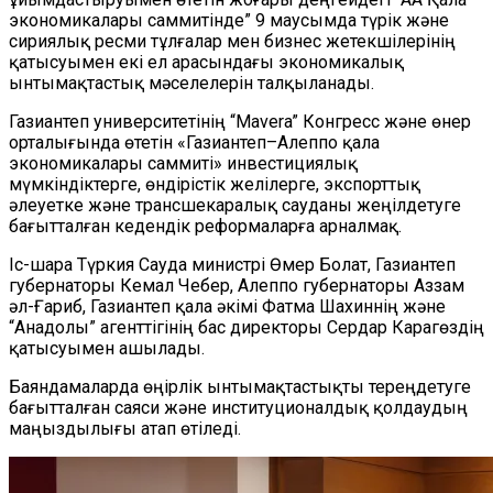
экономикалары саммитінде” 9 маусымда түрік және
сириялық ресми тұлғалар мен бизнес жетекшілерінің
қатысуымен екі ел арасындағы экономикалық
ынтымақтастық мәселелерін талқыланады.
Газиантеп университетінің “Mavera” Конгресс және өнер
орталығында өтетін «Газиантеп–Алеппо қала
экономикалары саммиті» инвестициялық
мүмкіндіктерге, өндірістік желілерге, экспорттық
әлеуетке және трансшекаралық сауданы жеңілдетуге
бағытталған кедендік реформаларға арналмақ.
Іс-шара Түркия Сауда министрі Өмер Болат, Газиантеп
губернаторы Кемал Чебер, Алеппо губернаторы Аззам
әл-Ғариб, Газиантеп қала әкімі Фатма Шахиннің және
“Анадолы” агенттігінің бас директоры Сердар Карагөздің
қатысуымен ашылады.
Баяндамаларда өңірлік ынтымақтастықты тереңдетуге
бағытталған саяси және институционалдық қолдаудың
маңыздылығы атап өтіледі.