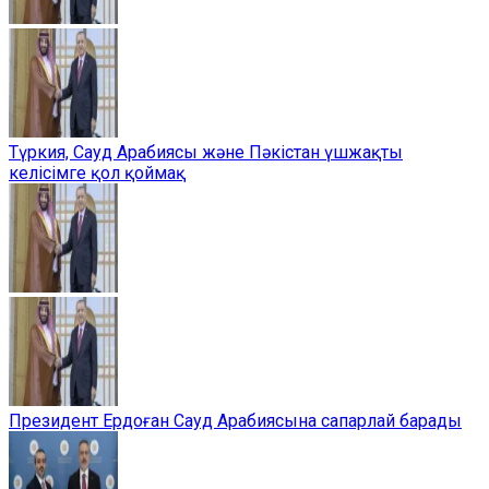
Түркия, Сауд Арабиясы және Пәкістан үшжақты
келісімге қол қоймақ
Президент Ердоған Сауд Арабиясына сапарлай барады