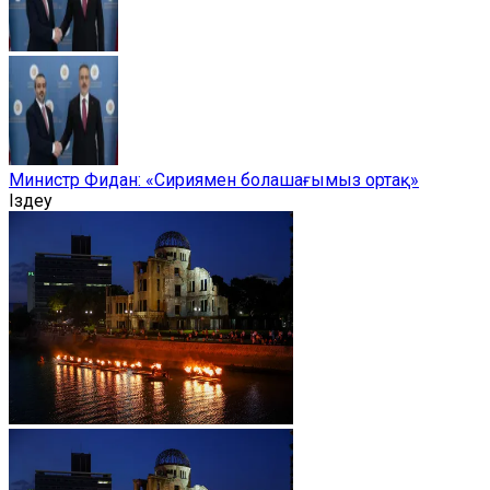
Министр Фидан: «Сириямен болашағымыз ортақ»
Іздеу