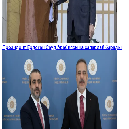
Президент Ердоған Сауд Арабиясына сапарлай барады