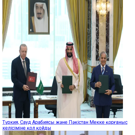
Түркия, Сауд Арабиясы және Пәкістан Мекке қорғаныс
келісіміне қол қойды