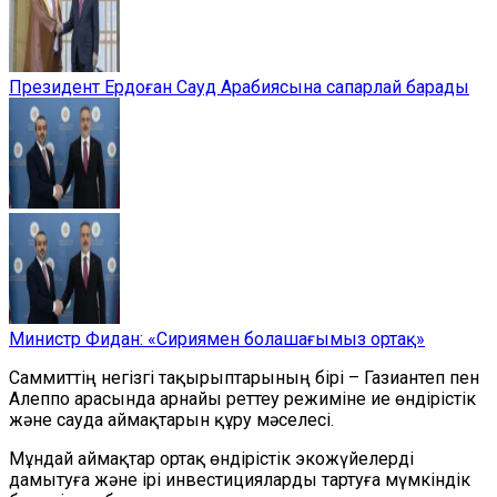
Президент Ердоған Сауд Арабиясына сапарлай барады
Министр Фидан: «Сириямен болашағымыз ортақ»
Саммиттің негізгі тақырыптарының бірі – Газиантеп пен
Алеппо арасында арнайы реттеу режиміне ие өндірістік
және сауда аймақтарын құру мәселесі.
Мұндай аймақтар ортақ өндірістік экожүйелерді
дамытуға және ірі инвестицияларды тартуға мүмкіндік