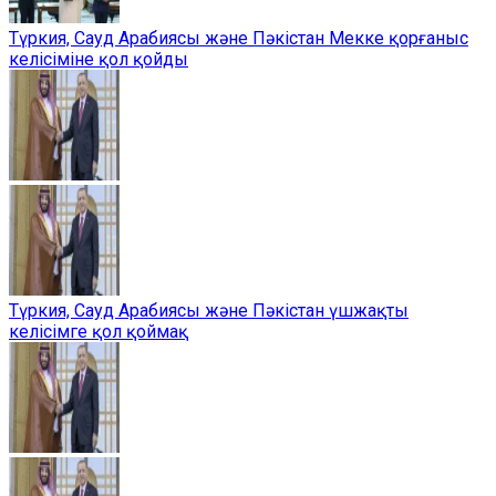
Түркия, Сауд Арабиясы және Пәкістан Мекке қорғаныс
келісіміне қол қойды
Түркия, Сауд Арабиясы және Пәкістан үшжақты
келісімге қол қоймақ