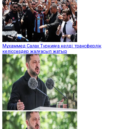
Мұхаммед Салах Түркияға келді: трансферлік
келіссөздер жалғасып жатыр