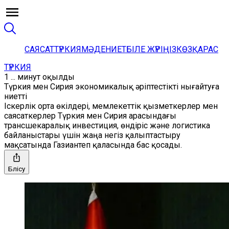
САЯСАТ
ТҮРКИЯ
МӘДЕНИЕТ
БІЛЕ ЖҮРІҢІЗ
КӨЗҚАРАС
ТҮРКИЯ
1 ... минут оқылды
Түркия мен Сирия экономикалық әріптестікті нығайтуға
ниетті
Іскерлік орта өкілдері, мемлекеттік қызметкерлер мен
саясаткерлер Түркия мен Сирия арасындағы
трансшекаралық инвестиция, өндіріс және логистика
байланыстары үшін жаңа негіз қалыптастыру
мақсатында Газиантеп қаласында бас қосады.
Бөлісу