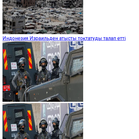
Индонезия Израильден атысты тоқтатуды талап етті