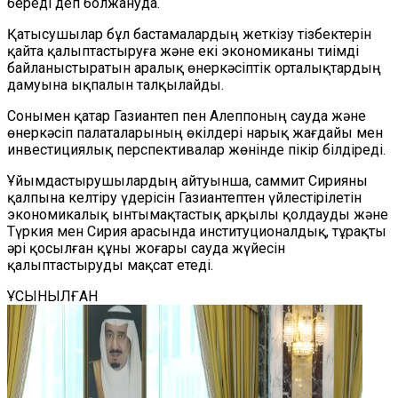
береді деп болжануда.
Қатысушылар бұл бастамалардың жеткізу тізбектерін
қайта қалыптастыруға және екі экономиканы тиімді
байланыстыратын аралық өнеркәсіптік орталықтардың
дамуына ықпалын талқылайды.
Сонымен қатар Газиантеп пен Алеппоның сауда және
өнеркәсіп палаталарының өкілдері нарық жағдайы мен
инвестициялық перспективалар жөнінде пікір білдіреді.
Ұйымдастырушылардың айтуынша, саммит Сирияны
қалпына келтіру үдерісін Газиантептен үйлестірілетін
экономикалық ынтымақтастық арқылы қолдауды және
Түркия мен Сирия арасында институционалдық, тұрақты
әрі қосылған құны жоғары сауда жүйесін
қалыптастыруды мақсат етеді.
ҰСЫНЫЛҒАН