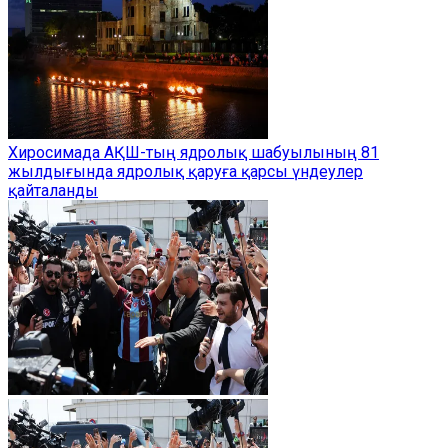
Хиросимада АҚШ-тың ядролық шабуылының 81
жылдығында ядролық қаруға қарсы үндеулер
қайталанды