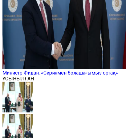
Министр Фидан: «Сириямен болашағымыз ортақ»
ҰСЫНЫЛҒАН