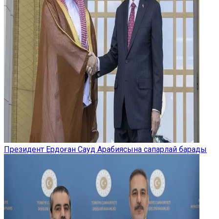
Президент Ердоған Сауд Арабиясына сапарлай барады