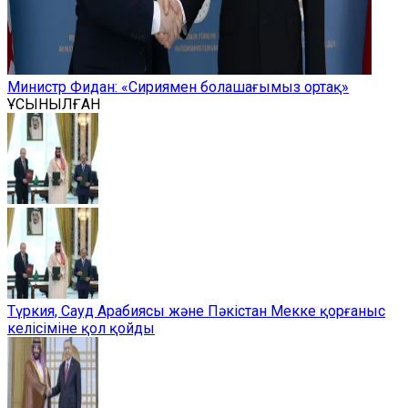
Министр Фидан: «Сириямен болашағымыз ортақ»
ҰСЫНЫЛҒАН
Түркия, Сауд Арабиясы және Пәкістан Мекке қорғаныс
келісіміне қол қойды