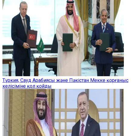
Түркия, Сауд Арабиясы және Пәкістан Мекке қорғаныс
келісіміне қол қойды