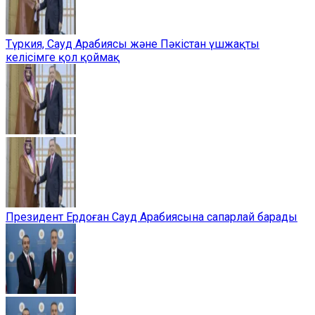
Түркия, Сауд Арабиясы және Пәкістан үшжақты
келісімге қол қоймақ
Президент Ердоған Сауд Арабиясына сапарлай барады