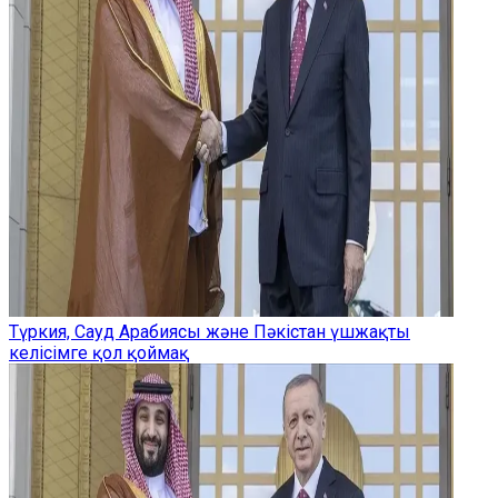
Түркия, Сауд Арабиясы және Пәкістан үшжақты
келісімге қол қоймақ