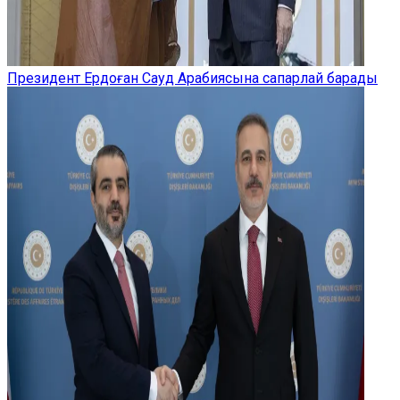
Президент Ердоған Сауд Арабиясына сапарлай барады