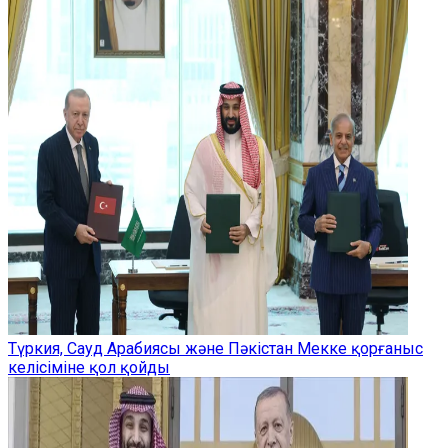
Түркия, Сауд Арабиясы және Пәкістан Мекке қорғаныс
келісіміне қол қойды