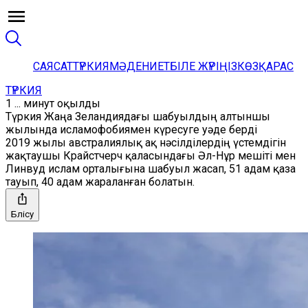
САЯСАТ
ТҮРКИЯ
МӘДЕНИЕТ
БІЛЕ ЖҮРІҢІЗ
КӨЗҚАРАС
ТҮРКИЯ
1 ... минут оқылды
Түркия Жаңа Зеландиядағы шабуылдың алтыншы
жылында исламофобиямен күресуге уәде берді
2019 жылы австралиялық ақ нәсілділердің үстемдігін
жақтаушы Крайстчерч қаласындағы Әл-Нұр мешіті мен
Линвуд ислам орталығына шабуыл жасап, 51 адам қаза
тауып, 40 адам жараланған болатын.
Бөлісу