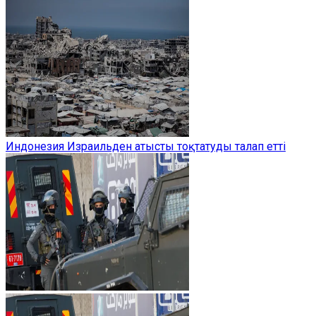
Индонезия Израильден атысты тоқтатуды талап етті