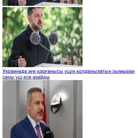
Украинада әуе қорғанысы үшін қолданылатын зымыран
саны үш есе азайды