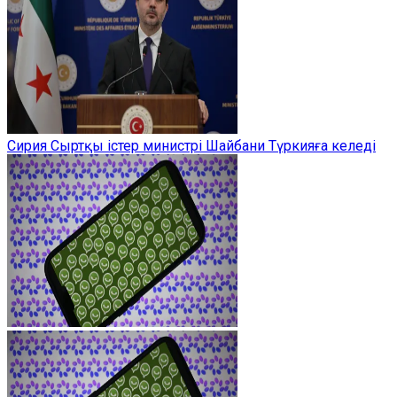
Сирия Сыртқы істер министрі Шайбани Түркияға келеді