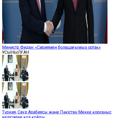
Министр Фидан: «Сириямен болашағымыз ортақ»
ҰСЫНЫЛҒАН
Түркия, Сауд Арабиясы және Пәкістан Мекке қорғаныс
келісіміне қол қойды