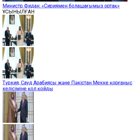
Министр Фидан: «Сириямен болашағымыз ортақ»
ҰСЫНЫЛҒАН
Түркия, Сауд Арабиясы және Пәкістан Мекке қорғаныс
келісіміне қол қойды