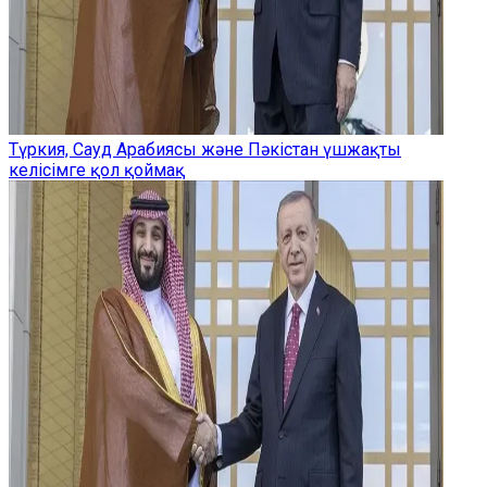
Түркия, Сауд Арабиясы және Пәкістан үшжақты
келісімге қол қоймақ