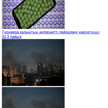
Түркияда халықтың интернетті пайдалану көрсеткіші ̶
92,3 пайыз