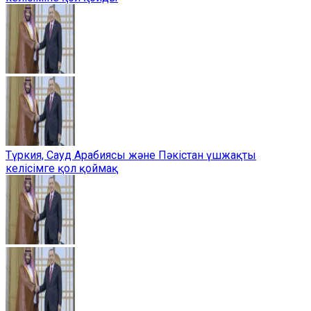
Түркия, Сауд Арабиясы және Пәкістан үшжақты
келісімге қол қоймақ