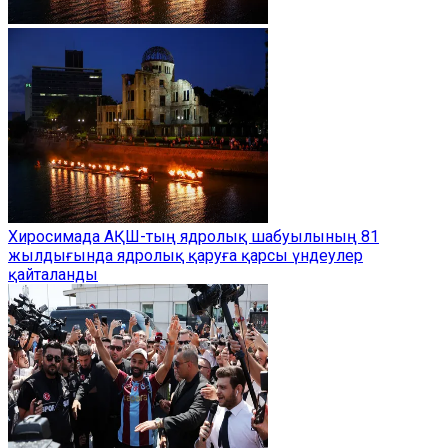
Хиросимада АҚШ-тың ядролық шабуылының 81
жылдығында ядролық қаруға қарсы үндеулер
қайталанды