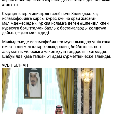
атап өтті.
Сыртқы істер министрлігі сенбі күні Халықаралық
исламофобияға қарсы күрес күніне орай жасаған
мәлімдемесінде «Түркия исламға деген өшпенділікпен
күресуге бағытталған барлық бастамаларды қолдауға
дайын»,– деп мәлімдеді.
Мәлімдемеде исламофобия тек мұсылмандар үшін ғана
емес, сонымен қатар халықаралық бейбітшілік пен
әлеуметтік үйлесімге үлкен қауіп төндіретіні айтылды.
Шабуылда қаза тапқан 51 адам құрметпен еске алынды.
ҰСЫНЫЛҒАН