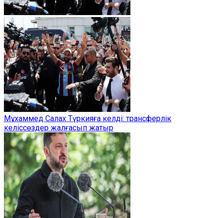
Мұхаммед Салах Түркияға келді: трансферлік
келіссөздер жалғасып жатыр