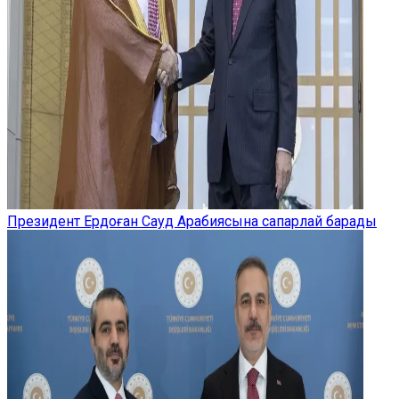
Президент Ердоған Сауд Арабиясына сапарлай барады