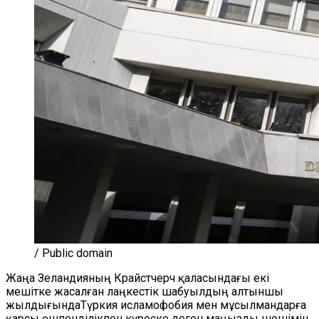
/ Public domain
Жаңа Зеландияның Крайстчерч қаласындағы екі
мешітке жасалған лаңкестік шабуылдың алтыншы
жылдығындаТүркия исламофобия мен мұсылмандарға
қарсы өшпенділікпен күреске деген маңызды шешімін