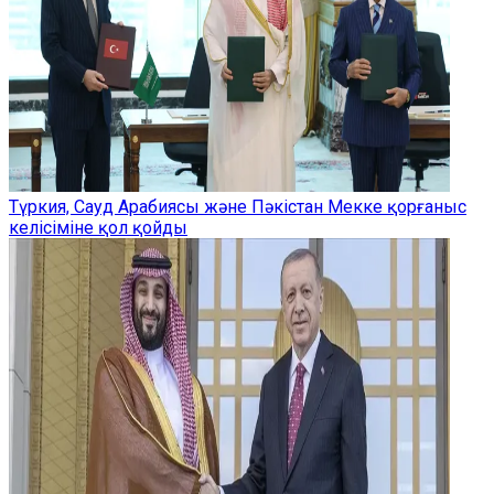
Түркия, Сауд Арабиясы және Пәкістан Мекке қорғаныс
келісіміне қол қойды