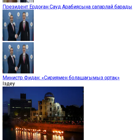
Президент Ердоған Сауд Арабиясына сапарлай барады
Министр Фидан: «Сириямен болашағымыз ортақ»
Іздеу