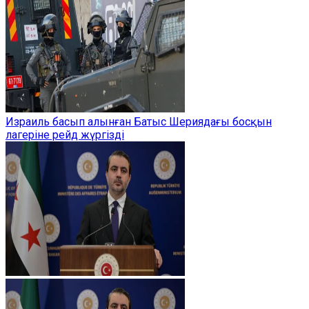
Израиль басып алынған Батыс Шериядағы босқын
лагеріне рейд жүргізді