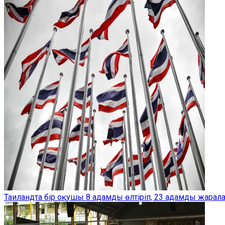
Таиландта бір оқушы 8 адамды өлтіріп, 23 адамды жарал