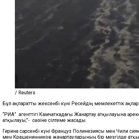
/ Reuters
Бұл ақпаратты жексенбі күні Ресейдің мемлекеттік ақпар
“РИА” агенттігі Камчаткадағы Жанартау атқылауына әре
атқылауы,"- сөзіне сілтеме жасады.
Гирина сәрсенбі күні Француз Полинезиясы мен Чили си
мен Крашенинников жанартауларының бір мезгілде атқы