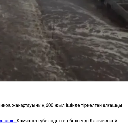
нников жанартауының 600 жыл ішінде тіркелген алғашқы
ілкінісі
Камчатка түбегіндегі ең белсенді Ключевской