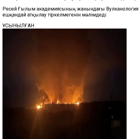
Ресей Ғылым академиясының жанындағы Вулканология ж
ешқандай атқылау тіркелмегенін мәлімдеді.
ҰСЫНЫЛҒАН