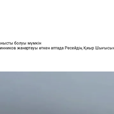
ланысты болуы мүмкін
инников жанартауы өткен аптада Ресейдің Қиыр Шығысынд