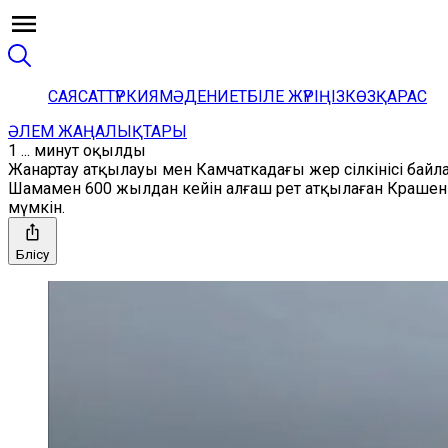
САЯСАТ
ТҮРКИЯ
МӘДЕНИЕТ
БІЛЕ ЖҮРІҢІЗ
КӨЗҚАРАС
ӘЛЕМ ЖАҢАЛЫҚТАРЫ
1 ... минут оқылды
Жанартау атқылауы мен Камчаткадағы жер сілкінісі бай
Шамамен 600 жылдан кейін алғаш рет атқылаған Крашен
мүмкін.
Бөлісу