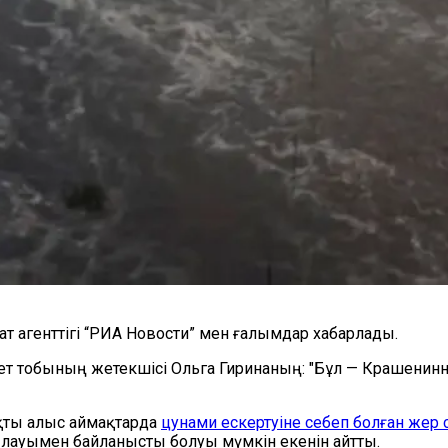
ат агенттігі “РИА Новости” мен ғалымдар хабарлады.
кет тобының жетекшісі Ольга Гиринаның: "Бұл — Крашени
яқты алыс аймақтарда
цунами ескертуіне себеп болған жер с
лауымен байланысты болуы мүмкін екенін айтты.