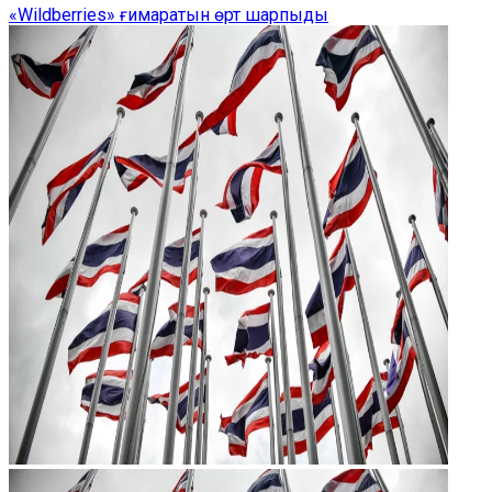
«Wildberries» ғимаратын өрт шарпыды