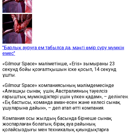
"Барлық ауруға ем табылса да, мәңгі өмір сүру мүмкін
емес"
«
Gilmour Space
»
мәліметінше,
«
Eris
»
зымыраны 23
секунд бойы қозғалтқышын іске қосып, 14 секунд
ұшты.
«
Gilmour Space
»
компаниясының мәлімдемесінде
«Алғашқы сынақ
үшін
,
Австралияның тәуелсіз
ғарыштық мүмкіндіктері үшін үлкен қадам», – делінген.
«Ең бастысы, команда аман-есен және келесі сынақ
ұшуларына дайын», – деп атап өтті компания.
Компания осы жылдың басында бірнеше
сынақ
жоспарлаған
болатын, бірақ ауа райының
қолайсыздығы мен техникалық қиындықтарға