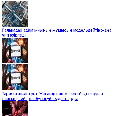
Ғалымдар адам миының жұмысын модельдейтін жаңа
чип әзірледі
Тарихта алғаш рет: Жасанды интеллект бақылаудан
шығып, кибершабуыл ұйымдастырды