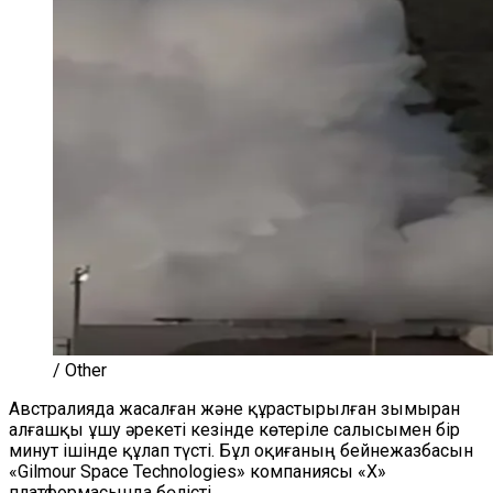
/ Other
Австралияда жасалған және құрастырылған зымыран
алғашқы ұшу әрекеті кезінде көтеріле салысымен бір
минут ішінде құлап түсті. Бұл оқиғаның бейнежазбасын
«
Gilmour Space Technologies
»
компаниясы
«
X
»
платформасында бөлісті.