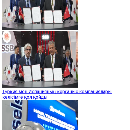
Түркия мен Испанияның қорғаныс компаниялары
келісімге қол қойды