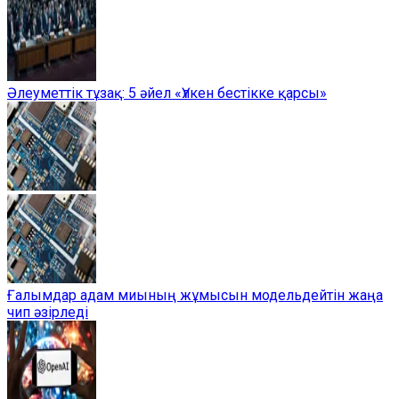
Әлеуметтік тұзақ: 5 әйел «Үлкен бестікке қарсы»
Ғалымдар адам миының жұмысын модельдейтін жаңа
чип әзірледі