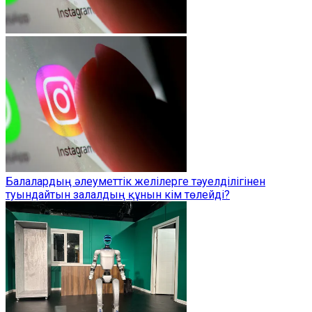
Балалардың әлеуметтік желілерге тәуелділігінен
туындайтын залалдың құнын кім төлейді?