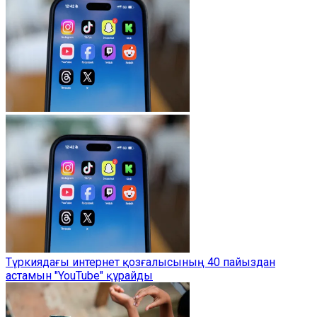
Түркиядағы интернет қозғалысының 40 пайыздан
астамын "YouTube" құрайды