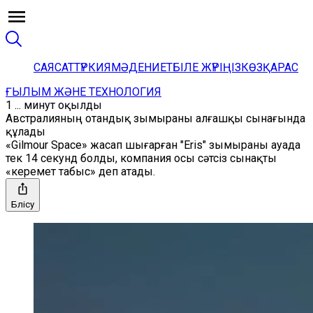
САЯСАТ
ТҮРКИЯ
МӘДЕНИЕТ
БІЛЕ ЖҮРІҢІЗ
КӨЗҚАРАС
ҒЫЛЫМ ЖӘНЕ ТЕХНОЛОГИЯ
1 ... минут оқылды
Австралияның отандық зымыраны алғашқы сынағында
құлады
«Gilmour Space» жасап шығарған "Eris" зымыраны ауада
тек 14 секунд болды, компания осы сәтсіз сынақты
«керемет табыс» деп атады.
Бөлісу