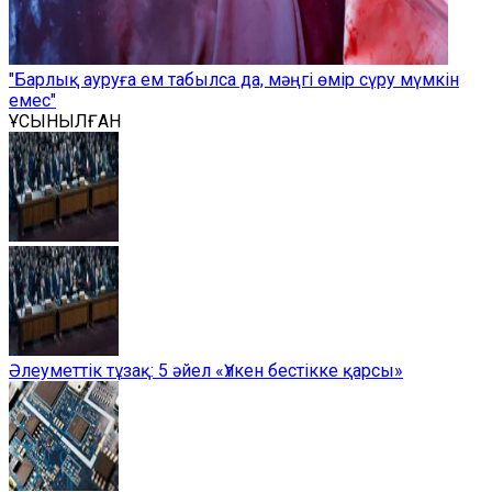
"Барлық ауруға ем табылса да, мәңгі өмір сүру мүмкін
емес"
ҰСЫНЫЛҒАН
Әлеуметтік тұзақ: 5 әйел «Үлкен бестікке қарсы»