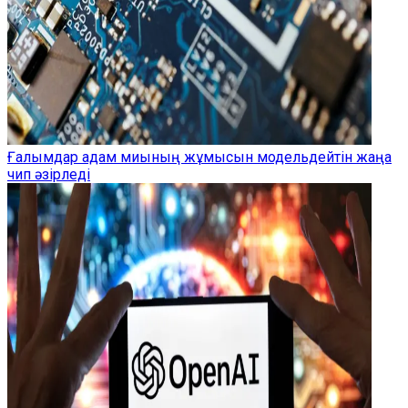
Ғалымдар адам миының жұмысын модельдейтін жаңа
чип әзірледі