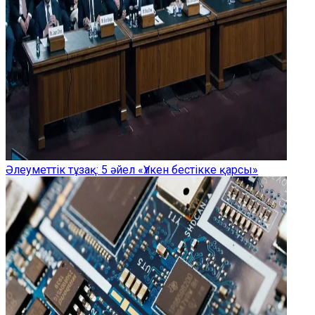
Әлеуметтік тұзақ: 5 әйел «Үлкен бестікке қарсы»