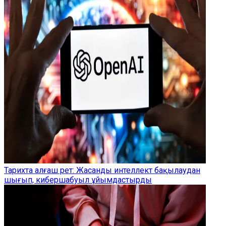
Тарихта алғаш рет: Жасанды интеллект бақылаудан
шығып, кибершабуыл ұйымдастырды