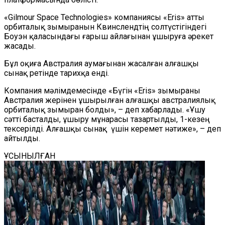
«
Gilmour Space Technologies
»
компаниясы
«
Eris
»
атты
орбиталық зымыранын Квинслендтің солтүстігіндегі
Боуэн қаласындағы ғарыш айлағынан ұшыруға әрекет
жасады.
Бұл оқиға Австралия аумағынан жасалған алғашқы
сынақ
ретінде тарихқа енді.
К
омпания мәлімдемесінде «Бүгін
«
Eris
»
зымыраны
Австралия жерінен ұшырылған алғашқы австралиялық
орбиталық зымыран болды», – деп хабарлады.
«Ұшу
сәтті басталды, ұшыру мұнарасы тазартылды, 1-кезең
тексерілді. Алғашқы сынақ
үшін керемет нәтиже», – деп
айтылды.
ҰСЫНЫЛҒАН