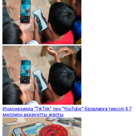
Индонезияда “TikTok” пен “YouTube” балаларға тиесілі 4,7
миллион аккаунтты жапты