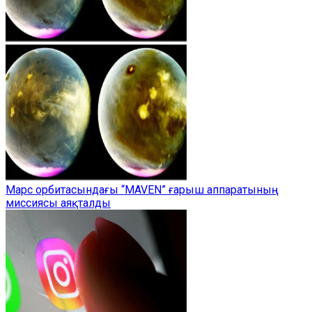
Марс орбитасындағы “MAVEN” ғарыш аппаратының
миссиясы аяқталды