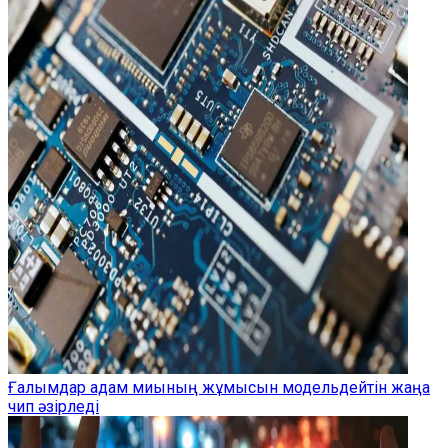
Ғалымдар адам миының жұмысын модельдейтін жаңа
чип әзірледі