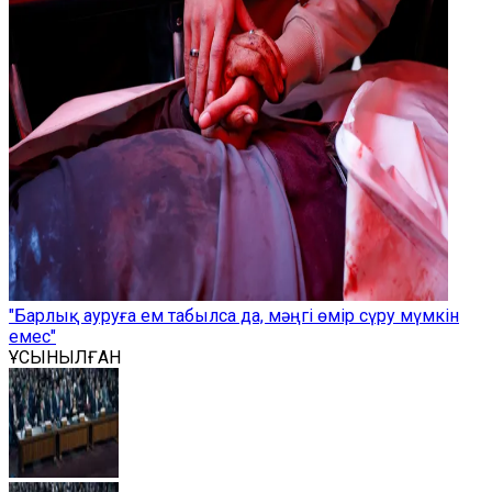
"Барлық ауруға ем табылса да, мәңгі өмір сүру мүмкін
емес"
ҰСЫНЫЛҒАН