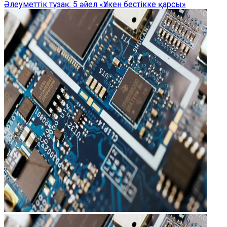
Әлеуметтік тұзақ: 5 әйел «Үлкен бестікке қарсы»