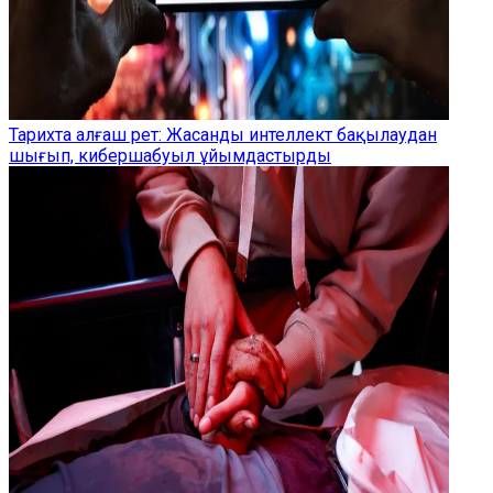
Тарихта алғаш рет: Жасанды интеллект бақылаудан
шығып, кибершабуыл ұйымдастырды