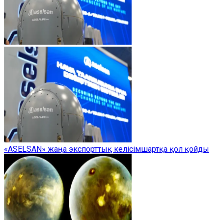
«ASELSAN» жаңа экспорттық келісімшартқа қол қойды