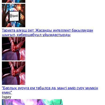
Тарихта алғаш рет: Жасанды интеллект бақылаудан
шығып, кибершабуыл ұйымдастырды
"Барлық ауруға ем табылса да, мәңгі өмір сүру мүмкін
емес"
Іздеу