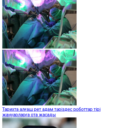
Тарихта алғаш рет адам тәріздес роботтар тірі
жануарларға ота жасады