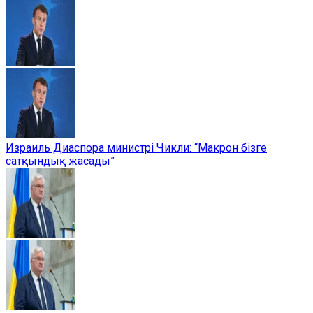
Израиль Диаспора министрі Чикли: “Макрон бізге
сатқындық жасады”