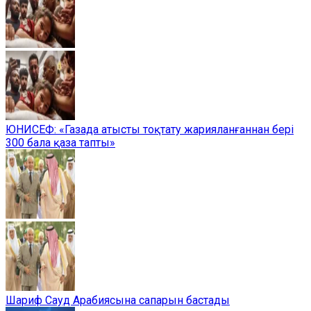
ЮНИСЕФ: «Газада атысты тоқтату жарияланғаннан бері
300 бала қаза тапты»
Шариф Сауд Арабиясына сапарын бастады