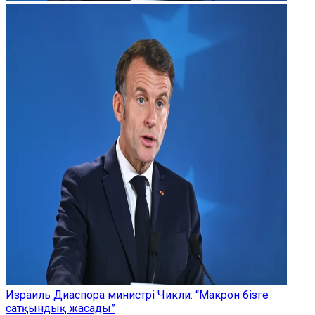
Израиль Диаспора министрі Чикли: “Макрон бізге
сатқындық жасады”