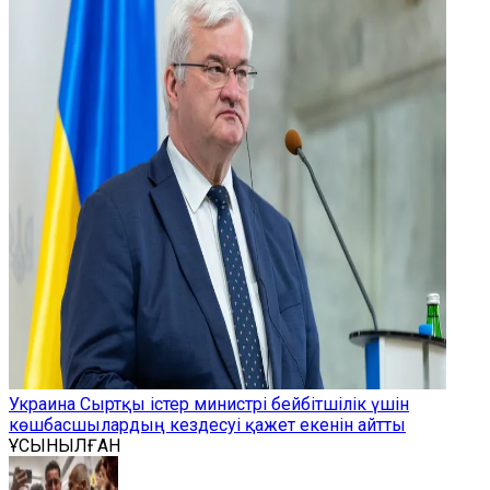
Украина Сыртқы істер министрі бейбітшілік үшін
көшбасшылардың кездесуі қажет екенін айтты
ҰСЫНЫЛҒАН