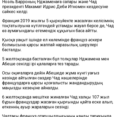
Ноэль Барроның Нджаменаға сапары және Чад
президенті Махамат Идрис Деби Итномен кездесуіне
сәйкес келді.
Франция 2019 жылғы 5 қыркүйекте жасалған келісімнің
тоқтатылуына күтілгендей ұстамды жауап берсе де, Чад
өз аумағындағы егемендік құқығын баса айтты.
Қысқа уақыт ішінде ел көлемінде француз әскери
болмысына қарсы жаппай наразылық шерулері
басталды.
5 желтоқсанда басталған бұл толқулар Нджамена мен
Абеше секілді ірі қалаларға тез тарады.
Осы оқиғаларға дейін Абешеде жұма күнгі уағыз
кезінде айтылған сөздер Чад көшелерінде
француздарға қарсы қозғалысты жандандырудың
маңызды кезеңіне айналды.
6 желтоқсанда мешітке жиналған Чад халқы 107 жыл
бұрын француздар жасаған қырғынды қайта еске алып,
өткеннің ауыр жараларын сезінді.
Чадтағы француз отаршылдығының қанды тарихында