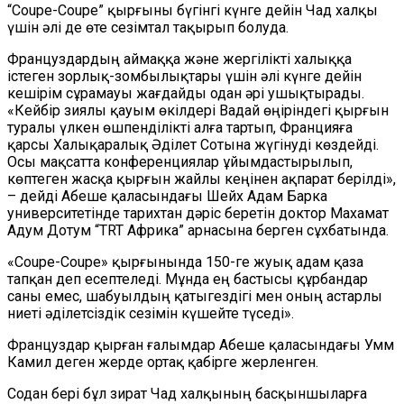
“Coupe-Coupe” қырғыны бүгінгі күнге дейін Чад халқы
үшін әлі де өте сезімтал тақырып болуда.
Француздардың аймаққа және жергілікті халыққа
істеген зорлық-зомбылықтары үшін әлі күнге дейін
кешірім сұрамауы жағдайды одан әрі ушықтырады.
«Кейбір зиялы қауым өкілдері Вадай өңіріндегі қырғын
туралы үлкен өшпенділікті алға тартып, Францияға
қарсы Халықаралық Әділет Сотына жүгінуді көздейді.
Осы мақсатта конференциялар ұйымдастырылып,
көптеген жасқа қырғын жайлы кеңінен ақпарат берілді»,
– дейді Абеше қаласындағы Шейх Адам Барка
университетінде тарихтан дәріс беретін доктор Махамат
Адум Дотум “TRT Африка” арнасына берген сұхбатында.
«Coupe-Coupe» қырғынында 150-ге жуық адам қаза
тапқан деп есептеледі. Мұнда ең бастысы құрбандар
саны емес, шабуылдың қатыгездігі мен оның астарлы
ниеті әділетсіздік сезімін күшейте түседі».
Француздар қырған ғалымдар Абеше қаласындағы Умм
Камил деген жерде ортақ қабірге жерленген.
Содан бері бұл зират Чад халқының басқыншыларға