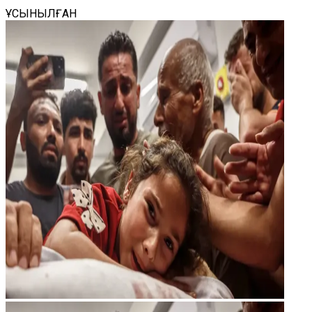
ҰСЫНЫЛҒАН