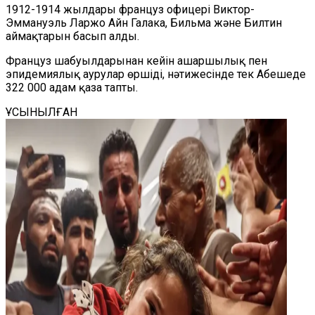
1912-1914 жылдары француз офицері Виктор-
Эммануэль Ларжо Айн Галака, Бильма және Билтин
аймақтарын басып алды.
Француз шабуылдарынан кейін ашаршылық пен
эпидемиялық аурулар өршіді, нәтижесінде тек Абешеде
322 000 адам қаза тапты.
ҰСЫНЫЛҒАН