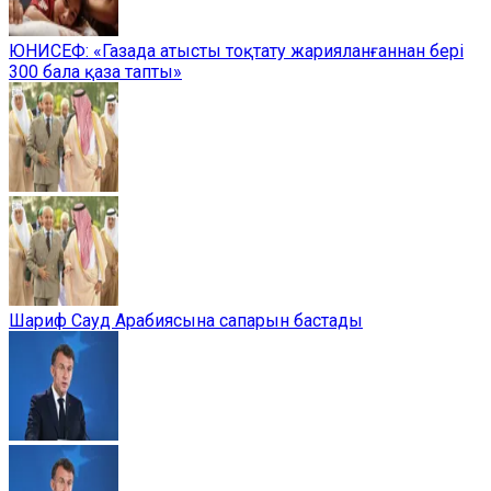
ЮНИСЕФ: «Газада атысты тоқтату жарияланғаннан бері
300 бала қаза тапты»
Шариф Сауд Арабиясына сапарын бастады