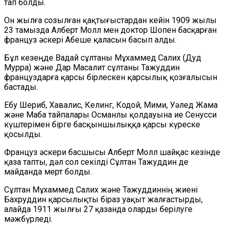
тап болды.
Он жылға созылған қақтығыстардан кейін 1909 жылы
23 тамызда Алберт Молл мен доктор Шопен басқарған
француз әскері Абеше қаласын басып алды.
Бұл кезеңде Вадай сұлтаны Мұхаммед Салих (Дуд
Мурра) және Дар Масалит сұлтаны Тажуддин
француздарға қарсы бірлескен қарсылық қозғалысын
бастады.
Ебу Шериб, Хавалис, Келинг, Кодой, Мими, Уәлед Жама
және Маба тайпалары Османлы қолдауына ие Сенусси
күштерімен бірге басқыншылыққа қарсы күреске
қосылды.
Француз әскери басшысы Алберт Молл шайқас кезінде
қаза тапты, дәл сол секілді Сұлтан Тажуддин де
майданда мерт болды.
Сұлтан Мұхаммед Салих және Тажуддиннің жиені
Бахруддин қарсылықты біраз уақыт жалғастырды,
алайда 1911 жылғы 27 қазанда оларды берілуге
мәжбүрледі.