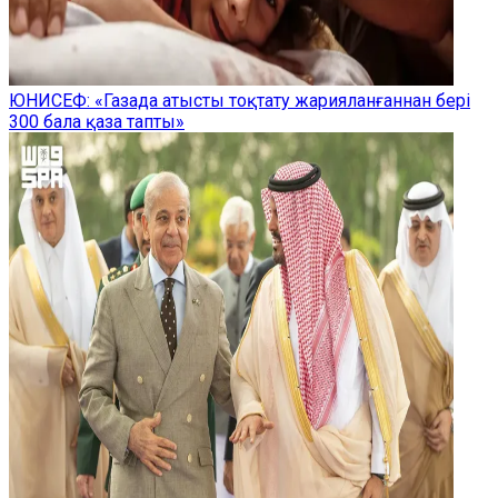
ЮНИСЕФ: «Газада атысты тоқтату жарияланғаннан бері
300 бала қаза тапты»