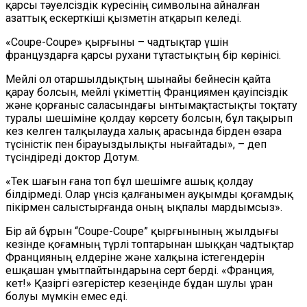
қарсы тәуелсіздік күресінің символына айналған
азаттық ескерткіші қызметін атқарып келеді.
«Coupe-Coupe» қырғыны – чадтықтар үшін
француздарға қарсы рухани тұтастықтың бір көрінісі.
Мейлі ол отаршылдықтың шынайы бейнесін қайта
қарау болсын, мейлі үкіметтің Франциямен қауіпсіздік
және қорғаныс саласындағы ынтымақтастықты тоқтату
туралы шешіміне қолдау көрсету болсын, бұл тақырып
кез келген талқылауда халық арасында бірден өзара
түсіністік пен бірауыздылықты нығайтады», – деп
түсіндіреді доктор Дотум.
«Тек шағын ғана топ бұл шешімге ашық қолдау
білдірмеді. Олар үнсіз қалғанымен ауқымды қоғамдық
пікірмен салыстырғанда оның ықпалы мардымсыз».
Бір ай бұрын “Coupe-Coupe” қырғынының жылдығы
кезінде қоғамның түрлі топтарынан шыққан чадтықтар
Францияның елдеріне және халқына істегендерін
ешқашан ұмытпайтындарына серт берді. «Франция,
кет!» Қазіргі өзгерістер кезеңінде бұдан шулы ұран
болуы мүмкін емес еді.