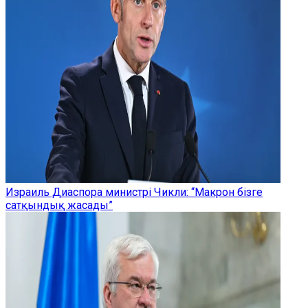
Израиль Диаспора министрі Чикли: “Макрон бізге
сатқындық жасады”