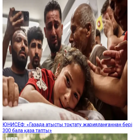
ЮНИСЕФ: «Газада атысты тоқтату жарияланғаннан бері
300 бала қаза тапты»