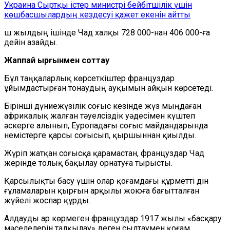
Украина Сыртқы істер министрі бейбітшілік үшін
көшбасшылардың кездесуі қажет екенін айтты
Үш жылдың ішінде Чад халқы 728 000-нан 406 000-ға
дейін азайды.
Жаппай қырғынмен соттау
Бұл таңқаларлық көрсеткіштер француздар
ұйымдастырған тонаудың ауқымын айқын көрсетеді.
Бірінші дүниежүзілік соғыс кезінде жүз мыңдаған
африкалық жалған тәуелсіздік уәдесімен күштеп
әскерге алынып, Еуропадағы соғыс майдандарында
немістерге қарсы соғысып, қыршыннан қиылды.
Жүріп жатқан соғысқа қарамастан, француздар Чад
жерінде толық бақылау орнатуға тырысты.
Қарсылықты басу үшін олар қоғамдағы құрметті дін
ғұламаларын қырғын арқылы жоюға бағытталған
жүйелі жоспар құрды.
Алдауды ар көрмеген француздар 1917 жылы «басқару
мәселелерін талқылау» деген сылтаумен қоғам