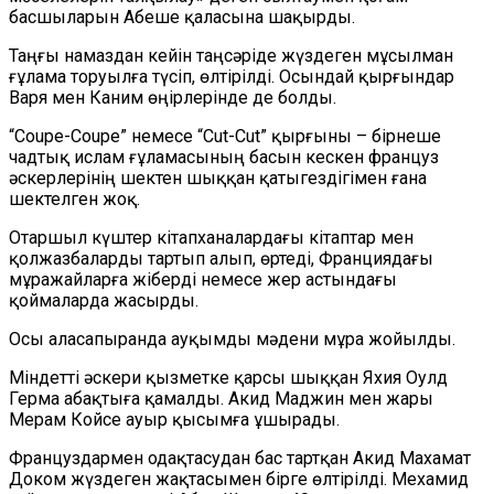
басшыларын Абеше қаласына шақырды.
Таңғы намаздан кейін таңсәріде жүздеген мұсылман
ғұлама торуылға түсіп, өлтірілді. Осындай қырғындар
Варя мен Каним өңірлерінде де болды.
“Coupe-Coupe” немесе “Cut-Cut” қырғыны – бірнеше
чадтық ислам ғұламасының басын кескен француз
әскерлерінің шектен шыққан қатыгездігімен ғана
шектелген жоқ.
Отаршыл күштер кітапханалардағы кітаптар мен
қолжазбаларды тартып алып, өртеді, Франциядағы
мұражайларға жіберді немесе жер астындағы
қоймаларда жасырды.
Осы аласапыранда ауқымды мәдени мұра жойылды.
Міндетті әскери қызметке қарсы шыққан Яхия Оулд
Герма абақтыға қамалды. Акид Маджин мен жары
Мерам Койсе ауыр қысымға ұшырады.
Француздармен одақтасудан бас тартқан Акид Махамат
Доком жүздеген жақтасымен бірге өлтірілді. Мехамид