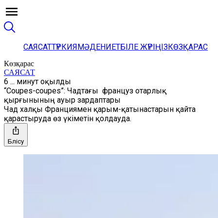
САЯСАТ
ТҮРКИЯ
МӘДЕНИЕТ
БІЛЕ ЖҮРІҢІЗ
КӨЗҚАРАС
Көзқарас
САЯСАТ
6 ... минут оқылды
“Coupes-coupes”: Чадтағы француз отарлық
қырғынының ауыр зардаптары
Чад халқы Франциямен қарым-қатынастарын қайта
қарастыруда өз үкіметін қолдауда.
Бөлісу