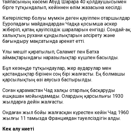
тайпасының көсемі Абуд Шарара 40 қолдаушысымен
бірге тұтқындалып, кейіннен өлім жазасына кесілді.
Көтерілістер болуы мүмкін деген қауіппен отаршылдар
Еуропадағы майдандардан Чадқа қосымша әскер
жіберіп, қатаң қауіпсіздік шараларын енгізді. Сондай-ақ
халықтың рухани құндылықтарын әлсірету және
бағындыру мақсатында әрекет етті.
Ұлы мешіт қиратылып, Саламет пен Батха
аймақтарындағы наразылықтар күшпен басылды.
Бұл кезеңде тұтқындаулар, жер аударулар мен
қастандықтар бірінен соң бірі жалғасты. Ең болмашы
қарсылықтың өзі аяусыз бастырылды.
Соған қарамастан Чад халқы отарлық басқаруды
ешқашан мойындамады. Олардың қарсылығы 1930
жылдарға дейін жалғасты.
Ондаған жыл бойы жалғасқан күрестен кейін Чад 1960
жылғы 11 тамызда Франциядан тәуелсіздігін алды.
Кек алу ниеті