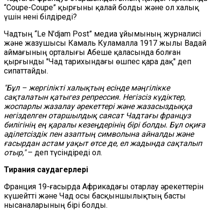
“Coupe-Coupe” қырғыны қалай болды және ол халық
үшін нені білдіреді?
Чадтың “Le N'djam Post” медиа ұйымының журналисі
және жазушысы Камаль Куламалла 1917 жылы Вадай
аймағының орталығы Абеше қаласында болған
қырғынды "Чад тарихындағы өшпес қара дақ" деп
сипаттайды.
"Бұл – жергілікті халықтың есінде мәңгілікке
сақталатын қатыгез репрессия. Негізсіз күдіктер,
жоспарлы жазалау әрекеттері және жазасыздыққа
негізделген отаршылдық саясат Чадтағы француз
билігінің ең қаралы кезеңдерінің бірі болды. Бұл оқиға
әділетсіздік пен азаптың символына айналды және
ғасырдан астам уақыт өтсе де, ел жадында сақталып
отыр,"
– деп түсіндіреді ол.
Тирания саудагерлері
Франция 19-ғасырда Африкадағы отарлау әрекеттерін
күшейтті және Чад осы басқыншылықтың басты
нысаналарының бірі болды.