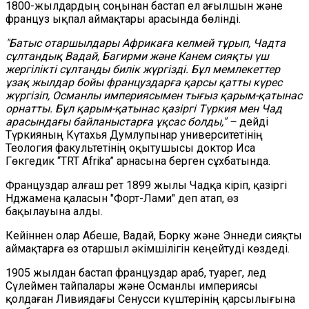
1800-жылдардың соңынан бастап ел ағылшын және
француз ықпал аймақтары арасында бөлінді.
"Батыс отаршылдары Африкаға келмей тұрып, Чадта
сұлтандық Вадай, Багирми және Канем сияқты үш
жергілікті сұлтанды билік жүргізді. Бұл мемлекеттер
ұзақ жылдар бойы француздарға қарсы қатты күрес
жүргізіп, Османлы империясымен тығыз қарым-қатынас
орнатты. Бұл қарым-қатынас қазіргі Түркия мен Чад
арасындағы байланыстарға ұқсас болды," –
дейді
Түркияның Күтахья Думлупынар университетінің
Теология факультетінің оқытушысы доктор Иса
Гөкгедик “TRT Afrika” арнасына берген сұхбатында.
Француздар алғаш рет 1899 жылы Чадқа кіріп, қазіргі
Нджамена қаласын "Форт-Лами" деп атап, өз
бақылауына алды.
Кейіннен олар Абеше, Вадай, Борку және Эннеди сияқты
аймақтарға өз отаршыл әкімшілігін кеңейтуді көздеді.
1905 жылдан бастап француздар араб, туарег, Үлед
Сүлеймен тайпалары және Османлы империясы
қолдаған Ливиядағы Сенусси күштерінің қарсылығына