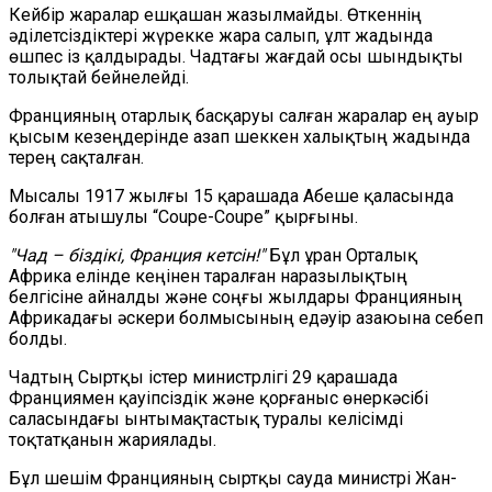
Кейбір жаралар ешқашан жазылмайды. Өткеннің
әділетсіздіктері жүрекке жара салып, ұлт жадында
өшпес із қалдырады. Чадтағы жағдай осы шындықты
толықтай бейнелейді.
Францияның отарлық басқаруы салған жаралар ең ауыр
қысым кезеңдерінде азап шеккен халықтың жадында
терең сақталған.
Мысалы 1917 жылғы 15 қарашада Абеше қаласында
болған атышулы “Coupe-Coupe” қырғыны.
"Чад – біздікі, Франция кетсін!"
Бұл ұран Орталық
Африка елінде кеңінен таралған наразылықтың
белгісіне айналды және соңғы жылдары Францияның
Африкадағы әскери болмысының едәуір азаюына себеп
болды.
Чадтың Сыртқы істер министрлігі 29 қарашада
Франциямен қауіпсіздік және қорғаныс өнеркәсібі
саласындағы ынтымақтастық туралы келісімді
тоқтатқанын жариялады.
Бұл шешім Францияның сыртқы сауда министрі Жан-