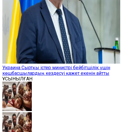
Украина Сыртқы істер министрі бейбітшілік үшін
көшбасшылардың кездесуі қажет екенін айтты
ҰСЫНЫЛҒАН